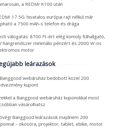
amarosan, a REDMI K100 után
DMI 17 5G: hivatalos európai rajt nélkül már
apható a 7500 mAh-s telefon és drága
ch válogatás: 8700 Ft-ért elég komoly fülhallgató,
V hangrendszer minimális pénzért és 2000 W-os
lektromos motor
egújabb leárazások
 Banggood webáruház bedobott közel 200
edvezmény kupont
zekkel a Banggood webáruház kuponokkal most
lcsóbban vásárolhatsz
óvégi Banggood leárazások majdnem 200
ponnal – okosóra, projektor, tablet, ebike, motor