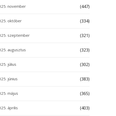
025. november
(447)
025. október
(334)
025. szeptember
(321)
025. augusztus
(323)
25. július
(302)
25. június
(383)
025. május
(365)
25. április
(403)