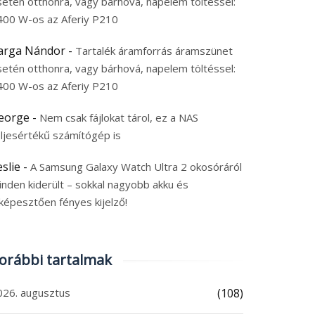
setén otthonra, vagy bárhová, napelem töltéssel:
400 W-os az Aferiy P210
arga Nándor
-
Tartalék áramforrás áramszünet
setén otthonra, vagy bárhová, napelem töltéssel:
400 W-os az Aferiy P210
eorge
-
Nem csak fájlokat tárol, ez a NAS
eljesértékű számítógép is
eslie
-
A Samsung Galaxy Watch Ultra 2 okosóráról
inden kiderült – sokkal nagyobb akku és
képesztően fényes kijelző!
orábbi tartalmak
026. augusztus
(108)