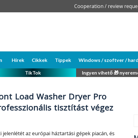
Skip
Cooperation / review reque
to
content
n
Hírek
Cikkek
Tippek
Windows / szoftver / har
TikTok
Ingyen vihető 🎁 nyerem
ront Load Washer Dryer Pro
fesszionális tisztítást végez
 jelenlétét az európai háztartási gépek piacán, és
M