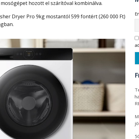
 mosógépet hozott el szárítóval kombinálva.
Em
ágban.
ad
F
T
h
R
M
j
5