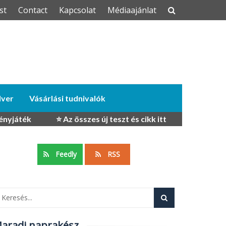
st
Contact
Kapcsolat
Médiaajánlat
dver
Vásárlási tudnivalók
ényjáték
⭐ Az összes új teszt és cikk itt
Feedly
RSS
aradj naprakész