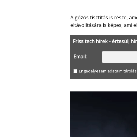
A gőzös tisztítás is része, amely a vállalat állítása szerint akár 99.99% baktérium
eltávolítására is képes, ami
Friss tech hírek - értesülj hí
Email:
Engedélyezem adataim tárolás