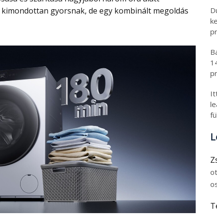
D
t kimondottan gyorsnak, de egy kombinált megoldás
k
pr
B
1
pr
I
l
fü
L
Z
o
o
T