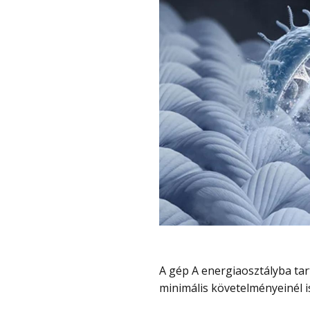
A gép A energiaosztályba tartozik, és a megadott adatok alapján a kategória
minimális követelményeinél 