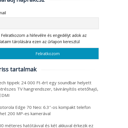
ail
Feliratkozom a hírlevélre és engedélyt adok az
ataim tárolására ezen az űrlapon keresztül
riss tartalmak
ech tippek: 24 000 Ft-ért egy soundbar helyett
atrészes TV hangrendszer, távirányítós etetőhajó,
EDMI
otorola Edge 70 Neo: 6.3″-os kompakt telefon
öhet 200 MP-es kamerával
00 méteres hatótávval és két akkuval érkezik ez