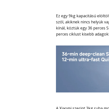
Ez egy 9kg kapacitású elöltöltős mosógép, amely szárításra is képes, így azoknak
szól, akiknek nincs helyük 
kínál, köztük egy 36 perces 
perces ciklust kisebb adagok
A Xiaomi szerint 3kg ruha mosása és szárítása nagyjából három óra alatt