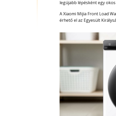
legújabb lépésként egy okos
A Xiaomi Mijia Front Load Washer Dryer Pro 9kg mostantól 599 fontért (260 000 Ft)
érhető el az Egyesült Királys