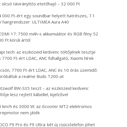
 olcsó távirányítós etetőhajó – 32 000 Ft
4 000 Ft-ért egy soundbar helyett hatrészes, 7.1
V hangrendszer: ULTIMEA Aura A40
EDMI 17: 7500 mAh-s akkumulátor és RGB fény 52
0 Ft körüli ártól
api tech: az eszközeid kedvenc töltőjének tesztje
 7700 Ft-ért LDAC, ANC fülhallgató, Xiaomi hírek
lcsón, 7700 Ft-ért LDAC, ANC és 10 órás üzemidő:
ipróbáltuk a realme Buds T200-at
litzwolf BW-S35 teszt – az eszközeid kedvenc
ltője lesz rejtett kábellel, kijelzővel
0 km/h és 3000 W: az iScooter MT2 elektromos
erepmotor nem játék
CO F9 Pro és F9 Ultra: két új csúcstelefon jöhet