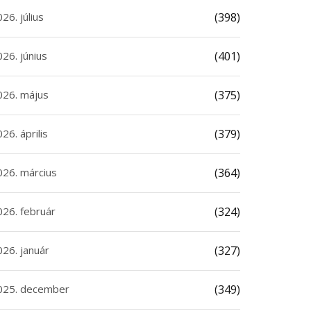
26. július
(398)
26. június
(401)
026. május
(375)
26. április
(379)
026. március
(364)
026. február
(324)
026. január
(327)
025. december
(349)