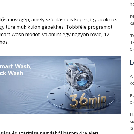
h
RE
k
vagy türelmük külön gépekhez. Többféle programot
Smart Wash módot, valamint egy nagyon rövid, 12
Te
hoz.
T
e
L
A
k
E
o
H
ku
is