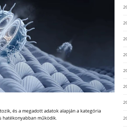
20
20
2
20
2
2
2
is hatékonyabban működik.
2