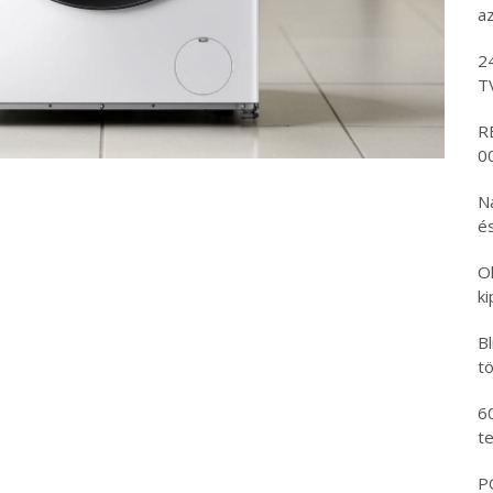
az
2
T
R
00
N
és
O
k
B
tö
6
t
PO