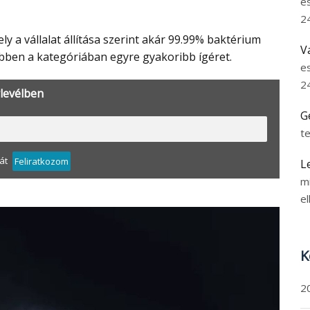
e
2
V
 ebben a kategóriában egyre gyakoribb ígéret.
e
2
rlevélben
G
t
át
Feliratkozom
L
m
el
K
2