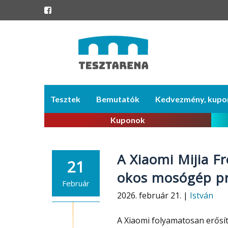
Skip
Tesztek
Bemutatók
Kedvezmény, kupo
to
content
Kuponok
A Xiaomi Mijia F
21
okos mosógép pro
Február
2026. február 21. |
István
A Xiaomi folyamatosan erősíti