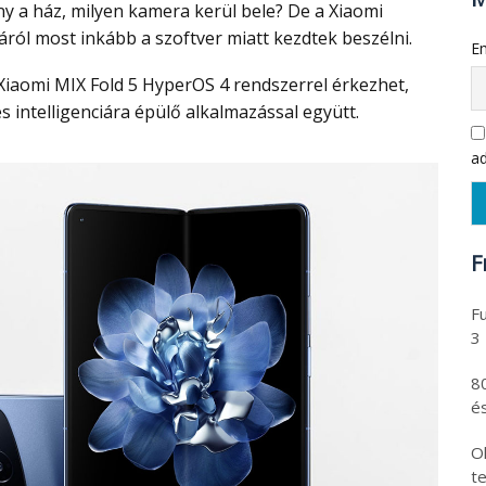
ny a ház, milyen kamera kerül bele? De a Xiaomi
áról most inkább a szoftver miatt kezdtek beszélni.
Em
 intelligenciára épülő alkalmazással együtt.
ad
F
Fu
3
8
és
Ol
t