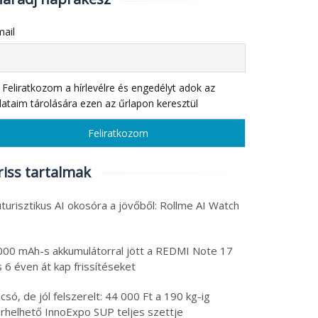
ail
Feliratkozom a hírlevélre és engedélyt adok az
ataim tárolására ezen az űrlapon keresztül
riss tartalmak
turisztikus AI okosóra a jövőből: Rollme AI Watch
000 mAh-s akkumulátorral jött a REDMI Note 17
 6 éven át kap frissítéseket
csó, de jól felszerelt: 44 000 Ft a 190 kg-ig
erhelhető InnoExpo SUP teljes szettje