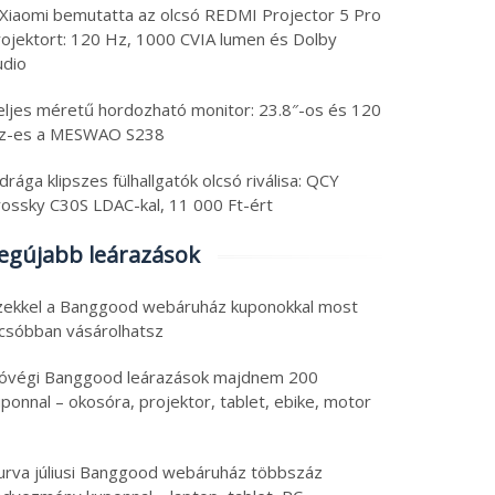
 Xiaomi bemutatta az olcsó REDMI Projector 5 Pro
rojektort: 120 Hz, 1000 CVIA lumen és Dolby
udio
eljes méretű hordozható monitor: 23.8″-os és 120
z-es a MESWAO S238
drága klipszes fülhallgatók olcsó riválisa: QCY
rossky C30S LDAC-kal, 11 000 Ft-ért
egújabb leárazások
zekkel a Banggood webáruház kuponokkal most
lcsóbban vásárolhatsz
óvégi Banggood leárazások majdnem 200
ponnal – okosóra, projektor, tablet, ebike, motor
urva júliusi Banggood webáruház többszáz