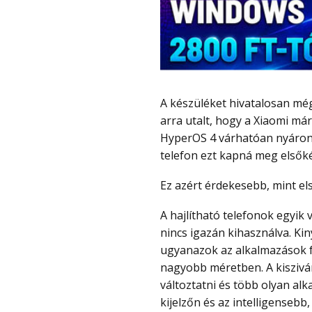
A készüléket hivatalosan még nem mutatták be, de az utóbbi hetekben több jel is
arra utalt, hogy a Xiaomi má
HyperOS 4 várhatóan nyáron d
telefon ezt kapná meg elsőké
Ez azért érdekesebb, mint el
A hajlítható telefonok egyik visszatérő problémája, hogy a nagy kijelző sokszor
nincs igazán kihasználva. Ki
ugyanazok az alkalmazások f
nagyobb méretben. A kiszivár
változtatni és több olyan al
kijelzőn és az intelligensebb