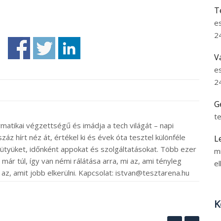
T
e
2
V
e
2
G
t
rmatikai végzettségű és imádja a tech világát – napi
záz hírt néz át, értékel ki és évek óta tesztel különféle
L
ütyüket, időnként appokat és szolgáltatásokat. Több ezer
m
ár túl, így van némi rálátása arra, mi az, ami tényleg
el
 az, amit jobb elkerülni. Kapcsolat: istvan@tesztarena.hu
K