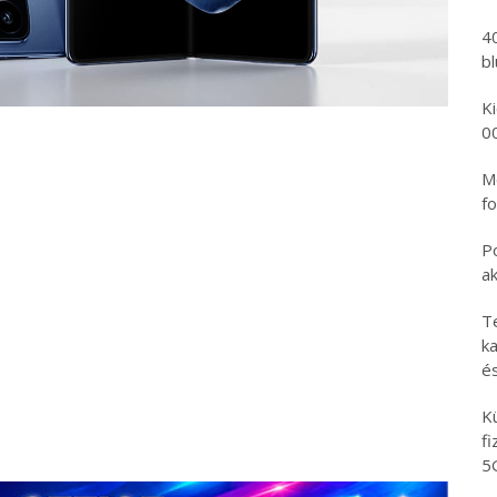
4
b
K
0
Mo
fo
P
a
T
ka
é
K
f
5