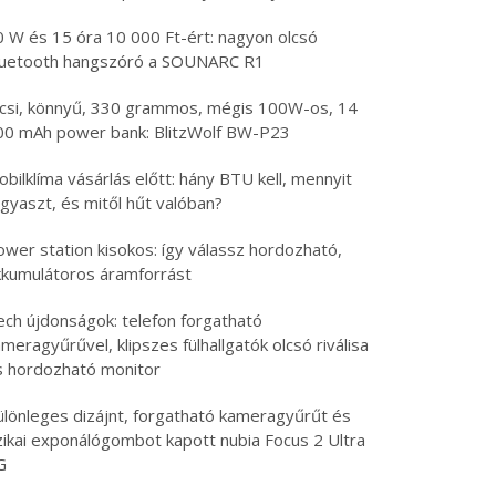
0 W és 15 óra 10 000 Ft-ért: nagyon olcsó
luetooth hangszóró a SOUNARC R1
icsi, könnyű, 330 grammos, mégis 100W-os, 14
00 mAh power bank: BlitzWolf BW-P23
bilklíma vásárlás előtt: hány BTU kell, mennyit
gyaszt, és mitől hűt valóban?
ower station kisokos: így válassz hordozható,
kkumulátoros áramforrást
ech újdonságok: telefon forgatható
meragyűrűvel, klipszes fülhallgatók olcsó riválisa
s hordozható monitor
ülönleges dizájnt, forgatható kameragyűrűt és
izikai exponálógombot kapott nubia Focus 2 Ultra
G