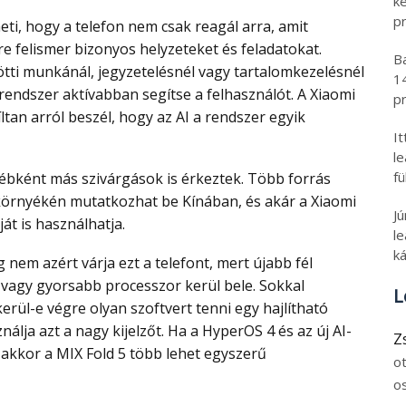
k
pr
e felismer bizonyos helyzeteket és feladatokat.
B
tti munkánál, jegyzetelésnél vagy tartalomkezelésnél
1
rendszer aktívabban segítse a felhasználót. A Xiaomi
pr
tan arról beszél, hogy az AI a rendszer egyik
I
l
fü
 környékén mutatkozhat be Kínában, és akár a Xiaomi
J
át is használhatja.
le
ká
 vagy gyorsabb processzor kerül bele. Sokkal
L
rül-e végre olyan szoftvert tenni egy hajlítható
nálja azt a nagy kijelzőt. Ha a HyperOS 4 és az új AI-
Z
akkor a MIX Fold 5 több lehet egyszerű
o
o