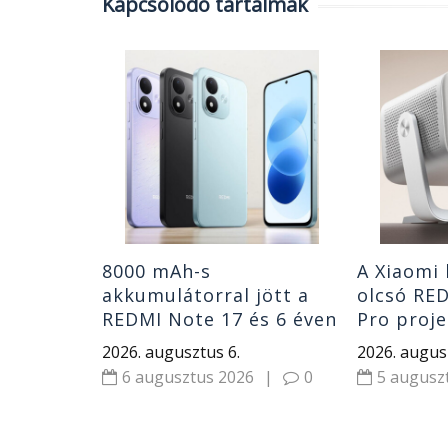
Kapcsolódó tartalmak
chippel,
sel jöhet
 Pro és
Pro is
|
0
8000 mAh-s
A Xiaomi
akkumulátorral jött a
olcsó RED
REDMI Note 17 és 6 éven
Pro proje
át kap frissítéseket
1000 CVI
2026. augusztus 6.
2026. augus
Dolby Au
6 augusztus 2026
|
0
5 augusz