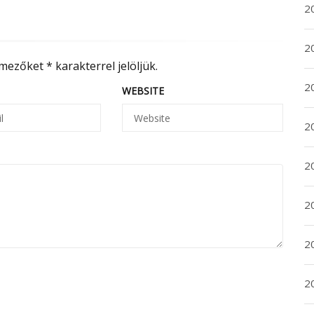
2
2
 mezőket
*
karakterrel jelöljük.
2
WEBSITE
2
2
20
20
2