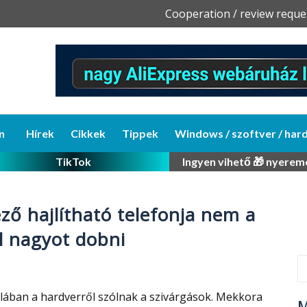
Skip
Cooperation / review reque
to
content
n
Hírek
Cikkek
Tippek
Windows / szoftver / har
TikTok
Ingyen vihető 🎁 nyerem
ző hajlítható telefonja nem a
l nagyot dobni
talában a hardverről szólnak a szivárgások. Mekkora
M