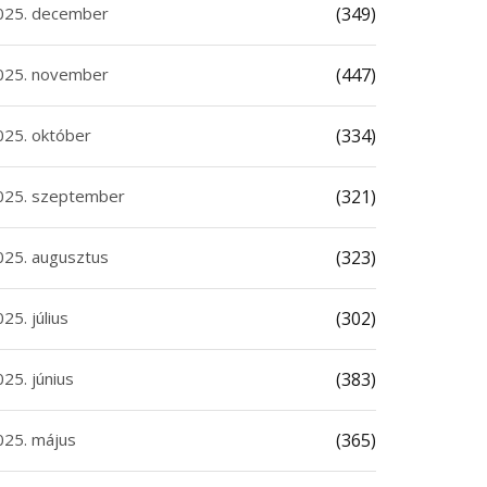
025. december
(349)
025. november
(447)
025. október
(334)
025. szeptember
(321)
025. augusztus
(323)
25. július
(302)
25. június
(383)
025. május
(365)