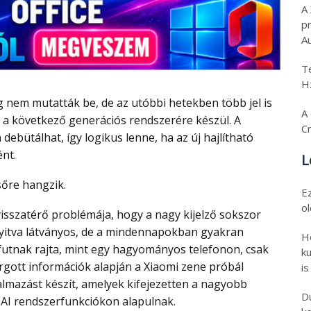
A
p
A
T
H
A 
r a következő generációs rendszerére készül. A
C
ebütálhat, így logikus lenne, ha az új hajlítható
nt.
L
sőre hangzik.
E
o
nyitva látványos, de a mindennapokban gyakran
H
utnak rajta, mint egy hagyományos telefonon, csak
ku
gott információk alapján a Xiaomi zene próbál
is
kalmazást készít, amelyek kifejezetten a nagyobb
D
, AI rendszerfunkciókon alapulnak.