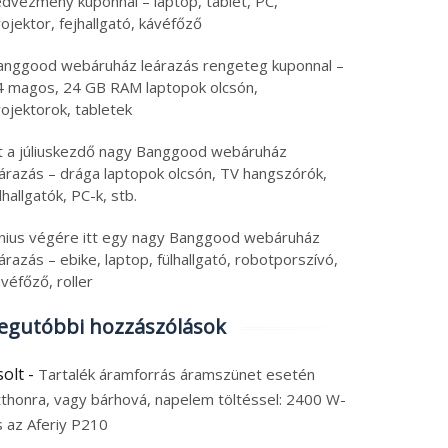
edvezmény kuponnal – laptop, tablet, PC,
ojektor, fejhallgató, kávéfőző
anggood webáruház leárazás rengeteg kuponnal –
4 magos, 24 GB RAM laptopok olcsón,
ojektorok, tabletek
tt a júliuskezdő nagy Banggood webáruház
eárazás – drága laptopok olcsón, TV hangszórók,
lhallgatók, PC-k, stb.
únius végére itt egy nagy Banggood webáruház
árazás – ebike, laptop, fülhallgató, robotporszívó,
véfőző, roller
egutóbbi hozzászólások
solt
-
Tartalék áramforrás áramszünet esetén
tthonra, vagy bárhová, napelem töltéssel: 2400 W-
s az Aferiy P210