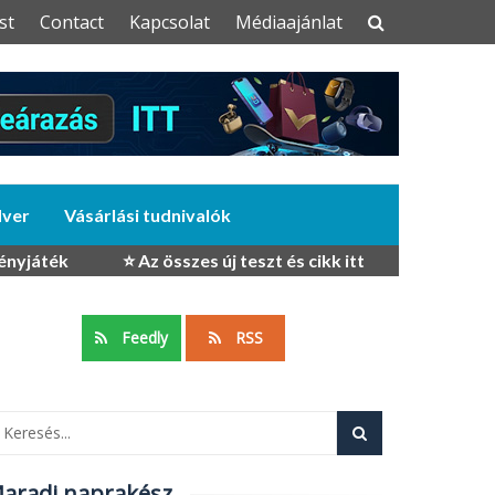
st
Contact
Kapcsolat
Médiaajánlat
dver
Vásárlási tudnivalók
ényjáték
⭐ Az összes új teszt és cikk itt
Feedly
RSS
aradj naprakész