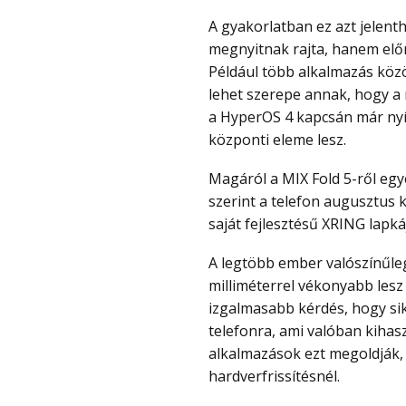
A gyakorlatban ez azt jelentheti, hogy a telefon nem csak reagál arra, amit
megnyitnak rajta, hanem előr
Például több alkalmazás közö
lehet szerepe annak, hogy a 
a HyperOS 4 kapcsán már nyíl
központi eleme lesz.
Magáról a MIX Fold 5-ről egyébként más szivárgások is érkeztek. Több forrás
szerint a telefon augusztus
saját fejlesztésű XRING lapkáj
A legtöbb ember valószínűleg nem azért várja ezt a telefont, mert újabb fél
milliméterrel vékonyabb lesz
izgalmasabb kérdés, hogy sike
telefonra, ami valóban kihasz
alkalmazások ezt megoldják, 
hardverfrissítésnél.