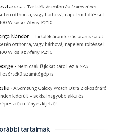
esztaréna
-
Tartalék áramforrás áramszünet
setén otthonra, vagy bárhová, napelem töltéssel:
400 W-os az Aferiy P210
arga Nándor
-
Tartalék áramforrás áramszünet
setén otthonra, vagy bárhová, napelem töltéssel:
400 W-os az Aferiy P210
eorge
-
Nem csak fájlokat tárol, ez a NAS
eljesértékű számítógép is
eslie
-
A Samsung Galaxy Watch Ultra 2 okosóráról
inden kiderült – sokkal nagyobb akku és
képesztően fényes kijelző!
orábbi tartalmak