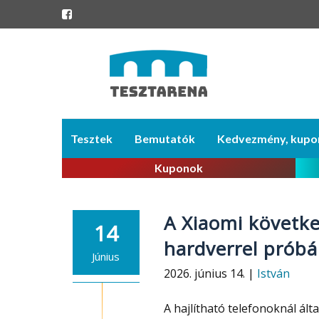
Skip
Tesztek
Bemutatók
Kedvezmény, kupo
to
content
Kuponok
A Xiaomi követke
14
hardverrel próbá
Június
2026. június 14. |
István
A hajlítható telefonoknál ál