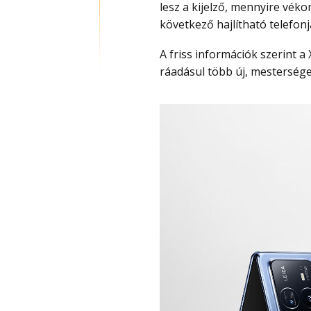
lesz a kijelző, mennyire véko
következő hajlítható telefonj
A friss információk szerint a Xiaomi MIX Fold 5 HyperOS 4 rendszerrel érkezhet,
ráadásul több új, mesterséges