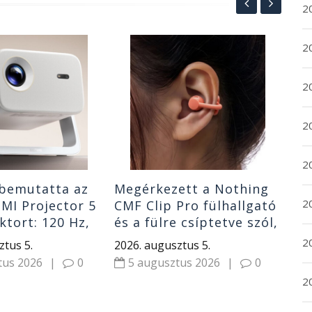
2
20
85
ak
es
20
K1
202
2
5
20
 bemutatta az
Megérkezett a Nothing
2
MI Projector 5
CMF Clip Pro fülhallgató
ktort: 120 Hz,
és a fülre csíptetve szól,
A lumen és
nem zárja ki a külvilágot
2
ztus 5.
2026. augusztus 5.
dio
tus 2026
|
0
5 augusztus 2026
|
0
2