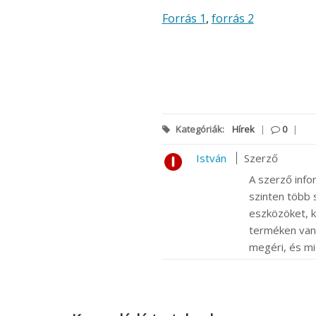
Forrás 1
,
forrás 2
Kategóriák:
Hírek
|
0
|
István
Szerző
A szerző info
szinten több s
eszközöket, k
terméken van m
megéri, és mi