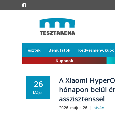
Skip
Tesztek
Bemutatók
Kedvezmény, kupo
to
content
Kuponok
A Xiaomi HyperO
26
hónapon belül é
Május
asszisztenssel
2026. május 26. |
István