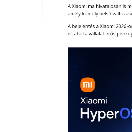
A Xiaomi ma hivatalosan is m
amely komoly belső változás
A bejelentés a Xiaomi 2026-os első negyedéves pénzügyi beszámolóján hangzott
el, ahol a vállalat erős pénz