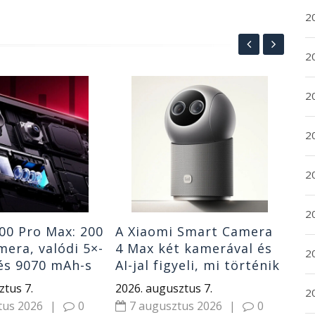
2
2
Hu
2
tit
üz
2
kij
202
7
20
20
00 Pro Max: 200
A Xiaomi Smart Camera
era, valódi 5×-
4 Max két kamerával és
2
és 9070 mAh-s
AI-jal figyeli, mi történik
tor
otthon
ztus 7.
2026. augusztus 7.
20
tus 2026
|
0
7 augusztus 2026
|
0