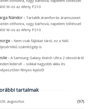
setén otthonra, vagy bárhová, napelem töltéssel:
400 W-os az Aferiy P210
arga Nándor
-
Tartalék áramforrás áramszünet
setén otthonra, vagy bárhová, napelem töltéssel:
400 W-os az Aferiy P210
eorge
-
Nem csak fájlokat tárol, ez a NAS
eljesértékű számítógép is
eslie
-
A Samsung Galaxy Watch Ultra 2 okosóráról
inden kiderült – sokkal nagyobb akku és
képesztően fényes kijelző!
orábbi tartalmak
026. augusztus
(97)