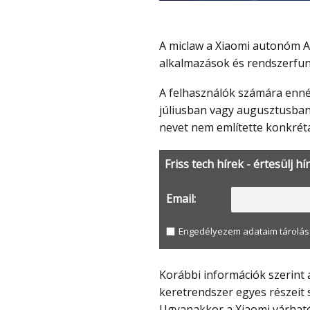
A miclaw a Xiaomi autonóm AI asszisztense okostelefonokra és képes különböző
alkalmazások és rendszerfunk
A felhasználók számára ennél is fontosabb, hogy Lu megerősítette: a Xiaomi idén
júliusban vagy augusztusban 
nevet nem említette konkrétan
Friss tech hírek - értesülj hí
Email:
Engedélyezem adataim tárolás
Korábbi információk szerint a Xiaomi következő generációs rendszere a jelenlegi
keretrendszer egyes részeit s
Ugyanakkor a Xiaomi várható