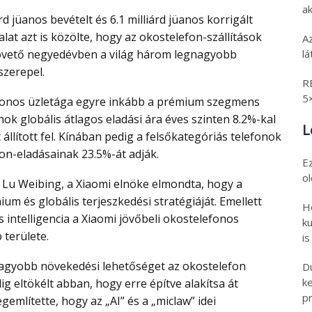
ak
llalat azt is közölte, hogy az okostelefon-szállítások
A
övető negyedévben a világ három legnagyobb
l
szerepel.
R
5
nok globális átlagos eladási ára éves szinten 8.2%-kal
L
 állított fel. Kínában pedig a felsőkategóriás telefonok
fon-eladásainak 23.5%-át adják.
E
o
ium és globális terjeszkedési stratégiáját. Emellett
H
 intelligencia a Xiaomi jövőbeli okostelefonos
ku
 területe.
is
D
k
g eltökélt abban, hogy erre építve alakítsa át
pr
gemlítette, hogy az „AI” és a „miclaw” idei