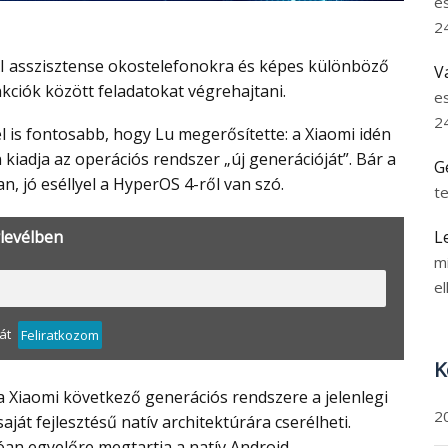
e
2
V
ciók között feladatokat végrehajtani.
e
2
kiadja az operációs rendszer „új generációját”. Bár a
G
, jó eséllyel a HyperOS 4-ről van szó.
t
L
rlevélben
m
el
át
Feliratkozom
K
2
aját fejlesztésű natív architektúrára cserélheti.
an egyelőre megtartja a natív Android