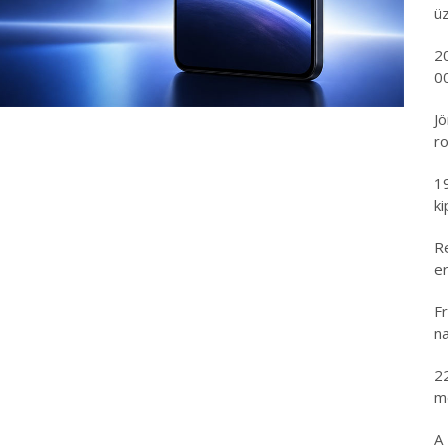
ü
2
00
Jö
ro
1
k
R
er
Fr
na
2
m
A