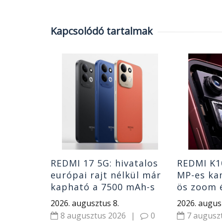
Kapcsolódó tartalmak
eltűnik
ant az
onokról,
t a
|
0
REDMI 17 5G: hivatalos
REDMI K1
európai rajt nélkül már
MP-es kam
kapható a 7500 mAh-s
ös zoom 
telefon és drága
akkumulá
2026. augusztus 8.
2026. augus
8 augusztus 2026
|
0
7 augusz