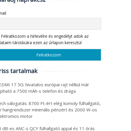
ail
Feliratkozom a hírlevélre és engedélyt adok az
ataim tárolására ezen az űrlapon keresztül
riss tartalmak
DMI 17 5G: hivatalos európai rajt nélkül már
apható a 7500 mAh-s telefon és drága
ch válogatás: 8700 Ft-ért elég komoly fülhallgató,
V hangrendszer minimális pénzért és 2000 W-os
lektromos motor
0 dB-es ANC-s QCY fülhallgató appal és 11 órás