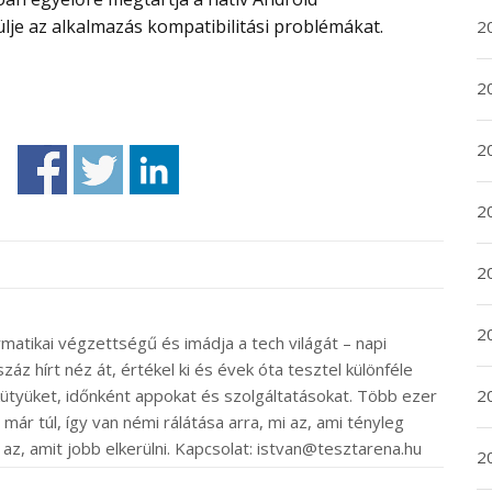
ülje az alkalmazás kompatibilitási problémákat.
20
20
2
20
2
2
rmatikai végzettségű és imádja a tech világát – napi
záz hírt néz át, értékel ki és évek óta tesztel különféle
ütyüket, időnként appokat és szolgáltatásokat. Több ezer
2
ár túl, így van némi rálátása arra, mi az, ami tényleg
 az, amit jobb elkerülni. Kapcsolat: istvan@tesztarena.hu
2