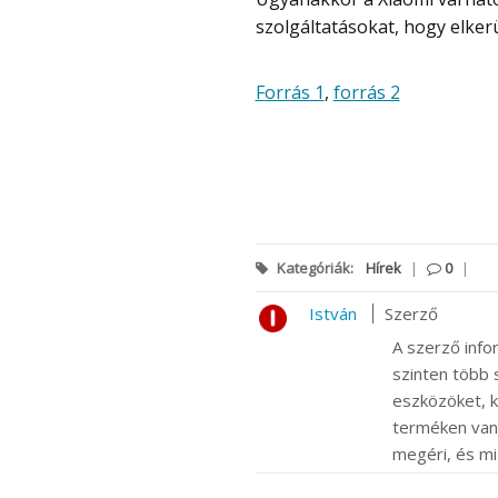
szolgáltatásokat, hogy elker
Forrás 1
,
forrás 2
Kategóriák:
Hírek
|
0
|
István
Szerző
A szerző info
szinten több s
eszközöket, k
terméken van m
megéri, és mi