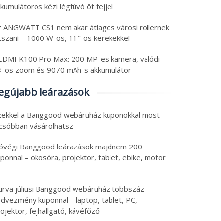
kumulátoros kézi légfúvó öt fejjel
z ANGWATT CS1 nem akar átlagos városi rollernek
átszani – 1000 W-os, 11″-os kerekekkel
EDMI K100 Pro Max: 200 MP-es kamera, valódi
×-ös zoom és 9070 mAh-s akkumulátor
egújabb leárazások
zekkel a Banggood webáruház kuponokkal most
lcsóbban vásárolhatsz
óvégi Banggood leárazások majdnem 200
ponnal – okosóra, projektor, tablet, ebike, motor
urva júliusi Banggood webáruház többszáz
edvezmény kuponnal – laptop, tablet, PC,
ojektor, fejhallgató, kávéfőző