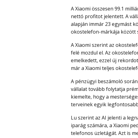
A Xiaomi összesen 99.1 milliárd jüanos bevételt és 6.1 milliárd jüanos korrigált
nettó profitot jelentett. A vá
alapján immár 23 egymást k
okostelefon-márkája között 
A Xiaomi szerint az okostelefonos üzletága egyre inkább a prémium szegmens
felé mozdul el. Az okostelefo
emelkedett, ezzel új rekordot
már a Xiaomi teljes okostele
A pénzügyi beszámoló során Lu Weibing, a Xiaomi elnöke elmondta, hogy a
vállalat tovább folytatja prém
kiemelte, hogy a mesterséges
terveinek egyik legfontosabb
Lu szerint az AI jelenti a legnagyobb növekedési lehetőséget az okostelefon
iparág számára, a Xiaomi pedi
telefonos üzletágát. Azt is me