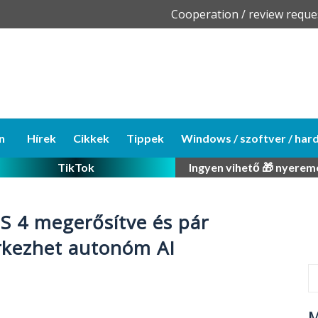
Skip
Cooperation / review reque
to
content
n
Hírek
Cikkek
Tippek
Windows / szoftver / har
TikTok
Ingyen vihető 🎁 nyerem
S 4 megerősítve és pár
rkezhet autonóm AI
M