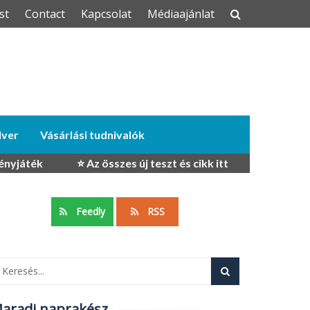
st
Contact
Kapcsolat
Médiaajánlat
dver
Vásárlási tudnivalók
ényjáték
⭐ Az összes új teszt és cikk itt
Feedly
RSS
aradj naprakész