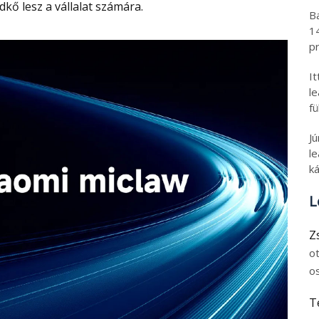
kő lesz a vállalat számára.
B
1
pr
I
l
fü
J
le
ká
L
Z
o
o
T