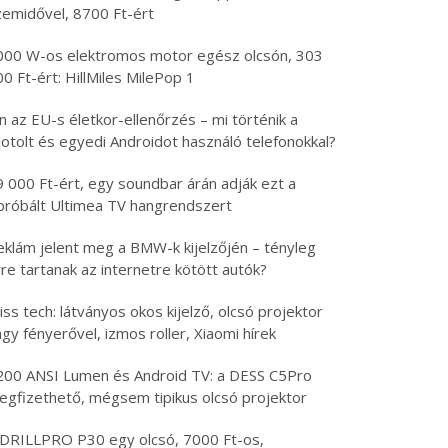
zemidővel, 8700 Ft-ért
000 W-os elektromos motor egész olcsón, 303
0 Ft-ért: HillMiles MilePop 1
n az EU-s életkor-ellenőrzés – mi történik a
otolt és egyedi Androidot használó telefonokkal?
9 000 Ft-ért, egy soundbar árán adják ezt a
ipróbált Ultimea TV hangrendszert
eklám jelent meg a BMW-k kijelzőjén – tényleg
re tartanak az internetre kötött autók?
iss tech: látványos okos kijelző, olcsó projektor
gy fényerővel, izmos roller, Xiaomi hírek
200 ANSI Lumen és Android TV: a DESS C5Pro
egfizethető, mégsem tipikus olcsó projektor
 DRILLPRO P30 egy olcsó, 7000 Ft-os,