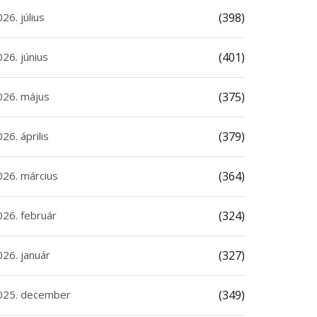
26. július
(398)
26. június
(401)
026. május
(375)
26. április
(379)
026. március
(364)
026. február
(324)
026. január
(327)
025. december
(349)