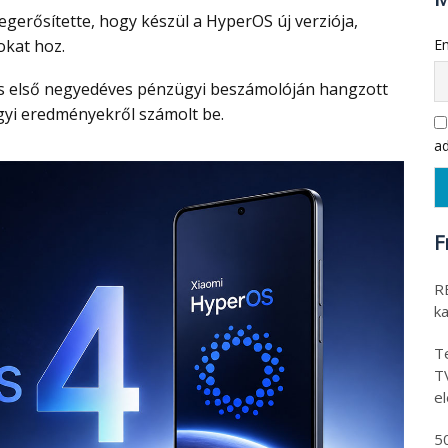
egerősítette, hogy készül a HyperOS új verziója,
okat hoz.
Em
ügyi eredményekről számolt be.
ad
F
RE
k
Te
T
e
5