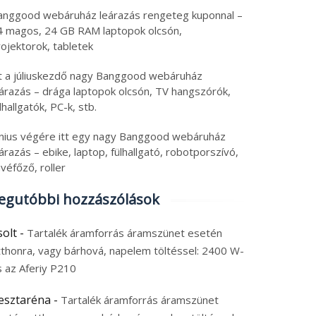
anggood webáruház leárazás rengeteg kuponnal –
4 magos, 24 GB RAM laptopok olcsón,
ojektorok, tabletek
tt a júliuskezdő nagy Banggood webáruház
eárazás – drága laptopok olcsón, TV hangszórók,
lhallgatók, PC-k, stb.
únius végére itt egy nagy Banggood webáruház
árazás – ebike, laptop, fülhallgató, robotporszívó,
véfőző, roller
egutóbbi hozzászólások
solt
-
Tartalék áramforrás áramszünet esetén
tthonra, vagy bárhová, napelem töltéssel: 2400 W-
s az Aferiy P210
esztaréna
-
Tartalék áramforrás áramszünet