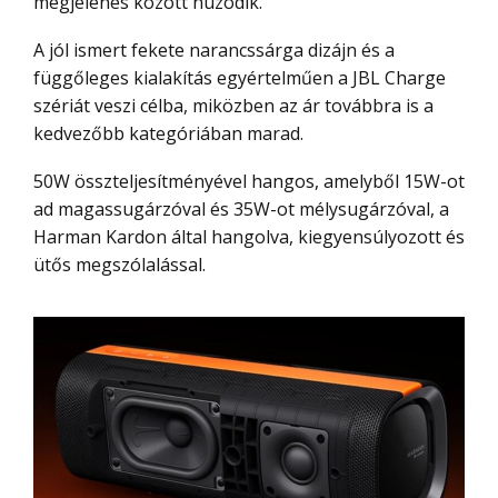
megjelenés között húzódik.
A jól ismert fekete narancssárga dizájn és a
függőleges kialakítás egyértelműen a JBL Charge
szériát veszi célba, miközben az ár továbbra is a
kedvezőbb kategóriában marad.
50W összteljesítményével hangos, amelyből 15W-ot
ad magassugárzóval és 35W-ot mélysugárzóval, a
Harman Kardon által hangolva, kiegyensúlyozott és
ütős megszólalással.