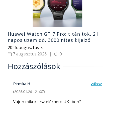
2
Huawei Watch GT 7 Pro: titán tok, 21
napos üzemidő, 3000 nites kijelző
2026. augusztus 7.
7 augusztus 2026
|
0
Hozzászólások
Piroska H
Válasz
(2026.01.26 - 21:07)
Vajon mikor lesz elérhetò UK- ben?