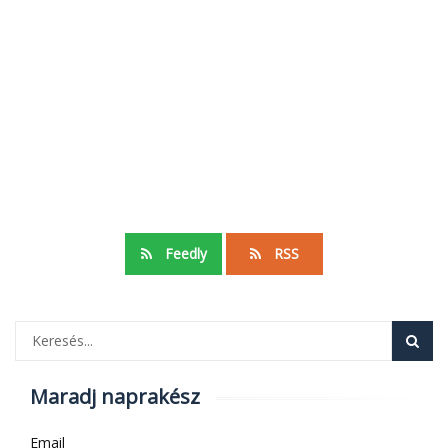
Feedly
RSS
Maradj naprakész
Email