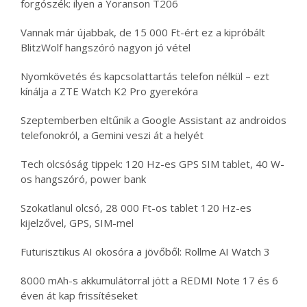
forgószék: ilyen a Yoranson T206
Vannak már újabbak, de 15 000 Ft-ért ez a kipróbált
BlitzWolf hangszóró nagyon jó vétel
Nyomkövetés és kapcsolattartás telefon nélkül – ezt
kínálja a ZTE Watch K2 Pro gyerekóra
Szeptemberben eltűnik a Google Assistant az androidos
telefonokról, a Gemini veszi át a helyét
Tech olcsóság tippek: 120 Hz-es GPS SIM tablet, 40 W-
os hangszóró, power bank
Szokatlanul olcsó, 28 000 Ft-os tablet 120 Hz-es
kijelzővel, GPS, SIM-mel
Futurisztikus AI okosóra a jövőből: Rollme AI Watch 3
8000 mAh-s akkumulátorral jött a REDMI Note 17 és 6
éven át kap frissítéseket