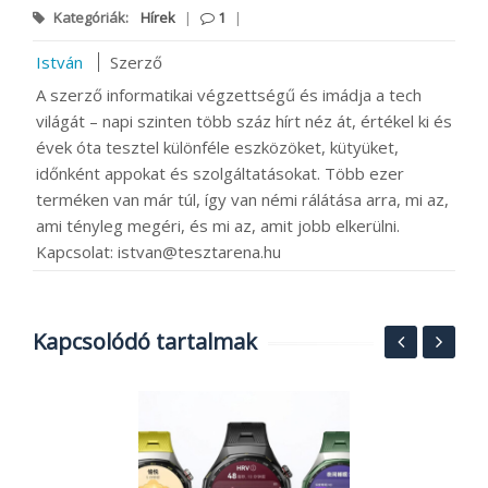
Kategóriák:
Hírek
|
1
|
István
Szerző
A szerző informatikai végzettségű és imádja a tech
világát – napi szinten több száz hírt néz át, értékel ki és
évek óta tesztel különféle eszközöket, kütyüket,
időnként appokat és szolgáltatásokat. Több ezer
terméken van már túl, így van némi rálátása arra, mi az,
ami tényleg megéri, és mi az, amit jobb elkerülni.
Kapcsolat: istvan@tesztarena.hu
Kapcsolódó tartalmak
S
A
G