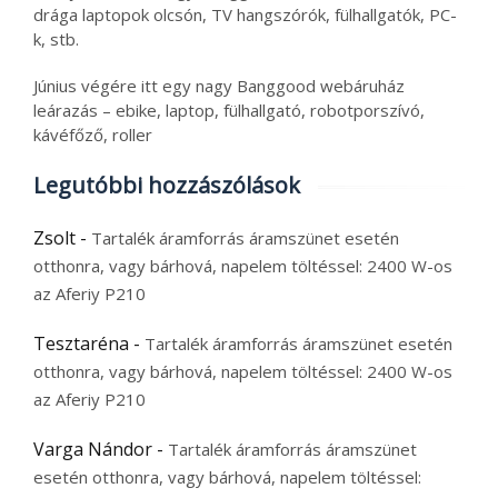
drága laptopok olcsón, TV hangszórók, fülhallgatók, PC-
k, stb.
Június végére itt egy nagy Banggood webáruház
leárazás – ebike, laptop, fülhallgató, robotporszívó,
kávéfőző, roller
Legutóbbi hozzászólások
Zsolt
-
Tartalék áramforrás áramszünet esetén
otthonra, vagy bárhová, napelem töltéssel: 2400 W-os
az Aferiy P210
Tesztaréna
-
Tartalék áramforrás áramszünet esetén
otthonra, vagy bárhová, napelem töltéssel: 2400 W-os
az Aferiy P210
Varga Nándor
-
Tartalék áramforrás áramszünet
esetén otthonra, vagy bárhová, napelem töltéssel: