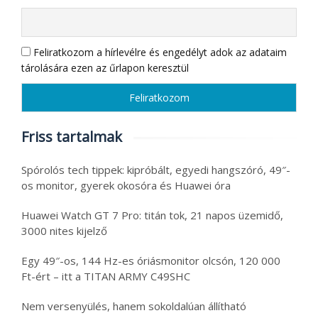
Feliratkozom a hírlevélre és engedélyt adok az adataim
tárolására ezen az űrlapon keresztül
Friss tartalmak
Spórolós tech tippek: kipróbált, egyedi hangszóró, 49″-
os monitor, gyerek okosóra és Huawei óra
Huawei Watch GT 7 Pro: titán tok, 21 napos üzemidő,
3000 nites kijelző
Egy 49″-os, 144 Hz-es óriásmonitor olcsón, 120 000
Ft-ért – itt a TITAN ARMY C49SHC
Nem versenyülés, hanem sokoldalúan állítható