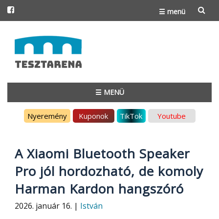
☰ menü
Skip
to
content
☰ MENÜ
Skip
Nyeremény
Kuponok
TikTok
Youtube
to
content
A Xiaomi Bluetooth Speaker
Pro jól hordozható, de komoly
Harman Kardon hangszóró
2026. január 16. |
István