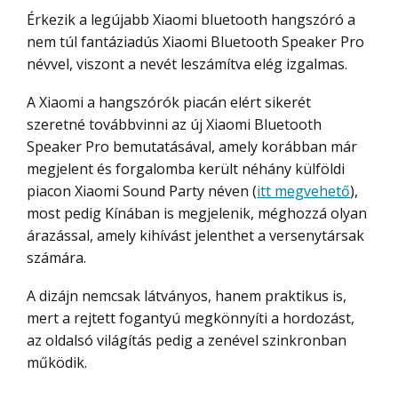
Érkezik a legújabb Xiaomi bluetooth hangszóró a
nem túl fantáziadús Xiaomi Bluetooth Speaker Pro
névvel, viszont a nevét leszámítva elég izgalmas.
A Xiaomi a hangszórók piacán elért sikerét
szeretné továbbvinni az új Xiaomi Bluetooth
Speaker Pro bemutatásával, amely korábban már
megjelent és forgalomba került néhány külföldi
piacon Xiaomi Sound Party néven (
itt megvehető
),
most pedig Kínában is megjelenik, méghozzá olyan
árazással, amely kihívást jelenthet a versenytársak
számára.
A dizájn nemcsak látványos, hanem praktikus is,
mert a rejtett fogantyú megkönnyíti a hordozást,
az oldalsó világítás pedig a zenével szinkronban
működik.