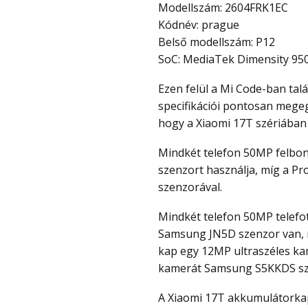
Modellszám: 2604FRK1EC
Kódnév: prague
Belső modellszám: P12
SoC: MediaTek Dimensity 95
Ezen felül a Mi Code-ban talált információk szerint a Xiaomi 17T sorozat kamerás
specifikációi pontosan megeg
hogy a Xiaomi 17T szériában 
Mindkét telefon 50MP felbontású fő kamerát kap. Az alapmodell az OVX8000
szenzort használja, míg a Pr
szenzorával.
Mindkét telefon 50MP telefotó kamerával rendelkezik, de az alapmodellben
Samsung JN5D szenzor van, 
kap egy 12MP ultraszéles ka
kamerát Samsung S5KKDS sz
A Xiaomi 17T akkumulátorkapacitása 1000 mAh-val nő az előző generációhoz