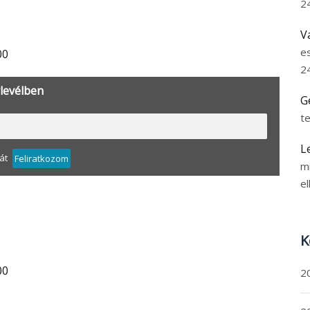
2
V
e
00
2
rlevélben
G
t
L
át
Feliratkozom
m
el
K
00
2