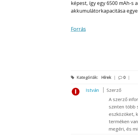
képest, így egy 6500 mAh-s a
akkumulátorkapacitása egyel
Forrás
Kategóriák:
Hírek
|
0
|
István
Szerző
A szerző info
szinten több s
eszközöket, k
terméken van m
megéri, és mi