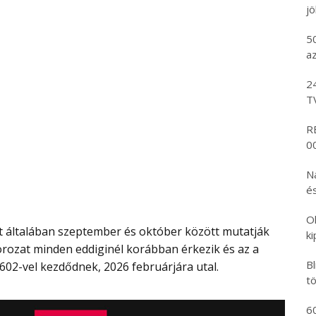
j
5
az
2
T
R
00
N
és
O
k
sorozat minden eddiginél korábban érkezik és az a
B
02-vel kezdődnek, 2026 februárjára utal.
tö
6