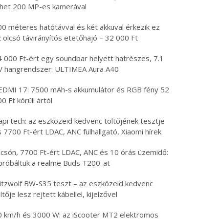
öhet 200 MP-es kamerával
00 méteres hatótávval és két akkuval érkezik ez
 olcsó távirányítós etetőhajó – 32 000 Ft
4 000 Ft-ért egy soundbar helyett hatrészes, 7.1
V hangrendszer: ULTIMEA Aura A40
EDMI 17: 7500 mAh-s akkumulátor és RGB fény 52
0 Ft körüli ártól
api tech: az eszközeid kedvenc töltőjének tesztje
 7700 Ft-ért LDAC, ANC fülhallgató, Xiaomi hírek
lcsón, 7700 Ft-ért LDAC, ANC és 10 órás üzemidő:
ipróbáltuk a realme Buds T200-at
litzwolf BW-S35 teszt – az eszközeid kedvenc
ltője lesz rejtett kábellel, kijelzővel
0 km/h és 3000 W: az iScooter MT2 elektromos