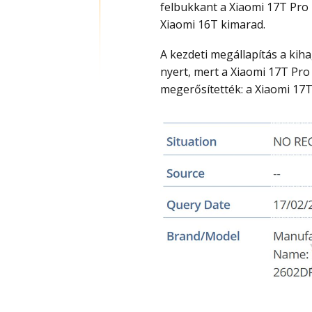
felbukkant a Xiaomi 17T Pro 
Xiaomi 16T kimarad.
A kezdeti megállapítás a kihagyott generációról ma hivatalosan is megerősítést
nyert, mert a Xiaomi 17T Pro
megerősítették: a Xiaomi 17T