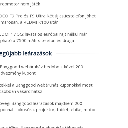
erepmotor nem játék
CO F9 Pro és F9 Ultra: két új csúcstelefon jöhet
amarosan, a REDMI K100 után
DMI 17 5G: hivatalos európai rajt nélkül már
apható a 7500 mAh-s telefon és drága
egújabb leárazások
 Banggood webáruház bedobott közel 200
edvezmény kupont
zekkel a Banggood webáruház kuponokkal most
lcsóbban vásárolhatsz
óvégi Banggood leárazások majdnem 200
ponnal – okosóra, projektor, tablet, ebike, motor
urva júliusi Banggood webáruház többszáz