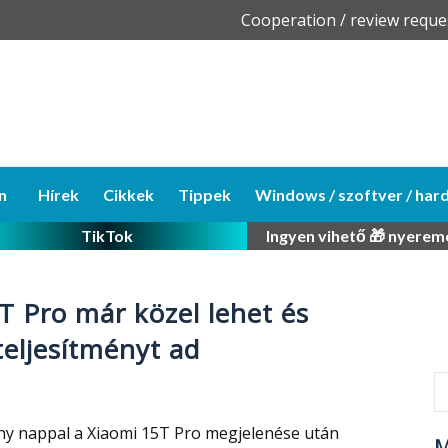
Skip
Cooperation / review reque
to
content
n
Hírek
Cikkek
Tippek
Windows / szoftver / har
TikTok
Ingyen vihető 🎁 nyerem
T Pro már közel lehet és
teljesítményt ad
y nappal a Xiaomi 15T Pro megjelenése után
M