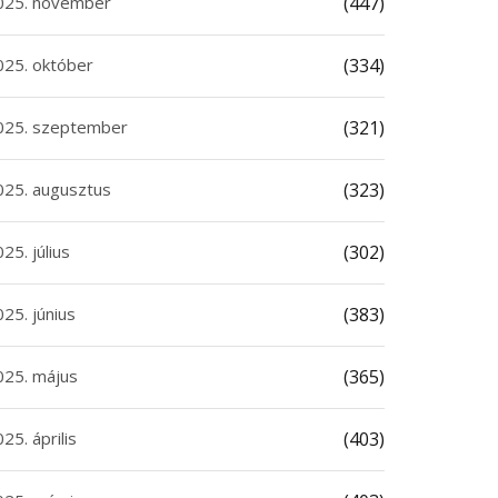
025. november
(447)
025. október
(334)
025. szeptember
(321)
025. augusztus
(323)
25. július
(302)
25. június
(383)
025. május
(365)
25. április
(403)