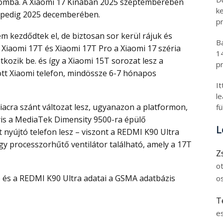
lomba. A Xiaomi 17 Kínában 2025 szeptemberében
k
a pedig 2025 decemberében.
pr
B
 Xiaomi 17T és Xiaomi 17T Pro a Xiaomi 17 széria
1
tkozik be. és így a Xiaomi 15T sorozat lesz a
pr
ott Xiaomi telefon, mindössze 6-7 hónapos
I
l
fü
yis a MediaTek Dimensity 9500-ra épülő
L
 nyújtó telefon lesz – viszont a REDMI K90 Ultra
y processzorhűtő ventilátor található, amely a 17T
Z
o
o
T
e