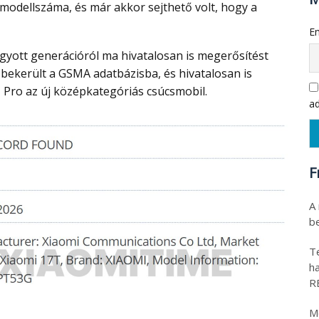
modellszáma, és már akkor sejthető volt, hogy a
Em
 bekerült a GSMA adatbázisba, és hivatalosan is
 Pro az új középkategóriás csúcsmobil.
ad
F
A
be
T
h
R
M