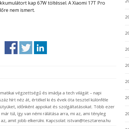
2
kkumulátort kap 67W töltéssel. A Xiaomi 17T Pro
őre nem ismert.
2
2
2
20
20
rmatikai végzettségű és imádja a tech világát – napi
2
záz hírt néz át, értékel ki és évek óta tesztel különféle
ütyüket, időnként appokat és szolgáltatásokat. Több ezer
20
ár túl, így van némi rálátása arra, mi az, ami tényleg
 az, amit jobb elkerülni. Kapcsolat: istvan@tesztarena.hu