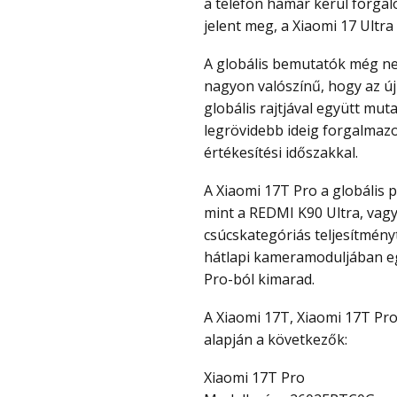
a telefon hamar kerül forga
jelent meg, a Xiaomi 17 Ultr
A globális bemutatók még nem kezdődtek el, de biztosan sor kerül rájuk és
nagyon valószínű, hogy az új
globális rajtjával együtt muta
legrövidebb ideig forgalmaz
értékesítési időszakkal.
A Xiaomi 17T Pro a globális piacra szánt változat lesz, ugyanazon a platformon,
mint a REDMI K90 Ultra, vag
csúcskategóriás teljesítményt
hátlapi kameramoduljában eg
Pro-ból kimarad.
A Xiaomi 17T, Xiaomi 17T Pro és a REDMI K90 Ultra adatai a GSMA adatbázis
alapján a következők:
Xiaomi 17T Pro