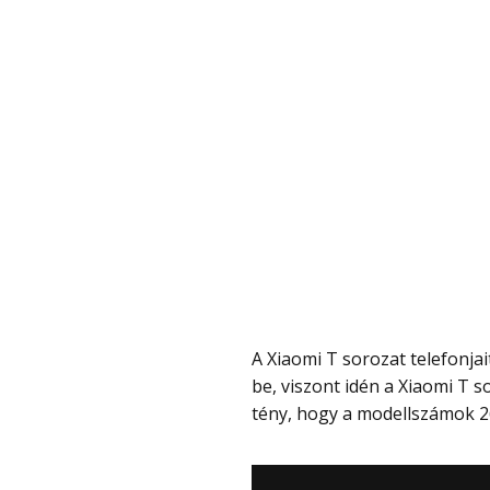
A Xiaomi T sorozat telefonjait általában szeptember és október között mutatják
be, viszont idén a Xiaomi T 
tény, hogy a modellszámok 26