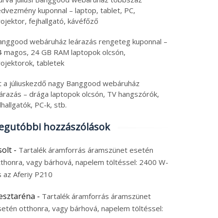
edvezmény kuponnal – laptop, tablet, PC,
ojektor, fejhallgató, kávéfőző
anggood webáruház leárazás rengeteg kuponnal –
4 magos, 24 GB RAM laptopok olcsón,
ojektorok, tabletek
tt a júliuskezdő nagy Banggood webáruház
eárazás – drága laptopok olcsón, TV hangszórók,
lhallgatók, PC-k, stb.
egutóbbi hozzászólások
solt
-
Tartalék áramforrás áramszünet esetén
tthonra, vagy bárhová, napelem töltéssel: 2400 W-
s az Aferiy P210
esztaréna
-
Tartalék áramforrás áramszünet
setén otthonra, vagy bárhová, napelem töltéssel: