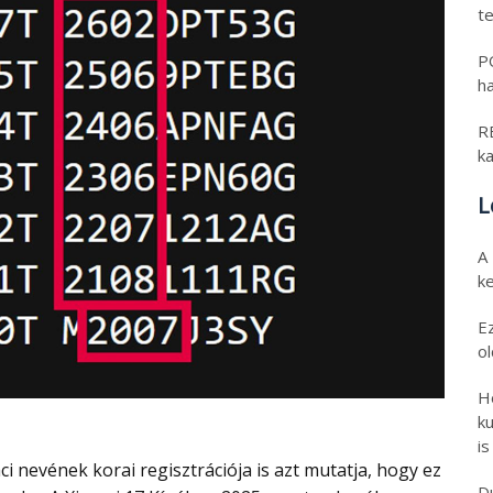
t
PO
h
RE
k
L
A
k
E
o
H
ku
is
D