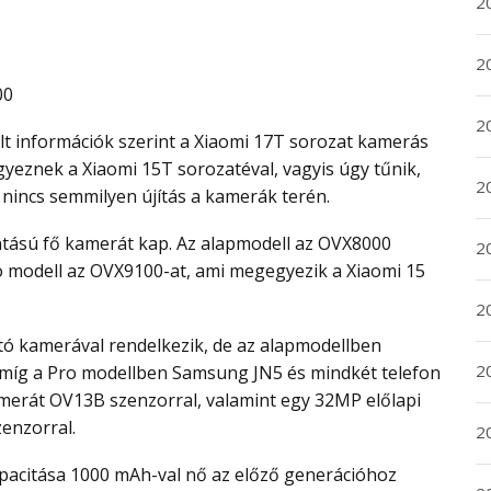
20
20
00
2
yeznek a Xiaomi 15T sorozatéval, vagyis úgy tűnik,
20
nincs semmilyen újítás a kamerák terén.
2
o modell az OVX9100-at, ami megegyezik a Xiaomi 15
2
2
míg a Pro modellben Samsung JN5 és mindkét telefon
merát OV13B szenzorral, valamint egy 32MP előlapi
enzorral.
2