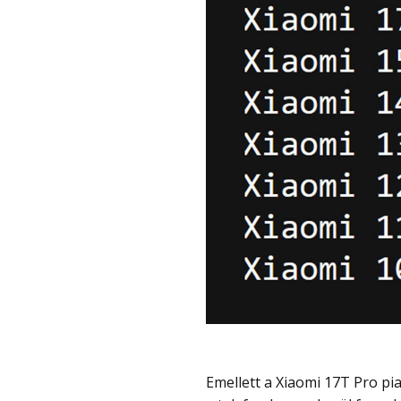
Emellett a Xiaomi 17T Pro piaci nevének korai regisztrációja is azt mutatja, hogy ez