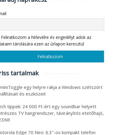
ail
Feliratkozom a hírlevélre és engedélyt adok az
ataim tárolására ezen az űrlapon keresztül
riss tartalmak
 miniToggle egy helyre rakja a Windows szétszórt
állításait és eszközeit
ech tippek: 24 000 Ft-ért egy soundbar helyett
atrészes TV hangrendszer, távirányítós etetőhajó,
EDMI
otorola Edge 70 Neo: 6.3″-os kompakt telefon