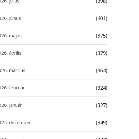
26. július
(398)
26. június
(401)
026. május
(375)
26. április
(379)
026. március
(364)
026. február
(324)
026. január
(327)
025. december
(349)