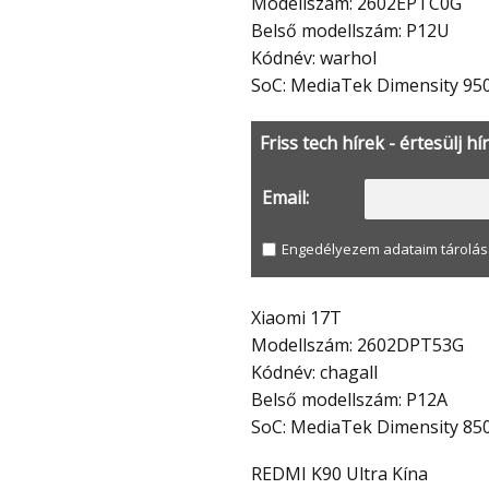
Modellszám: 2602EPTC0G
Belső modellszám: P12U
Kódnév: warhol
SoC: MediaTek Dimensity 95
Friss tech hírek - értesülj hí
Email:
Engedélyezem adataim tárolás
Xiaomi 17T
Modellszám: 2602DPT53G
Kódnév: chagall
Belső modellszám: P12A
SoC: MediaTek Dimensity 85
REDMI K90 Ultra Kína