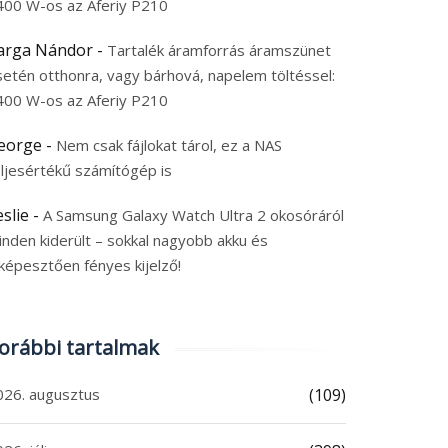
400 W-os az Aferiy P210
arga Nándor
-
Tartalék áramforrás áramszünet
setén otthonra, vagy bárhová, napelem töltéssel:
400 W-os az Aferiy P210
eorge
-
Nem csak fájlokat tárol, ez a NAS
eljesértékű számítógép is
eslie
-
A Samsung Galaxy Watch Ultra 2 okosóráról
inden kiderült – sokkal nagyobb akku és
képesztően fényes kijelző!
orábbi tartalmak
026. augusztus
(109)