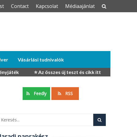
st
Contact
Kapcsolat
Médiaajánlat
dver
Vásárlási tudnivalók
ényjáték
⭐ Az összes új teszt és cikk itt
Feedly
RSS
aradj naprakész