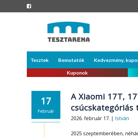
Skip
Tesztek
Bemutatók
Kedvezmény, kupo
to
content
Kuponok
A Xiaomi 17T, 17
17
csúcskategóriás 
Február
2026. február 17. |
István
2025 szeptemberében, néhán