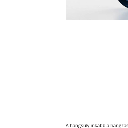
A hangsúly inkább a hangzásra került. A gyártó második generációs kerámia-