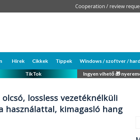
Skip
Cooperation / review reque
to
content
n
Hírek
Cikkek
Tippek
Windows / szoftver / har
TikTok
Ingyen vihető 🎁 nyerem
olcsó, lossless vezetéknélküli
ra használattal, kimagasló hang
M