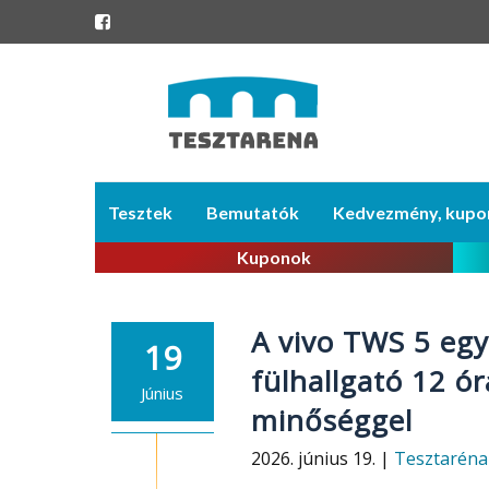
Skip
Tesztek
Bemutatók
Kedvezmény, kupo
to
content
Kuponok
A vivo TWS 5 egy 
19
fülhallgató 12 ó
Június
minőséggel
2026. június 19. |
Tesztaréna