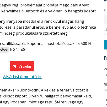
k egyik régi problémáját próbálja megoldani a vivo
 a kényelmes bluetooth és a valóban jó hangzás között.
Em
űrése is páratlanul erős, a benne lévő audio technika
minőség produkálására született meg.
ad
BG42fd8f
ásol
F
Vásárlás
PO
h
Vásárlási útmutató itt
RE
k
ns külsőt kapott. Olyan fülhallgató benyomását kelti,
Te
i egy irodában, mint egy repülőtéren vagy egy
T