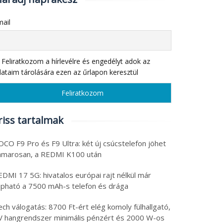
ail
Feliratkozom a hírlevélre és engedélyt adok az
ataim tárolására ezen az űrlapon keresztül
riss tartalmak
CO F9 Pro és F9 Ultra: két új csúcstelefon jöhet
amarosan, a REDMI K100 után
DMI 17 5G: hivatalos európai rajt nélkül már
apható a 7500 mAh-s telefon és drága
ch válogatás: 8700 Ft-ért elég komoly fülhallgató,
V hangrendszer minimális pénzért és 2000 W-os