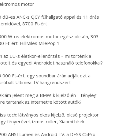
lektromos motor
0 dB-es ANC-s QCY fülhallgató appal és 11 órás
zemidővel, 8700 Ft-ért
000 W-os elektromos motor egész olcsón, 303
0 Ft-ért: HillMiles MilePop 1
n az EU-s életkor-ellenőrzés – mi történik a
otolt és egyedi Androidot használó telefonokkal?
9 000 Ft-ért, egy soundbar árán adják ezt a
ipróbált Ultimea TV hangrendszert
eklám jelent meg a BMW-k kijelzőjén – tényleg
re tartanak az internetre kötött autók?
iss tech: látványos okos kijelző, olcsó projektor
gy fényerővel, izmos roller, Xiaomi hírek
200 ANSI Lumen és Android TV: a DESS C5Pro