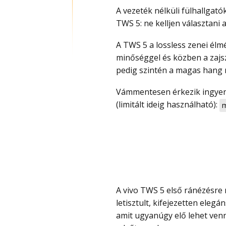
A vezeték nélküli fülhallgató
TWS 5: ne kelljen választani
A TWS 5 a lossless zenei élmény irányába mozdul el a rendkívül magas hang
minőséggel és közben a zajsz
pedig szintén a magas hang 
Vámmentesen érkezik ingyen szállítással és kuponnal most olcsó, csak 25 500 Ft
(limitált ideig használható):
m
A vivo TWS 5 első ránézésre nem akar különcködni. A kék és a fehér változat is
letisztult, kifejezetten elegá
amit ugyanúgy elő lehet venn