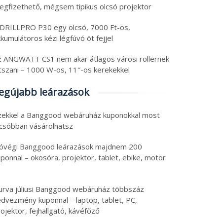
egfizethető, mégsem tipikus olcsó projektor
 DRILLPRO P30 egy olcsó, 7000 Ft-os,
kumulátoros kézi légfúvó öt fejjel
z ANGWATT CS1 nem akar átlagos városi rollernek
átszani – 1000 W-os, 11″-os kerekekkel
egújabb leárazások
zekkel a Banggood webáruház kuponokkal most
lcsóbban vásárolhatsz
óvégi Banggood leárazások majdnem 200
ponnal – okosóra, projektor, tablet, ebike, motor
urva júliusi Banggood webáruház többszáz
edvezmény kuponnal – laptop, tablet, PC,
ojektor, fejhallgató, kávéfőző