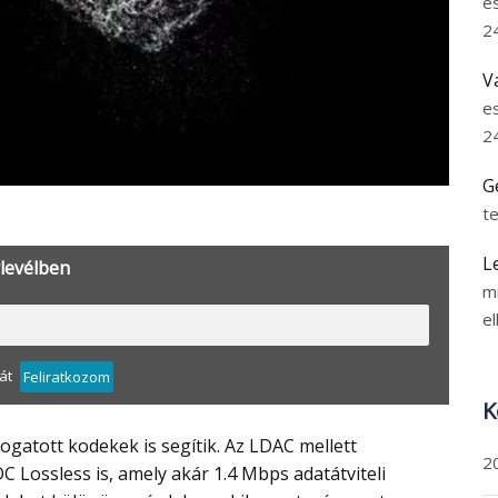
e
2
V
e
2
G
t
L
rlevélben
m
el
át
Feliratkozom
K
2
 Lossless is, amely akár 1.4 Mbps adatátviteli