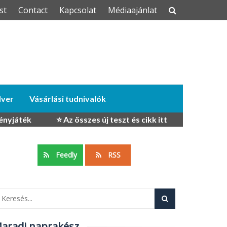
st
Contact
Kapcsolat
Médiaajánlat
dver
Vásárlási tudnivalók
ényjáték
⭐ Az összes új teszt és cikk itt
Feedly
RSS
aradj naprakész