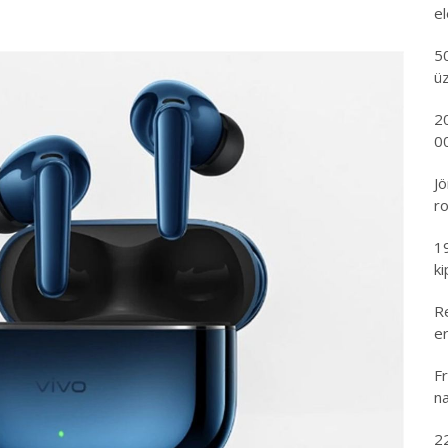
e
5
ü
2
00
Jö
ro
1
k
R
er
Fr
na
2