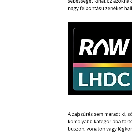
sebességet kínál. Ez azokna
nagy felbontású zenéket hall
A zajszűrés sem maradt ki, sőt, rendkívül erős, 60 dB-es ANC-re képes, ami már a
komolyabb kategóriába tartoz
buszon, vonaton vagy légkon