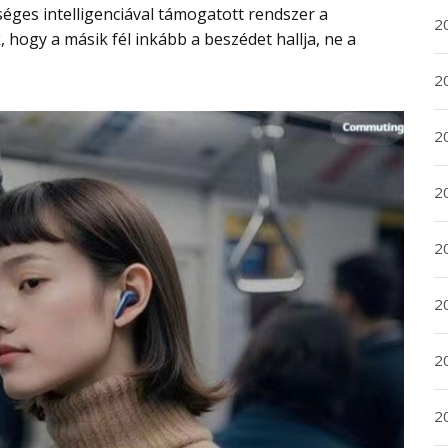
ges intelligenciával támogatott rendszer a
2
, hogy a másik fél inkább a beszédet hallja, ne a
2
2
2
20
20
2
20