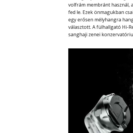
volfrám membránt használ, a
fed le. Ezek önmagukban csa
egy erősen mélyhangra hango
választott. A fülhallgató Hi-
sanghaji zenei konzervatóriu