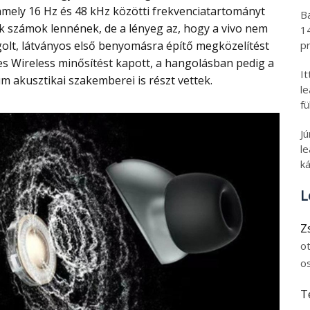
mely 16 Hz és 48 kHz közötti frekvenciatartományt
B
k számok lennének, de a lényeg az, hogy a vivo nem
1
lt, látványos első benyomásra építő megközelítést
pr
Res Wireless minősítést kapott, a hangolásban pedig a
I
m akusztikai szakemberei is részt vettek.
l
fü
J
le
ká
L
Z
o
o
T