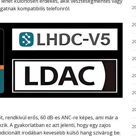
k lehet különösen érdekes, akik veszteségmentes vagy
20
gatnak kompatibilis telefonról.
20
2
20
2
2
2
ik. A gyakorlatban ez azt jelenti, hogy egy zajos
2
dicionált irodában kevesebb külső hang szivárog be.