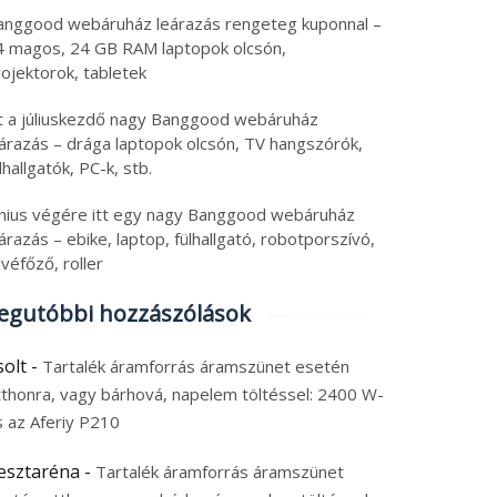
anggood webáruház leárazás rengeteg kuponnal –
4 magos, 24 GB RAM laptopok olcsón,
ojektorok, tabletek
tt a júliuskezdő nagy Banggood webáruház
eárazás – drága laptopok olcsón, TV hangszórók,
lhallgatók, PC-k, stb.
únius végére itt egy nagy Banggood webáruház
árazás – ebike, laptop, fülhallgató, robotporszívó,
véfőző, roller
egutóbbi hozzászólások
solt
-
Tartalék áramforrás áramszünet esetén
tthonra, vagy bárhová, napelem töltéssel: 2400 W-
s az Aferiy P210
esztaréna
-
Tartalék áramforrás áramszünet