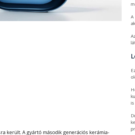
m
A
ak
A
l
L
E
o
H
ku
is
D
k
pr