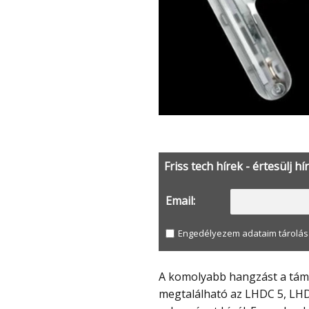
Friss tech hírek - értesülj hí
Email:
Engedélyezem adataim tárolás
A komolyabb hangzást a támogatott kodekek is segítik. Az LDAC mellett
megtalálható az LHDC 5, LHDC