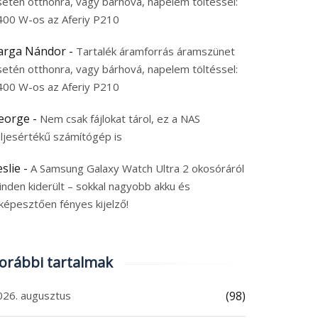
setén otthonra, vagy bárhová, napelem töltéssel:
400 W-os az Aferiy P210
arga Nándor
-
Tartalék áramforrás áramszünet
setén otthonra, vagy bárhová, napelem töltéssel:
400 W-os az Aferiy P210
eorge
-
Nem csak fájlokat tárol, ez a NAS
eljesértékű számítógép is
eslie
-
A Samsung Galaxy Watch Ultra 2 okosóráról
inden kiderült – sokkal nagyobb akku és
képesztően fényes kijelző!
orábbi tartalmak
026. augusztus
(98)