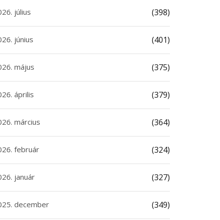
26. július
(398)
26. június
(401)
026. május
(375)
26. április
(379)
026. március
(364)
026. február
(324)
026. január
(327)
025. december
(349)