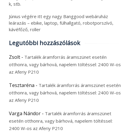
k, stb.
Június végére itt egy nagy Banggood webáruház
leárazás – ebike, laptop, fülhallgató, robotporszívó,
kávéfőző, roller
Legutóbbi hozzászólások
Zsolt
-
Tartalék áramforrás áramszünet esetén
otthonra, vagy bárhová, napelem töltéssel: 2400 W-os
az Aferiy P210
Tesztaréna
-
Tartalék áramforrás áramszünet esetén
otthonra, vagy bárhová, napelem töltéssel: 2400 W-os
az Aferiy P210
Varga Nándor
-
Tartalék áramforrás áramszünet
esetén otthonra, vagy bárhová, napelem töltéssel:
2400 W-os az Aferiy P210