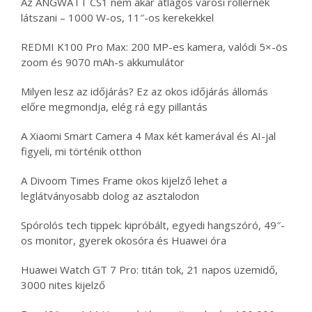
Az ANGWATT CS1 nem akar átlagos városi rollernek
látszani – 1000 W-os, 11″-os kerekekkel
REDMI K100 Pro Max: 200 MP-es kamera, valódi 5×-ös
zoom és 9070 mAh-s akkumulátor
Milyen lesz az időjárás? Ez az okos időjárás állomás
előre megmondja, elég rá egy pillantás
A Xiaomi Smart Camera 4 Max két kamerával és AI-jal
figyeli, mi történik otthon
A Divoom Times Frame okos kijelző lehet a
leglátványosabb dolog az asztalodon
Spórolós tech tippek: kipróbált, egyedi hangszóró, 49″-
os monitor, gyerek okosóra és Huawei óra
Huawei Watch GT 7 Pro: titán tok, 21 napos üzemidő,
3000 nites kijelző