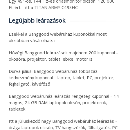
Egy 49″-os, 144 Hz-es óriásmonitor olcsón, 120 000
Ft-ért – itt a TITAN ARMY C49SHC
Legújabb leárazások
Ezekkel a Banggood webáruház kuponokkal most
olcsóbban vásárolhatsz
Hóvégi Banggood leárazások majdnem 200 kuponnal –
okosóra, projektor, tablet, ebike, motor is
Durva júliusi Banggood webáruház többszáz
kedvezmény kuponnal – laptop, tablet, PC, projektor,
fejhallgató, kávéfőző
Banggood webáruház leárazás rengeteg kuponnal – 14
magos, 24 GB RAM laptopok olcsón, projektorok,
tabletek
Itt a júliuskezdő nagy Banggood webáruház leárazás –
drága laptopok olcsón, TV hangszórók, fülhallgatók, PC-