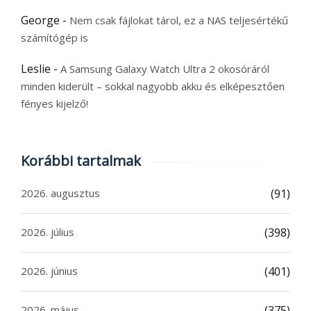
George
-
Nem csak fájlokat tárol, ez a NAS teljesértékű
számítógép is
Leslie
-
A Samsung Galaxy Watch Ultra 2 okosóráról
minden kiderült – sokkal nagyobb akku és elképesztően
fényes kijelző!
Korábbi tartalmak
2026. augusztus
(91)
2026. július
(398)
2026. június
(401)
2026. május
(375)