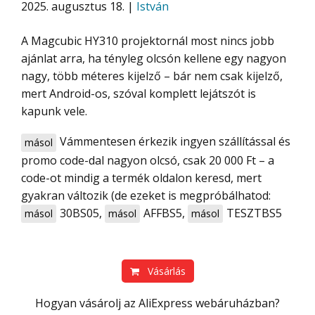
2025. augusztus 18. |
István
A Magcubic HY310 projektornál most nincs jobb
ajánlat arra, ha tényleg olcsón kellene egy nagyon
nagy, több méteres kijelző – bár nem csak kijelző,
mert Android-os, szóval komplett lejátszót is
kapunk vele.
Vámmentesen érkezik ingyen szállítással és
másol
promo code-dal nagyon olcsó, csak 20 000 Ft – a
code-ot mindig a termék oldalon keresd, mert
gyakran változik (de ezeket is megpróbálhatod:
30BS05
,
AFFBS5
,
TESZTBS5
másol
másol
másol
Vásárlás
Hogyan vásárolj az AliExpress webáruházban?