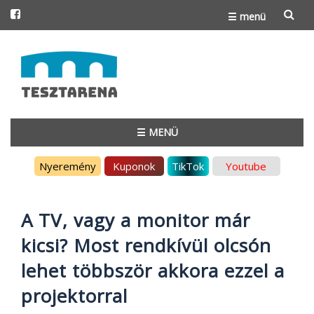
☰ menü
Skip
to
content
☰ MENÜ
Skip
Nyeremény
Kuponok
TikTok
Youtube
to
content
A TV, vagy a monitor már
kicsi? Most rendkívül olcsón
lehet többször akkora ezzel a
projektorral