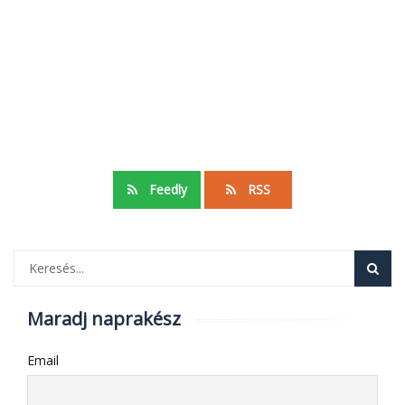
Feedly
RSS
Maradj naprakész
Email