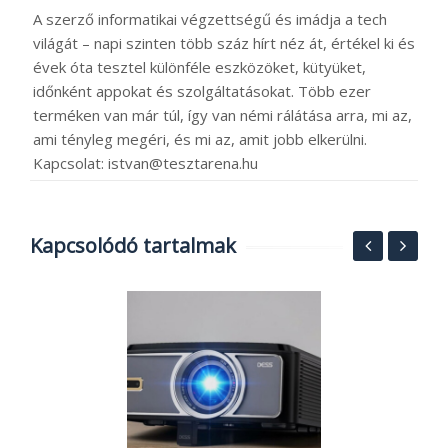
A szerző informatikai végzettségű és imádja a tech
világát – napi szinten több száz hírt néz át, értékel ki és
évek óta tesztel különféle eszközöket, kütyüket,
időnként appokat és szolgáltatásokat. Több ezer
terméken van már túl, így van némi rálátása arra, mi az,
ami tényleg megéri, és mi az, amit jobb elkerülni.
Kapcsolat: istvan@tesztarena.hu
Kapcsolódó tartalmak
A
v
1
2