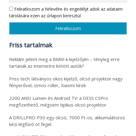
Feliratkozom a hírlevélre és engedélyt adok az adataim
tárolására ezen az űrlapon keresztül
Friss tartalmak
Reklám jelent meg a BMW-k kijelzőjén – tényleg erre
tartanak az internetre kötött autók?
Friss tech: látványos okos kijelző, olcsó projektor nagy
fényerővel, izmos roller, Xiaomi hírek
2200 ANSI Lumen és Android TV: a DESS C5Pro
megfizethető, mégsem tipikus olcsó projektor
A DRILLPRO P30 egy olcsó, 7000 Ft-os, akkumulátoros
kézi légfúvó öt fejjel