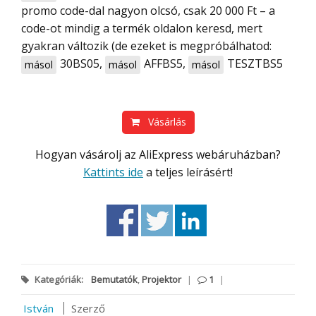
promo code-dal nagyon olcsó, csak 20 000 Ft – a
code-ot mindig a termék oldalon keresd, mert
gyakran változik (de ezeket is megpróbálhatod:
30BS05
,
AFFBS5
,
TESZTBS5
másol
másol
másol
Vásárlás
Hogyan vásárolj az AliExpress webáruházban?
Kattints ide
a teljes leírásért!
Kategóriák:
Bemutatók
,
Projektor
|
1
|
István
Szerző