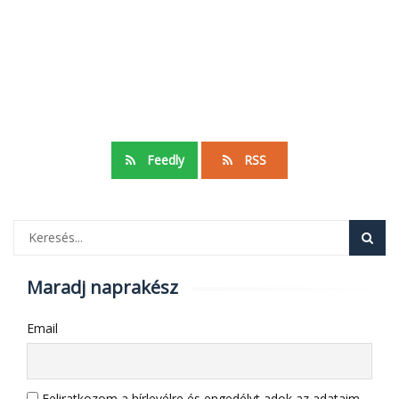
Feedly
RSS
Maradj naprakész
Email
Feliratkozom a hírlevélre és engedélyt adok az adataim