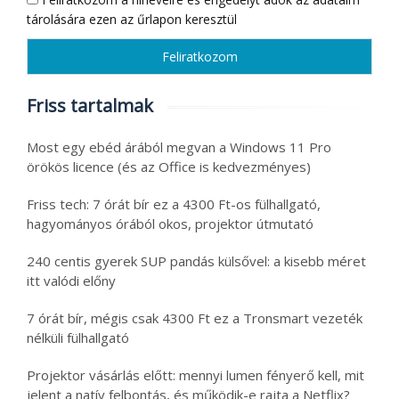
tárolására ezen az űrlapon keresztül
Friss tartalmak
Most egy ebéd árából megvan a Windows 11 Pro
örökös licence (és az Office is kedvezményes)
Friss tech: 7 órát bír ez a 4300 Ft-os fülhallgató,
hagyományos órából okos, projektor útmutató
240 centis gyerek SUP pandás külsővel: a kisebb méret
itt valódi előny
7 órát bír, mégis csak 4300 Ft ez a Tronsmart vezeték
nélküli fülhallgató
Projektor vásárlás előtt: mennyi lumen fényerő kell, mit
jelent a natív felbontás, és működik-e rajta a Netflix?