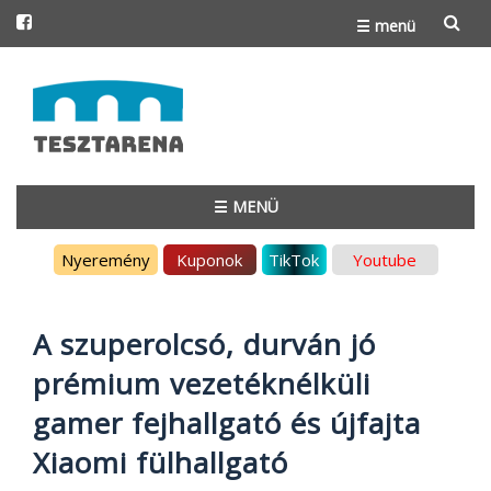
☰ menü
Skip
to
content
☰ MENÜ
Skip
Nyeremény
Kuponok
TikTok
Youtube
to
content
A szuperolcsó, durván jó
prémium vezetéknélküli
gamer fejhallgató és újfajta
Xiaomi fülhallgató