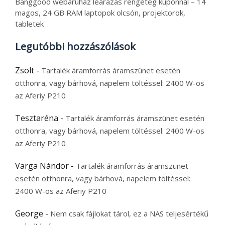
Banggood webáruház leárazás rengeteg kuponnal – 14
magos, 24 GB RAM laptopok olcsón, projektorok,
tabletek
Legutóbbi hozzászólások
Zsolt
-
Tartalék áramforrás áramszünet esetén
otthonra, vagy bárhová, napelem töltéssel: 2400 W-os
az Aferiy P210
Tesztaréna
-
Tartalék áramforrás áramszünet esetén
otthonra, vagy bárhová, napelem töltéssel: 2400 W-os
az Aferiy P210
Varga Nándor
-
Tartalék áramforrás áramszünet
esetén otthonra, vagy bárhová, napelem töltéssel:
2400 W-os az Aferiy P210
George
-
Nem csak fájlokat tárol, ez a NAS teljesértékű