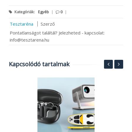
Kategóriák:
Egyéb
|
0
|
Tesztaréna
Szerző
Pontatlanságot találtál? Jelezheted - kapcsolat:
info@tesztarena.hu
Kapcsolódó tartalmak
y
N
s
h
or
r
2