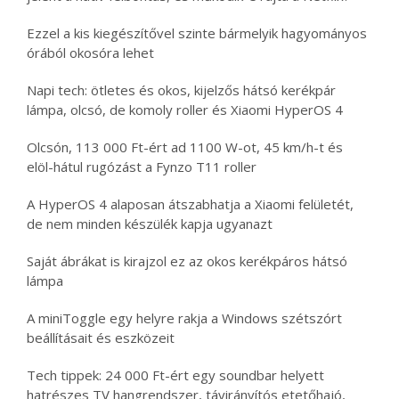
Ezzel a kis kiegészítővel szinte bármelyik hagyományos
órából okosóra lehet
Napi tech: ötletes és okos, kijelzős hátsó kerékpár
lámpa, olcsó, de komoly roller és Xiaomi HyperOS 4
Olcsón, 113 000 Ft-ért ad 1100 W-ot, 45 km/h-t és
elöl-hátul rugózást a Fynzo T11 roller
A HyperOS 4 alaposan átszabhatja a Xiaomi felületét,
de nem minden készülék kapja ugyanazt
Saját ábrákat is kirajzol ez az okos kerékpáros hátsó
lámpa
A miniToggle egy helyre rakja a Windows szétszórt
beállításait és eszközeit
Tech tippek: 24 000 Ft-ért egy soundbar helyett
hatrészes TV hangrendszer, távirányítós etetőhajó,