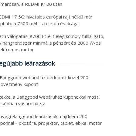
marosan, a REDMI K100 után
MI 17 5G: hivatalos európai rajt nélkül már
pható a 7500 mAh-s telefon és drága
h válogatás: 8700 Ft-ért elég komoly fülhallgató,
 hangrendszer minimális pénzért és 2000 W-os
ektromos motor
gújabb leárazások
Banggood webáruház bedobott közel 200
dvezmény kupont
ekkel a Banggood webáruház kuponokkal most
csóbban vásárolhatsz
végi Banggood leárazások majdnem 200
onnal – okosóra, projektor, tablet, ebike, motor