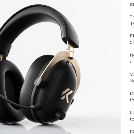
az 
24 
TV
RE
000
Nap
és 
Ol
ki
Bl
töl
60
te
POC