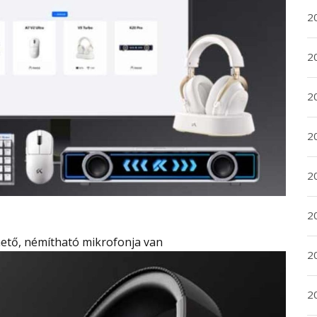
202
202
20
202
20
20
ető, némítható mikrofonja van
202
20