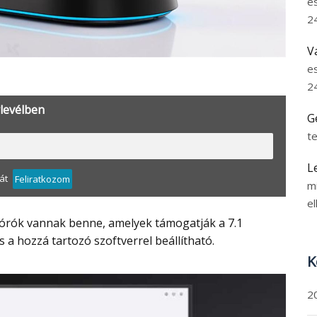
ese
24
Va
ese
24
levélben
Ge
tel
Les
t
Feliratkozom
min
elk
 a hozzá tartozó szoftverrel beállítható.
Ko
20