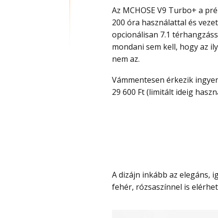
Az MCHOSE V9 Turbo+ a prémiu
200 óra használattal és vezeté
opcionálisan 7.1 térhangzással
mondani sem kell, hogy az ily
nem az.
Vámmentesen érkezik ingyen szállítással és kuponnal most rendkívül olcsó, csak
29 600 Ft (limitált ideig haszn
A dizájn inkább az elegáns, igényes vonalat képviseli, nem az a tipikus gamer és
fehér, rózsaszínnel is elérhető