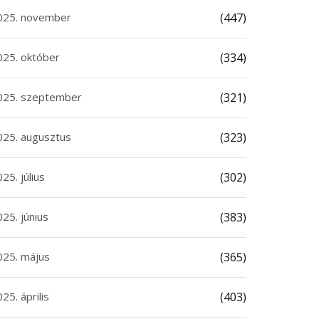
25. november
(447)
25. október
(334)
25. szeptember
(321)
25. augusztus
(323)
5. július
(302)
5. június
(383)
25. május
(365)
5. április
(403)