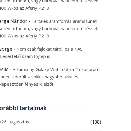
tén otthonra, vagy bárhová, napelem töltéssel:
00 W-os az Aferiy P210
rga Nándor
-
Tartalék áramforrás áramszünet
tén otthonra, vagy bárhová, napelem töltéssel:
00 W-os az Aferiy P210
orge
-
Nem csak fájlokat tárol, ez a NAS
jesértékű számítógép is
lie
-
A Samsung Galaxy Watch Ultra 2 okosóráról
den kiderült – sokkal nagyobb akku és
épesztően fényes kijelző!
rábbi tartalmak
26. augusztus
(108)