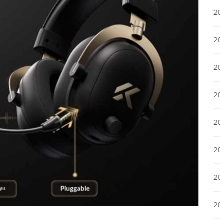
20
20
20
20
202
202
20
202