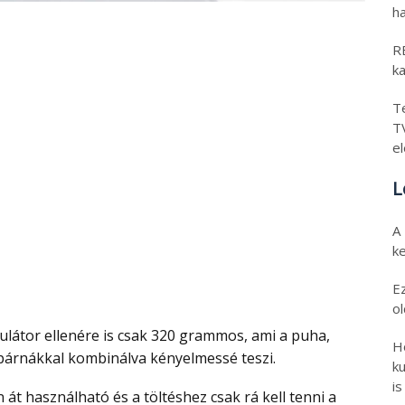
ha
RED
ka
Tec
TV
el
Le
A 
ke
Ez
ol
Hó
árnákkal kombinálva kényelmessé teszi.
kup
is