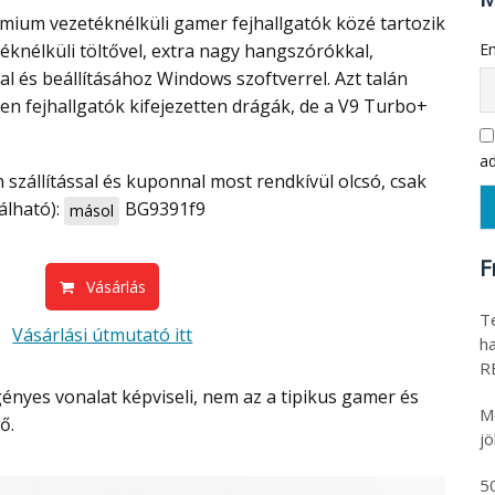
m vezetéknélküli gamer fejhallgatók közé tartozik
knélküli töltővel, extra nagy hangszórókkal,
Ema
 és beállításához Windows szoftverrel. Azt talán
en fejhallgatók kifejezetten drágák, de a V9 Turbo+
F
ada
álható):
BG9391f9
másol
Fr
Vásárlás
Tec
Vásárlási útmutató itt
hat
RE
Mo
.
jö
500