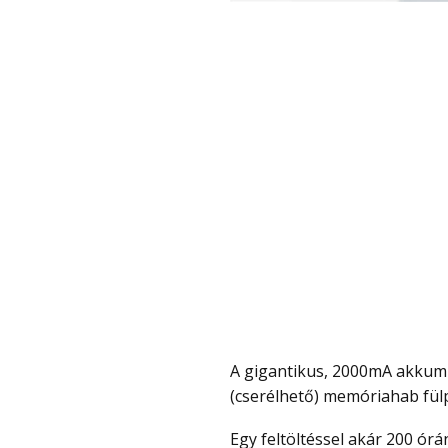
A gigantikus, 2000mA akkumulátor ellenére is csak 320 grammos, ami a puha,
(cserélhető) memóriahab fülp
Egy feltöltéssel akár 200 órán át használható és a töltéshez csak rá kell tenni a