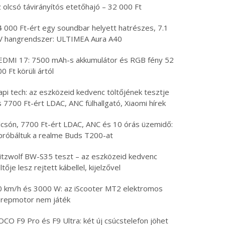
olcsó távirányítós etetőhajó – 32 000 Ft
000 Ft-ért egy soundbar helyett hatrészes, 7.1
 hangrendszer: ULTIMEA Aura A40
DMI 17: 7500 mAh-s akkumulátor és RGB fény 52
 Ft körüli ártól
i tech: az eszközeid kedvenc töltőjének tesztje
7700 Ft-ért LDAC, ANC fülhallgató, Xiaomi hírek
csón, 7700 Ft-ért LDAC, ANC és 10 órás üzemidő:
próbáltuk a realme Buds T200-at
itzwolf BW-S35 teszt – az eszközeid kedvenc
tője lesz rejtett kábellel, kijelzővel
 km/h és 3000 W: az iScooter MT2 elektromos
repmotor nem játék
O F9 Pro és F9 Ultra: két új csúcstelefon jöhet