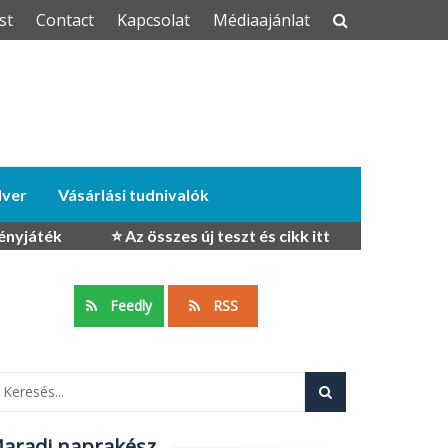
t
Contact
Kapcsolat
Médiaajánlat
BEZÁR
ől, tech
ver
Vásárlási tudnivalók
liratkozók
nyjáték
⭐ Az összes új teszt és cikk itt
Feedly
RSS
radj naprakész