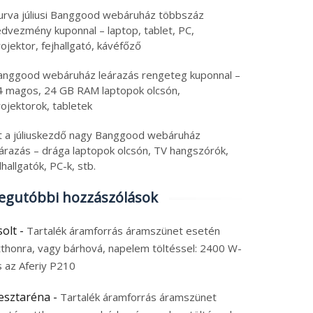
rva júliusi Banggood webáruház többszáz
vezmény kuponnal – laptop, tablet, PC,
jektor, fejhallgató, kávéfőző
nggood webáruház leárazás rengeteg kuponnal –
 magos, 24 GB RAM laptopok olcsón,
jektorok, tabletek
t a júliuskezdő nagy Banggood webáruház
razás – drága laptopok olcsón, TV hangszórók,
hallgatók, PC-k, stb.
gutóbbi hozzászólások
olt
-
Tartalék áramforrás áramszünet esetén
thonra, vagy bárhová, napelem töltéssel: 2400 W-
 az Aferiy P210
sztaréna
-
Tartalék áramforrás áramszünet