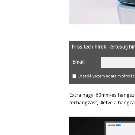
Friss tech hírek - értesülj hír
Email:
Engedélyezem adataim tárolásá
Extra nagy, 60mm-es hangszórók vannak benne, amelyek támogatják a 7.1
térhangzást, illetve a hangzás