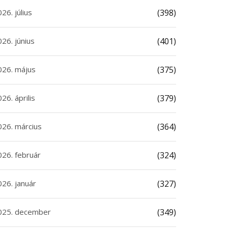
6. július
(398)
6. június
(401)
26. május
(375)
6. április
(379)
26. március
(364)
26. február
(324)
6. január
(327)
25. december
(349)