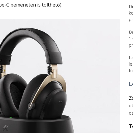
e-C bemeneten is tölthető).
Du
ked
pro
Ba
14
pro
It
leá
fül
Le
Zs
ot
os
Te