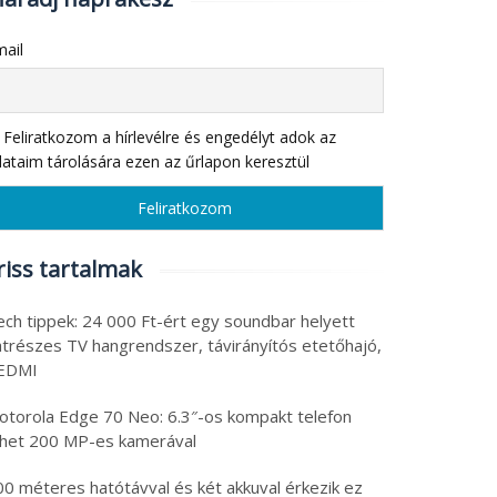
il
eliratkozom a hírlevélre és engedélyt adok az
taim tárolására ezen az űrlapon keresztül
iss tartalmak
h tippek: 24 000 Ft-ért egy soundbar helyett
részes TV hangrendszer, távirányítós etetőhajó,
DMI
torola Edge 70 Neo: 6.3″-os kompakt telefon
het 200 MP-es kamerával
 méteres hatótávval és két akkuval érkezik ez