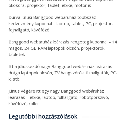
okosóra, projektor, tablet, ebike, motor is
Durva júliusi Banggood webáruház többszáz
kedvezmény kuponnal – laptop, tablet, PC, projektor,
fejhallgató, kávéfőző
Banggood webáruház leárazás rengeteg kuponnal – 14
magos, 24 GB RAM laptopok olcsón, projektorok,
tabletek
Itt a júliuskezdő nagy Banggood webáruház leárazás –
drága laptopok olcsón, TV hangszórók, fülhallgatók, PC-
k, stb.
Június végére itt egy nagy Banggood webáruház
leárazás – ebike, laptop, fülhallgató, robotporszívó,
kávéfőző, roller
Legutóbbi hozzászólások