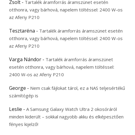
Zsolt
-
Tartalék áramforrás áramszünet esetén
otthonra, vagy bárhová, napelem töltéssel: 2400 W-os
az Aferiy P210
Tesztaréna
-
Tartalék áramforrás áramszünet esetén
otthonra, vagy bárhová, napelem töltéssel: 2400 W-os
az Aferiy P210
Varga Nándor
-
Tartalék áramforrás áramszünet
esetén otthonra, vagy bárhová, napelem töltéssel:
2400 W-os az Aferiy P210
George
-
Nem csak fájlokat tárol, ez a NAS teljesértékű
számítógép is
Leslie
-
A Samsung Galaxy Watch Ultra 2 okosóráról
minden kiderült – sokkal nagyobb akku és elképesztően
fényes kijelző!