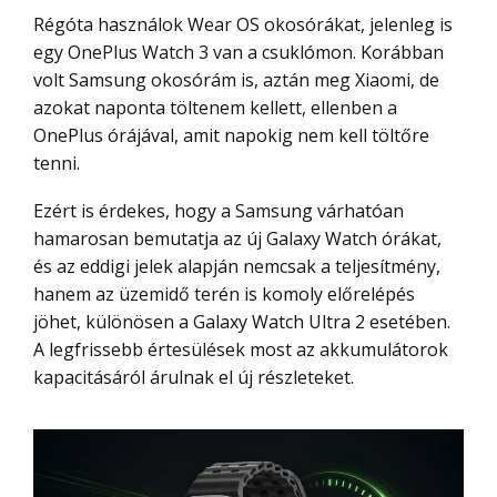
Régóta használok Wear OS okosórákat, jelenleg is
egy OnePlus Watch 3 van a csuklómon. Korábban
volt Samsung okosórám is, aztán meg Xiaomi, de
azokat naponta töltenem kellett, ellenben a
OnePlus órájával, amit napokig nem kell töltőre
tenni.
Ezért is érdekes, hogy a Samsung várhatóan
hamarosan bemutatja az új Galaxy Watch órákat,
és az eddigi jelek alapján nemcsak a teljesítmény,
hanem az üzemidő terén is komoly előrelépés
jöhet, különösen a Galaxy Watch Ultra 2 esetében.
A legfrissebb értesülések most az akkumulátorok
kapacitásáról árulnak el új részleteket.