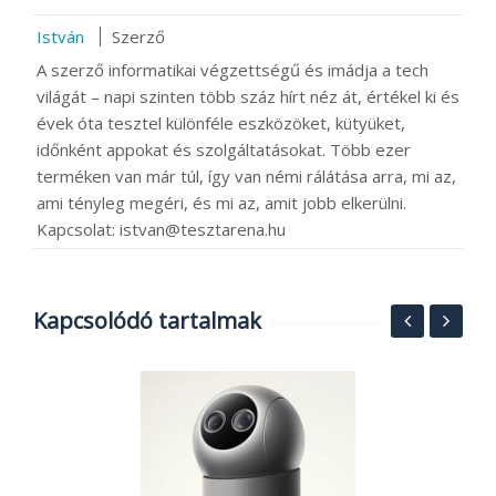
István
Szerző
A szerző informatikai végzettségű és imádja a tech
világát – napi szinten több száz hírt néz át, értékel ki és
évek óta tesztel különféle eszközöket, kütyüket,
időnként appokat és szolgáltatásokat. Több ezer
terméken van már túl, így van némi rálátása arra, mi az,
ami tényleg megéri, és mi az, amit jobb elkerülni.
Kapcsolat: istvan@tesztarena.hu
Kapcsolódó tartalmak
H
00
n
2