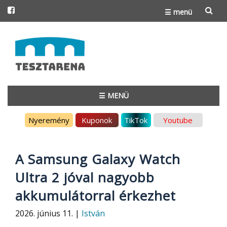
☰ menü
Skip
to
content
☰ MENÜ
Skip
Nyeremény
Kuponok
TikTok
Youtube
to
content
A Samsung Galaxy Watch
Ultra 2 jóval nagyobb
akkumulátorral érkezhet
2026. június 11. |
István