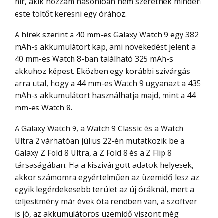
hír, akik hozzám hasonlóan nem szeretnek minden
este töltőt keresni egy órához.
A hírek szerint a 40 mm-es Galaxy Watch 9 egy 382
mAh-s akkumulátort kap, ami növekedést jelent a
40 mm-es Watch 8-ban található 325 mAh-s
akkuhoz képest. Eközben egy korábbi szivárgás
arra utal, hogy a 44 mm-es Watch 9 ugyanazt a 435
mAh-s akkumulátort használhatja majd, mint a 44
mm-es Watch 8.
A Galaxy Watch 9, a Watch 9 Classic és a Watch
Ultra 2 várhatóan július 22-én mutatkozik be a
Galaxy Z Fold 8 Ultra, a Z Fold 8 és a Z Flip 8
társaságában. Ha a kiszivárgott adatok helyesek,
akkor számomra egyértelműen az üzemidő lesz az
egyik legérdekesebb terület az új óráknál, mert a
teljesítmény már évek óta rendben van, a szoftver
is jó, az akkumulátoros üzemidő viszont még