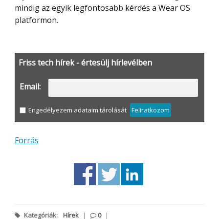
mindig az egyik legfontosabb kérdés a Wear OS
platformon.
Friss tech hírek - értesülj hírlevélben
Email:
Engedélyezem adataim tárolását
Feliratkozom
Forrás
Kategóriák:
Hírek
|
0
|