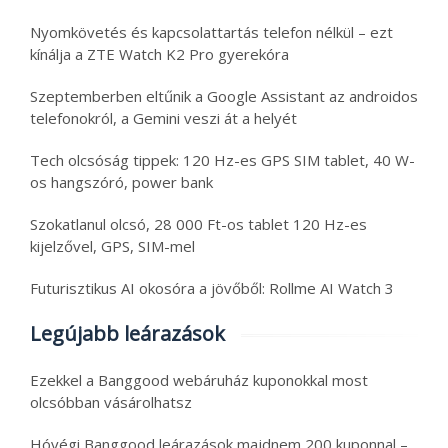
Nyomkövetés és kapcsolattartás telefon nélkül – ezt
kínálja a ZTE Watch K2 Pro gyerekóra
Szeptemberben eltűnik a Google Assistant az androidos
telefonokról, a Gemini veszi át a helyét
Tech olcsóság tippek: 120 Hz-es GPS SIM tablet, 40 W-
os hangszóró, power bank
Szokatlanul olcsó, 28 000 Ft-os tablet 120 Hz-es
kijelzővel, GPS, SIM-mel
Futurisztikus AI okosóra a jövőből: Rollme AI Watch 3
Legújabb leárazások
Ezekkel a Banggood webáruház kuponokkal most
olcsóbban vásárolhatsz
Hóvégi Banggood leárazások majdnem 200 kuponnal –