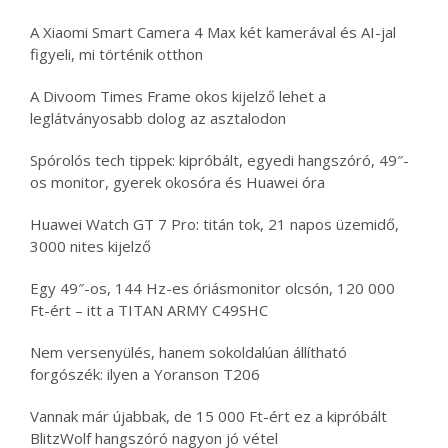
A Xiaomi Smart Camera 4 Max két kamerával és AI-jal
figyeli, mi történik otthon
A Divoom Times Frame okos kijelző lehet a
leglátványosabb dolog az asztalodon
Spórolós tech tippek: kipróbált, egyedi hangszóró, 49″-
os monitor, gyerek okosóra és Huawei óra
Huawei Watch GT 7 Pro: titán tok, 21 napos üzemidő,
3000 nites kijelző
Egy 49″-os, 144 Hz-es óriásmonitor olcsón, 120 000
Ft-ért – itt a TITAN ARMY C49SHC
Nem versenyülés, hanem sokoldalúan állítható
forgószék: ilyen a Yoranson T206
Vannak már újabbak, de 15 000 Ft-ért ez a kipróbált
BlitzWolf hangszóró nagyon jó vétel