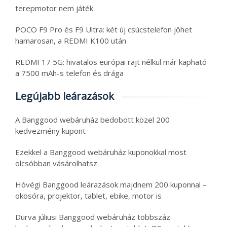
terepmotor nem játék
POCO F9 Pro és F9 Ultra: két új csúcstelefon jöhet
hamarosan, a REDMI K100 után
REDMI 17 5G: hivatalos európai rajt nélkül már kapható
a 7500 mAh-s telefon és drága
Legújabb leárazások
A Banggood webáruház bedobott közel 200
kedvezmény kupont
Ezekkel a Banggood webáruház kuponokkal most
olcsóbban vásárolhatsz
Hóvégi Banggood leárazások majdnem 200 kuponnal –
okosóra, projektor, tablet, ebike, motor is
Durva júliusi Banggood webáruház többszáz