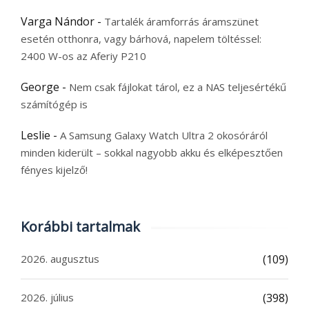
Varga Nándor
-
Tartalék áramforrás áramszünet
esetén otthonra, vagy bárhová, napelem töltéssel:
2400 W-os az Aferiy P210
George
-
Nem csak fájlokat tárol, ez a NAS teljesértékű
számítógép is
Leslie
-
A Samsung Galaxy Watch Ultra 2 okosóráról
minden kiderült – sokkal nagyobb akku és elképesztően
fényes kijelző!
Korábbi tartalmak
2026. augusztus
(109)
2026. július
(398)