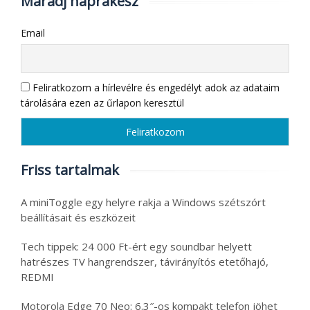
Maradj naprakész
Email
Feliratkozom a hírlevélre és engedélyt adok az adataim
tárolására ezen az űrlapon keresztül
Friss tartalmak
A miniToggle egy helyre rakja a Windows szétszórt
beállításait és eszközeit
Tech tippek: 24 000 Ft-ért egy soundbar helyett
hatrészes TV hangrendszer, távirányítós etetőhajó,
REDMI
Motorola Edge 70 Neo: 6.3″-os kompakt telefon jöhet