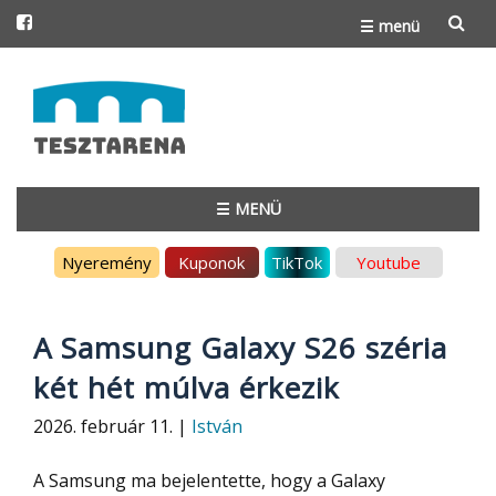
☰ menü
Skip
to
content
☰ MENÜ
Skip
Nyeremény
Kuponok
TikTok
Youtube
to
content
A Samsung Galaxy S26 széria
két hét múlva érkezik
2026. február 11. |
István
A Samsung ma bejelentette, hogy a Galaxy