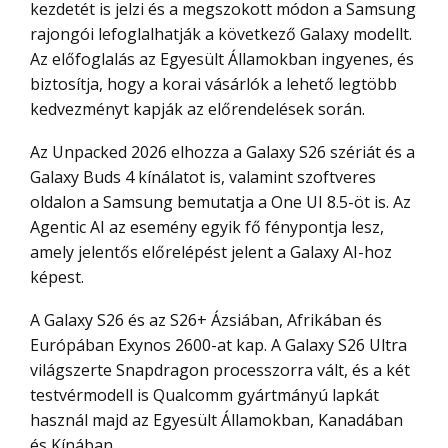
kezdetét is jelzi és a megszokott módon a Samsung
rajongói lefoglalhatják a következő Galaxy modellt.
Az előfoglalás az Egyesült Államokban ingyenes, és
biztosítja, hogy a korai vásárlók a lehető legtöbb
kedvezményt kapják az előrendelések során.
Az Unpacked 2026 elhozza a Galaxy S26 szériát és a
Galaxy Buds 4 kínálatot is, valamint szoftveres
oldalon a Samsung bemutatja a One UI 8.5-öt is. Az
Agentic AI az esemény egyik fő fénypontja lesz,
amely jelentős előrelépést jelent a Galaxy AI-hoz
képest.
A Galaxy S26 és az S26+ Ázsiában, Afrikában és
Európában Exynos 2600-at kap. A Galaxy S26 Ultra
világszerte Snapdragon processzorra vált, és a két
testvérmodell is Qualcomm gyártmányú lapkát
használ majd az Egyesült Államokban, Kanadában
és Kínában.