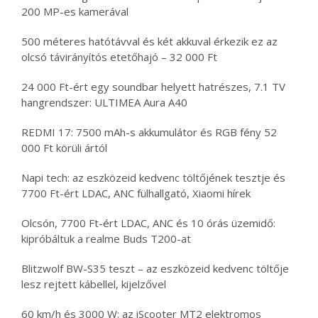
200 MP-es kamerával
500 méteres hatótávval és két akkuval érkezik ez az
olcsó távirányítós etetőhajó – 32 000 Ft
24 000 Ft-ért egy soundbar helyett hatrészes, 7.1 TV
hangrendszer: ULTIMEA Aura A40
REDMI 17: 7500 mAh-s akkumulátor és RGB fény 52
000 Ft körüli ártól
Napi tech: az eszközeid kedvenc töltőjének tesztje és
7700 Ft-ért LDAC, ANC fülhallgató, Xiaomi hírek
Olcsón, 7700 Ft-ért LDAC, ANC és 10 órás üzemidő:
kipróbáltuk a realme Buds T200-at
Blitzwolf BW-S35 teszt – az eszközeid kedvenc töltője
lesz rejtett kábellel, kijelzővel
60 km/h és 3000 W: az iScooter MT2 elektromos