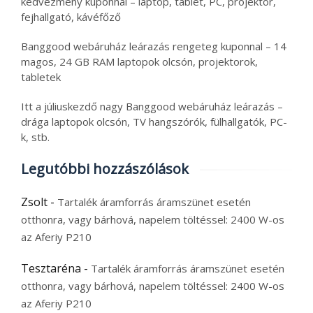
kedvezmény kuponnal – laptop, tablet, PC, projektor,
fejhallgató, kávéfőző
Banggood webáruház leárazás rengeteg kuponnal – 14
magos, 24 GB RAM laptopok olcsón, projektorok,
tabletek
Itt a júliuskezdő nagy Banggood webáruház leárazás –
drága laptopok olcsón, TV hangszórók, fülhallgatók, PC-
k, stb.
Legutóbbi hozzászólások
Zsolt
-
Tartalék áramforrás áramszünet esetén
otthonra, vagy bárhová, napelem töltéssel: 2400 W-os
az Aferiy P210
Tesztaréna
-
Tartalék áramforrás áramszünet esetén
otthonra, vagy bárhová, napelem töltéssel: 2400 W-os
az Aferiy P210