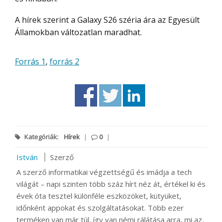
A hírek szerint a Galaxy S26 széria ára az Egyesült
Államokban változatlan maradhat.
Forrás 1
,
forrás 2
Kategóriák:
Hírek
|
0
|
István
Szerző
A szerző informatikai végzettségű és imádja a tech
világát – napi szinten több száz hírt néz át, értékel ki és
évek óta tesztel különféle eszközöket, kütyüket,
időnként appokat és szolgáltatásokat. Több ezer
terméken van már túl, így van némi rálátása arra, mi az,