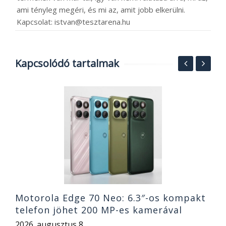
ami tényleg megéri, és mi az, amit jobb elkerülni.
Kapcsolat: istvan@tesztarena.hu
Kapcsolódó tartalmak
a,
R
R
2
Motorola Edge 70 Neo: 6.3″-os kompakt
telefon jöhet 200 MP-es kamerával
2026. augusztus 8.