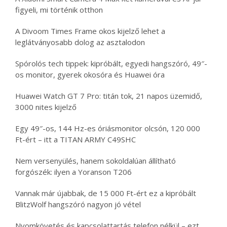
figyeli, mi történik otthon
A Divoom Times Frame okos kijelző lehet a
leglátványosabb dolog az asztalodon
Spórolós tech tippek: kipróbált, egyedi hangszóró, 49″-
os monitor, gyerek okosóra és Huawei óra
Huawei Watch GT 7 Pro: titán tok, 21 napos üzemidő,
3000 nites kijelző
Egy 49″-os, 144 Hz-es óriásmonitor olcsón, 120 000
Ft-ért – itt a TITAN ARMY C49SHC
Nem versenyülés, hanem sokoldalúan állítható
forgószék: ilyen a Yoranson T206
Vannak már újabbak, de 15 000 Ft-ért ez a kipróbált
BlitzWolf hangszóró nagyon jó vétel
Nyomkövetés és kapcsolattartás telefon nélkül – ezt