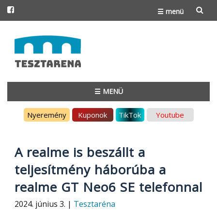
☰ menü
Skip
to
content
☰ MENÜ
Skip
Nyeremény
Kuponok
TikTok
Youtube
to
content
A realme is beszállt a
teljesítmény háborúba a
realme GT Neo6 SE telefonnal
2024. június 3. |
Tesztaréna