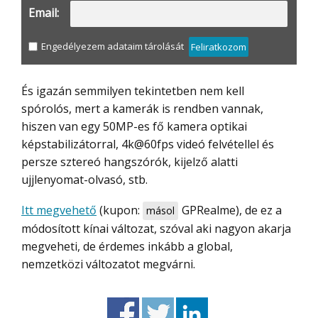
Email:
Engedélyezem adataim tárolását
Feliratkozom
És igazán semmilyen tekintetben nem kell
spórolós, mert a kamerák is rendben vannak,
hiszen van egy 50MP-es fő kamera optikai
képstabilizátorral, 4k@60fps videó felvétellel és
persze sztereó hangszórók, kijelző alatti
ujjlenyomat-olvasó, stb.
Itt megvehető
(kupon:
GPRealme
), de ez a
másol
módosított kínai változat, szóval aki nagyon akarja
megveheti, de érdemes inkább a global,
nemzetközi változatot megvárni.