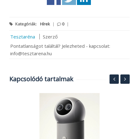
Kategóriák:
Hírek
|
0
|
Tesztaréna
Szerző
Pontatlanságot találtál? Jelezheted - kapcsolat:
info@tesztarena.hu
Kapcsolódó tartalmak
H
00
n
2