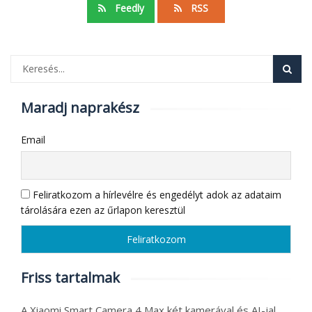
Feedly
RSS
Maradj naprakész
Email
Feliratkozom a hírlevélre és engedélyt adok az adataim
tárolására ezen az űrlapon keresztül
Friss tartalmak
A Xiaomi Smart Camera 4 Max két kamerával és AI-jal