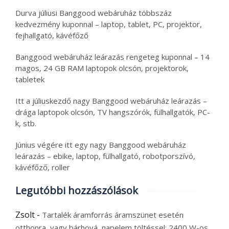
Durva júliusi Banggood webáruház többszáz
kedvezmény kuponnal – laptop, tablet, PC, projektor,
fejhallgató, kávéfőző
Banggood webáruház leárazás rengeteg kuponnal – 14
magos, 24 GB RAM laptopok olcsón, projektorok,
tabletek
Itt a júliuskezdő nagy Banggood webáruház leárazás –
drága laptopok olcsón, TV hangszórók, fülhallgatók, PC-
k, stb.
Június végére itt egy nagy Banggood webáruház
leárazás – ebike, laptop, fülhallgató, robotporszívó,
kávéfőző, roller
Legutóbbi hozzászólások
Zsolt
-
Tartalék áramforrás áramszünet esetén
otthonra, vagy bárhová, napelem töltéssel: 2400 W-os