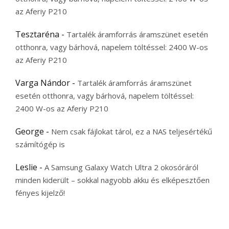
az Aferiy P210
Tesztaréna
-
Tartalék áramforrás áramszünet esetén
otthonra, vagy bárhová, napelem töltéssel: 2400 W-os
az Aferiy P210
Varga Nándor
-
Tartalék áramforrás áramszünet
esetén otthonra, vagy bárhová, napelem töltéssel:
2400 W-os az Aferiy P210
George
-
Nem csak fájlokat tárol, ez a NAS teljesértékű
számítógép is
Leslie
-
A Samsung Galaxy Watch Ultra 2 okosóráról
minden kiderült – sokkal nagyobb akku és elképesztően
fényes kijelző!