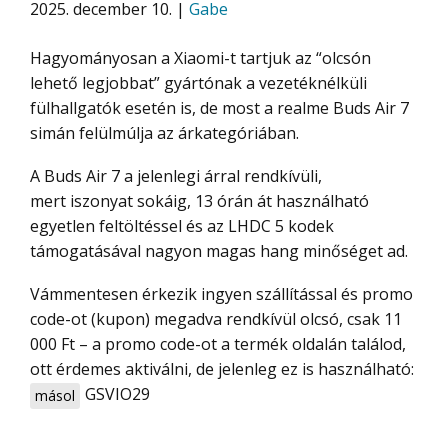
2025. december 10. |
Gabe
Hagyományosan a Xiaomi-t tartjuk az “olcsón
lehető legjobbat” gyártónak a vezetéknélküli
fülhallgatók esetén is, de most a realme Buds Air 7
simán felülmúlja az árkategóriában.
A Buds Air 7 a jelenlegi árral rendkívüli,
mert iszonyat sokáig, 13 órán át használható
egyetlen feltöltéssel és az LHDC 5 kodek
támogatásával nagyon magas hang minőséget ad.
Vámmentesen érkezik ingyen szállítással és promo
code-ot (kupon) megadva rendkívül olcsó, csak 11
000 Ft – a promo code-ot a termék oldalán találod,
ott érdemes aktiválni, de jelenleg ez is használható:
GSVIO29
másol