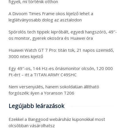
figyeli, mi történik otthon
A Divoom Times Frame okos kijelző lehet a
leglátványosabb dolog az asztalodon
Spórolós tech tippek: kipróbált, egyedi hangszóró, 49″-
os monitor, gyerek okosóra és Huawei óra
Huawei Watch GT 7 Pro: titán tok, 21 napos üzemidő,
3000 nites kijelző
Egy 49″-os, 144 Hz-es óriásmonitor olcsón, 120 000
Ft-ért – itt a TITAN ARMY C49SHC
Nem versenyülés, hanem sokoldalúan állítható
forgószék: ilyen a Yoranson T206
Legújabb leárazások
Ezekkel a Banggood webáruház kuponokkal most
olcsóbban vásárolhatsz