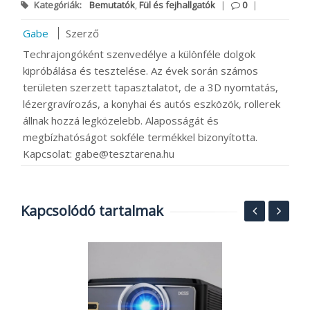
Kategóriák:
Bemutatók
,
Fül és fejhallgatók
|
0
|
Gabe
Szerző
Techrajongóként szenvedélye a különféle dolgok
kipróbálása és tesztelése. Az évek során számos
területen szerzett tapasztalatot, de a 3D nyomtatás,
lézergravírozás, a konyhai és autós eszközök, rollerek
állnak hozzá legközelebb. Alaposságát és
megbízhatóságot sokféle termékkel bizonyította.
Kapcsolat: gabe@tesztarena.hu
Kapcsolódó tartalmak
A
v
1