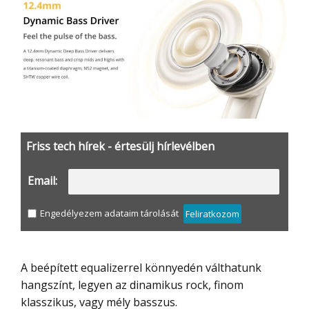
Friss tech hírek - értesülj hírlevélben
Email:
Engedélyezem adataim tárolását
Feliratkozom
A beépített equalizerrel könnyedén válthatunk
hangszínt, legyen az dinamikus rock, finom
klasszikus, vagy mély basszus.