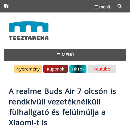
☰ menü
Skip
to
content
☰ MENÜ
Skip
Nyeremény
Kuponok
TikTok
Youtube
to
content
A realme Buds Air 7 olcsón is
rendkívüli vezetéknélküli
fülhallgató és felülmúlja a
Xiaomi-t is