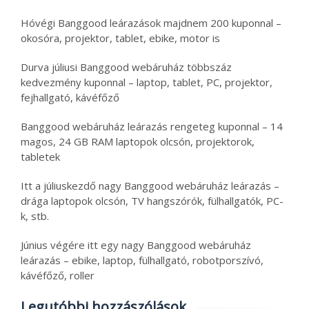
Hóvégi Banggood leárazások majdnem 200 kuponnal –
okosóra, projektor, tablet, ebike, motor is
Durva júliusi Banggood webáruház többszáz
kedvezmény kuponnal – laptop, tablet, PC, projektor,
fejhallgató, kávéfőző
Banggood webáruház leárazás rengeteg kuponnal – 14
magos, 24 GB RAM laptopok olcsón, projektorok,
tabletek
Itt a júliuskezdő nagy Banggood webáruház leárazás –
drága laptopok olcsón, TV hangszórók, fülhallgatók, PC-
k, stb.
Június végére itt egy nagy Banggood webáruház
leárazás – ebike, laptop, fülhallgató, robotporszívó,
kávéfőző, roller
Legutóbbi hozzászólások