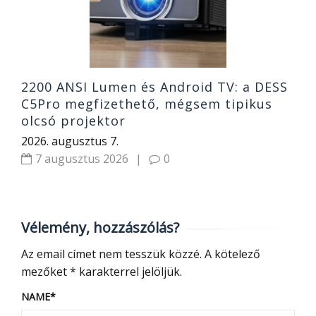
2
2200 ANSI Lumen és Android TV: a DESS
C5Pro megfizethető, mégsem tipikus
olcsó projektor
2026. augusztus 7.
7 augusztus 2026
|
0
Vélemény, hozzászólás?
Az email címet nem tesszük közzé.
A kötelező
mezőket
*
karakterrel jelöljük.
NAME
*