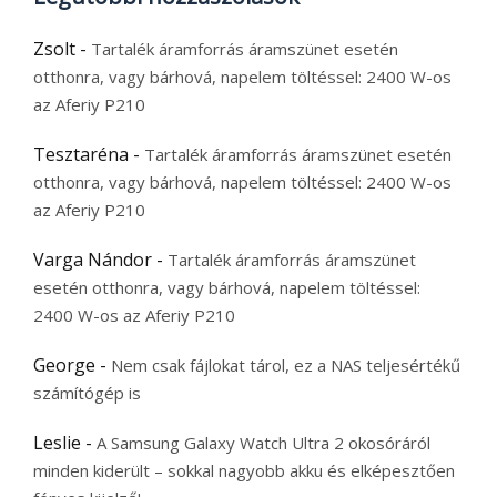
Zsolt
-
Tartalék áramforrás áramszünet esetén
otthonra, vagy bárhová, napelem töltéssel: 2400 W-os
az Aferiy P210
Tesztaréna
-
Tartalék áramforrás áramszünet esetén
otthonra, vagy bárhová, napelem töltéssel: 2400 W-os
az Aferiy P210
Varga Nándor
-
Tartalék áramforrás áramszünet
esetén otthonra, vagy bárhová, napelem töltéssel:
2400 W-os az Aferiy P210
George
-
Nem csak fájlokat tárol, ez a NAS teljesértékű
számítógép is
Leslie
-
A Samsung Galaxy Watch Ultra 2 okosóráról
minden kiderült – sokkal nagyobb akku és elképesztően