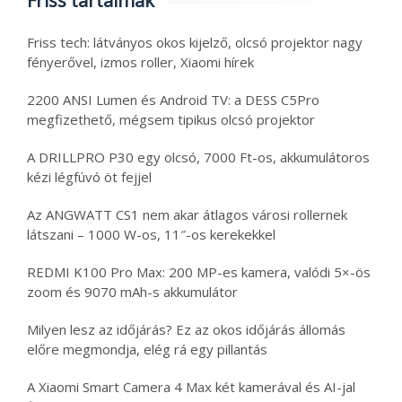
Friss tartalmak
Friss tech: látványos okos kijelző, olcsó projektor nagy
fényerővel, izmos roller, Xiaomi hírek
2200 ANSI Lumen és Android TV: a DESS C5Pro
megfizethető, mégsem tipikus olcsó projektor
A DRILLPRO P30 egy olcsó, 7000 Ft-os, akkumulátoros
kézi légfúvó öt fejjel
Az ANGWATT CS1 nem akar átlagos városi rollernek
látszani – 1000 W-os, 11″-os kerekekkel
REDMI K100 Pro Max: 200 MP-es kamera, valódi 5×-ös
zoom és 9070 mAh-s akkumulátor
Milyen lesz az időjárás? Ez az okos időjárás állomás
előre megmondja, elég rá egy pillantás
A Xiaomi Smart Camera 4 Max két kamerával és AI-jal