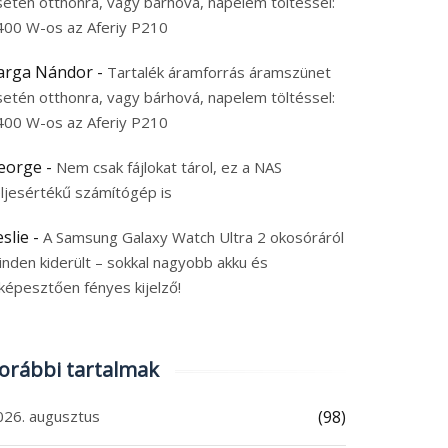
setén otthonra, vagy bárhová, napelem töltéssel:
400 W-os az Aferiy P210
arga Nándor
-
Tartalék áramforrás áramszünet
setén otthonra, vagy bárhová, napelem töltéssel:
400 W-os az Aferiy P210
eorge
-
Nem csak fájlokat tárol, ez a NAS
eljesértékű számítógép is
eslie
-
A Samsung Galaxy Watch Ultra 2 okosóráról
inden kiderült – sokkal nagyobb akku és
képesztően fényes kijelző!
orábbi tartalmak
026. augusztus
(98)