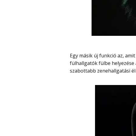
Egy másik új funkció az, amit a OnePlus Golden Sound profilnak nevez. Ez a
fülhallgatók fülbe helyezése
szabottabb zenehallgatási él