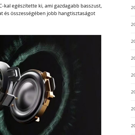
20
t és összességében jobb hangtisztaságot
20
2
20
2
2
2
2