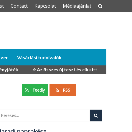
st
Contact
Kapcsolat
Médiaajánlat
dver
Vásárlási tudnivalók
ényjáték
⭐ Az összes új teszt és cikk itt
Feedly
RSS
aradj naprakész