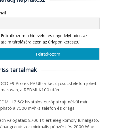
ail
Feliratkozom a hírlevélre és engedélyt adok az
ataim tárolására ezen az űrlapon keresztül
riss tartalmak
CO F9 Pro és F9 Ultra: két új csúcstelefon jöhet
amarosan, a REDMI K100 után
DMI 17 5G: hivatalos európai rajt nélkül már
apható a 7500 mAh-s telefon és drága
ch válogatás: 8700 Ft-ért elég komoly fülhallgató,
V hangrendszer minimális pénzért és 2000 W-os