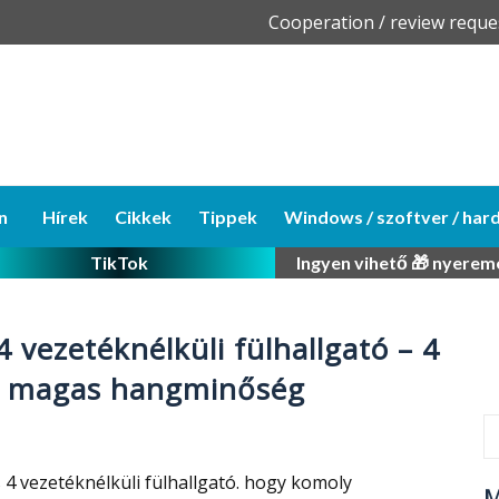
Skip
Cooperation / review reque
to
content
n
Hírek
Cikkek
Tippek
Windows / szoftver / har
TikTok
Ingyen vihető 🎁 nyerem
 vezetéknélküli fülhallgató – 4
a magas hangminőség
4 vezetéknélküli fülhallgató. hogy komoly
M