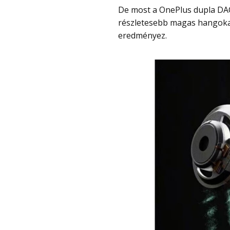
De most a OnePlus dupla DAC-kal egészítette ki, ami gazdagabb basszust,
részletesebb magas hangoka
eredményez.