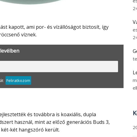
e
2
V
e
fröccsenő víznek.
2
rlevélben
G
t
L
m
át
Feliratkozom
el
K
zert használ, mint az előző generációs Buds 3,
2
 két-két hangszóró került.