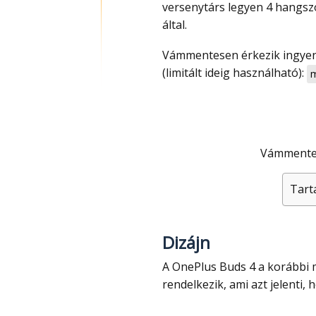
versenytárs legyen 4 hangs
által.
Vámmentesen érkezik ingyen szállítással és kuponnal most olcsóbb, 31 000 Ft
(limitált ideig használható):
m
Vámmente
Tart
Dizájn
A OnePlus Buds 4 a korábbi modellekhez hasonlóan száras kialakítással
rendelkezik, ami azt jelenti,