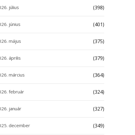
26. július
(398)
26. június
(401)
026. május
(375)
26. április
(379)
026. március
(364)
026. február
(324)
026. január
(327)
025. december
(349)