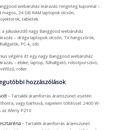
anggood webáruház leárazás rengeteg kuponnal –
4 magos, 24 GB RAM laptopok olcsón,
ojektorok, tabletek
tt a júliuskezdő nagy Banggood webáruház
eárazás – drága laptopok olcsón, TV hangszórók,
lhallgatók, PC-k, stb.
únius végére itt egy nagy Banggood webáruház
árazás – ebike, laptop, fülhallgató, robotporszívó,
véfőző, roller
egutóbbi hozzászólások
solt
-
Tartalék áramforrás áramszünet esetén
tthonra, vagy bárhová, napelem töltéssel: 2400 W-
s az Aferiy P210
esztaréna
-
Tartalék áramforrás áramszünet