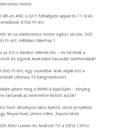
lektromos motor
0 dB-es ANC-s QCY fülhallgató appal és 11 órás
zemidővel, 8700 Ft-ért
000 W-os elektromos motor egész olcsón, 303
0 Ft-ért: HillMiles MilePop 1
n az EU-s életkor-ellenőrzés – mi történik a
otolt és egyedi Androidot használó telefonokkal?
9 000 Ft-ért, egy soundbar árán adják ezt a
ipróbált Ultimea TV hangrendszert
eklám jelent meg a BMW-k kijelzőjén – tényleg
re tartanak az internetre kötött autók?
iss tech: látványos okos kijelző, olcsó projektor
gy fényerővel, izmos roller, Xiaomi hírek
200 ANSI Lumen és Android TV: a DESS C5Pro