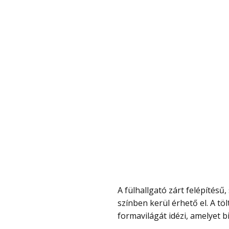
A fülhallgató zárt felépítésű, szilikon fülpárnákkal érkezik és zöld, valamint fekete
színben kerül érhető el. A tö
formavilágát idézi, amelyet b