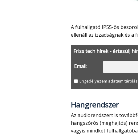
A fülhallgató IP55-ös besorolást kapott, ami por- és vízállóságot biztosít, így
ellenáll az izzadságnak és a 
Friss tech hírek - értesülj hí
Email:
Engedélyezem adataim tárolás
Hangrendszer
Az audiorendszert is továbbfejlesztették és továbbra is koaxiális, dupla
hangszórós (meghajtós) rends
vagyis mindkét fülhallgatóba