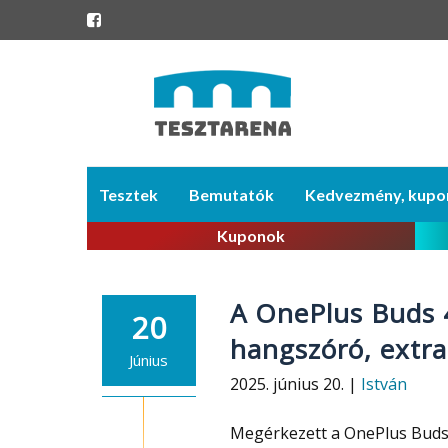
Skip
Tesztek
Bemutatók
Kedvezmény, kupo
to
content
Kuponok
A OnePlus Buds 4
20
hangszóró, extr
Június
2025. június 20. |
István
Megérkezett a OnePlus Buds 