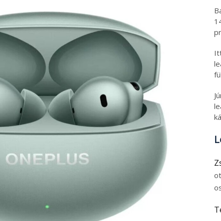
B
1
pr
I
l
fü
J
le
ká
L
Z
o
o
T