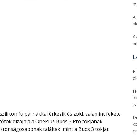
m
A
ak
A
l
L
E
o
H
ku
is
D
ltőtok dizájnja a OnePlus Buds 3 Pro tokjának
k
iztonságosabbnak találtak, mint a Buds 3 tokját.
pr