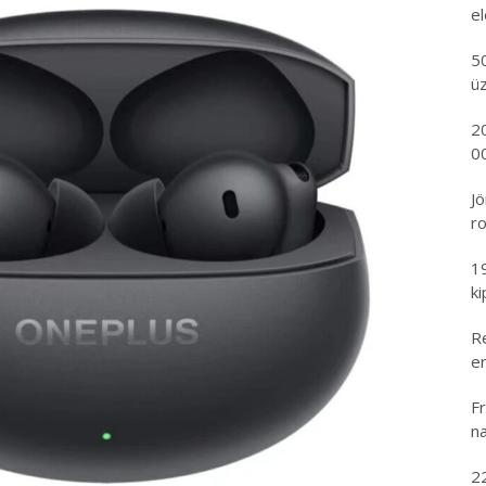
e
5
ü
2
00
Jö
ro
1
k
R
er
Fr
na
2