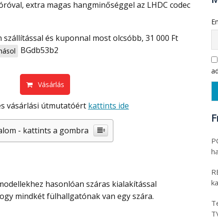
zóróval, extra magas hangminőséggel az LHDC codec
Em
BGdb53b2
ásol
ad
Vásárlás
s vásárlási útmutatóért
kattints ide
F
alom - kattints a gombra
PO
h
RE
k
 hogy mindkét fülhallgatónak van egy szára.
Te
T