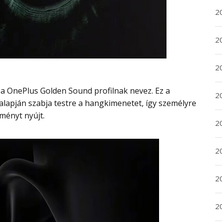
2
2
2
2
 alapján szabja testre a hangkimenetet, így személyre
ményt nyújt.
20
20
2
20