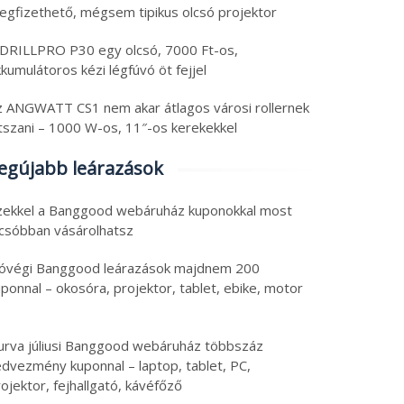
egfizethető, mégsem tipikus olcsó projektor
 DRILLPRO P30 egy olcsó, 7000 Ft-os,
kumulátoros kézi légfúvó öt fejjel
z ANGWATT CS1 nem akar átlagos városi rollernek
átszani – 1000 W-os, 11″-os kerekekkel
egújabb leárazások
zekkel a Banggood webáruház kuponokkal most
lcsóbban vásárolhatsz
óvégi Banggood leárazások majdnem 200
ponnal – okosóra, projektor, tablet, ebike, motor
urva júliusi Banggood webáruház többszáz
edvezmény kuponnal – laptop, tablet, PC,
ojektor, fejhallgató, kávéfőző