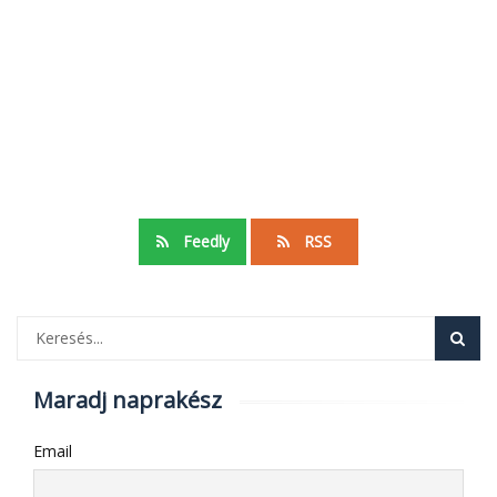
Feedly
RSS
Maradj naprakész
Email