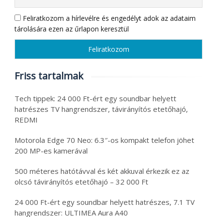
Feliratkozom a hírlevélre és engedélyt adok az adataim
tárolására ezen az űrlapon keresztül
Friss tartalmak
Tech tippek: 24 000 Ft-ért egy soundbar helyett
hatrészes TV hangrendszer, távirányítós etetőhajó,
REDMI
Motorola Edge 70 Neo: 6.3″-os kompakt telefon jöhet
200 MP-es kamerával
500 méteres hatótávval és két akkuval érkezik ez az
olcsó távirányítós etetőhajó – 32 000 Ft
24 000 Ft-ért egy soundbar helyett hatrészes, 7.1 TV
hangrendszer: ULTIMEA Aura A40