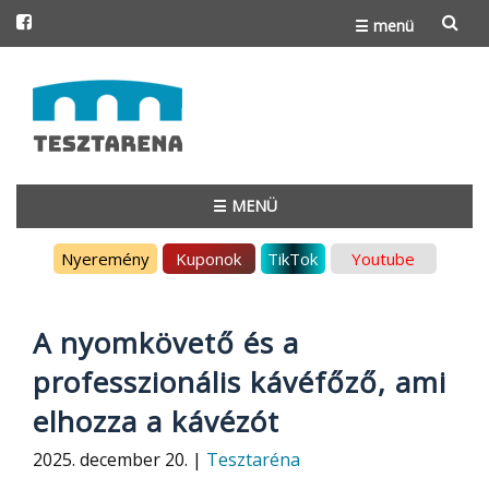
☰ menü
Skip
to
content
☰ MENÜ
Skip
Nyeremény
Kuponok
TikTok
Youtube
to
content
A nyomkövető és a
professzionális kávéfőző, ami
elhozza a kávézót
2025. december 20. |
Tesztaréna