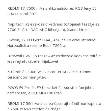
REDMI 17: 7500 mAh-s akkumulátor és RGB fény 52
000 Ft körüli ártól
Napi tech: az eszközeid kedvenc töltőjének tesztje és
7700 Ft-ért LDAC, ANC fülhallgató, Xiaomi hírek
Olcsón, 7700 Ft-ért LDAC, ANC és 10 órás üzemidő:
kipróbáltuk a realme Buds T200-at
Blitzwolf BW-S35 teszt – az eszközeid kedvenc töltője
lesz rejtett kábellel, kijelzővel
60 km/h és 3000 W: az iScooter MT2 elektromos
terepmotor nem játék
POCO F9 Pro és F9 Ultra: két új csúcstelefon jöhet
hamarosan, a REDMI K100 után
REDMI 17 5G: hivatalos európai rajt nélkül már kapható
a 7500 mAh-s telefon és drága