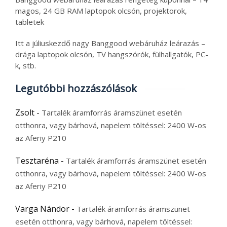
magos, 24 GB RAM laptopok olcsón, projektorok,
tabletek
Itt a júliuskezdő nagy Banggood webáruház leárazás –
drága laptopok olcsón, TV hangszórók, fülhallgatók, PC-
k, stb.
Legutóbbi hozzászólások
Zsolt
-
Tartalék áramforrás áramszünet esetén
otthonra, vagy bárhová, napelem töltéssel: 2400 W-os
az Aferiy P210
Tesztaréna
-
Tartalék áramforrás áramszünet esetén
otthonra, vagy bárhová, napelem töltéssel: 2400 W-os
az Aferiy P210
Varga Nándor
-
Tartalék áramforrás áramszünet
esetén otthonra, vagy bárhová, napelem töltéssel: