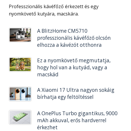
Professzionális kávéfőző érkezett és egy
nyomkövető kutyára, macskára.
A BlitzHome CM5710
professzionális kávéfőző olcsón
elhozza a kávézót otthonra
Ez a nyomkövető megmutatja,
hogy hol van a kutyád, vagy a
macskád
A Xiaomi 17 Ultra nagyon sokáig
bírhatja egy feltöltéssel
A OnePlus Turbo gigantikus, 9000
mAh akkuval, erős hardverrel
érkezhet