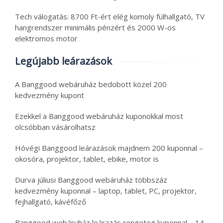
Tech válogatás: 8700 Ft-ért elég komoly fülhallgató, TV
hangrendszer minimális pénzért és 2000 W-os
elektromos motor
Legújabb leárazások
A Banggood webáruház bedobott közel 200
kedvezmény kupont
Ezekkel a Banggood webáruház kuponokkal most
olcsóbban vásárolhatsz
Hóvégi Banggood leárazások majdnem 200 kuponnal –
okosóra, projektor, tablet, ebike, motor is
Durva júliusi Banggood webáruház többszáz
kedvezmény kuponnal – laptop, tablet, PC, projektor,
fejhallgató, kávéfőző
Banggood webáruház leárazás rengeteg kuponnal – 14