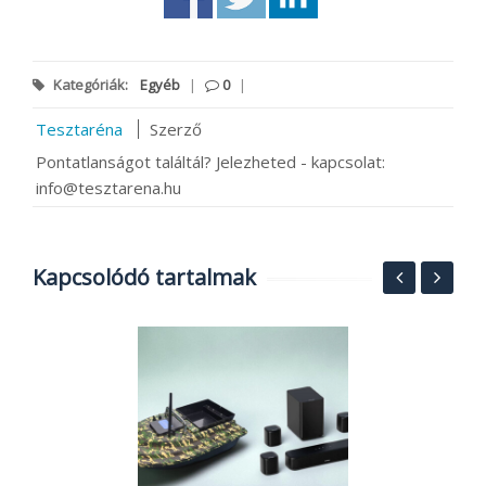
Kategóriák:
Egyéb
|
0
|
Tesztaréna
Szerző
Pontatlanságot találtál? Jelezheted - kapcsolat:
info@tesztarena.hu
Kapcsolódó tartalmak
i
N
t
A
2