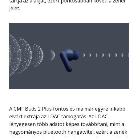
tartja az alakját, ezért pontosabban követi a zenei
jelet.
A CMF Buds 2 Plus fontos és ma már egyre inkább
elvárt extrája az LDAC támogatás. Az LDAC
lényegesen több adatot képes továbbítani, mint a
hagyományos bluetooth hangátvitel, ezért a zenék