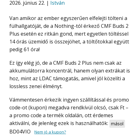
2026. június 22. |
István
Van amikor az ember egyszerűen elfelejti tölteni a
fülhallgatóját, de a Nothing-tól érkező CMF Buds 2
Plus esetén ez ritkán gond, mert egyetlen töltéssel
14 órás üzemidő is összejöhet, a töltőtokkal együtt
pedig 61 óra!
Ez így elég jó, de a CMF Buds 2 Plus nem csak az
akkumulátorra koncentrál, hanem olyan extrákat is
hoz, mint az LDAC támogatás, amivel jól közelíti a
lossless zenei élményt.
Vámmentesen érkezik ingyen szállítással és promo
code-ot (kupon) megadva rendkívül olcsó, csak Ft –
a promo code a termék oldalán, ott érdemes
aktiválni, de jelenleg ezek is használhatók:
másol
BD04VIO
Nem jó a kupon?