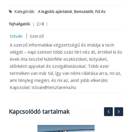
Kategóriák:
A legjobb ajánlatok
,
Bemutatók
,
Fül és
fejhallgatók
|
0
|
István
Szerző
A szerző informatikai végzettségű és imádja a tech
világát – napi szinten több száz hírt néz át, értékel ki és
évek óta tesztel különféle eszközöket, kütyüket,
időnként appokat és szolgáltatásokat. Több ezer
terméken van már túl, így van némi rálátása arra, mi az,
ami tényleg megéri, és mi az, amit jobb elkerülni.
Kapcsolat: istvan@tesztarena.hu
Kapcsolódó tartalmak