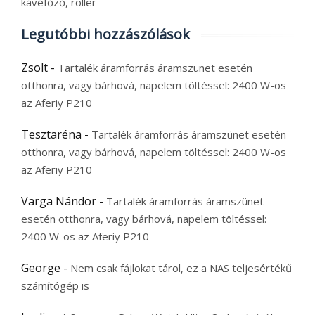
kávéfőző, roller
Legutóbbi hozzászólások
Zsolt
-
Tartalék áramforrás áramszünet esetén
otthonra, vagy bárhová, napelem töltéssel: 2400 W-os
az Aferiy P210
Tesztaréna
-
Tartalék áramforrás áramszünet esetén
otthonra, vagy bárhová, napelem töltéssel: 2400 W-os
az Aferiy P210
Varga Nándor
-
Tartalék áramforrás áramszünet
esetén otthonra, vagy bárhová, napelem töltéssel:
2400 W-os az Aferiy P210
George
-
Nem csak fájlokat tárol, ez a NAS teljesértékű
számítógép is