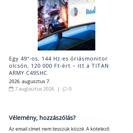
N
á
T
2
Egy 49″-os, 144 Hz-es óriásmonitor
olcsón, 120 000 Ft-ért – itt a TITAN
ARMY C49SHC
2026. augusztus 7.
7 augusztus 2026
|
0
Vélemény, hozzászólás?
Az email címet nem tesszük közzé.
A kötelező