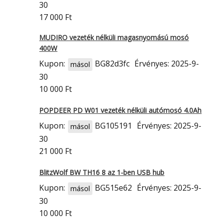
30
17 000 Ft
MUDIRO vezeték nélküli magasnyomású mosó
400W
Kupon:
BG82d3fc
Érvényes: 2025-9-
másol
30
10 000 Ft
POPDEER PD W01 vezeték nélküli autómosó 4.0Ah
Kupon:
BG105191
Érvényes: 2025-9-
másol
30
21 000 Ft
BlitzWolf BW TH16 8 az 1-ben USB hub
Kupon:
BG515e62
Érvényes: 2025-9-
másol
30
10 000 Ft