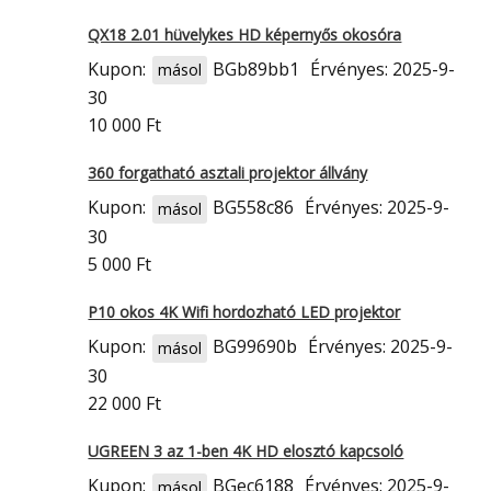
QX18 2.01 hüvelykes HD képernyős okosóra
Kupon:
BGb89bb1
Érvényes: 2025-9-
másol
30
10 000 Ft
360 forgatható asztali projektor állvány
Kupon:
BG558c86
Érvényes: 2025-9-
másol
30
5 000 Ft
P10 okos 4K Wifi hordozható LED projektor
Kupon:
BG99690b
Érvényes: 2025-9-
másol
30
22 000 Ft
UGREEN 3 az 1-ben 4K HD elosztó kapcsoló
Kupon:
BGec6188
Érvényes: 2025-9-
másol