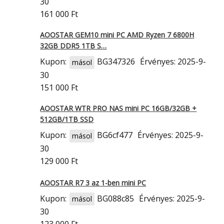
30
161 000 Ft
AOOSTAR GEM10 mini PC AMD Ryzen 7 6800H
32GB DDR5 1TB S…
Kupon:
BG347326
Érvényes: 2025-9-
másol
30
151 000 Ft
AOOSTAR WTR PRO NAS mini PC 16GB/32GB +
512GB/1TB SSD
Kupon:
BG6cf477
Érvényes: 2025-9-
másol
30
129 000 Ft
AOOSTAR R7 3 az 1-ben mini PC
Kupon:
BG088c85
Érvényes: 2025-9-
másol
30