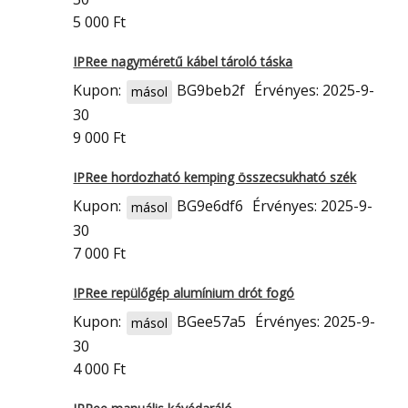
5 000 Ft
IPRee nagyméretű kábel tároló táska
Kupon:
BG9beb2f
Érvényes: 2025-9-
másol
30
9 000 Ft
IPRee hordozható kemping összecsukható szék
Kupon:
BG9e6df6
Érvényes: 2025-9-
másol
30
7 000 Ft
IPRee repülőgép alumínium drót fogó
Kupon:
BGee57a5
Érvényes: 2025-9-
másol
30
4 000 Ft