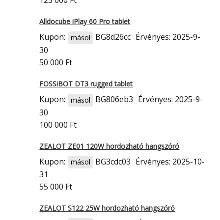
123 000 Ft
Alldocube iPlay 60 Pro tablet
Kupon:
BG8d26cc
Érvényes: 2025-9-
másol
30
50 000 Ft
FOSSiBOT DT3 rugged tablet
Kupon:
BG806eb3
Érvényes: 2025-9-
másol
30
100 000 Ft
ZEALOT ZE01 120W hordozható hangszóró
Kupon:
BG3cdc03
Érvényes: 2025-10-
másol
31
55 000 Ft
ZEALOT S122 25W hordozható hangszóró