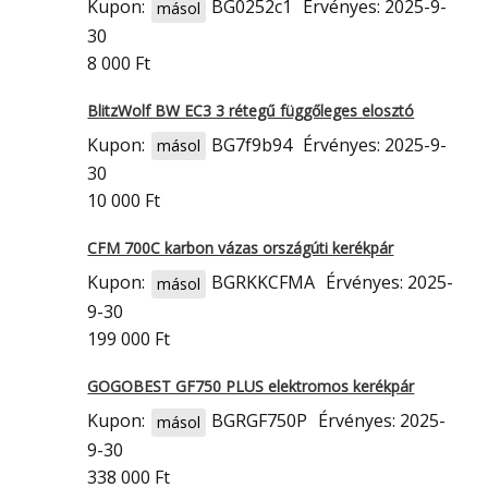
Kupon:
BG0252c1
Érvényes: 2025-9-
másol
30
8 000 Ft
BlitzWolf BW EC3 3 rétegű függőleges elosztó
Kupon:
BG7f9b94
Érvényes: 2025-9-
másol
30
10 000 Ft
CFM 700C karbon vázas országúti kerékpár
Kupon:
BGRKKCFMA
Érvényes: 2025-
másol
9-30
199 000 Ft
GOGOBEST GF750 PLUS elektromos kerékpár
Kupon:
BGRGF750P
Érvényes: 2025-
másol
9-30
338 000 Ft