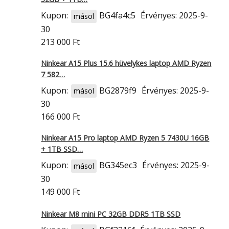
Kupon:
BG4fa4c5
Érvényes: 2025-9-
másol
30
213 000 Ft
Ninkear A15 Plus 15.6 hüvelykes laptop AMD Ryzen
7 582…
Kupon:
BG2879f9
Érvényes: 2025-9-
másol
30
166 000 Ft
Ninkear A15 Pro laptop AMD Ryzen 5 7430U 16GB
+ 1TB SSD…
Kupon:
BG345ec3
Érvényes: 2025-9-
másol
30
149 000 Ft
Ninkear M8 mini PC 32GB DDR5 1TB SSD