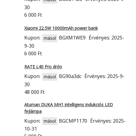
30
6 000 Ft
Xiaomi 22.5W 10000mAh power bank
Kupon:
BGXM1WE9
Érvényes: 2025-
másol
9-30
6 000 Ft
RATE L40 Pro drón
Kupon:
BG90a3dc
Érvényes: 2025-9-
másol
30
48 000 Ft
Atuman DUKA MH1 intelligens indukciós LED
fejlámpa
Kupon:
BGCMP1170
Érvényes: 2025-
másol
10-31