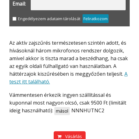
Email:
Engedélyezem adataim tárolását
Feliratkozom
Az aktív zajszűrés természetesen szintén adott, és
hívásoknál három mikrofonos rendszer dolgozik,
amivel akkor is tiszta marad a beszédhang, ha csak
az egyik oldali fülhallgató van használatban. A
háttérzajok kiszűrésében is meggyőzően teljesít.
A
teszt itt található.
Vámmentesen érkezik ingyen szállítással és
kuponnal most nagyon olcsó, csak 9500 Ft (limitált
ideig használható):
NNNHUTNC2
másol
Vásárlás