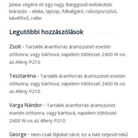
Június végére itt egy nagy Banggood webáruház
leárazás – ebike, laptop, fülhallgató, robotporszívó,
kávéfőző, roller
Legutóbbi hozzászólások
Zsolt
-
Tartalék áramforrás áramszünet esetén
otthonra, vagy bárhová, napelem töltéssel: 2400 W-os
az Aferiy P210
Tesztaréna
-
Tartalék áramforrás áramszünet esetén
otthonra, vagy bárhová, napelem töltéssel: 2400 W-os
az Aferiy P210
Varga Nándor
-
Tartalék áramforrás áramszünet
esetén otthonra, vagy bárhová, napelem töltéssel:
2400 W-os az Aferiy P210
George
-
Nem csak fájlokat tárol, ez a NAS teljesértékű