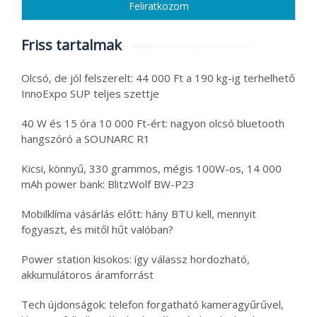
Friss tartalmak
Olcsó, de jól felszerelt: 44 000 Ft a 190 kg-ig terhelhető
InnoExpo SUP teljes szettje
40 W és 15 óra 10 000 Ft-ért: nagyon olcsó bluetooth
hangszóró a SOUNARC R1
Kicsi, könnyű, 330 grammos, mégis 100W-os, 14 000
mAh power bank: BlitzWolf BW-P23
Mobilklíma vásárlás előtt: hány BTU kell, mennyit
fogyaszt, és mitől hűt valóban?
Power station kisokos: így válassz hordozható,
akkumulátoros áramforrást
Tech újdonságok: telefon forgatható kameragyűrűvel,