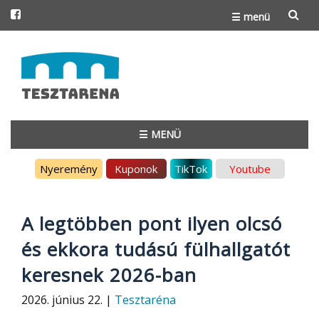
☰ menü
Skip
to
content
☰ MENÜ
Skip
Nyeremény
Kuponok
TikTok
Youtube
to
content
A legtöbben pont ilyen olcsó
és ekkora tudású fülhallgatót
keresnek 2026-ban
2026. június 22. |
Tesztaréna