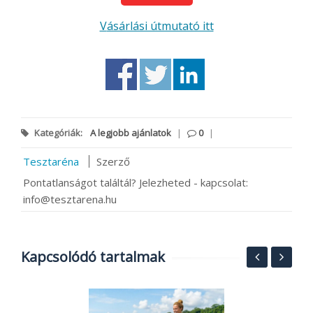
Vásárlási útmutató itt
Kategóriák:
A legjobb ajánlatok
|
0
|
Tesztaréna
Szerző
Pontatlanságot találtál? Jelezheted - kapcsolat:
info@tesztarena.hu
Kapcsolódó tartalmak
4
4