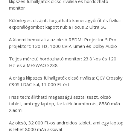
klipszes fülhallgatók olcsó riválisa és hordozható
monitor
Különleges dizájnt, forgatható kameragyűrűt és fizikai
exponálógombot kapott nubia Focus 2 Ultra 5G
A Xiaomi bemutatta az olcsó REDMI Projector 5 Pro
projektort: 120 Hz, 1000 CVIA lumen és Dolby Audio
Teljes méretű hordozható monitor: 23.8″-os és 120
Hz-es a MESWAO S238
A drága klipszes fülhallgatók olcsó riválisa: QCY Crossky
C30S LDAC-kal, 11 000 Ft-ért
Friss tech: állítható magasságú asztal teszt, olcsó
tablet, ami egy laptop, tartalék áramforrás, 8580 mAh
Xiaomi
Az olcsó, 32 000 Ft-os androidos tablet, ami egy laptop
is lehet 8000 mAh akkuval