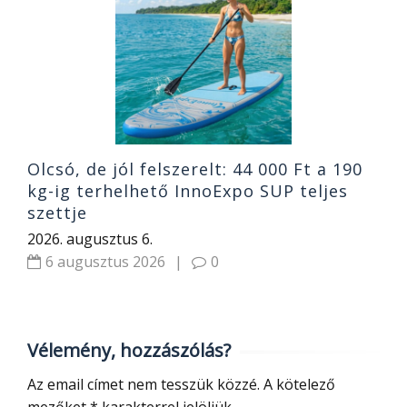
o
R
2
Olcsó, de jól felszerelt: 44 000 Ft a 190
kg-ig terhelhető InnoExpo SUP teljes
szettje
2026. augusztus 6.
6 augusztus 2026
|
0
Vélemény, hozzászólás?
Az email címet nem tesszük közzé.
A kötelező
mezőket
*
karakterrel jelöljük.