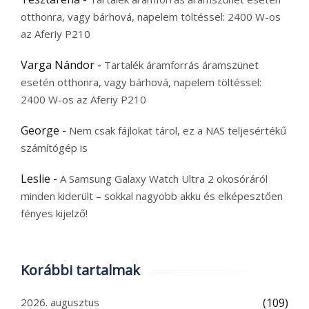
otthonra, vagy bárhová, napelem töltéssel: 2400 W-os
az Aferiy P210
Varga Nándor
-
Tartalék áramforrás áramszünet
esetén otthonra, vagy bárhová, napelem töltéssel:
2400 W-os az Aferiy P210
George
-
Nem csak fájlokat tárol, ez a NAS teljesértékű
számítógép is
Leslie
-
A Samsung Galaxy Watch Ultra 2 okosóráról
minden kiderült – sokkal nagyobb akku és elképesztően
fényes kijelző!
Korábbi tartalmak
2026. augusztus
(109)