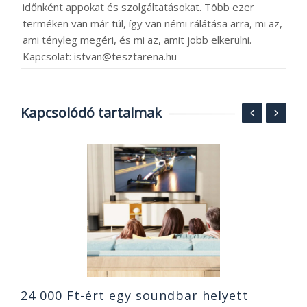
időnként appokat és szolgáltatásokat. Több ezer
terméken van már túl, így van némi rálátása arra, mi az,
ami tényleg megéri, és mi az, amit jobb elkerülni.
Kapcsolat: istvan@tesztarena.hu
Kapcsolódó tartalmak
O
ó
B
2
24 000 Ft-ért egy soundbar helyett