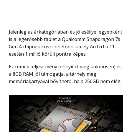
Jelenleg az árkategóriában és jó eséllyel egyébként
is a legerősebb tablet a Qualcomm Snapdragon 7s
Gen 4 chipnek köszönhetően, amely AnTuTu 11
esetén 1 millió körüli pontra képes.
Ez remek teljesítmény (ennyiért meg különösen) és
a 8GB RAM jól támogatja, a tárhely meg
memóriakártyával bővíthető, ha a 256GB nem elég.