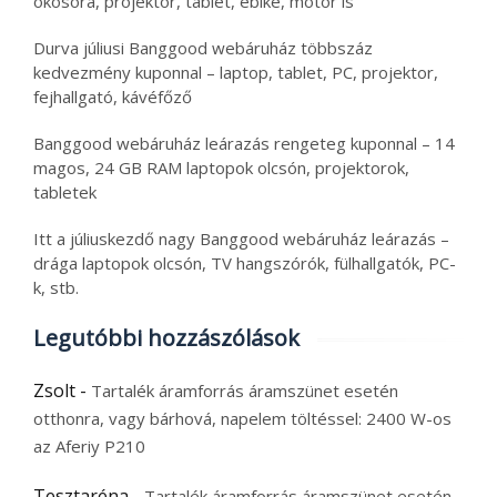
okosóra, projektor, tablet, ebike, motor is
Durva júliusi Banggood webáruház többszáz
kedvezmény kuponnal – laptop, tablet, PC, projektor,
fejhallgató, kávéfőző
Banggood webáruház leárazás rengeteg kuponnal – 14
magos, 24 GB RAM laptopok olcsón, projektorok,
tabletek
Itt a júliuskezdő nagy Banggood webáruház leárazás –
drága laptopok olcsón, TV hangszórók, fülhallgatók, PC-
k, stb.
Legutóbbi hozzászólások
Zsolt
-
Tartalék áramforrás áramszünet esetén
otthonra, vagy bárhová, napelem töltéssel: 2400 W-os
az Aferiy P210
Tesztaréna
-
Tartalék áramforrás áramszünet esetén