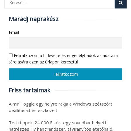
Maradj naprakész
Email
Feliratkozom a hírlevélre és engedélyt adok az adataim
tárolására ezen az űrlapon keresztül
Friss tartalmak
A miniToggle egy helyre rakja a Windows szétszórt
beállításait és eszközeit
Tech tippek: 24 000 Ft-ért egy soundbar helyett
hatrészes TV hangrendszer, távirányítós etetőhajó,