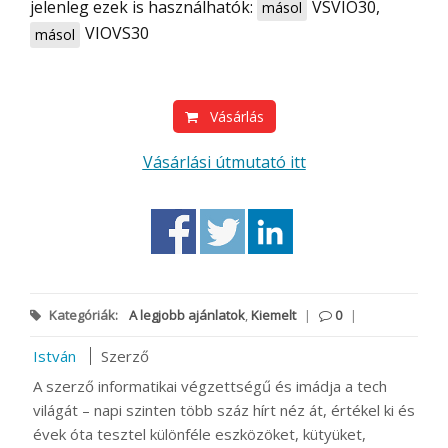
jelenleg ezek is használhatók:
VSVIO30
,
másol
VIOVS30
másol
Vásárlás
Vásárlási útmutató itt
Kategóriák:
A legjobb ajánlatok
,
Kiemelt
|
0
|
István
Szerző
A szerző informatikai végzettségű és imádja a tech
világát – napi szinten több száz hírt néz át, értékel ki és
évek óta tesztel különféle eszközöket, kütyüket,