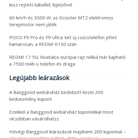
lesz rejtett kábellel, kijelzővel
60 km/h és 3000 W: az iScooter MT2 elektromos
terepmotor nem játék
POCO F9 Pro és F9 Ultra: két új csúcstelefon jöhet
hamarosan, a REDMI K100 után
REDMI 17 5G: hivatalos európai rajt nélkül már kapható
a 7500 mAh-s telefon és drága
Legújabb leárazások
A Banggood webáruház bedobott közel 200
kedvezmény kupont
Ezekkel a Banggood webáruház kuponokkal most
olcsóbban vásárolhatsz
Hóvégi Banggood leárazások majdnem 200 kuponnal –