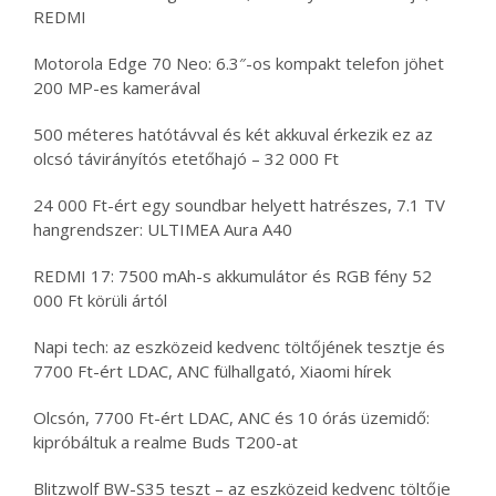
REDMI
Motorola Edge 70 Neo: 6.3″-os kompakt telefon jöhet
200 MP-es kamerával
500 méteres hatótávval és két akkuval érkezik ez az
olcsó távirányítós etetőhajó – 32 000 Ft
24 000 Ft-ért egy soundbar helyett hatrészes, 7.1 TV
hangrendszer: ULTIMEA Aura A40
REDMI 17: 7500 mAh-s akkumulátor és RGB fény 52
000 Ft körüli ártól
Napi tech: az eszközeid kedvenc töltőjének tesztje és
7700 Ft-ért LDAC, ANC fülhallgató, Xiaomi hírek
Olcsón, 7700 Ft-ért LDAC, ANC és 10 órás üzemidő:
kipróbáltuk a realme Buds T200-at
Blitzwolf BW-S35 teszt – az eszközeid kedvenc töltője