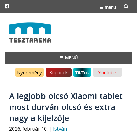
☰ menü
Skip
to
content
☰ MENÜ
Skip
Nyeremény
Kuponok
TikTok
Youtube
to
content
A legjobb olcsó Xiaomi tablet
most durván olcsó és extra
nagy a kijelzője
2026. február 10. |
István