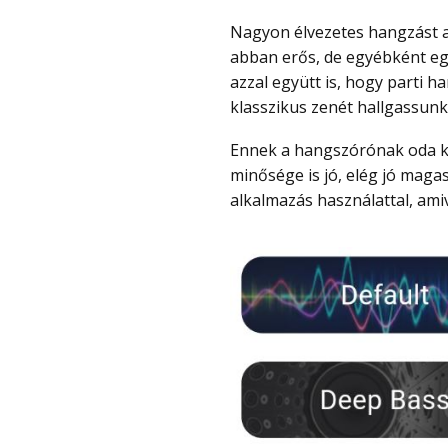
Nagyon élvezetes hangzást ad és különösen akkor, ha szereted a basszust, mert
abban erős, de egyébként eg
azzal együtt is, hogy parti h
klasszikus zenét hallgassunk 
Ennek a hangszórónak oda kell vernie, amit meg is tesz, de az általános hang
minősége is jó, elég jó maga
alkalmazás használattal, ami