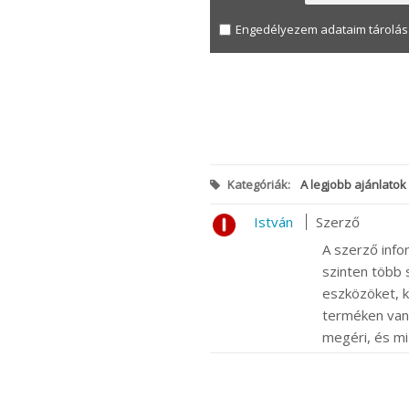
Engedélyezem adataim tárolás
Kategóriák:
A legjobb ajánlatok
István
Szerző
A szerző info
szinten több s
eszközöket, k
terméken van m
megéri, és mi