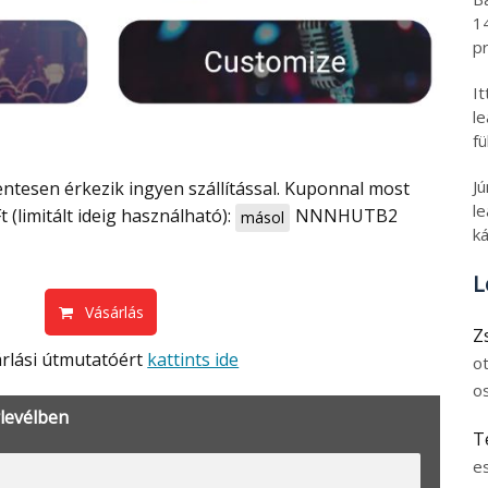
1
pr
I
l
fü
J
tesen érkezik ingyen szállítással. Kuponnal most
le
t (limitált ideig használható):
NNNHUTB2
másol
ká
L
Vásárlás
Z
árlási útmutatóért
kattints ide
o
o
rlevélben
T
e