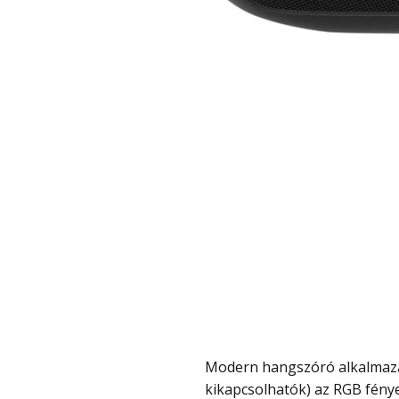
Modern hangszóró alkalmazás használattal, amivel beállíthatók (vagy
kikapcsolhatók) az RGB fények