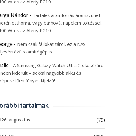
400 W-os az Aferiy P210
arga Nándor
-
Tartalék áramforrás áramszünet
setén otthonra, vagy bárhová, napelem töltéssel:
400 W-os az Aferiy P210
eorge
-
Nem csak fájlokat tárol, ez a NAS
eljesértékű számítógép is
eslie
-
A Samsung Galaxy Watch Ultra 2 okosóráról
inden kiderült – sokkal nagyobb akku és
képesztően fényes kijelző!
orábbi tartalmak
026. augusztus
(79)