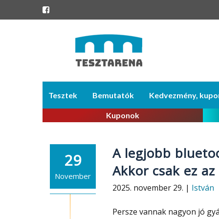
Skip
Tesztek
Bemutatók
Kedvezmény, kupo
to
content
Kuponok
A legjobb blueto
29
Akkor csak ez az
November
2025. november 29. |
István
Persze vannak nagyon jó gyá