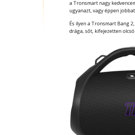
a Tronsmart nagy kedvencem,
ugyanazt, vagy éppen jobbat
És ilyen a Tronsmart Bang 2, amely tipikus dizájnnal és magas minőséggel sem
drága, sőt, kifejezetten olcsó