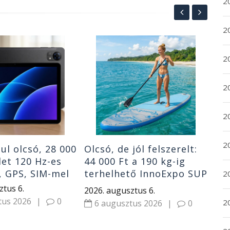
20
20
40 
2
ér
bl
SO
20
202
6
2
2
ul olcsó, 28 000
Olcsó, de jól felszerelt:
let 120 Hz-es
44 000 Ft a 190 kg-ig
l, GPS, SIM-mel
terhelhető InnoExpo SUP
2
teljes szettje
ztus 6.
2026. augusztus 6.
tus 2026
|
0
2
6 augusztus 2026
|
0