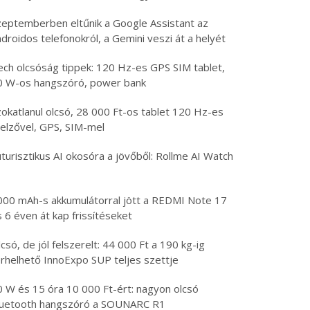
zeptemberben eltűnik a Google Assistant az
droidos telefonokról, a Gemini veszi át a helyét
ech olcsóság tippek: 120 Hz-es GPS SIM tablet,
0 W-os hangszóró, power bank
zokatlanul olcsó, 28 000 Ft-os tablet 120 Hz-es
jelzővel, GPS, SIM-mel
turisztikus AI okosóra a jövőből: Rollme AI Watch
000 mAh-s akkumulátorral jött a REDMI Note 17
 6 éven át kap frissítéseket
csó, de jól felszerelt: 44 000 Ft a 190 kg-ig
erhelhető InnoExpo SUP teljes szettje
0 W és 15 óra 10 000 Ft-ért: nagyon olcsó
luetooth hangszóró a SOUNARC R1