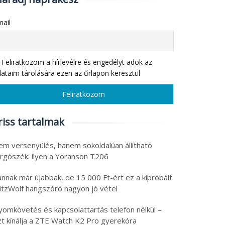
ail
Feliratkozom a hírlevélre és engedélyt adok az
ataim tárolására ezen az űrlapon keresztül
riss tartalmak
em versenyülés, hanem sokoldalúan állítható
orgószék: ilyen a Yoranson T206
nnak már újabbak, de 15 000 Ft-ért ez a kipróbált
litzWolf hangszóró nagyon jó vétel
yomkövetés és kapcsolattartás telefon nélkül –
zt kínálja a ZTE Watch K2 Pro gyerekóra