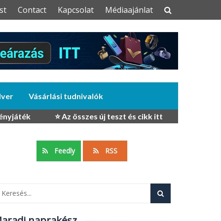
st
Contact
Kapcsolat
Médiaajánlat
dver
Vásárlási tudnivalók
ényjáték
⭐ Az összes új teszt és cikk itt
Feedly
RSS
aradj naprakész