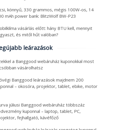
icsi, könnyű, 330 grammos, mégis 100W-os, 14
00 mAh power bank: BlitzWolf BW-P23
bilklíma vásárlás előtt: hány BTU kell, mennyit
gyaszt, és mitől hűt valóban?
egújabb leárazások
zekkel a Banggood webáruház kuponokkal most
lcsóbban vásárolhatsz
óvégi Banggood leárazások majdnem 200
ponnal – okosóra, projektor, tablet, ebike, motor
urva júliusi Banggood webáruház többszáz
edvezmény kuponnal – laptop, tablet, PC,
ojektor, fejhallgató, kávéfőző
anggood webáruház leárazás rengeteg kuponnal –