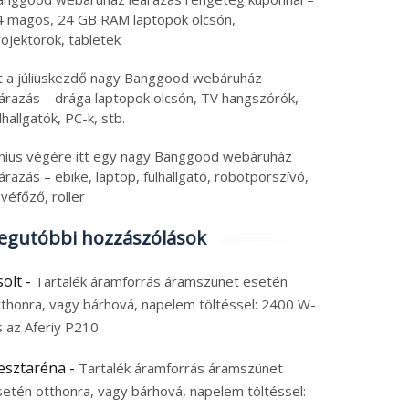
4 magos, 24 GB RAM laptopok olcsón,
ojektorok, tabletek
tt a júliuskezdő nagy Banggood webáruház
eárazás – drága laptopok olcsón, TV hangszórók,
lhallgatók, PC-k, stb.
únius végére itt egy nagy Banggood webáruház
árazás – ebike, laptop, fülhallgató, robotporszívó,
véfőző, roller
egutóbbi hozzászólások
solt
-
Tartalék áramforrás áramszünet esetén
tthonra, vagy bárhová, napelem töltéssel: 2400 W-
s az Aferiy P210
esztaréna
-
Tartalék áramforrás áramszünet
setén otthonra, vagy bárhová, napelem töltéssel: