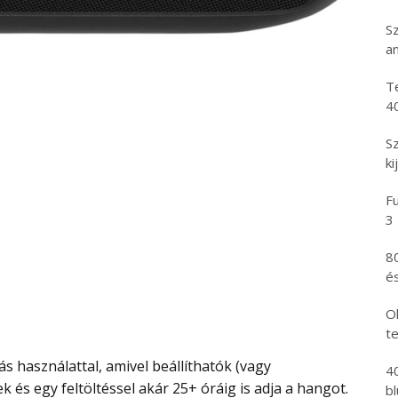
S
an
T
4
S
ki
Fu
3
8
és
Ol
t
4
 és egy feltöltéssel akár 25+ óráig is adja a hangot.
b