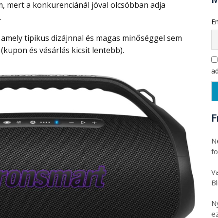
 mert a konkurenciánál jóval olcsóbban adja
.
Em
 (kupon és vásárlás kicsit lentebb).
ad
F
N
f
Va
B
N
e