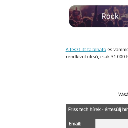
A teszt itt található
és vámmen
rendkívül olcsó, csak 31 000 F
Vás
Friss tech hírek - értesülj hí
Email: