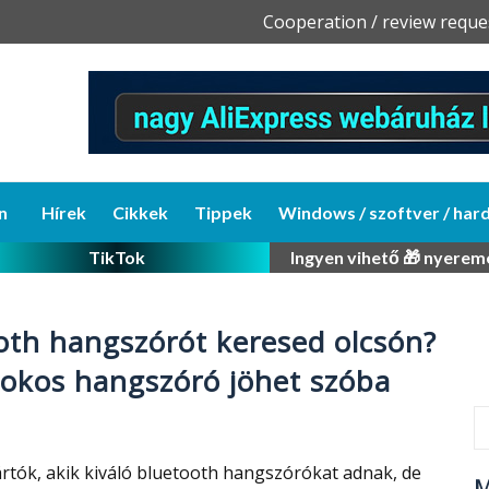
Skip
Cooperation / review reque
to
content
n
Hírek
Cikkek
Tippek
Windows / szoftver / har
TikTok
Ingyen vihető 🎁 nyerem
oth hangszórót keresed olcsón?
 okos hangszóró jöhet szóba
rtók, akik kiváló bluetooth hangszórókat adnak, de
M