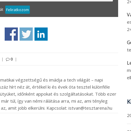
2
át
Feliratkozom
V
e
2
G
t
|
0
|
L
m
el
rmatikai végzettségű és imádja a tech világát – napi
záz hírt néz át, értékel ki és évek óta tesztel különféle
ütyüket, időnként appokat és szolgáltatásokat. Több ezer
K
ár túl, így van némi rálátása arra, mi az, ami tényleg
 az, amit jobb elkerülni. Kapcsolat: istvan@tesztarena.hu
2