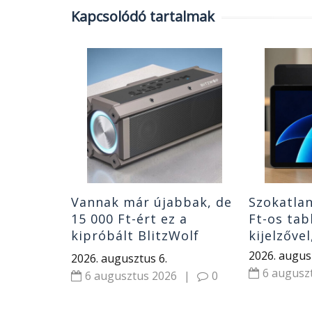
Kapcsolódó tartalmak
30
s 100W-
 power
 BW-P23
|
0
Vannak már újabbak, de
Szokatlan
15 000 Ft-ért ez a
Ft-os tab
kipróbált BlitzWolf
kijelzőve
hangszóró nagyon jó
2026. augus
2026. augusztus 6.
vétel
6 augusz
6 augusztus 2026
|
0