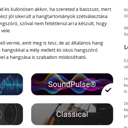
K
0
ész jól sikerült a hangtartományok szétválasztása
angszóró, szóval nem feltétlenül arra készült, hogy
Mo
vele.
fo
L
s hangokkal a mély mellett és okos hangszóró
vel a hangzása is szabadon módosítható.
E
o
H
ku
is
D
k
pr
B