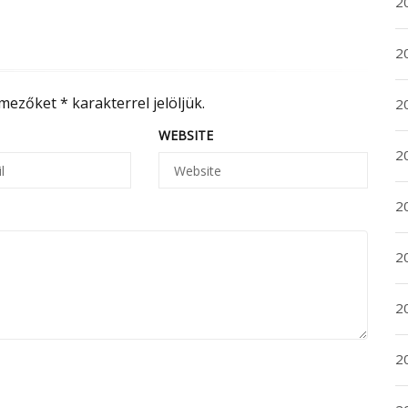
2
2
 mezőket
*
karakterrel jelöljük.
2
WEBSITE
2
20
20
2
20