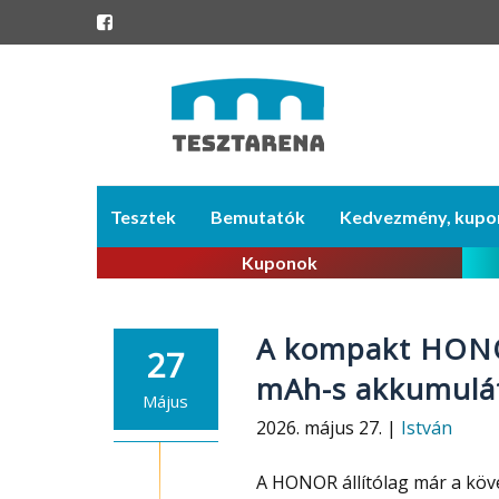
Skip
Tesztek
Bemutatók
Kedvezmény, kupo
to
content
Kuponok
A kompakt HONO
27
mAh-s akkumulát
Május
2026. május 27. |
István
A HONOR állítólag már a köve