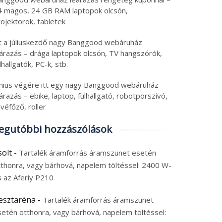
4 magos, 24 GB RAM laptopok olcsón,
ojektorok, tabletek
tt a júliuskezdő nagy Banggood webáruház
eárazás – drága laptopok olcsón, TV hangszórók,
lhallgatók, PC-k, stb.
únius végére itt egy nagy Banggood webáruház
árazás – ebike, laptop, fülhallgató, robotporszívó,
véfőző, roller
egutóbbi hozzászólások
solt
-
Tartalék áramforrás áramszünet esetén
tthonra, vagy bárhová, napelem töltéssel: 2400 W-
s az Aferiy P210
esztaréna
-
Tartalék áramforrás áramszünet
setén otthonra, vagy bárhová, napelem töltéssel: