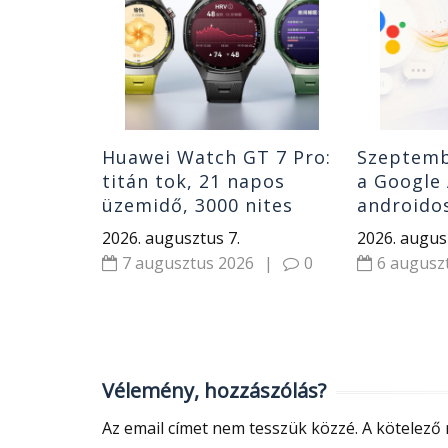
etve szól,
ülvilágot
|
0
Huawei Watch GT 7 Pro:
Szeptemb
titán tok, 21 napos
a Google 
üzemidő, 3000 nites
androidos
kijelző
a Gemini 
2026. augusztus 7.
2026. augus
helyét
7 augusztus 2026
|
0
6 augusz
Vélemény, hozzászólás?
Az email címet nem tesszük közzé.
A kötelező