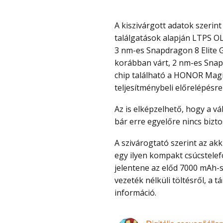
A kiszivárgott adatok szerint a HONOR Magic 9 egy 6.36″ kijelzőt kaphat, amely a
találgatások alapján LTPS OL
3 nm-es Snapdragon 8 Elite Ge
korábban várt, 2 nm-es Snap
chip található a HONOR Magi
teljesítménybeli előrelépésre
Az is elképzelhető, hogy a vállalat az újabb chipet a Pro változatoknak tartogatja,
bár erre egyelőre nincs bizt
A szivárogtató szerint az akkumulátor kapacitása akár 8000 mAh-ról indulhat, ami
egy ilyen kompakt csúcstelef
jelentene az előd 7000 mAh-s
vezeték nélküli töltésről, a
információ.