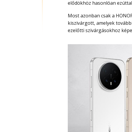
elődökhöz hasonlóan ezúttal 
Most azonban csak a HONOR Magic 9-ről van szó, mivel néhány specifikációja
kiszivárgott, amelyek további
ezelőtti szivárgásokhoz képe