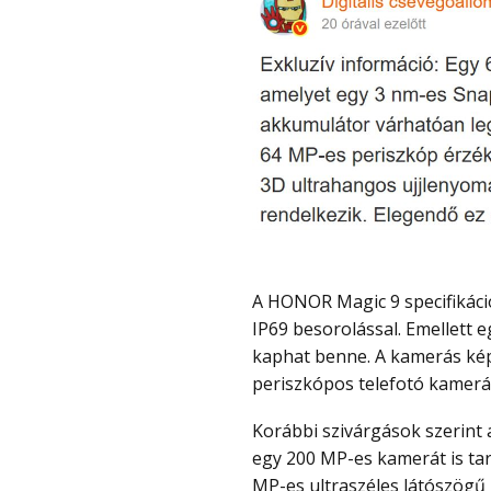
A HONOR Magic 9 specifikációi között teljes szintű vízállóság is szerepelhet IP68,
IP69 besorolással. Emellett 
kaphat benne. A kamerás kép
periszkópos telefotó kamerá
Korábbi szivárgások szerint a 64 MP-es egység mellett a hátlapi kamerarendszer
egy 200 MP-es kamerát is tar
MP-es ultraszéles látószögű 