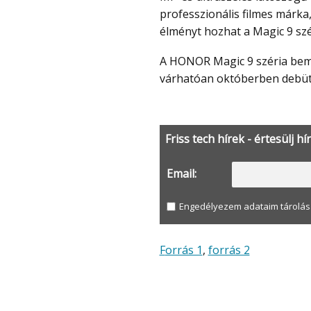
professzionális filmes márka
élményt hozhat a Magic 9 szé
A HONOR Magic 9 széria bemutatójáig még több hónap van hátra. A telefonok
várhatóan októberben debüt
Friss tech hírek - értesülj hí
Email:
Engedélyezem adataim tárolás
Forrás 1
,
forrás 2