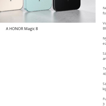
N
f
Va
B
A HONOR Magic 8
N
e
S
an
T
4
S
ki
Fu
3