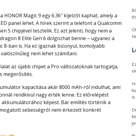
8
és
ED panel lehet. A hírek szerint a telefont a Qualcomm
Ol
n 5 chipjével tesztelik. Ez azt jelenti, hogy nem a
t
dragon 8 Elite Gen 6 dolgozhat benne – ugyanez a
c 8-ban is. Ha ez igaznak bizonyul, komolyabb
L
 valószínűleg nem lehet számítani.
E
o
os megerősítés.
H
ku
onnál rendkívül nagy érték lenne. Ez előrelépést
is
 akkumulátorához képest. Bár említés történik a
 támogatott sebességről nem érkezett konkrét
D
k
pr
B