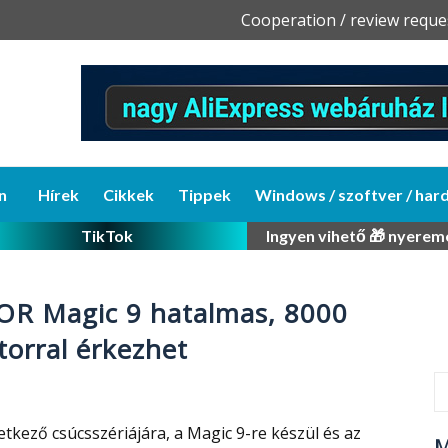
Skip
Cooperation / review reque
to
content
n
Hírek
Cikkek
Tippek
Windows / szoftver / har
TikTok
Ingyen vihető 🎁 nyerem
R Magic 9 hatalmas, 8000
orral érkezhet
tkező csúcsszériájára, a Magic 9-re készül és az
M