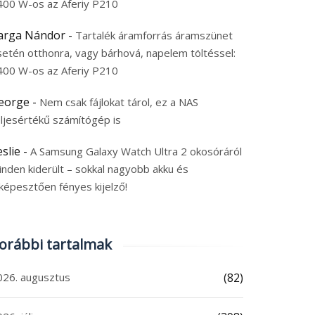
400 W-os az Aferiy P210
arga Nándor
-
Tartalék áramforrás áramszünet
setén otthonra, vagy bárhová, napelem töltéssel:
400 W-os az Aferiy P210
eorge
-
Nem csak fájlokat tárol, ez a NAS
eljesértékű számítógép is
eslie
-
A Samsung Galaxy Watch Ultra 2 okosóráról
inden kiderült – sokkal nagyobb akku és
képesztően fényes kijelző!
orábbi tartalmak
026. augusztus
(82)