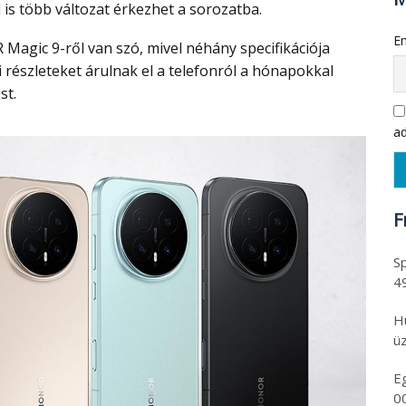
is több változat érkezhet a sorozatba.
Em
 részleteket árulnak el a telefonról a hónapokkal
st.
ad
F
Sp
4
H
üz
E
0