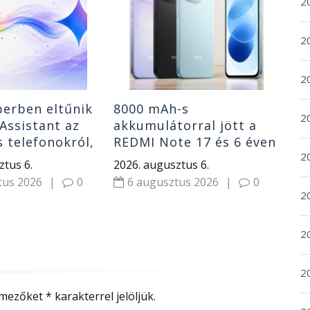
2
Pro
10
202
Do
2
5
2
erben eltűnik
8000 mAh-s
2
Assistant az
akkumulátorral jött a
 telefonokról,
REDMI Note 17 és 6 éven
20
veszi át a
át kap frissítéseket
ztus 6.
2026. augusztus 6.
tus 2026
|
0
6 augusztus 2026
|
0
20
2
20
 mezőket
*
karakterrel jelöljük.