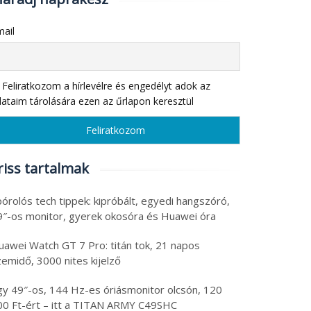
ail
Feliratkozom a hírlevélre és engedélyt adok az
ataim tárolására ezen az űrlapon keresztül
riss tartalmak
órolós tech tippek: kipróbált, egyedi hangszóró,
9″-os monitor, gyerek okosóra és Huawei óra
uawei Watch GT 7 Pro: titán tok, 21 napos
emidő, 3000 nites kijelző
gy 49″-os, 144 Hz-es óriásmonitor olcsón, 120
00 Ft-ért – itt a TITAN ARMY C49SHC