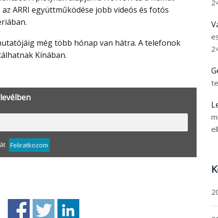
2
, az ARRI együttműködése jobb videós és fotós
riában.
V
e
2
álhatnak Kínában.
G
t
rlevélben
L
m
el
át
Feliratkozom
K
2