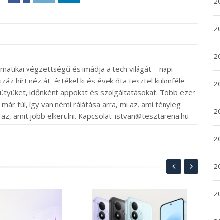
20
20
2
rmatikai végzettségű és imádja a tech világát – napi
záz hírt néz át, értékel ki és évek óta tesztel különféle
20
ütyüket, időnként appokat és szolgáltatásokat. Több ezer
ár túl, így van némi rálátása arra, mi az, ami tényleg
2
 az, amit jobb elkerülni. Kapcsolat: istvan@tesztarena.hu
2
2
2
A 
ol