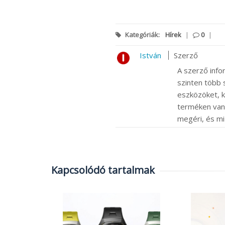
Kategóriák:
Hírek
|
0
|
István
Szerző
A szerző info
szinten több s
eszközöket, k
terméken van m
megéri, és mi
Kapcsolódó tartalmak
Nothing
lhallgató