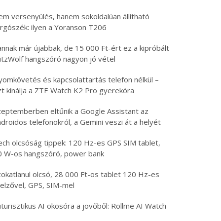
em versenyülés, hanem sokoldalúan állítható
orgószék: ilyen a Yoranson T206
nnak már újabbak, de 15 000 Ft-ért ez a kipróbált
litzWolf hangszóró nagyon jó vétel
yomkövetés és kapcsolattartás telefon nélkül –
zt kínálja a ZTE Watch K2 Pro gyerekóra
zeptemberben eltűnik a Google Assistant az
droidos telefonokról, a Gemini veszi át a helyét
ech olcsóság tippek: 120 Hz-es GPS SIM tablet,
0 W-os hangszóró, power bank
zokatlanul olcsó, 28 000 Ft-os tablet 120 Hz-es
jelzővel, GPS, SIM-mel
turisztikus AI okosóra a jövőből: Rollme AI Watch