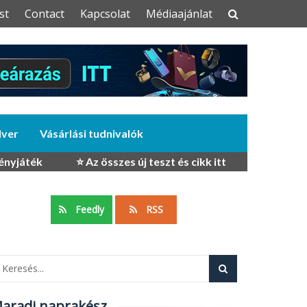
st
Contact
Kapcsolat
Médiaajánlat
dver
Vásárlási tudnivalók
ényjáték
⭐ Az összes új teszt és cikk itt
Feedly
RSS
aradj naprakész