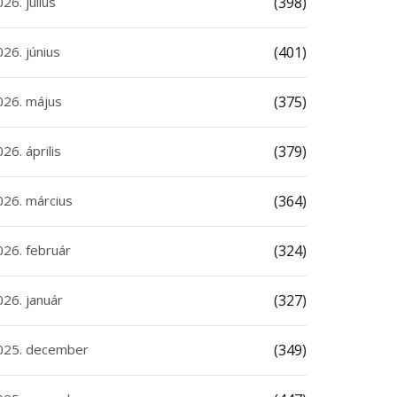
26. július
(398)
26. június
(401)
026. május
(375)
26. április
(379)
026. március
(364)
026. február
(324)
026. január
(327)
025. december
(349)
Xiaomi bemutatta az
Megérkezett a Nothing
csó REDMI Projector 5
CMF Clip Pro fülhallga