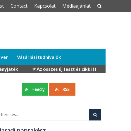
st
Contact
Kapcsolat
Médiaajánlat
dver
Vásárlási tudnivalók
ényjáték
⭐ Az összes új teszt és cikk itt
Feedly
RSS
aradj naprakész