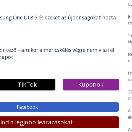
00
Jö
msung One UI 8.5 és ezeket az újdonságokat hozta
ro
1
k
zintező – amikor a méricskélés végre nem viszi el
R
 napot
er
Fr
na
TikTok
Kuponok
2
m
Facebook
A
ak
lálod a legjobb leárazásokat
A