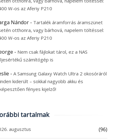
setén otthonra, vagy bárhová, napelem töltéssel:
400 W-os az Aferiy P210
arga Nándor
-
Tartalék áramforrás áramszünet
setén otthonra, vagy bárhová, napelem töltéssel:
400 W-os az Aferiy P210
eorge
-
Nem csak fájlokat tárol, ez a NAS
eljesértékű számítógép is
eslie
-
A Samsung Galaxy Watch Ultra 2 okosóráról
inden kiderült – sokkal nagyobb akku és
képesztően fényes kijelző!
orábbi tartalmak
026. augusztus
(96)