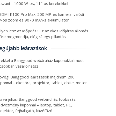
átszani – 1000 W-os, 11″-os kerekekkel
EDMI K100 Pro Max: 200 MP-es kamera, valódi
×-ös zoom és 9070 mAh-s akkumulátor
lyen lesz az időjárás? Ez az okos időjárás állomás
lőre megmondja, elég rá egy pillantás
egújabb leárazások
zekkel a Banggood webáruház kuponokkal most
lcsóbban vásárolhatsz
óvégi Banggood leárazások majdnem 200
ponnal – okosóra, projektor, tablet, ebike, motor
ch olcsóság tippek:
Tech újdonságok:
urva júliusi Banggood webáruház többszáz
0 Hz-es GPS SIM
telefon forgatható
edvezmény kuponnal – laptop, tablet, PC,
blet, 40 W-os
kameragyűrűvel,
ojektor, fejhallgató, kávéfőző