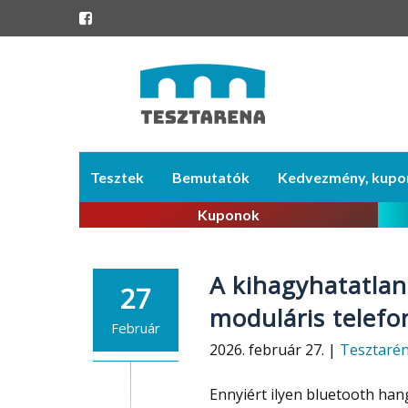
Skip
Tesztek
Bemutatók
Kedvezmény, kupo
to
content
Kuponok
A kihagyhatatlan
27
moduláris telefo
Február
2026. február 27. |
Tesztaré
Ennyiért ilyen bluetooth hang