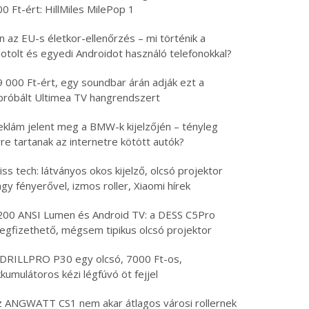
0 Ft-ért: HillMiles MilePop 1
n az EU-s életkor-ellenőrzés – mi történik a
otolt és egyedi Androidot használó telefonokkal?
9 000 Ft-ért, egy soundbar árán adják ezt a
ipróbált Ultimea TV hangrendszert
eklám jelent meg a BMW-k kijelzőjén – tényleg
re tartanak az internetre kötött autók?
iss tech: látványos okos kijelző, olcsó projektor
gy fényerővel, izmos roller, Xiaomi hírek
200 ANSI Lumen és Android TV: a DESS C5Pro
egfizethető, mégsem tipikus olcsó projektor
 DRILLPRO P30 egy olcsó, 7000 Ft-os,
kumulátoros kézi légfúvó öt fejjel
z ANGWATT CS1 nem akar átlagos városi rollernek