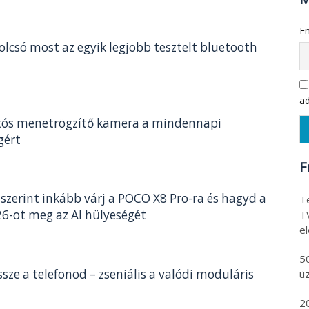
Em
olcsó most az egyik legjobb tesztelt bluetooth
ad
tós menetrögzítő kamera a mindennapi
gért
F
szerint inkább várj a POCO X8 Pro-ra és hagyd a
Te
26-ot meg az AI hülyeségét
T
e
5
sze a telefonod – zseniális a valódi moduláris
ü
2