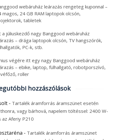
ngszóró, power bank
klipszes fülhallgatók
6. augusztus 6.
2026. augusztus 6.
anggood webáruház leárazás rengeteg kuponnal –
olcsó riválisa és
 augusztus 2026
|
0
6 augusztus 2026
|
0
4 magos, 24 GB RAM laptopok olcsón,
hordozható monitor
ojektorok, tabletek
tt a júliuskezdő nagy Banggood webáruház
eárazás – drága laptopok olcsón, TV hangszórók,
lhallgatók, PC-k, stb.
únius végére itt egy nagy Banggood webáruház
árazás – ebike, laptop, fülhallgató, robotporszívó,
véfőző, roller
egutóbbi hozzászólások
solt
-
Tartalék áramforrás áramszünet esetén
tthonra, vagy bárhová, napelem töltéssel: 2400 W-
s az Aferiy P210
esztaréna
-
Tartalék áramforrás áramszünet