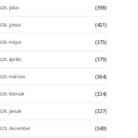
26. július
(398)
26. június
(401)
026. május
(375)
26. április
(379)
026. március
(364)
026. február
(324)
026. január
(327)
025. december
(349)