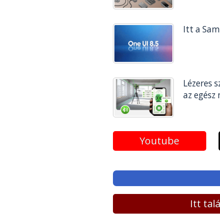
Itt a Sa
Lézeres s
az egész
Youtube
Itt ta