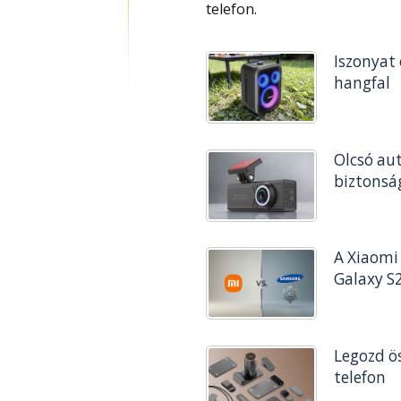
telefon.
Iszonyat 
hangfal
Olcsó au
biztonsá
A Xiaomi 
Galaxy S
Legozd ös
telefon