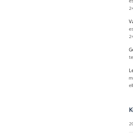
e
2
V
e
2
G
t
L
m
el
K
2