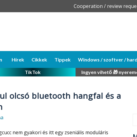
Skip
Cooperation / review reque
to
content
n
Hírek
Cikkek
Tippek
Windows / szoftver / har
TikTok
Ingyen vihető 🎁 nyerem
ul olcsó bluetooth hangfal és a
n
na
cucc nem gyakori és itt egy zseniális moduláris
M