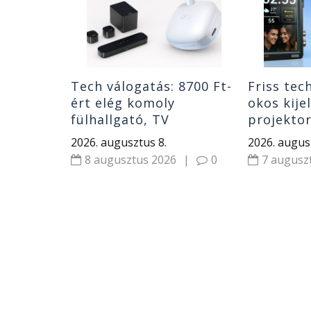
gatók
|
0
itor
Tech válogatás: 8700 Ft-
Friss tec
ért elég komoly
okos kije
fülhallgató, TV
projekto
hangrendszer minimális
fényerőve
2026. augusztus 8.
2026. augus
pénzért és 2000 W-os
Xiaomi hí
8 augusztus 2026
|
0
7 augusz
elektromos motor