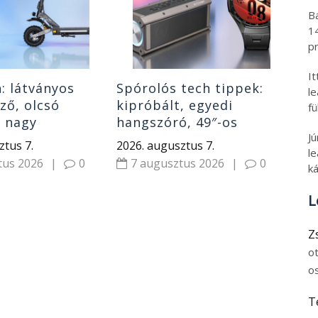
ha
202
B
6
1
pr
I
h: látványos
Spórolós tech tippek:
l
lző, olcsó
kipróbált, egyedi
fü
r nagy
hangszóró, 49″-os
J
l, izmos roller,
monitor, gyerek okosóra
ztus 7.
2026. augusztus 7.
le
rek
és Huawei óra
tus 2026
|
0
7 augusztus 2026
|
0
ká
L
Z
o
o
T