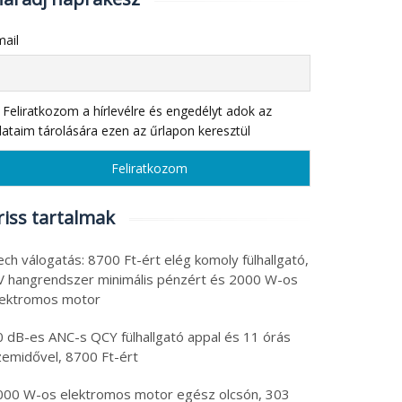
ail
Feliratkozom a hírlevélre és engedélyt adok az
ataim tárolására ezen az űrlapon keresztül
riss tartalmak
ch válogatás: 8700 Ft-ért elég komoly fülhallgató,
V hangrendszer minimális pénzért és 2000 W-os
lektromos motor
0 dB-es ANC-s QCY fülhallgató appal és 11 órás
zemidővel, 8700 Ft-ért
000 W-os elektromos motor egész olcsón, 303