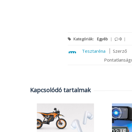
Kategóriák:
Egyéb
|
0
|
Tesztaréna
Szerző
Pontatlanságo
Kapcsolódó tartalmak
k:
ató
,