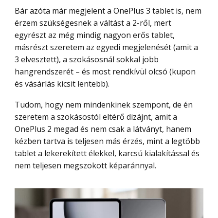
Bár azóta már megjelent a OnePlus 3 tablet is, nem
érzem szükségesnek a váltást a 2-ről, mert
egyrészt az még mindig nagyon erős tablet,
másrészt szeretem az egyedi megjelenését (amit a
3 elvesztett), a szokásosnál sokkal jobb
hangrendszerét – és most rendkívül olcsó (kupon
és vásárlás kicsit lentebb).
Tudom, hogy nem mindenkinek szempont, de én
szeretem a szokásostól eltérő dizájnt, amit a
OnePlus 2 megad és nem csak a látványt, hanem
kézben tartva is teljesen más érzés, mint a legtöbb
tablet a lekerekített élekkel, karcsú kialakítással és
nem teljesen megszokott képaránnyal.