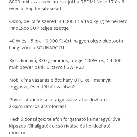
8000 mAh-s akkumulátorral jött a REDMI Note 17 és 6
éven át kap frissítéseket
Olcsó, de jól felszerelt: 44 000 Ft a 190 kg-ig terhelhető
InnoExpo SUP teljes szettje
40 W és 15 óra 10 000 Ft-ért: nagyon olcsó bluetooth
hangszóró a SOUNARC R1
Kicsi, könnyű, 330 grammos, mégis 100W-os, 14 000
mAh power bank: BlitzWolf BW-P23
Mobilklíma vásárlás előtt: hány BTU kell, mennyit
fogyaszt, és mitől hűt valóban?
Power station kisokos: így válassz hordozható,
akkumulátoros áramforrást
Tech újdonságok: telefon forgatható kameragyűrűvel,
klipszes fülhallgatók olcsó riválisa és hordozható
monitor