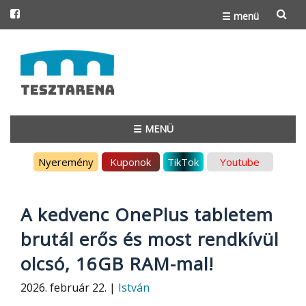
☰ menü
Skip
to
content
☰ MENÜ
Skip
Nyeremény
Kuponok
TikTok
Youtube
to
content
A kedvenc OnePlus tabletem
brutál erős és most rendkívül
olcsó, 16GB RAM-mal!
2026. február 22. |
István