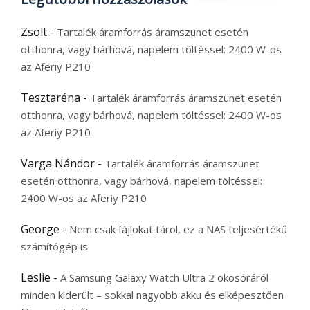
Zsolt
-
Tartalék áramforrás áramszünet esetén
otthonra, vagy bárhová, napelem töltéssel: 2400 W-os
az Aferiy P210
Tesztaréna
-
Tartalék áramforrás áramszünet esetén
otthonra, vagy bárhová, napelem töltéssel: 2400 W-os
az Aferiy P210
Varga Nándor
-
Tartalék áramforrás áramszünet
esetén otthonra, vagy bárhová, napelem töltéssel:
2400 W-os az Aferiy P210
George
-
Nem csak fájlokat tárol, ez a NAS teljesértékű
számítógép is
Leslie
-
A Samsung Galaxy Watch Ultra 2 okosóráról
minden kiderült – sokkal nagyobb akku és elképesztően