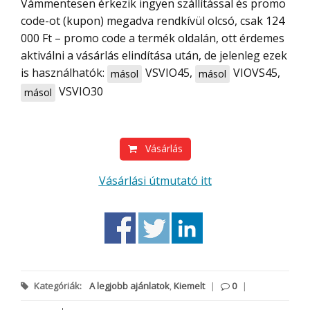
Vámmentesen érkezik ingyen szállítással és promo
code-ot (kupon) megadva rendkívül olcsó, csak 124
000 Ft – promo code a termék oldalán, ott érdemes
aktiválni a vásárlás elindítása után, de jelenleg ezek
is használhatók:
VSVIO45
,
VIOVS45
,
másol
másol
VSVIO30
másol
Vásárlás
Vásárlási útmutató itt
Kategóriák:
A legjobb ajánlatok
,
Kiemelt
|
0
|