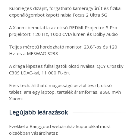
Különleges dizájnt, forgatható kameragyűrűt és fizikai
exponálógombot kapott nubia Focus 2 Ultra 5G
A Xiaomi bemutatta az olcsó REDMI Projector 5 Pro
projektort: 120 Hz, 1000 CVIA lumen és Dolby Audio
Teljes méretű hordozható monitor: 23.8″-os és 120
Hz-es a MESWAO S238
A drága klipszes fülhallgatók olcsó riválisa: QCY Crossky
C30S LDAC-kal, 11 000 Ft-ért
Friss tech: állítható magasságú asztal teszt, olcsó
tablet, ami egy laptop, tartalék áramforrás, 8580 mAh
Xiaomi
Legújabb leárazások
Ezekkel a Banggood webáruház kuponokkal most
olcsóbban vásárolhatsz