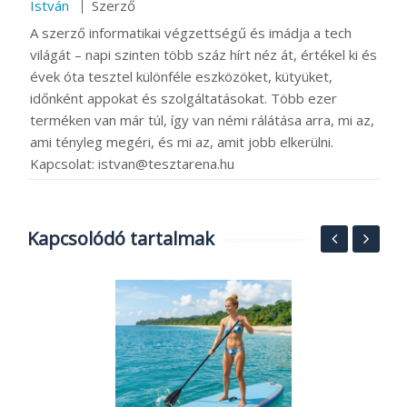
István
Szerző
A szerző informatikai végzettségű és imádja a tech
világát – napi szinten több száz hírt néz át, értékel ki és
évek óta tesztel különféle eszközöket, kütyüket,
időnként appokat és szolgáltatásokat. Több ezer
terméken van már túl, így van némi rálátása arra, mi az,
ami tényleg megéri, és mi az, amit jobb elkerülni.
Kapcsolat: istvan@tesztarena.hu
Kapcsolódó tartalmak
4
4
o
R
2