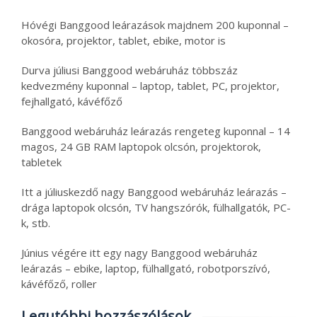
Hóvégi Banggood leárazások majdnem 200 kuponnal –
okosóra, projektor, tablet, ebike, motor is
Durva júliusi Banggood webáruház többszáz
kedvezmény kuponnal – laptop, tablet, PC, projektor,
fejhallgató, kávéfőző
Banggood webáruház leárazás rengeteg kuponnal – 14
magos, 24 GB RAM laptopok olcsón, projektorok,
tabletek
Itt a júliuskezdő nagy Banggood webáruház leárazás –
drága laptopok olcsón, TV hangszórók, fülhallgatók, PC-
k, stb.
Június végére itt egy nagy Banggood webáruház
leárazás – ebike, laptop, fülhallgató, robotporszívó,
kávéfőző, roller
Legutóbbi hozzászólások