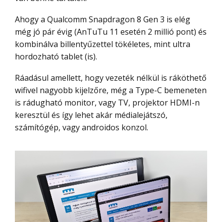
Ahogy a Qualcomm Snapdragon 8 Gen 3 is elég
még jó pár évig (AnTuTu 11 esetén 2 millió pont) és
kombinálva billentyűzettel tökéletes, mint ultra
hordozható tablet (is).
Ráadásul amellett, hogy vezeték nélkül is ráköthető
wifivel nagyobb kijelzőre, még a Type-C bemeneten
is rádugható monitor, vagy TV, projektor HDMI-n
keresztül és így lehet akár médialejátszó,
számítógép, vagy androidos konzol.