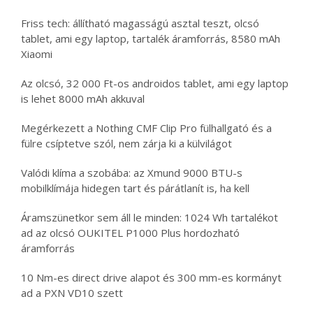
Friss tech: állítható magasságú asztal teszt, olcsó
tablet, ami egy laptop, tartalék áramforrás, 8580 mAh
Xiaomi
Az olcsó, 32 000 Ft-os androidos tablet, ami egy laptop
is lehet 8000 mAh akkuval
Megérkezett a Nothing CMF Clip Pro fülhallgató és a
fülre csíptetve szól, nem zárja ki a külvilágot
Valódi klíma a szobába: az Xmund 9000 BTU-s
mobilklímája hidegen tart és párátlanít is, ha kell
Áramszünetkor sem áll le minden: 1024 Wh tartalékot
ad az olcsó OUKITEL P1000 Plus hordozható
áramforrás
10 Nm-es direct drive alapot és 300 mm-es kormányt
ad a PXN VD10 szett