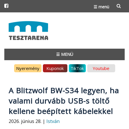
☰ menü
Skip
to
content
☰ MENÜ
Skip
Nyeremény
Kuponok
TikTok
Youtube
to
content
A Blitzwolf BW-S34 legyen, ha
valami durvább USB-s töltő
kellene beépített kábelekkel
2026. június 28. |
István