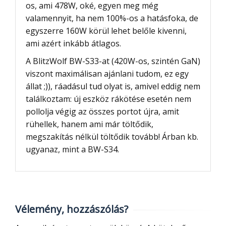
os, ami 478W, oké, egyen meg még
valamennyit, ha nem 100%-os a hatásfoka, de
egyszerre 160W körül lehet belőle kivenni,
ami azért inkább átlagos.
A BlitzWolf BW-S33-at (420W-os, szintén GaN)
viszont maximálisan ajánlani tudom, ez egy
állat ;)), ráadásul tud olyat is, amivel eddig nem
találkoztam: új eszköz rákötése esetén nem
pollolja végig az összes portot újra, amit
rühellek, hanem ami már töltődik,
megszakítás nélkül töltődik tovább! Árban kb.
ugyanaz, mint a BW-S34.
Vélemény, hozzászólás?