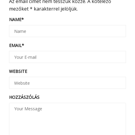
Az email címet nem tesszük közzé.
A kötelező
mezőket
*
karakterrel jelöljük.
NAME
*
EMAIL
*
WEBSITE
HOZZÁSZÓLÁS