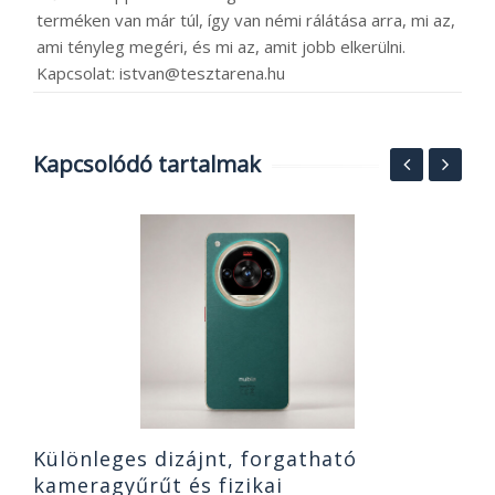
terméken van már túl, így van némi rálátása arra, mi az,
ami tényleg megéri, és mi az, amit jobb elkerülni.
Kapcsolat: istvan@tesztarena.hu
Kapcsolódó tartalmak
T
2
2
Különleges dizájnt, forgatható
kameragyűrűt és fizikai