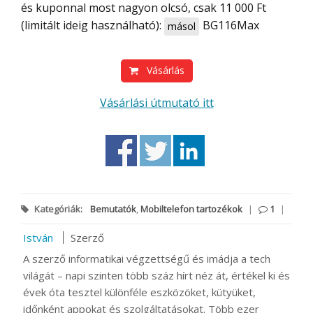
és kuponnal most nagyon olcsó, csak 11 000 Ft
(limitált ideig használható):
BG116Max
másol
Vásárlás
Vásárlási útmutató itt
Kategóriák:
Bemutatók
,
Mobiltelefon tartozékok
|
1
|
István
Szerző
A szerző informatikai végzettségű és imádja a tech
világát – napi szinten több száz hírt néz át, értékel ki és
évek óta tesztel különféle eszközöket, kütyüket,
időnként appokat és szolgáltatásokat. Több ezer