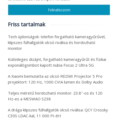
Friss tartalmak
Tech újdonságok: telefon forgatható kameragyűrűvel,
klipszes fülhallgatók olcsó riválisa és hordozható
monitor
Különleges dizájnt, forgatható kameragyűrűt és fizikai
exponálógombot kapott nubia Focus 2 Ultra 5G
A Xiaomi bemutatta az olcsó REDMI Projector 5 Pro
projektort: 120 Hz, 1000 CVIA lumen és Dolby Audio
Teljes méretű hordozható monitor: 23.8″-os és 120
Hz-es a MESWAO S238
A drága klipszes fülhallgatók olcsó riválisa: QCY Crossky
C30S LDAC-kal, 11 000 Ft-ért