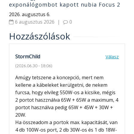
exponálógombot kapott nubia Focus 2
Ultra 5G
2026. augusztus 6.
6 augusztus 2026
|
0
Hozzászólások
StormChild
Válasz
(2026.06.30 - 18:06)
Amúgy tetszene a koncepció, mert nem
kellene a kábeleket kerülgetni, de nekem
furcsa, hogy elvileg 550W-os a kicsike, mégis
2 portot haszználva 65W + 65W a maximum, 4
portot használva pedig 65W + 45W + 30W +
20W.
Ha összeadom a portok max. kapacitását, van
4 db 100W-os port, 2 db 30W-os és 1 db 18W-