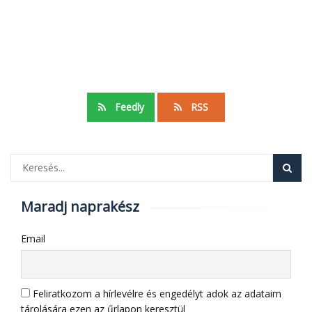
Feedly
RSS
Maradj naprakész
Email
Feliratkozom a hírlevélre és engedélyt adok az adataim
tárolására ezen az űrlapon keresztül