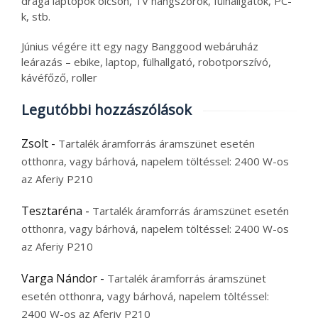
drága laptopok olcsón, TV hangszórók, fülhallgatók, PC-
k, stb.
Június végére itt egy nagy Banggood webáruház
leárazás – ebike, laptop, fülhallgató, robotporszívó,
kávéfőző, roller
Legutóbbi hozzászólások
Zsolt
-
Tartalék áramforrás áramszünet esetén
otthonra, vagy bárhová, napelem töltéssel: 2400 W-os
az Aferiy P210
Tesztaréna
-
Tartalék áramforrás áramszünet esetén
otthonra, vagy bárhová, napelem töltéssel: 2400 W-os
az Aferiy P210
Varga Nándor
-
Tartalék áramforrás áramszünet
esetén otthonra, vagy bárhová, napelem töltéssel:
2400 W-os az Aferiy P210