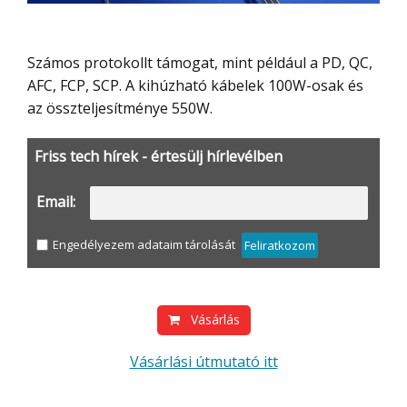
Számos protokollt támogat, mint például a PD, QC,
AFC, FCP, SCP. A kihúzható kábelek 100W-osak és
az összteljesítménye 550W.
Friss tech hírek - értesülj hírlevélben
Email:
Engedélyezem adataim tárolását
Feliratkozom
Vásárlás
Vásárlási útmutató itt