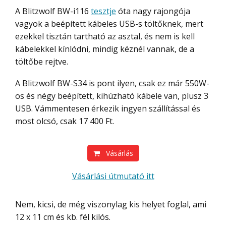
A Blitzwolf BW-i116
tesztje
óta nagy rajongója
vagyok a beépített kábeles USB-s töltőknek, mert
ezekkel tisztán tartható az asztal, és nem is kell
kábelekkel kínlódni, mindig kéznél vannak, de a
töltőbe rejtve.
A Blitzwolf BW-S34 is pont ilyen, csak ez már 550W-
os és négy beépített, kihúzható kábele van, plusz 3
USB. Vámmentesen érkezik ingyen szállítással és
most olcsó, csak 17 400 Ft.
Vásárlás
Vásárlási útmutató itt
Nem, kicsi, de még viszonylag kis helyet foglal, ami
12 x 11 cm és kb. fél kilós.