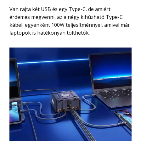
Van rajta két USB és egy Type-C, de amiért
érdemes megvenni, az a négy kihúzható Type-C
kábel, egyenként 100W teljesítménnyel, amivel már
laptopok is hatékonyan tölthetők.