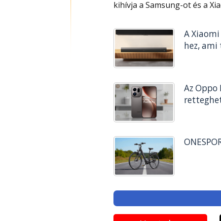
kihívja a Samsung-ot és a Xia
A Xiaomi 
hez, ami 
Az Oppo F
retteghe
ONESPORT