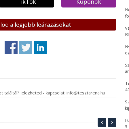
TikTok
Kuponok
N
f
lálod a legjobb leárazásokat
Va
B
N
e
S
an
T
4
t találtál? Jelezheted - kapcsolat: info@tesztarena.hu
S
ki
Fu
3