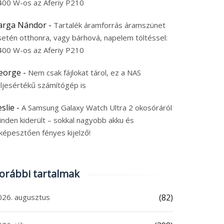
400 W-os az Aferiy P210
arga Nándor
-
Tartalék áramforrás áramszünet
setén otthonra, vagy bárhová, napelem töltéssel:
400 W-os az Aferiy P210
eorge
-
Nem csak fájlokat tárol, ez a NAS
eljesértékű számítógép is
eslie
-
A Samsung Galaxy Watch Ultra 2 okosóráról
inden kiderült – sokkal nagyobb akku és
képesztően fényes kijelző!
orábbi tartalmak
026. augusztus
(82)