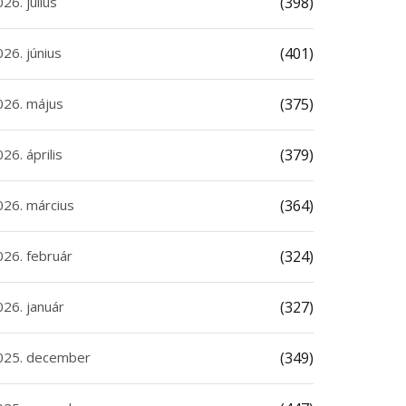
26. július
(398)
26. június
(401)
026. május
(375)
26. április
(379)
026. március
(364)
026. február
(324)
026. január
(327)
025. december
(349)