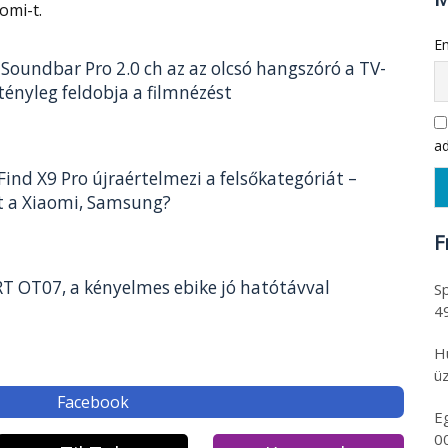
omi-t.
Em
Soundbar Pro 2.0 ch az az olcsó hangszóró a TV-
tényleg feldobja a filmnézést
ad
ind X9 Pro újraértelmezi a felsőkategóriát –
t a Xiaomi, Samsung?
F
 OT07, a kényelmes ebike jó hatótávval
Sp
4
H
üz
Facebook
E
0