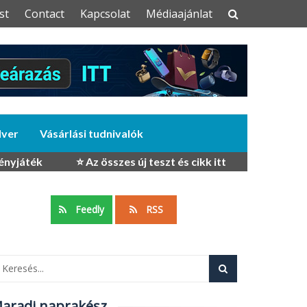
st
Contact
Kapcsolat
Médiaajánlat
dver
Vásárlási tudnivalók
ényjáték
⭐ Az összes új teszt és cikk itt
Feedly
RSS
aradj naprakész