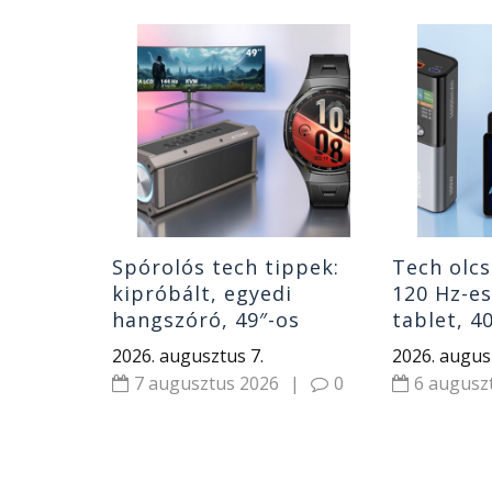
atás:
a
en 7 PC
ablet
|
0
Spórolós tech tippek:
Tech olcs
kipróbált, egyedi
120 Hz-e
hangszóró, 49″-os
tablet, 4
monitor, gyerek okosóra
hangszór
2026. augusztus 7.
2026. augus
és Huawei óra
7 augusztus 2026
|
0
6 augusz