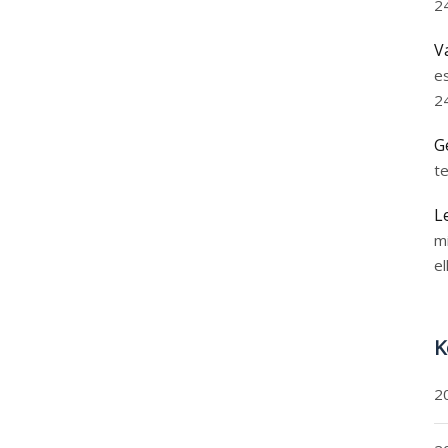
2
V
e
2
G
t
L
m
el
K
2