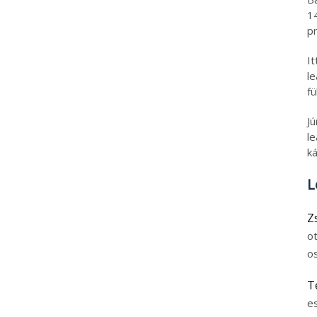
1
pr
I
l
fü
J
le
ká
L
Z
o
o
T
e