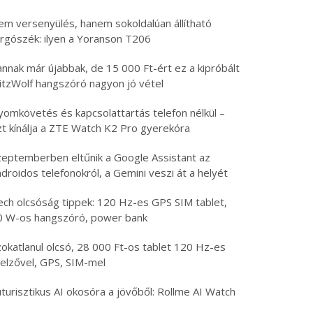
em versenyülés, hanem sokoldalúan állítható
orgószék: ilyen a Yoranson T206
nnak már újabbak, de 15 000 Ft-ért ez a kipróbált
litzWolf hangszóró nagyon jó vétel
yomkövetés és kapcsolattartás telefon nélkül –
zt kínálja a ZTE Watch K2 Pro gyerekóra
zeptemberben eltűnik a Google Assistant az
droidos telefonokról, a Gemini veszi át a helyét
ech olcsóság tippek: 120 Hz-es GPS SIM tablet,
0 W-os hangszóró, power bank
zokatlanul olcsó, 28 000 Ft-os tablet 120 Hz-es
jelzővel, GPS, SIM-mel
turisztikus AI okosóra a jövőből: Rollme AI Watch