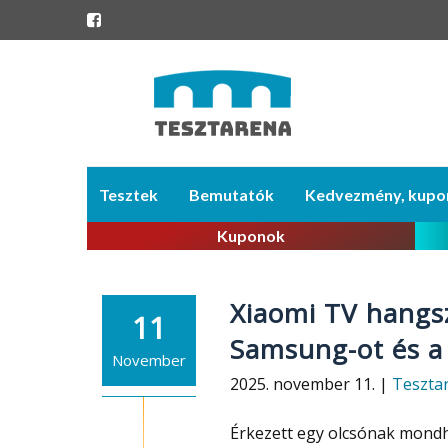
Skip
Tesztek
Bemutatók
Kedvezmény, kupo
to
content
Kuponok
Xiaomi TV hangsz
11
Samsung-ot és a 
November
2025. november 11. |
Teszta
Érkezett egy olcsónak mondh