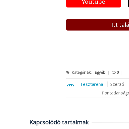
Youtube
Itt ta
Kategóriák:
Egyéb
|
0
|
Tesztaréna
Szerző
Pontatlanságo
Kapcsolódó tartalmak