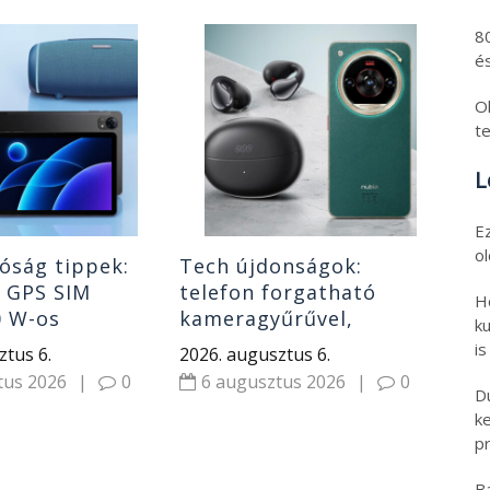
8
Fri
és
ma
olc
Ol
lap
t
202
ár
5
L
Xi
E
o
óság tippek:
Tech újdonságok:
s GPS SIM
telefon forgatható
H
0 W-os
kameragyűrűvel,
ku
ó, power bank
klipszes fülhallgatók
is
ztus 6.
2026. augusztus 6.
olcsó riválisa és
tus 2026
|
0
6 augusztus 2026
|
0
hordozható monitor
D
k
pr
B