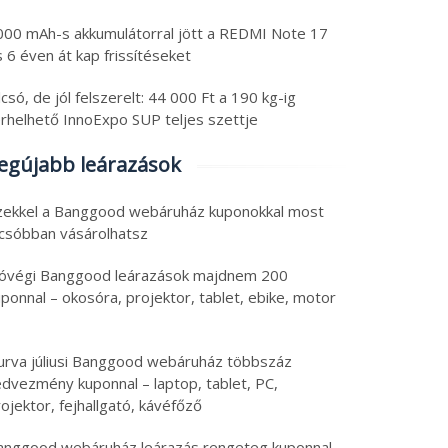
000 mAh-s akkumulátorral jött a REDMI Note 17
ss tech: állítható
Friss tech válogatás:
 6 éven át kap frissítéseket
gasságú asztal teszt,
OnePlus okosóra
só tablet, ami egy
féláron, olcsó
csó, de jól felszerelt: 44 000 Ft a 190 kg-ig
top, tartalék
nyolcmagos Ryzen 7 PC
erhelhető InnoExpo SUP teljes szettje
6. augusztus 5.
2026. augusztus 5.
amforrás, 8580 mAh
és Android 16 tablet
 augusztus 2026
|
0
5 augusztus 2026
|
0
egújabb leárazások
aomi
zekkel a Banggood webáruház kuponokkal most
lcsóbban vásárolhatsz
óvégi Banggood leárazások majdnem 200
ponnal – okosóra, projektor, tablet, ebike, motor
urva júliusi Banggood webáruház többszáz
edvezmény kuponnal – laptop, tablet, PC,
ojektor, fejhallgató, kávéfőző
anggood webáruház leárazás rengeteg kuponnal –