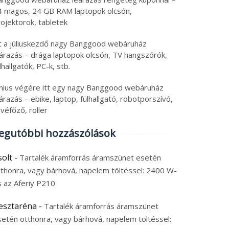
4 magos, 24 GB RAM laptopok olcsón,
ojektorok, tabletek
tt a júliuskezdő nagy Banggood webáruház
eárazás – drága laptopok olcsón, TV hangszórók,
lhallgatók, PC-k, stb.
únius végére itt egy nagy Banggood webáruház
árazás – ebike, laptop, fülhallgató, robotporszívó,
véfőző, roller
egutóbbi hozzászólások
solt
-
Tartalék áramforrás áramszünet esetén
tthonra, vagy bárhová, napelem töltéssel: 2400 W-
s az Aferiy P210
esztaréna
-
Tartalék áramforrás áramszünet
setén otthonra, vagy bárhová, napelem töltéssel: