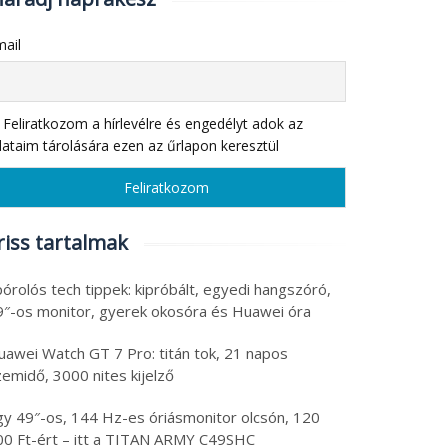
ail
Feliratkozom a hírlevélre és engedélyt adok az
ataim tárolására ezen az űrlapon keresztül
riss tartalmak
órolós tech tippek: kipróbált, egyedi hangszóró,
9″-os monitor, gyerek okosóra és Huawei óra
uawei Watch GT 7 Pro: titán tok, 21 napos
emidő, 3000 nites kijelző
gy 49″-os, 144 Hz-es óriásmonitor olcsón, 120
00 Ft-ért – itt a TITAN ARMY C49SHC