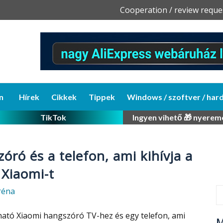
Skip
Cooperation / review reque
to
content
n
Hírek
Cikkek
Tippek
Windows / szoftver / har
TikTok
Ingyen vihető 🎁 nyerem
óró és a telefon, ami kihívja a
Xiaomi-t
réna
ató Xiaomi hangszóró TV-hez és egy telefon, ami
M