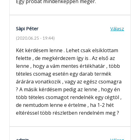
Egy próbát mindenképpen megér.
Sàpi Péter
Válasz
(2020.06.25 - 19:44)
Két kérdésem lenne . Lehet csak elsiklottam
felette , de megkérdezem így is . Az első az
lenne , hogy a vám mentes értékhatár , több
tételes csomag esetén egy darab termék
árárára vonatkozik , vagy az egész csomagra
? A másik kérdésem pedig az lenne , hogy én
több tételes csomagot rendelnék egy cégtöl ,
de nemtudom lenne e értelme , ha 1-2 hét
eltéréssel több részletben rendelném meg ?
admin
Válasz