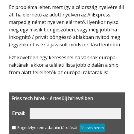
Ez probléma lehet, mert így a célország nyelvére áll
át, ha elérhető az adott nyelven az AliExpress,
márpedig német nyelven elérhető. Ilyenkor nyisd
meg egy másik böngészőben, vagy még jobb ha
inkognitó / privát böngésző ablakban nyitod meg
(egyébként is ez a javasolt módszer, lásd lentebb).
Ezt követően egy keresésnél ha vannak európai
raktárak, akkor a találati lista jobb oldalán a ship
from alatt fellelhetők az európai raktárak is:
Friss tech hírek - értesülj hírlevélben
Email:
Engedélyezem adataim tárolását
Feliratkozom