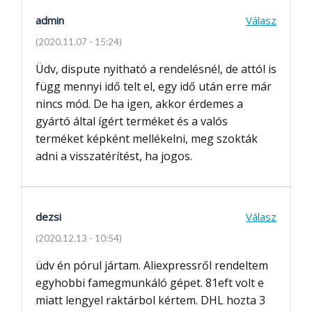
admin
Válasz
(2020.11.07 - 15:24)
Üdv, dispute nyitható a rendelésnél, de attól is
függ mennyi idő telt el, egy idő után erre már
nincs mód. De ha igen, akkor érdemes a
gyártó által ígért terméket és a valós
terméket képként mellékelni, meg szokták
adni a visszatérítést, ha jogos.
dezsi
Válasz
(2020.12.13 - 10:54)
üdv én pórul jártam. Aliexpressről rendeltem
egyhobbi famegmunkáló gépet. 81eft volt e
miatt lengyel raktárbol kértem. DHL hozta 3