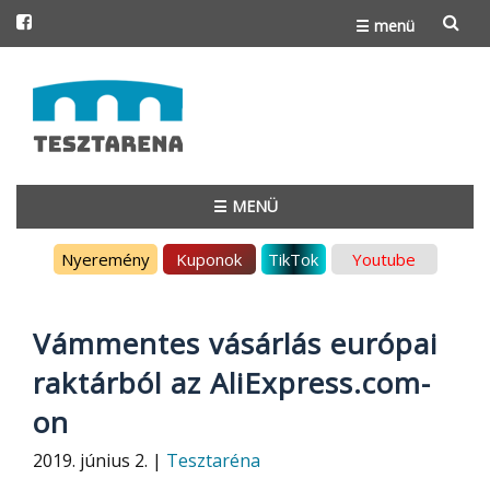
☰ menü
Skip
to
content
☰ MENÜ
Skip
Nyeremény
Kuponok
TikTok
Youtube
to
content
Vámmentes vásárlás európai
raktárból az AliExpress.com-
on
2019. június 2. |
Tesztaréna