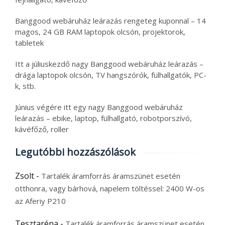
Banggood webáruház leárazás rengeteg kuponnal – 14
magos, 24 GB RAM laptopok olcsón, projektorok,
tabletek
Itt a júliuskezdő nagy Banggood webáruház leárazás –
drága laptopok olcsón, TV hangszórók, fülhallgatók, PC-
k, stb.
Június végére itt egy nagy Banggood webáruház
leárazás – ebike, laptop, fülhallgató, robotporszívó,
kávéfőző, roller
Legutóbbi hozzászólások
Zsolt
-
Tartalék áramforrás áramszünet esetén
otthonra, vagy bárhová, napelem töltéssel: 2400 W-os
az Aferiy P210
Tesztaréna
-
Tartalék áramforrás áramszünet esetén