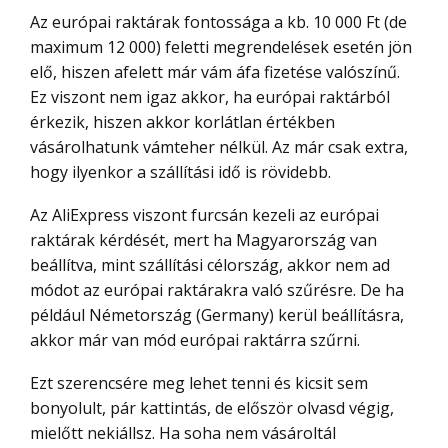
Az európai raktárak fontossága a kb. 10 000 Ft (de
maximum 12 000) feletti megrendelések esetén jön
elő, hiszen afelett már vám áfa fizetése valószínű.
Ez viszont nem igaz akkor, ha európai raktárból
érkezik, hiszen akkor korlátlan értékben
vásárolhatunk vámteher nélkül. Az már csak extra,
hogy ilyenkor a szállítási idő is rövidebb.
Az AliExpress viszont furcsán kezeli az európai
raktárak kérdését, mert ha Magyarország van
beállítva, mint szállítási célország, akkor nem ad
módot az európai raktárakra való szűrésre. De ha
például Németország (Germany) kerül beállításra,
akkor már van mód európai raktárra szűrni.
Ezt szerencsére meg lehet tenni és kicsit sem
bonyolult, pár kattintás, de először olvasd végig,
mielőtt nekiállsz. Ha soha nem vásároltál