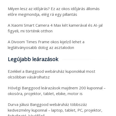
Milyen lesz az időjárás? Ez az okos időjárás állomás
előre megmondja, elég rá egy pillantás
A Xiaomi Smart Camera 4 Max két kamerával és AI-jal
figyeli, mi történik otthon
A Divoom Times Frame okos kijelző lehet a
leglátványosabb dolog az asztalodon
Legújabb leárazások
Ezekkel a Banggood webáruház kuponokkal most
olcsóbban vásárolhatsz
Hóvégi Banggood leárazások majdnem 200 kuponnal –
okosóra, projektor, tablet, ebike, motor is
Durva júliusi Banggood webáruház többszáz
kedvezmény kuponnal – laptop, tablet, PC, projektor,
fejhallgató, kávéfőző