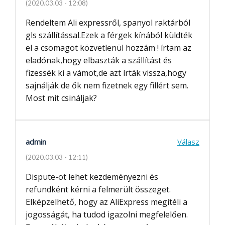
(2020.03.03 - 12:08)
Rendeltem Ali expressről, spanyol raktárból
gls szállítással.Ezek a férgek kínából küldték
el a csomagot közvetlenül hozzám ! írtam az
eladónak,hogy elbaszták a szállítást és
fizessék ki a vámot,de azt írták vissza,hogy
sajnálják de ők nem fizetnek egy fillért sem.
Most mit csináljak?
admin
Válasz
(2020.03.03 - 12:11)
Dispute-ot lehet kezdeményezni és
refundként kérni a felmerült összeget.
Elképzelhető, hogy az AliExpress megítéli a
jogosságát, ha tudod igazolni megfelelően.