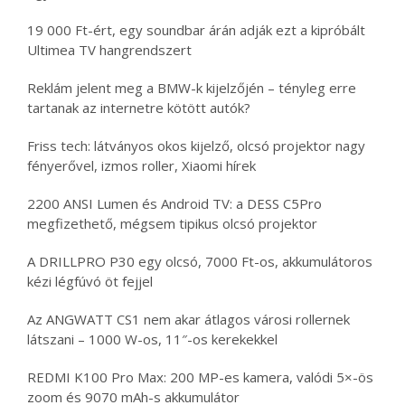
19 000 Ft-ért, egy soundbar árán adják ezt a kipróbált
Ultimea TV hangrendszert
Reklám jelent meg a BMW-k kijelzőjén – tényleg erre
tartanak az internetre kötött autók?
Friss tech: látványos okos kijelző, olcsó projektor nagy
fényerővel, izmos roller, Xiaomi hírek
2200 ANSI Lumen és Android TV: a DESS C5Pro
megfizethető, mégsem tipikus olcsó projektor
A DRILLPRO P30 egy olcsó, 7000 Ft-os, akkumulátoros
kézi légfúvó öt fejjel
Az ANGWATT CS1 nem akar átlagos városi rollernek
látszani – 1000 W-os, 11″-os kerekekkel
REDMI K100 Pro Max: 200 MP-es kamera, valódi 5×-ös
zoom és 9070 mAh-s akkumulátor