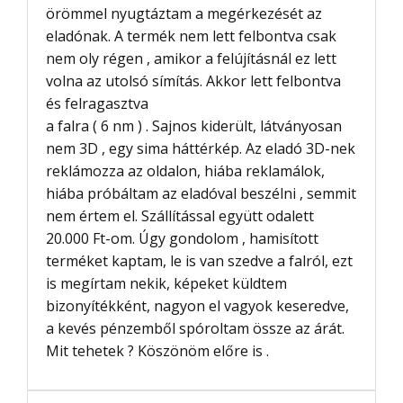
örömmel nyugtáztam a megérkezését az
eladónak. A termék nem lett felbontva csak
nem oly régen , amikor a felújításnál ez lett
volna az utolsó símítás. Akkor lett felbontva
és felragasztva
a falra ( 6 nm ) . Sajnos kiderült, látványosan
nem 3D , egy sima háttérkép. Az eladó 3D-nek
reklámozza az oldalon, hiába reklamálok,
hiába próbáltam az eladóval beszélni , semmit
nem értem el. Szállítással együtt odalett
20.000 Ft-om. Úgy gondolom , hamisított
terméket kaptam, le is van szedve a falról, ezt
is megírtam nekik, képeket küldtem
bizonyítékként, nagyon el vagyok keseredve,
a kevés pénzemből spóroltam össze az árát.
Mit tehetek ? Köszönöm előre is .