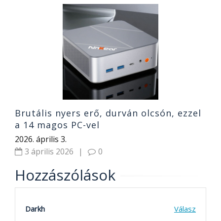
T
a
t
2
Brutális nyers erő, durván olcsón, ezzel
a 14 magos PC-vel
2026. április 3.
3 április 2026
|
0
Hozzászólások
Darkh
Válasz