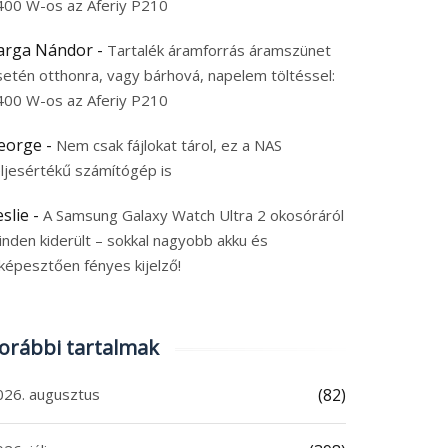
400 W-os az Aferiy P210
arga Nándor
-
Tartalék áramforrás áramszünet
setén otthonra, vagy bárhová, napelem töltéssel:
400 W-os az Aferiy P210
eorge
-
Nem csak fájlokat tárol, ez a NAS
eljesértékű számítógép is
eslie
-
A Samsung Galaxy Watch Ultra 2 okosóráról
inden kiderült – sokkal nagyobb akku és
képesztően fényes kijelző!
orábbi tartalmak
026. augusztus
(82)