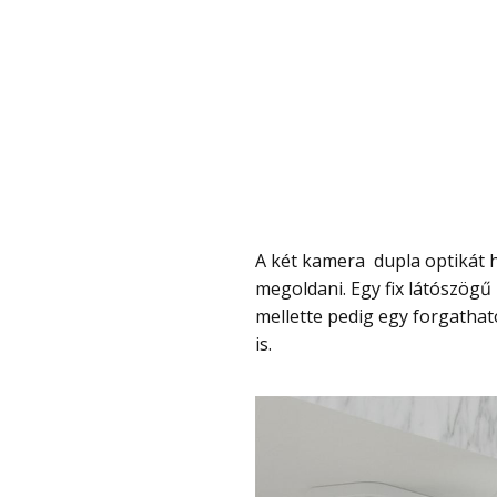
A két kamera dupla optikát használ, vagyis nem egyetlen kamera próbál mindent
megoldani. Egy fix látószögű 
mellette pedig egy forgatha
is.