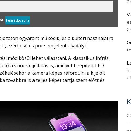
2
V
át
Feliratkozom
e
2
G
t, ezért eső és por sem jelent akadályt.
t
L
ető a színes éjjellátás is, amelyet beépített LED
m
zékelésekor a kamera képes ráfordulni a kijelölt
el
ka továbbra is a teljes képet tartja szem előtt és
K
2