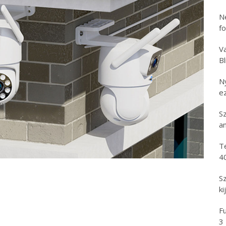
N
f
Va
B
N
e
S
an
T
4
S
ki
Fu
3