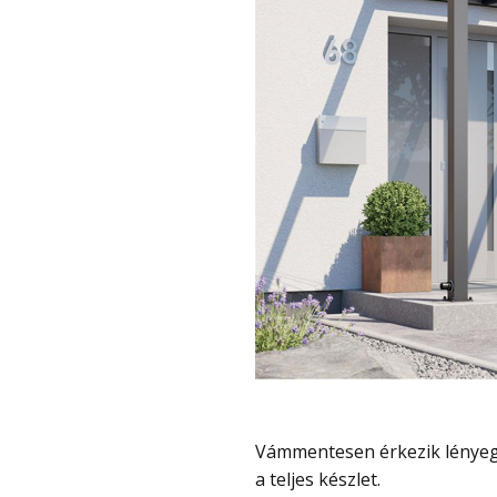
Vámmentesen érkezik lényegében ingyen szállítással és most olcsó, csak 20 000 Ft
a teljes készlet.