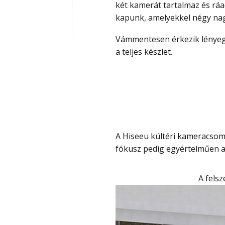
két kamerát tartalmaz és rá
kapunk, amelyekkel négy nag
Vámmentesen érkezik lényegében ingyen szállítással és most olcsó, csak 20 000 Ft
a teljes készlet.
A Hiseeu kültéri kameracsomagja két darab 6 MP-es ifi kamerát tartalmaz, a
fókusz pedig egyértelműen a 
A fel