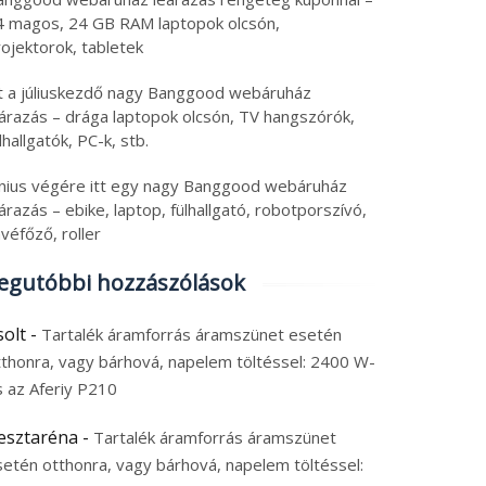
4 magos, 24 GB RAM laptopok olcsón,
ojektorok, tabletek
tt a júliuskezdő nagy Banggood webáruház
eárazás – drága laptopok olcsón, TV hangszórók,
lhallgatók, PC-k, stb.
únius végére itt egy nagy Banggood webáruház
árazás – ebike, laptop, fülhallgató, robotporszívó,
véfőző, roller
egutóbbi hozzászólások
solt
-
Tartalék áramforrás áramszünet esetén
tthonra, vagy bárhová, napelem töltéssel: 2400 W-
s az Aferiy P210
esztaréna
-
Tartalék áramforrás áramszünet
setén otthonra, vagy bárhová, napelem töltéssel: