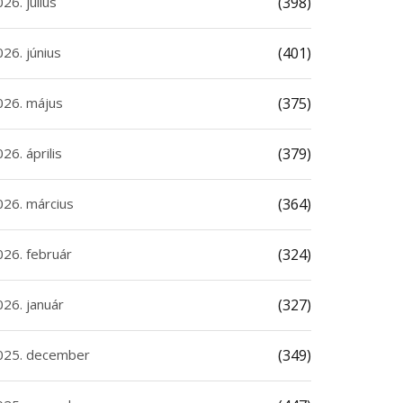
26. július
(398)
26. június
(401)
026. május
(375)
26. április
(379)
026. március
(364)
026. február
(324)
026. január
(327)
025. december
(349)