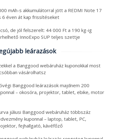
000 mAh-s akkumulátorral jött a REDMI Note 17
 6 éven át kap frissítéseket
csó, de jól felszerelt: 44 000 Ft a 190 kg-ig
erhelhető InnoExpo SUP teljes szettje
egújabb leárazások
zekkel a Banggood webáruház kuponokkal most
lcsóbban vásárolhatsz
óvégi Banggood leárazások majdnem 200
ponnal – okosóra, projektor, tablet, ebike, motor
urva júliusi Banggood webáruház többszáz
edvezmény kuponnal – laptop, tablet, PC,
ojektor, fejhallgató, kávéfőző
anggood webáruház leárazás rengeteg kuponnal –