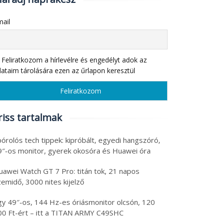
ail
Feliratkozom a hírlevélre és engedélyt adok az
ataim tárolására ezen az űrlapon keresztül
riss tartalmak
órolós tech tippek: kipróbált, egyedi hangszóró,
9″-os monitor, gyerek okosóra és Huawei óra
uawei Watch GT 7 Pro: titán tok, 21 napos
emidő, 3000 nites kijelző
gy 49″-os, 144 Hz-es óriásmonitor olcsón, 120
00 Ft-ért – itt a TITAN ARMY C49SHC