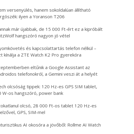
em versenyülés, hanem sokoldalúan állítható
orgószék: ilyen a Yoranson T206
nnak már újabbak, de 15 000 Ft-ért ez a kipróbált
litzWolf hangszóró nagyon jó vétel
yomkövetés és kapcsolattartás telefon nélkül –
zt kínálja a ZTE Watch K2 Pro gyerekóra
zeptemberben eltűnik a Google Assistant az
droidos telefonokról, a Gemini veszi át a helyét
ech olcsóság tippek: 120 Hz-es GPS SIM tablet,
0 W-os hangszóró, power bank
zokatlanul olcsó, 28 000 Ft-os tablet 120 Hz-es
jelzővel, GPS, SIM-mel
turisztikus AI okosóra a jövőből: Rollme AI Watch