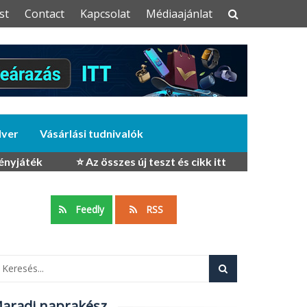
st
Contact
Kapcsolat
Médiaajánlat
dver
Vásárlási tudnivalók
ényjáték
⭐ Az összes új teszt és cikk itt
Feedly
RSS
aradj naprakész