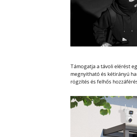
Támogatja a távoli elérést egy alkalmazáson keresztül, így az élőkép mobilról is
megnyitható és kétirányú han
rögzítés és felhős hozzáférés