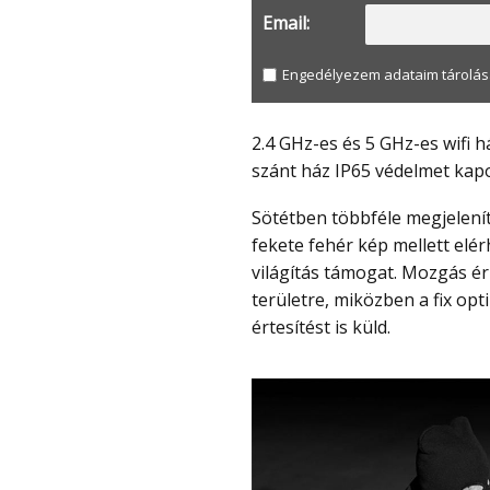
Email:
Engedélyezem adataim tárolás
2.4 GHz-es és 5 GHz-es wifi hálózaton egyaránt működik, és a kültéri használatra
szánt ház IP65 védelmet kapot
Sötétben többféle megjelenítési mód közül lehet választani. A klasszikus infrás
fekete fehér kép mellett elérh
világítás támogat. Mozgás ér
területre, miközben a fix opti
értesítést is küld.