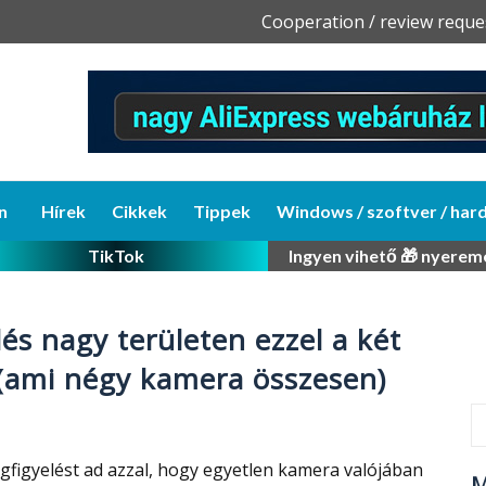
Skip
Cooperation / review reque
to
content
n
Hírek
Cikkek
Tippek
Windows / szoftver / har
TikTok
Ingyen vihető 🎁 nyerem
és nagy területen ezzel a két
 (ami négy kamera összesen)
gfigyelést ad azzal, hogy egyetlen kamera valójában
M