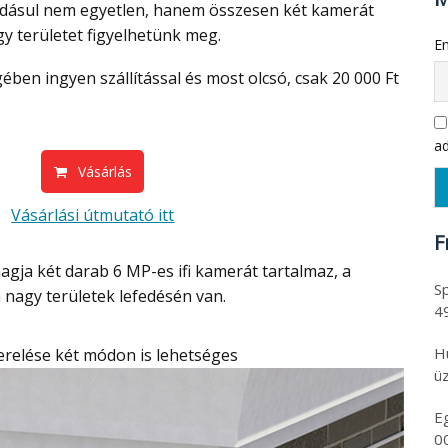
adásul nem egyetlen, hanem összesen két kamerát
y területet figyelhetünk meg.
Em
ad
Vásárlás
Vásárlási útmutató itt
F
Sp
nagy területek lefedésén van.
4
H
szerelése két módon is lehetséges
üz
E
0