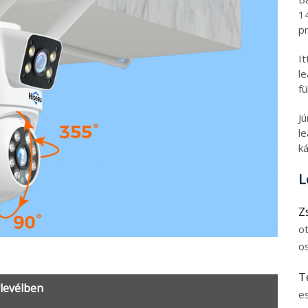
1
pr
I
l
fü
J
le
ká
L
Z
o
o
T
rlevélben
e