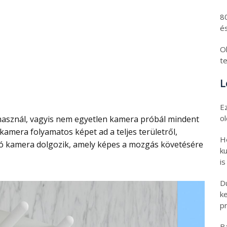
8
és
Ol
t
L
E
o
kamera folyamatos képet ad a teljes területről,
H
tó kamera dolgozik, amely képes a mozgás követésére
ku
is
D
k
pr
B