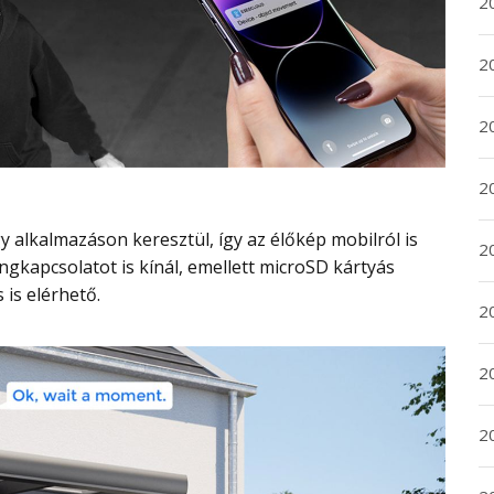
20
20
2
20
2
gkapcsolatot is kínál, emellett microSD kártyás
 is elérhető.
2
2
2