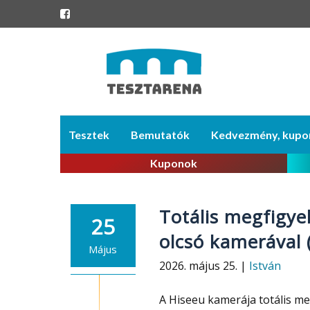
Skip
Tesztek
Bemutatók
Kedvezmény, kupo
to
content
Kuponok
Totális megfigyel
25
olcsó kamerával
Május
2026. május 25. |
István
A Hiseeu kamerája totális me