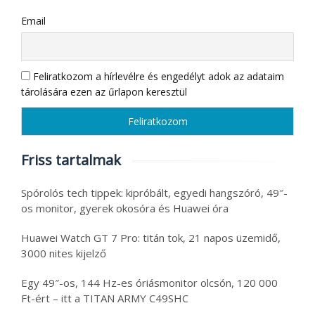
Email
Feliratkozom a hírlevélre és engedélyt adok az adataim
tárolására ezen az űrlapon keresztül
Friss tartalmak
Spórolós tech tippek: kipróbált, egyedi hangszóró, 49″-
os monitor, gyerek okosóra és Huawei óra
Huawei Watch GT 7 Pro: titán tok, 21 napos üzemidő,
3000 nites kijelző
Egy 49″-os, 144 Hz-es óriásmonitor olcsón, 120 000
Ft-ért – itt a TITAN ARMY C49SHC