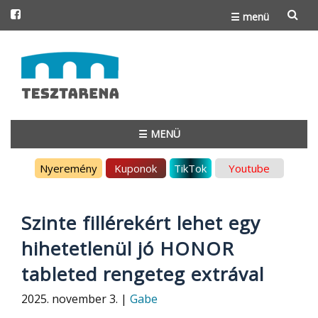
☰ menü
Skip
to
content
☰ MENÜ
Skip
Nyeremény
Kuponok
TikTok
Youtube
to
content
Szinte fillérekért lehet egy
hihetetlenül jó HONOR
tableted rengeteg extrával
2025. november 3. |
Gabe