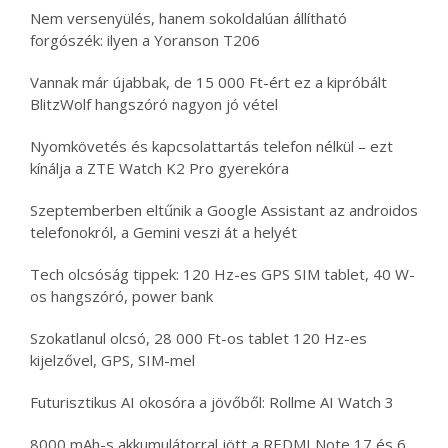
Nem versenyülés, hanem sokoldalúan állítható
forgószék: ilyen a Yoranson T206
Vannak már újabbak, de 15 000 Ft-ért ez a kipróbált
BlitzWolf hangszóró nagyon jó vétel
Nyomkövetés és kapcsolattartás telefon nélkül – ezt
kínálja a ZTE Watch K2 Pro gyerekóra
Szeptemberben eltűnik a Google Assistant az androidos
telefonokról, a Gemini veszi át a helyét
Tech olcsóság tippek: 120 Hz-es GPS SIM tablet, 40 W-
os hangszóró, power bank
Szokatlanul olcsó, 28 000 Ft-os tablet 120 Hz-es
kijelzővel, GPS, SIM-mel
Futurisztikus AI okosóra a jövőből: Rollme AI Watch 3
8000 mAh-s akkumulátorral jött a REDMI Note 17 és 6