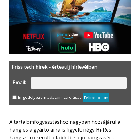
Friss tech hírek - értesülj hírlevélben
Email:
Engedélyezem adataim tárolását
Feliratkozom
A tartalomfogyasztáshoz nagyban hozzájárul a
hang és a gyártó arra is figyelt: négy Hi-Res
hangszóró került a tabletbe a jó hangzásért.