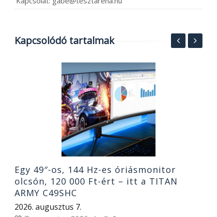
Kapcsolat: gabe@tesztarena.hu
Kapcsolódó tartalmak
N
á
T
2
Egy 49″-os, 144 Hz-es óriásmonitor
olcsón, 120 000 Ft-ért – itt a TITAN
ARMY C49SHC
2026. augusztus 7.