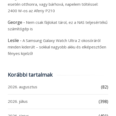
esetén otthonra, vagy bárhová, napelem töltéssel:
2400 W-os az Aferiy P210
George
-
Nem csak fájlokat tárol, ez a NAS teljesértékű
számítógép is
Leslie
-
A Samsung Galaxy Watch Ultra 2 okosóráról
minden kiderült – sokkal nagyobb akku és elképesztően
fényes kijelző!
Korábbi tartalmak
2026. augusztus
(82)
2026. július
(398)
2026. június