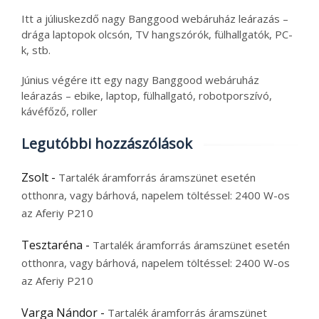
Itt a júliuskezdő nagy Banggood webáruház leárazás –
drága laptopok olcsón, TV hangszórók, fülhallgatók, PC-
k, stb.
Június végére itt egy nagy Banggood webáruház
leárazás – ebike, laptop, fülhallgató, robotporszívó,
kávéfőző, roller
Legutóbbi hozzászólások
Zsolt
-
Tartalék áramforrás áramszünet esetén
otthonra, vagy bárhová, napelem töltéssel: 2400 W-os
az Aferiy P210
Tesztaréna
-
Tartalék áramforrás áramszünet esetén
otthonra, vagy bárhová, napelem töltéssel: 2400 W-os
az Aferiy P210
Varga Nándor
-
Tartalék áramforrás áramszünet