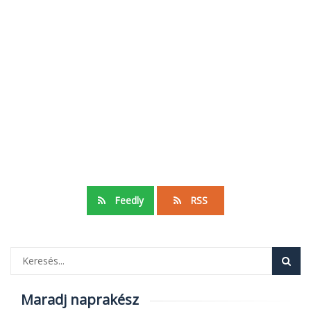
Feedly
RSS
Maradj naprakész