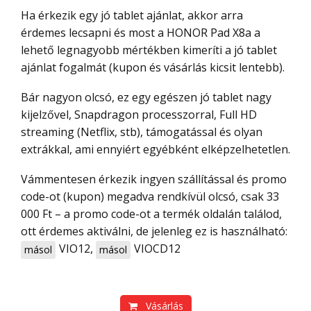
Ha érkezik egy jó tablet ajánlat, akkor arra
érdemes lecsapni és most a HONOR Pad X8a a
lehető legnagyobb mértékben kimeríti a jó tablet
ajánlat fogalmát (kupon és vásárlás kicsit lentebb).
Bár nagyon olcsó, ez egy egészen jó tablet nagy
kijelzővel, Snapdragon processzorral, Full HD
streaming (Netflix, stb), támogatással és olyan
extrákkal, ami ennyiért egyébként elképzelhetetlen.
Vámmentesen érkezik ingyen szállítással és promo
code-ot (kupon) megadva rendkívül olcsó, csak 33
000 Ft – a promo code-ot a termék oldalán találod,
ott érdemes aktiválni, de jelenleg ez is használható:
VIO12
,
VIOCD12
másol
másol
Vásárlás