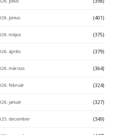
26. július
(398)
26. június
(401)
026. május
(375)
26. április
(379)
026. március
(364)
026. február
(324)
026. január
(327)
025. december
(349)