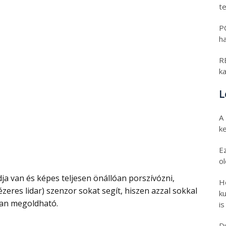
t
PO
h
RE
k
L
A
k
E
o
H
zeres lidar) szenzor sokat segít, hiszen azzal sokkal
ku
an megoldható.
is
D