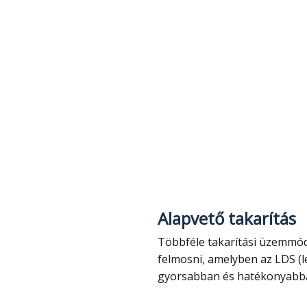
Alapvető takarítás
Többféle takarítási üzemmódja van és képes teljesen önállóan porszívózni,
felmosni, amelyben az LDS (lé
gyorsabban és hatékonyabb