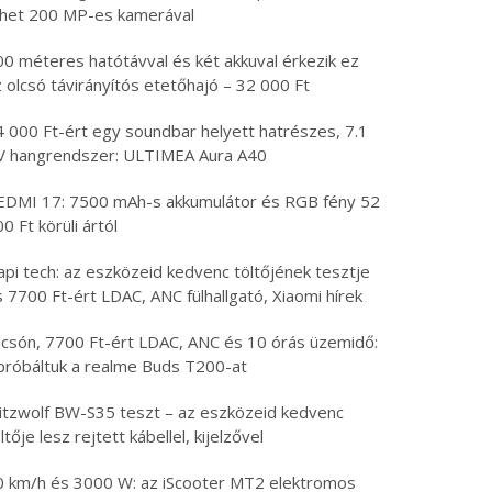
öhet 200 MP-es kamerával
00 méteres hatótávval és két akkuval érkezik ez
 olcsó távirányítós etetőhajó – 32 000 Ft
4 000 Ft-ért egy soundbar helyett hatrészes, 7.1
V hangrendszer: ULTIMEA Aura A40
EDMI 17: 7500 mAh-s akkumulátor és RGB fény 52
0 Ft körüli ártól
api tech: az eszközeid kedvenc töltőjének tesztje
 7700 Ft-ért LDAC, ANC fülhallgató, Xiaomi hírek
lcsón, 7700 Ft-ért LDAC, ANC és 10 órás üzemidő:
ipróbáltuk a realme Buds T200-at
litzwolf BW-S35 teszt – az eszközeid kedvenc
ltője lesz rejtett kábellel, kijelzővel
0 km/h és 3000 W: az iScooter MT2 elektromos