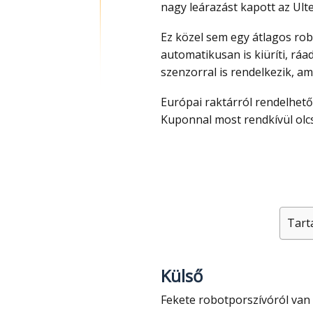
nagy leárazást kapott az Ulte
Ez közel sem egy átlagos robotporszívó, mert a portartályát önállóan és
automatikusan is kiüríti, rá
szenzorral is rendelkezik, a
Európai raktárról rendelhető, ahonnan gyorsan és vámmentesen érkezik.
Kuponnal most rendkívül olcs
Tart
Külső
Fekete robotporszívóról van szó és a hozzá tartozó dokkoló is fekete, amely