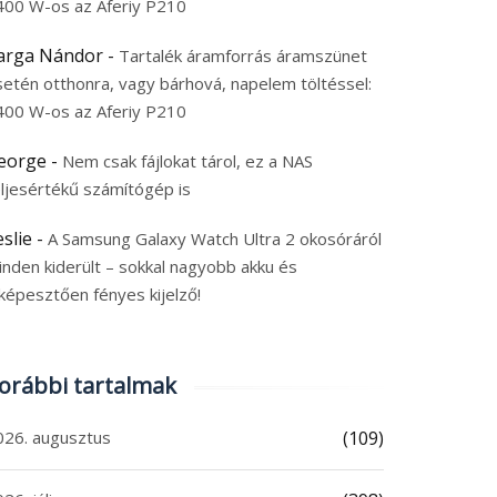
400 W-os az Aferiy P210
arga Nándor
-
Tartalék áramforrás áramszünet
setén otthonra, vagy bárhová, napelem töltéssel:
400 W-os az Aferiy P210
eorge
-
Nem csak fájlokat tárol, ez a NAS
eljesértékű számítógép is
eslie
-
A Samsung Galaxy Watch Ultra 2 okosóráról
inden kiderült – sokkal nagyobb akku és
képesztően fényes kijelző!
orábbi tartalmak
026. augusztus
(109)