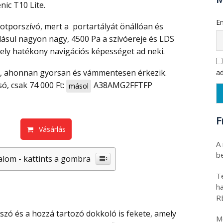
nic T10 Lite.
Em
adásul nagyon nagy, 4500 Pa a szívóereje és LDS
mely hatékony navigációs képességet ad neki.
ad
ó, csak 74 000 Ft:
A38AMG2FFTFP
másol
F
Vásárlás
A
be
alom - kattints a gombra
T
h
R
M