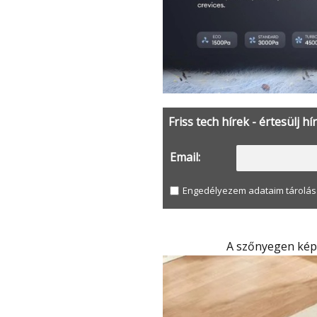
Friss tech hírek - értesülj hí
Email:
Engedélyezem adataim tárolás
A szőnyegen ké