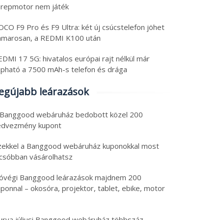
erepmotor nem játék
CO F9 Pro és F9 Ultra: két új csúcstelefon jöhet
amarosan, a REDMI K100 után
DMI 17 5G: hivatalos európai rajt nélkül már
apható a 7500 mAh-s telefon és drága
egújabb leárazások
 Banggood webáruház bedobott közel 200
edvezmény kupont
zekkel a Banggood webáruház kuponokkal most
lcsóbban vásárolhatsz
óvégi Banggood leárazások majdnem 200
ponnal – okosóra, projektor, tablet, ebike, motor
urva júliusi Banggood webáruház többszáz