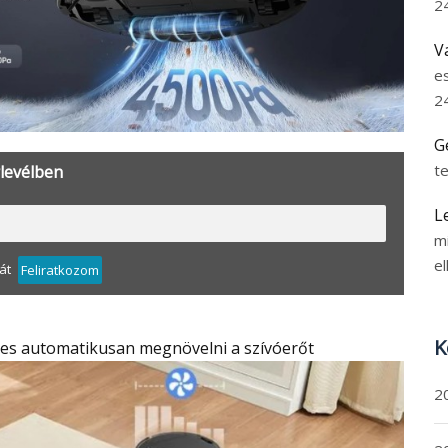
2
V
e
2
G
t
rlevélben
L
m
el
át
Feliratkozom
K
pes automatikusan megnövelni a szívóerőt
2