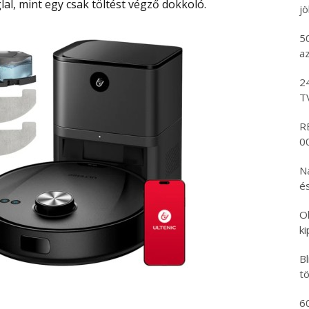
al, mint egy csak töltést végző dokkoló.
j
5
az
2
T
R
00
N
és
O
k
B
tö
6