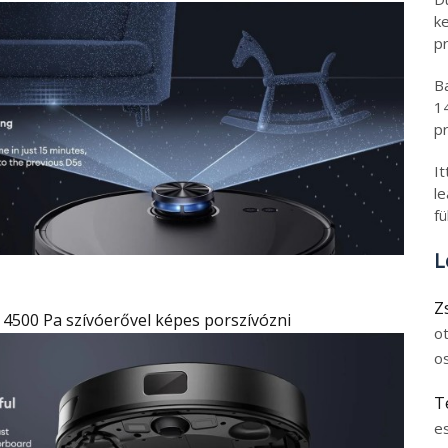
k
pr
B
1
pr
I
l
fü
L
Z
 4500 Pa szívóerővel képes porszívózni
o
o
T
e