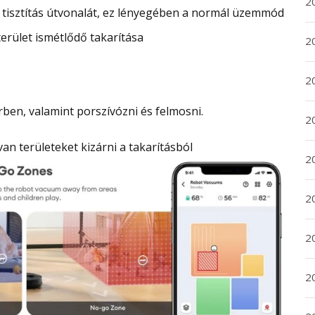
2
 tisztítás útvonalát, ez lényegében a normál üzemmód
erület ismétlődő takarítása
2
2
rben, valamint porszívózni és felmosni.
2
van területeket kizárni a takarításból
20
20
2
20