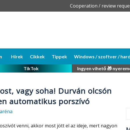
Skip
Cooperation / review reque
to
content
n
Hírek
Cikkek
Tippek
Windows / szoftver / har
TikTok
Ingyen vihető 🎁 nyerem
ost, vagy soha! Durván olcsón
sen automatikus porszívó
aréna
oszívót venni, akkor most jött el az ideje, mert nagyon
M