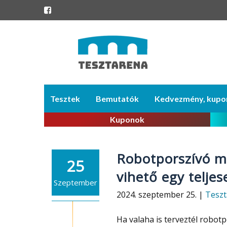
Skip
Tesztek
Bemutatók
Kedvezmény, kupo
to
content
Kuponok
Robotporszívó m
25
vihető egy telje
Szeptember
2024. szeptember 25. |
Teszt
Ha valaha is terveztél robotp