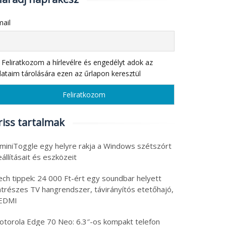
ail
Feliratkozom a hírlevélre és engedélyt adok az
ataim tárolására ezen az űrlapon keresztül
riss tartalmak
 miniToggle egy helyre rakja a Windows szétszórt
állításait és eszközeit
ech tippek: 24 000 Ft-ért egy soundbar helyett
atrészes TV hangrendszer, távirányítós etetőhajó,
EDMI
otorola Edge 70 Neo: 6.3″-os kompakt telefon