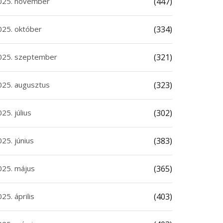
025. november
(447)
025. október
(334)
025. szeptember
(321)
025. augusztus
(323)
25. július
(302)
25. június
(383)
025. május
(365)
25. április
(403)