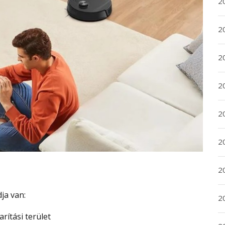
20
20
2
20
2
2
2
ja van:
2
rítási terület