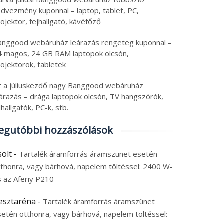
edvezmény kuponnal – laptop, tablet, PC,
ojektor, fejhallgató, kávéfőző
anggood webáruház leárazás rengeteg kuponnal –
4 magos, 24 GB RAM laptopok olcsón,
ojektorok, tabletek
tt a júliuskezdő nagy Banggood webáruház
eárazás – drága laptopok olcsón, TV hangszórók,
lhallgatók, PC-k, stb.
egutóbbi hozzászólások
solt
-
Tartalék áramforrás áramszünet esetén
tthonra, vagy bárhová, napelem töltéssel: 2400 W-
s az Aferiy P210
esztaréna
-
Tartalék áramforrás áramszünet
setén otthonra, vagy bárhová, napelem töltéssel: