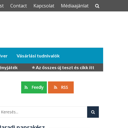
st
Contact
Kapcsolat
Médiaajánlat
dver
Vásárlási tudnivalók
ényjáték
⭐ Az összes új teszt és cikk itt
Feedly
RSS
aradj naprakész