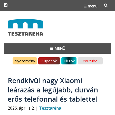
☰ menü
Skip
to
content
☰ MENÜ
Skip
Nyeremény
Kuponok
TikTok
Youtube
to
content
Rendkívül nagy Xiaomi
leárazás a legújabb, durván
erős telefonnal és tablettel
2026. április 2. |
Tesztaréna