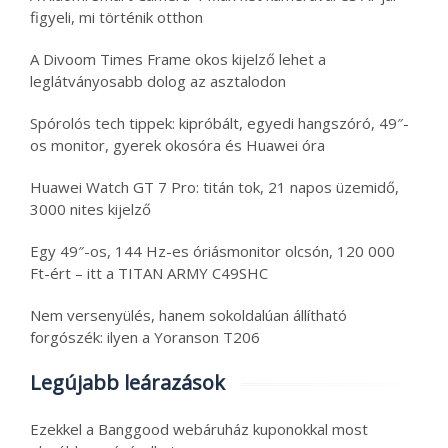
figyeli, mi történik otthon
A Divoom Times Frame okos kijelző lehet a
leglátványosabb dolog az asztalodon
Spórolós tech tippek: kipróbált, egyedi hangszóró, 49″-
os monitor, gyerek okosóra és Huawei óra
Huawei Watch GT 7 Pro: titán tok, 21 napos üzemidő,
3000 nites kijelző
Egy 49″-os, 144 Hz-es óriásmonitor olcsón, 120 000
Ft-ért – itt a TITAN ARMY C49SHC
Nem versenyülés, hanem sokoldalúan állítható
forgószék: ilyen a Yoranson T206
Legújabb leárazások
Ezekkel a Banggood webáruház kuponokkal most