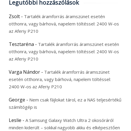
Legutóbbi hozzászólások
Zsolt
-
Tartalék áramforrás áramszünet esetén
otthonra, vagy bárhová, napelem töltéssel: 2400 W-os
az Aferiy P210
Tesztaréna
-
Tartalék áramforrás áramszünet esetén
otthonra, vagy bárhová, napelem töltéssel: 2400 W-os
az Aferiy P210
Varga Nándor
-
Tartalék áramforrás áramszünet
esetén otthonra, vagy bárhová, napelem töltéssel:
2400 W-os az Aferiy P210
George
-
Nem csak fájlokat tárol, ez a NAS teljesértékű
számítógép is
Leslie
-
A Samsung Galaxy Watch Ultra 2 okosóráról
minden kiderült – sokkal nagyobb akku és elképesztően