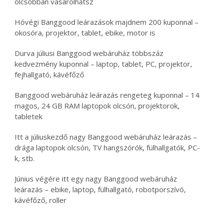
olcsóbban vásárolhatsz
Hóvégi Banggood leárazások majdnem 200 kuponnal –
okosóra, projektor, tablet, ebike, motor is
Durva júliusi Banggood webáruház többszáz
kedvezmény kuponnal – laptop, tablet, PC, projektor,
fejhallgató, kávéfőző
Banggood webáruház leárazás rengeteg kuponnal – 14
magos, 24 GB RAM laptopok olcsón, projektorok,
tabletek
Itt a júliuskezdő nagy Banggood webáruház leárazás –
drága laptopok olcsón, TV hangszórók, fülhallgatók, PC-
k, stb.
Június végére itt egy nagy Banggood webáruház
leárazás – ebike, laptop, fülhallgató, robotporszívó,
kávéfőző, roller