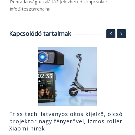
Pontatlanságot találtál? Jelezheted - kapcsolat:
info@tesztarena.hu
Kapcsolódó tartalmak
S
h
o
2
Friss tech: látványos okos kijelző, olcsó
projektor nagy fényerővel, izmos roller,
Xiaomi hírek