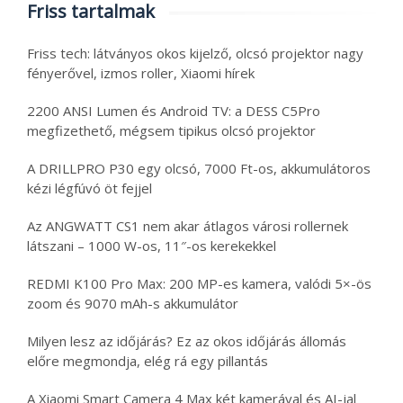
Friss tartalmak
Friss tech: látványos okos kijelző, olcsó projektor nagy
fényerővel, izmos roller, Xiaomi hírek
2200 ANSI Lumen és Android TV: a DESS C5Pro
megfizethető, mégsem tipikus olcsó projektor
A DRILLPRO P30 egy olcsó, 7000 Ft-os, akkumulátoros
kézi légfúvó öt fejjel
Az ANGWATT CS1 nem akar átlagos városi rollernek
látszani – 1000 W-os, 11″-os kerekekkel
REDMI K100 Pro Max: 200 MP-es kamera, valódi 5×-ös
zoom és 9070 mAh-s akkumulátor
Milyen lesz az időjárás? Ez az okos időjárás állomás
előre megmondja, elég rá egy pillantás
A Xiaomi Smart Camera 4 Max két kamerával és AI-jal