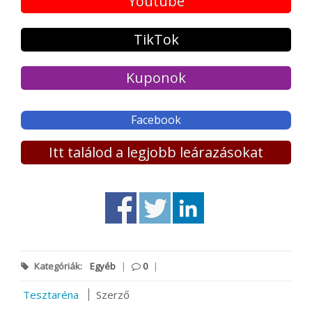
Youtube
TikTok
Kuponok
Facebook
Itt találod a legjobb leárazásokat
Kategóriák:
Egyéb
|
0
|
Tesztaréna
Szerző