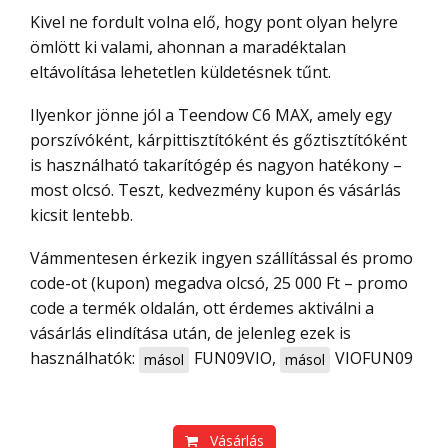
Kivel ne fordult volna elő, hogy pont olyan helyre
ömlött ki valami, ahonnan a maradéktalan
eltávolítása lehetetlen küldetésnek tűnt.
Ilyenkor jönne jól a Teendow C6 MAX, amely egy
porszívóként, kárpittisztítóként és gőztisztítóként
is használható takarítógép és nagyon hatékony –
most olcsó. Teszt, kedvezmény kupon és vásárlás
kicsit lentebb.
Vámmentesen érkezik ingyen szállítással és promo
code-ot (kupon) megadva olcsó, 25 000 Ft – promo
code a termék oldalán, ott érdemes aktiválni a
vásárlás elindítása után, de jelenleg ezek is
használhatók:
FUN09VIO
,
VIOFUN09
másol
másol
Vásárlás