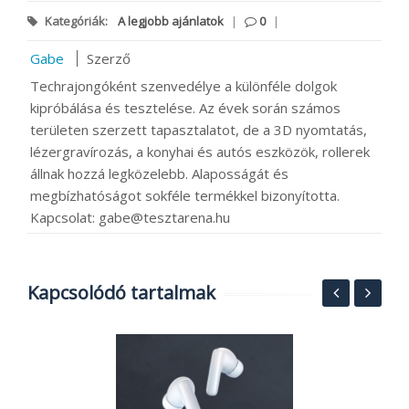
Kategóriák:
A legjobb ajánlatok
|
0
|
Gabe
Szerző
Techrajongóként szenvedélye a különféle dolgok
kipróbálása és tesztelése. Az évek során számos
területen szerzett tapasztalatot, de a 3D nyomtatás,
lézergravírozás, a konyhai és autós eszközök, rollerek
állnak hozzá legközelebb. Alaposságát és
megbízhatóságot sokféle termékkel bizonyította.
Kapcsolat: gabe@tesztarena.hu
Kapcsolódó tartalmak
1
g
e
h