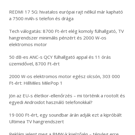
REDMI 17 5G: hivatalos európai rajt nélkül már kapható
a 7500 mAh-s telefon és drága
Tech válogatás: 8700 Ft-ért elég komoly fülhallgató, TV
hangrendszer minimális pénzért és 2000 W-os
elektromos motor
50 dB-es ANC-s QCY fülhallgató appal és 11 órás
üzemidővel, 8700 Ft-ért
2000 W-os elektromos motor egész olcsón, 303 000
Ft-ért: HillMiles MilePop 1
Jön az EU-s életkor-ellenőrzés – mi történik a rootolt és
egyedi Androidot használó telefonokkal?
19 000 Ft-ért, egy soundbar árán adják ezt a kipróbált
Ultimea TV hangrendszert
Reklám jelent meg a BMW-k kijelzőjén – tényleg erre