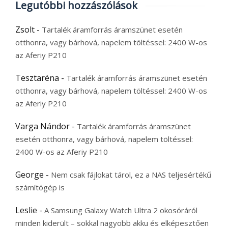
Legutóbbi hozzászólások
Zsolt
-
Tartalék áramforrás áramszünet esetén
otthonra, vagy bárhová, napelem töltéssel: 2400 W-os
az Aferiy P210
Tesztaréna
-
Tartalék áramforrás áramszünet esetén
otthonra, vagy bárhová, napelem töltéssel: 2400 W-os
az Aferiy P210
Varga Nándor
-
Tartalék áramforrás áramszünet
esetén otthonra, vagy bárhová, napelem töltéssel:
2400 W-os az Aferiy P210
George
-
Nem csak fájlokat tárol, ez a NAS teljesértékű
számítógép is
Leslie
-
A Samsung Galaxy Watch Ultra 2 okosóráról
minden kiderült – sokkal nagyobb akku és elképesztően