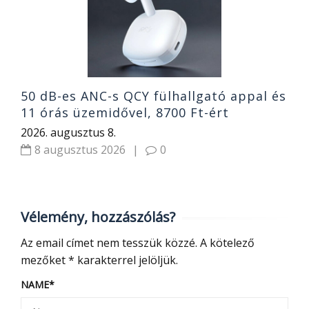
2
50 dB-es ANC-s QCY fülhallgató appal és
11 órás üzemidővel, 8700 Ft-ért
2026. augusztus 8.
8 augusztus 2026
|
0
Vélemény, hozzászólás?
Az email címet nem tesszük közzé.
A kötelező
mezőket
*
karakterrel jelöljük.
NAME
*