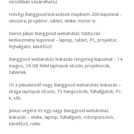
olcsóbban vásárolhatsz
Hóvégi Banggood leárazások majdnem 200 kuponnal –
okosóra, projektor, tablet, ebike, motor is
Durva júliusi Banggood webáruház többszáz
kedvezmény kuponnal – laptop, tablet, PC, projektor,
fejhallgató, kávéfőző
Banggood webáruház leárazás rengeteg kuponnal – 14
magos, 24 GB RAM laptopok olcsón, projektorok,
tabletek
Itt a júliuskezdő nagy Banggood webáruház leárazás –
drága laptopok olcsón, TV hangszórók, fülhallgatók, PC-
k, stb.
Június végére itt egy nagy Banggood webáruház
leárazás – ebike, laptop, fülhallgató, robotporszívó,
kávéfőző, roller