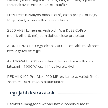
tartanak az internetre kötött autók?
Friss tech: látványos okos kijelző, olcsó projektor nagy
fényerővel, izmos roller, Xiaomi hírek
2200 ANSI Lumen és Android TV: a DESS C5Pro
megfizethető, mégsem tipikus olcsó projektor
A DRILLPRO P30 egy olcsó, 7000 Ft-os, akkumulátoros
kézi légfúvó öt fejjel
Az ANGWATT CS1 nem akar átlagos városi rollernek
látszani – 1000 W-os, 11″-os kerekekkel
REDMI K100 Pro Max: 200 MP-es kamera, valódi 5×-ös
zoom és 9070 mAh-s akkumulátor
Legújabb leárazások
Ezekkel a Banggood webáruház kuponokkal most