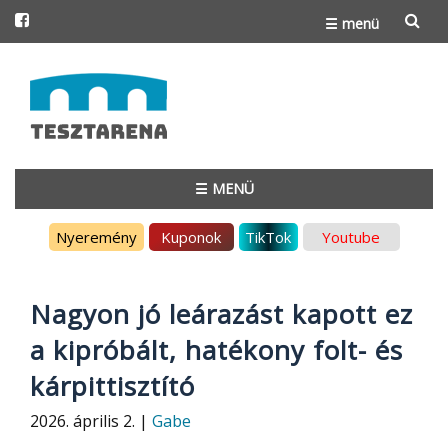
☰ menü
Skip
to
content
☰ MENÜ
Skip
Nyeremény
Kuponok
TikTok
Youtube
to
content
Nagyon jó leárazást kapott ez
a kipróbált, hatékony folt- és
kárpittisztító
2026. április 2. |
Gabe