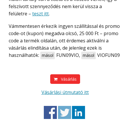
felszívott szennyeződés nem kerül vissza a
felületre –
teszt itt
.
Vámmentesen érkezik ingyen szállítással és promo
code-ot (kupon) megadva olcsó, 25 000 Ft – promo
code a termék oldalán, ott érdemes aktiválni a
vásárlás elindítása után, de jelenleg ezek is
használhatók:
FUN09VIO
,
VIOFUN09
másol
másol
Vásárlás
Vásárlási útmutató itt