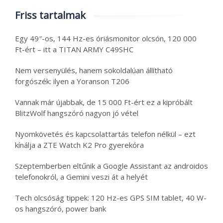
Friss tartalmak
Egy 49″-os, 144 Hz-es óriásmonitor olcsón, 120 000
Ft-ért – itt a TITAN ARMY C49SHC
Nem versenyülés, hanem sokoldalúan állítható
forgószék: ilyen a Yoranson T206
Vannak már újabbak, de 15 000 Ft-ért ez a kipróbált
BlitzWolf hangszóró nagyon jó vétel
Nyomkövetés és kapcsolattartás telefon nélkül – ezt
kínálja a ZTE Watch K2 Pro gyerekóra
Szeptemberben eltűnik a Google Assistant az androidos
telefonokról, a Gemini veszi át a helyét
Tech olcsóság tippek: 120 Hz-es GPS SIM tablet, 40 W-
os hangszóró, power bank