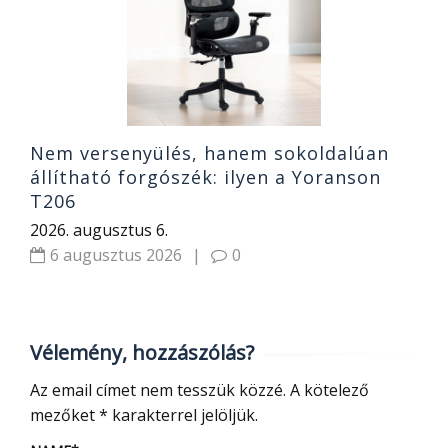
K
2
Nem versenyülés, hanem sokoldalúan
állítható forgószék: ilyen a Yoranson
T206
2026. augusztus 6.
6 augusztus 2026
|
0
Vélemény, hozzászólás?
Az email címet nem tesszük közzé.
A kötelező
mezőket
*
karakterrel jelöljük.