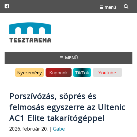
☰ menü
Skip
to
content
☰ MENÜ
Skip
Nyeremény
Kuponok
TikTok
Youtube
to
content
Porszívózás, söprés és
felmosás egyszerre az Ultenic
AC1 Elite takarítógéppel
2026. február 20. |
Gabe