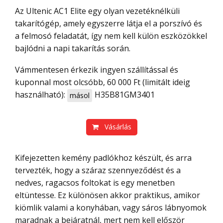
Az Ultenic AC1 Elite egy olyan vezetéknélküli
takarítógép, amely egyszerre látja el a porszívó és
a felmosó feladatát, így nem kell külön eszközökkel
bajlódni a napi takarítás során.
Vámmentesen érkezik ingyen szállítással és
kuponnal most olcsóbb, 60 000 Ft (limitált ideig
használható):
H35B81GM3401
másol
Vásárlás
Kifejezetten kemény padlókhoz készült, és arra
tervezték, hogy a száraz szennyeződést és a
nedves, ragacsos foltokat is egy menetben
eltüntesse. Ez különösen akkor praktikus, amikor
kiömlik valami a konyhában, vagy sáros lábnyomok
maradnak a bejáratnál, mert nem kell először