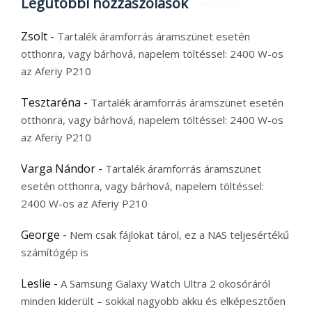
Legutóbbi hozzászólások
Zsolt
-
Tartalék áramforrás áramszünet esetén
otthonra, vagy bárhová, napelem töltéssel: 2400 W-os
az Aferiy P210
Tesztaréna
-
Tartalék áramforrás áramszünet esetén
otthonra, vagy bárhová, napelem töltéssel: 2400 W-os
az Aferiy P210
Varga Nándor
-
Tartalék áramforrás áramszünet
esetén otthonra, vagy bárhová, napelem töltéssel:
2400 W-os az Aferiy P210
George
-
Nem csak fájlokat tárol, ez a NAS teljesértékű
számítógép is
Leslie
-
A Samsung Galaxy Watch Ultra 2 okosóráról
minden kiderült – sokkal nagyobb akku és elképesztően