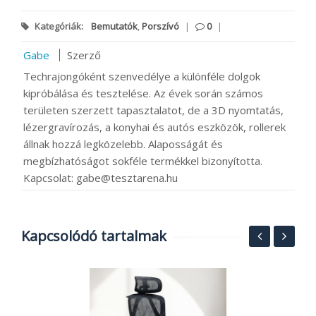
Kategóriák:
Bemutatók
,
Porszívó
|
0
|
Gabe
Szerző
Techrajongóként szenvedélye a különféle dolgok
kipróbálása és tesztelése. Az évek során számos
területen szerzett tapasztalatot, de a 3D nyomtatás,
lézergravírozás, a konyhai és autós eszközök, rollerek
állnak hozzá legközelebb. Alaposságát és
megbízhatóságot sokféle termékkel bizonyította.
Kapcsolat: gabe@tesztarena.hu
Kapcsolódó tartalmak
N
t