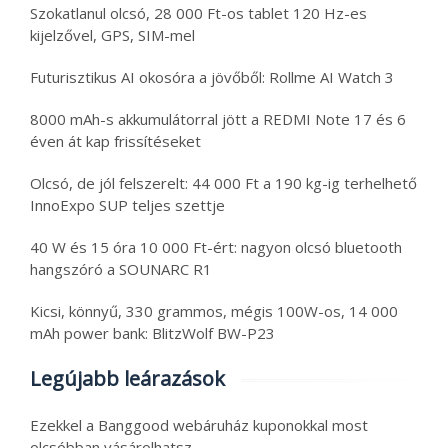
Szokatlanul olcsó, 28 000 Ft-os tablet 120 Hz-es
kijelzővel, GPS, SIM-mel
Futurisztikus AI okosóra a jövőből: Rollme AI Watch 3
8000 mAh-s akkumulátorral jött a REDMI Note 17 és 6
éven át kap frissítéseket
Olcsó, de jól felszerelt: 44 000 Ft a 190 kg-ig terhelhető
InnoExpo SUP teljes szettje
40 W és 15 óra 10 000 Ft-ért: nagyon olcsó bluetooth
hangszóró a SOUNARC R1
Kicsi, könnyű, 330 grammos, mégis 100W-os, 14 000
mAh power bank: BlitzWolf BW-P23
Legújabb leárazások
Ezekkel a Banggood webáruház kuponokkal most
olcsóbban vásárolhatsz