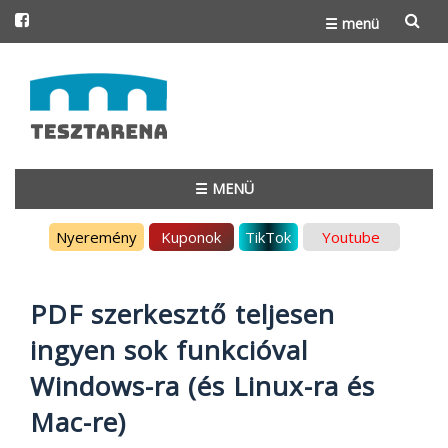
☰ menü
Skip
to
content
☰ MENÜ
Skip
Nyeremény
Kuponok
TikTok
Youtube
to
content
PDF szerkesztő teljesen
ingyen sok funkcióval
Windows-ra (és Linux-ra és
Mac-re)