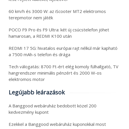
60 km/h és 3000 W: az iScooter MT2 elektromos
terepmotor nem játék
POCO F9 Pro és F9 Ultra: két új csúcstelefon jöhet
hamarosan, a REDMI K100 után
REDMI 17 5G: hivatalos európai rajt nélkül már kapható
a 7500 mAh-s telefon és drága
Tech válogatás: 8700 Ft-ért elég komoly fülhallgató, TV
hangrendszer minimális pénzért és 2000 W-os
elektromos motor
Legújabb leárazások
A Banggood webáruház bedobott közel 200
kedvezmény kupont
Ezekkel a Banggood webáruház kuponokkal most