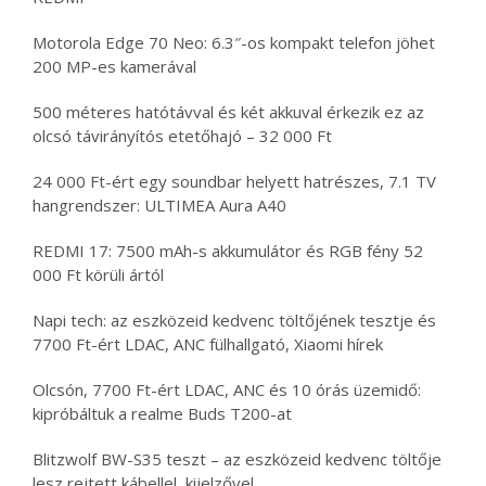
Motorola Edge 70 Neo: 6.3″-os kompakt telefon jöhet
200 MP-es kamerával
500 méteres hatótávval és két akkuval érkezik ez az
olcsó távirányítós etetőhajó – 32 000 Ft
24 000 Ft-ért egy soundbar helyett hatrészes, 7.1 TV
hangrendszer: ULTIMEA Aura A40
REDMI 17: 7500 mAh-s akkumulátor és RGB fény 52
000 Ft körüli ártól
Napi tech: az eszközeid kedvenc töltőjének tesztje és
7700 Ft-ért LDAC, ANC fülhallgató, Xiaomi hírek
Olcsón, 7700 Ft-ért LDAC, ANC és 10 órás üzemidő:
kipróbáltuk a realme Buds T200-at
Blitzwolf BW-S35 teszt – az eszközeid kedvenc töltője
lesz rejtett kábellel, kijelzővel