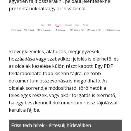
egyetlen fájlt összerakni, például jelentéseknél,
prezentációknál vagy archiválásnál.
Szövegkiemelés, aláhúzás, megjegyzések
hozzáadása vagy szabadkézi jelölés is elérhető, és
az oldalak kezelése külön részt kapott. Egy PDF
feldarabolható több kisebb fájlra, de több
dokumentum összevonása is megoldható. Az
oldalak sorrendje módosítható, törölhetők a
felesleges részek, vagy akár forgatás is elérhető,
ha egy beszkennelt dokumentum rossz tájolással
került a fájlba.
Friss tech hírek - értesülj hírlevélben