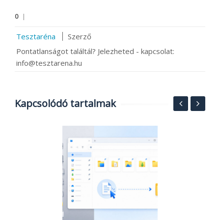
0
|
Tesztaréna
Szerző
Pontatlanságot találtál? Jelezheted - kapcsolat:
info@tesztarena.hu
Kapcsolódó tartalmak
A
k
s
20