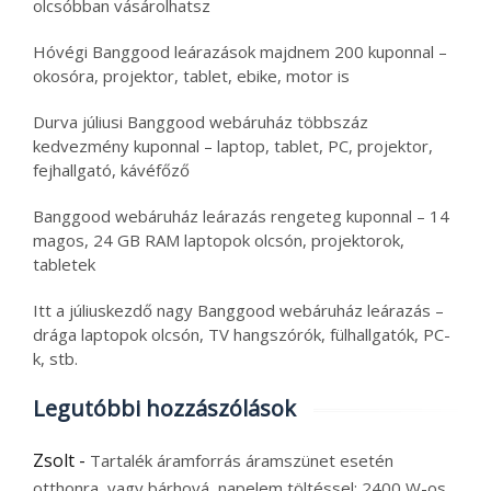
olcsóbban vásárolhatsz
Hóvégi Banggood leárazások majdnem 200 kuponnal –
okosóra, projektor, tablet, ebike, motor is
Durva júliusi Banggood webáruház többszáz
kedvezmény kuponnal – laptop, tablet, PC, projektor,
fejhallgató, kávéfőző
Banggood webáruház leárazás rengeteg kuponnal – 14
magos, 24 GB RAM laptopok olcsón, projektorok,
tabletek
Itt a júliuskezdő nagy Banggood webáruház leárazás –
drága laptopok olcsón, TV hangszórók, fülhallgatók, PC-
k, stb.
Legutóbbi hozzászólások
Zsolt
-
Tartalék áramforrás áramszünet esetén
otthonra, vagy bárhová, napelem töltéssel: 2400 W-os