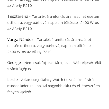
az Aferiy P210
Tesztaréna
-
Tartalék áramforrás áramszünet esetén
otthonra, vagy bárhová, napelem töltéssel: 2400 W-os
az Aferiy P210
Varga Nándor
-
Tartalék áramforrás áramszünet
esetén otthonra, vagy bárhová, napelem töltéssel:
2400 W-os az Aferiy P210
George
-
Nem csak fájlokat tárol, ez a NAS teljesértékű
számítógép is
Leslie
-
A Samsung Galaxy Watch Ultra 2 okosóráról
minden kiderült – sokkal nagyobb akku és elképesztően
fényes kijelző!