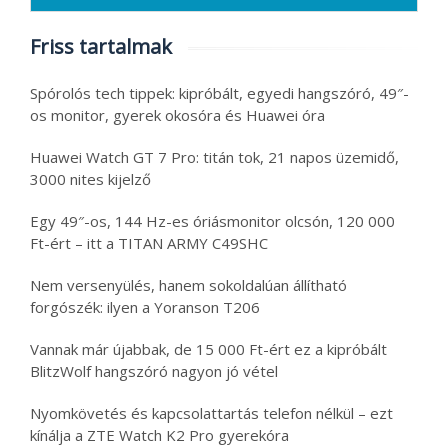
Friss tartalmak
Spórolós tech tippek: kipróbált, egyedi hangszóró, 49″-
os monitor, gyerek okosóra és Huawei óra
Huawei Watch GT 7 Pro: titán tok, 21 napos üzemidő,
3000 nites kijelző
Egy 49″-os, 144 Hz-es óriásmonitor olcsón, 120 000
Ft-ért – itt a TITAN ARMY C49SHC
Nem versenyülés, hanem sokoldalúan állítható
forgószék: ilyen a Yoranson T206
Vannak már újabbak, de 15 000 Ft-ért ez a kipróbált
BlitzWolf hangszóró nagyon jó vétel
Nyomkövetés és kapcsolattartás telefon nélkül – ezt
kínálja a ZTE Watch K2 Pro gyerekóra