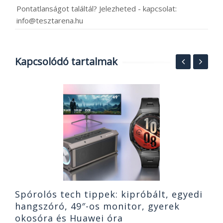
Pontatlanságot találtál? Jelezheted - kapcsolat:
info@tesztarena.hu
Kapcsolódó tartalmak
T
és
S
b
2
Spórolós tech tippek: kipróbált, egyedi
hangszóró, 49″-os monitor, gyerek
okosóra és Huawei óra