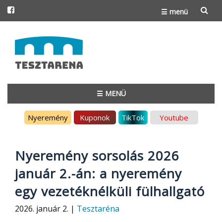
☰ menü
Skip
to
content
☰ MENÜ
Skip
Nyeremény
Kuponok
TikTok
Youtube
to
content
Nyeremény sorsolás 2026
január 2.-án: a nyeremény
egy vezetéknélküli fülhallgató
2026. január 2. |
Tesztaréna