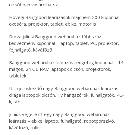
olcsóbban vásárolhatsz
Hóvégi Banggood leárazások majdnem 200 kuponnal –
okosóra, projektor, tablet, ebike, motor is
Durva júliusi Banggood webáruház többszáz
kedvezmény kuponnal – laptop, tablet, PC, projektor,
fejhallgató, kávéfőző
Banggood webáruház leárazás rengeteg kuponnal – 14
magos, 24 GB RAM laptopok olcsón, projektorok,
tabletek
Itt a júliuskezdő nagy Banggood webáruház leárazás –
drága laptopok olcsón, TV hangszórók, fülhallgatók, PC-
k, stb.
Június végére itt egy nagy Banggood webáruház
leárazás – ebike, laptop, fülhallgató, robotporszívó,
kávéfőző, roller