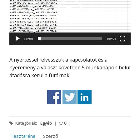
00:00
00:50
A nyertessel felvesszük a kapcsolatot és a
nyeremény a választ követően 5 munkanapon belül
átadásra kerül a futárnak.
Kategóriák:
Egyéb
|
0
|
Tesztaréna
Szerző