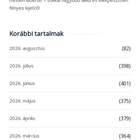
minden kiderült – sokkal nagyobb akku és elképesztően
fényes kijelző!
Korábbi tartalmak
2026. augusztus
(82)
2026. július
(398)
2026. június
(401)
2026. május
(375)
2026. április
(379)
2026. március
(364)