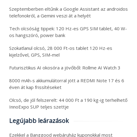
Szeptemberben eltűnik a Google Assistant az androidos
telefonokról, a Gemini veszi át a helyét
Tech olcsóság tippek: 120 Hz-es GPS SIM tablet, 40 W-
os hangszóró, power bank
Szokatlanul olcsó, 28 000 Ft-os tablet 120 Hz-es
kijelzővel, GPS, SIM-mel
Futurisztikus AI okosóra a jövőből: Rollme AI Watch 3
8000 mAh-s akkumulátorral jött a REDMI Note 17 és 6
éven át kap frissítéseket
Olcsó, de jól felszerelt: 44 000 Ft a 190 kg-ig terhelhető
InnoExpo SUP teljes szettje
Legújabb leárazások
Ezekkel a Banggood webáruház kuponokkal most