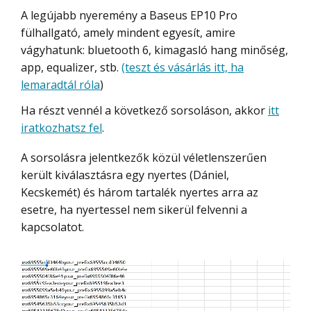
A legújabb nyeremény a Baseus EP10 Pro
fülhallgató, amely mindent egyesít, amire
vágyhatunk: bluetooth 6, kimagasló hang minőség,
app, equalizer, stb.
(teszt és vásárlás itt, ha
lemaradtál róla
)
Ha részt vennél a következő sorsoláson, akkor
itt
iratkozhatsz fel
.
A sorsolásra jelentkezők közül véletlenszerűen
került kiválasztásra egy nyertes (Dániel,
Kecskemét) és három tartalék nyertes arra az
esetre, ha nyertessel nem sikerül felvenni a
kapcsolatot.
Videólejátszó