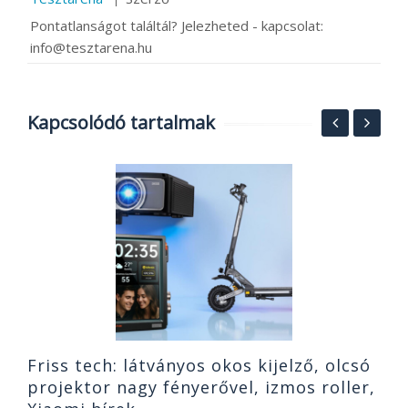
Pontatlanságot találtál? Jelezheted - kapcsolat:
info@tesztarena.hu
Kapcsolódó tartalmak
S
h
o
2
Friss tech: látványos okos kijelző, olcsó
projektor nagy fényerővel, izmos roller,