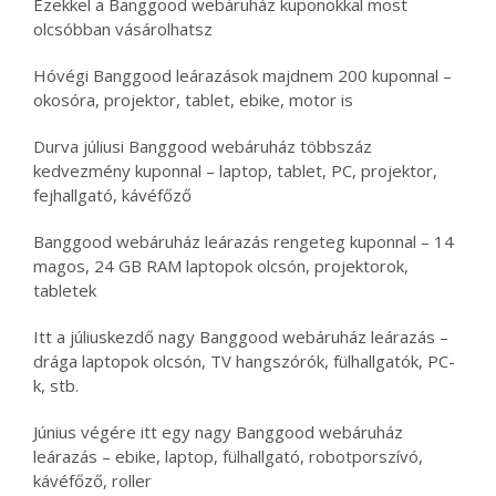
Ezekkel a Banggood webáruház kuponokkal most
olcsóbban vásárolhatsz
Hóvégi Banggood leárazások majdnem 200 kuponnal –
okosóra, projektor, tablet, ebike, motor is
Durva júliusi Banggood webáruház többszáz
kedvezmény kuponnal – laptop, tablet, PC, projektor,
fejhallgató, kávéfőző
Banggood webáruház leárazás rengeteg kuponnal – 14
magos, 24 GB RAM laptopok olcsón, projektorok,
tabletek
Itt a júliuskezdő nagy Banggood webáruház leárazás –
drága laptopok olcsón, TV hangszórók, fülhallgatók, PC-
k, stb.
Június végére itt egy nagy Banggood webáruház
leárazás – ebike, laptop, fülhallgató, robotporszívó,
kávéfőző, roller