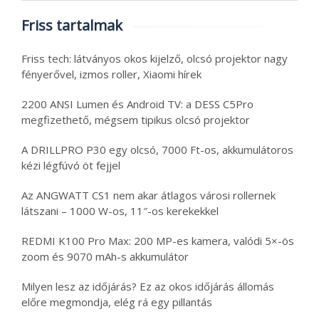
Friss tartalmak
Friss tech: látványos okos kijelző, olcsó projektor nagy
fényerővel, izmos roller, Xiaomi hírek
2200 ANSI Lumen és Android TV: a DESS C5Pro
megfizethető, mégsem tipikus olcsó projektor
A DRILLPRO P30 egy olcsó, 7000 Ft-os, akkumulátoros
kézi légfúvó öt fejjel
Az ANGWATT CS1 nem akar átlagos városi rollernek
látszani – 1000 W-os, 11″-os kerekekkel
REDMI K100 Pro Max: 200 MP-es kamera, valódi 5×-ös
zoom és 9070 mAh-s akkumulátor
Milyen lesz az időjárás? Ez az okos időjárás állomás
előre megmondja, elég rá egy pillantás