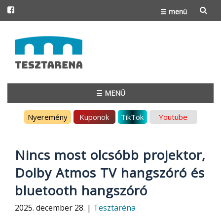
☰ menü
Skip
to
content
☰ MENÜ
Skip
Nyeremény
Kuponok
TikTok
Youtube
to
content
Nincs most olcsóbb projektor,
Dolby Atmos TV hangszóró és
bluetooth hangszóró
2025. december 28. |
Tesztaréna