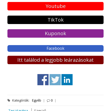
Youtube
TikTok
Kuponok
Facebook
Itt találod a legjobb leárazásokat
Kategóriák:
Egyéb
|
0
|
Tesztaréna
Szerző