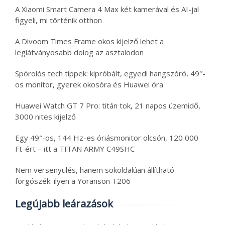
A Xiaomi Smart Camera 4 Max két kamerával és AI-jal
figyeli, mi történik otthon
A Divoom Times Frame okos kijelző lehet a
leglátványosabb dolog az asztalodon
Spórolós tech tippek: kipróbált, egyedi hangszóró, 49″-
os monitor, gyerek okosóra és Huawei óra
Huawei Watch GT 7 Pro: titán tok, 21 napos üzemidő,
3000 nites kijelző
Egy 49″-os, 144 Hz-es óriásmonitor olcsón, 120 000
Ft-ért – itt a TITAN ARMY C49SHC
Nem versenyülés, hanem sokoldalúan állítható
forgószék: ilyen a Yoranson T206
Legújabb leárazások