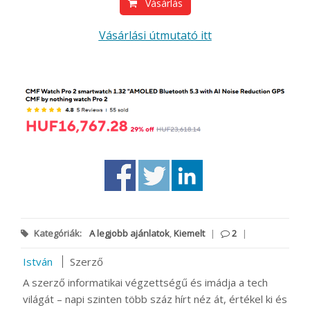
Vásárlás
Vásárlási útmutató itt
Kategóriák:
A legjobb ajánlatok
,
Kiemelt
|
2
|
István
Szerző
A szerző informatikai végzettségű és imádja a tech
világát – napi szinten több száz hírt néz át, értékel ki és