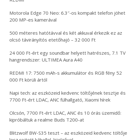
Motorola Edge 70 Neo: 6.3″-os kompakt telefon jöhet
200 MP-es kamerával
500 méteres hatótávval és két akkuval érkezik ez az
olcsó távirányítós etetőhajó – 32 000 Ft
24 000 Ft-ért egy soundbar helyett hatrészes, 7.1 TV
hangrendszer: ULTIMEA Aura A40
REDMI 17: 7500 mAh-s akkumulátor és RGB fény 52
000 Ft körüli ártól
Napi tech: az eszközeid kedvenc töltőjének tesztje és
7700 Ft-ért LDAC, ANC fülhallgató, Xiaomi hírek
Olcsón, 7700 Ft-ért LDAC, ANC és 10 órás üzemidő:
kipróbáltuk a realme Buds T200-at
Blitzwolf BW-S35 teszt – az eszközeid kedvenc töltője
lesz rejtett kábellel, kijelzővel