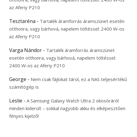
az Aferiy P210
Tesztaréna
-
Tartalék áramforrás áramszünet esetén
otthonra, vagy bárhová, napelem töltéssel: 2400 W-os
az Aferiy P210
Varga Nándor
-
Tartalék áramforrás áramszünet
esetén otthonra, vagy bárhová, napelem töltéssel:
2400 W-os az Aferiy P210
George
-
Nem csak fájlokat tárol, ez a NAS teljesértékű
számítógép is
Leslie
-
A Samsung Galaxy Watch Ultra 2 okosóráról
minden kiderült – sokkal nagyobb akku és elképesztően
fényes kijelző!