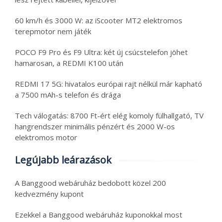
60 km/h és 3000 W: az iScooter MT2 elektromos
terepmotor nem játék
POCO F9 Pro és F9 Ultra: két új csúcstelefon jöhet
hamarosan, a REDMI K100 után
REDMI 17 5G: hivatalos európai rajt nélkül már kapható
a 7500 mAh-s telefon és drága
Tech válogatás: 8700 Ft-ért elég komoly fülhallgató, TV
hangrendszer minimális pénzért és 2000 W-os
elektromos motor
Legújabb leárazások
A Banggood webáruház bedobott közel 200
kedvezmény kupont
Ezekkel a Banggood webáruház kuponokkal most