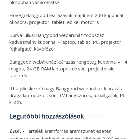
olcsóbban vásárolhatsz
Hóvégi Banggood leárazások majdnem 200 kuponnal –
okosóra, projektor, tablet, ebike, motor is
Durva júliusi Banggood webáruház többszáz
kedvezmény kuponnal – laptop, tablet, PC, projektor,
fejhallgató, kávéfőző
Banggood webáruház leárazás rengeteg kuponnal – 14
magos, 24 GB RAM laptopok olcsón, projektorok,
tabletek
Itt a júliuskezdő nagy Banggood webáruház leárazás –
drága laptopok olcsón, TV hangszórók, fülhallgatók, PC-
k, stb.
Legutóbbi hozzászólások
Zsolt
-
Tartalék áramforrás áramszünet esetén
otthonra, vagy bárhová, napelem töltéssel: 2400 W-os