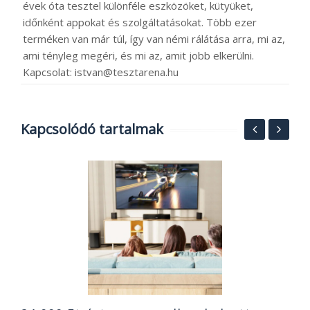
évek óta tesztel különféle eszközöket, kütyüket,
időnként appokat és szolgáltatásokat. Több ezer
terméken van már túl, így van némi rálátása arra, mi az,
ami tényleg megéri, és mi az, amit jobb elkerülni.
Kapcsolat: istvan@tesztarena.hu
Kapcsolódó tartalmak
O
ó
B
2