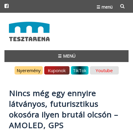
☰ menü
Skip
to
content
☰ MENÜ
Skip
Nyeremény
Kuponok
TikTok
Youtube
to
content
Nincs még egy ennyire
látványos, futurisztikus
okosóra ilyen brutál olcsón –
AMOLED, GPS