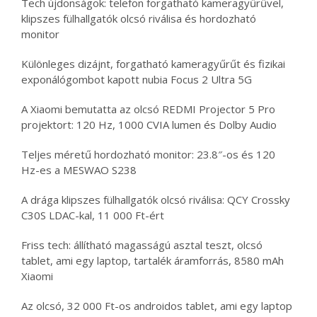
Tech újdonságok: telefon forgatható kameragyűrűvel,
klipszes fülhallgatók olcsó riválisa és hordozható
monitor
Különleges dizájnt, forgatható kameragyűrűt és fizikai
exponálógombot kapott nubia Focus 2 Ultra 5G
A Xiaomi bemutatta az olcsó REDMI Projector 5 Pro
projektort: 120 Hz, 1000 CVIA lumen és Dolby Audio
Teljes méretű hordozható monitor: 23.8″-os és 120
Hz-es a MESWAO S238
A drága klipszes fülhallgatók olcsó riválisa: QCY Crossky
C30S LDAC-kal, 11 000 Ft-ért
Friss tech: állítható magasságú asztal teszt, olcsó
tablet, ami egy laptop, tartalék áramforrás, 8580 mAh
Xiaomi
Az olcsó, 32 000 Ft-os androidos tablet, ami egy laptop