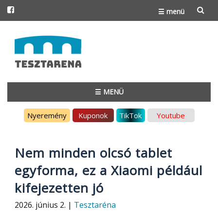
☰ menü
Skip
to
content
☰ MENÜ
Skip
Nyeremény
Kuponok
TikTok
Youtube
to
content
Nem minden olcsó tablet
egyforma, ez a Xiaomi például
kifejezetten jó
2026. június 2. |
Tesztaréna