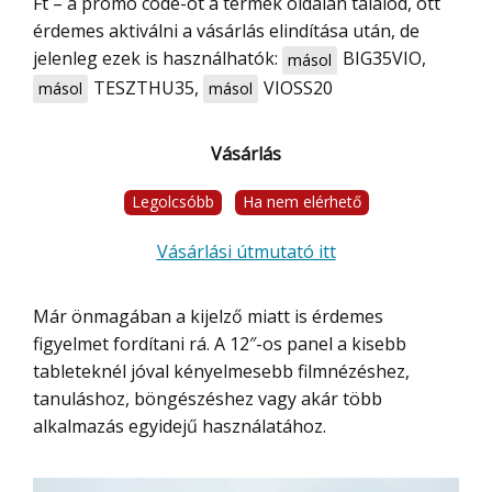
Ft – a promo code-ot a termék oldalán találod, ott
érdemes aktiválni a vásárlás elindítása után, de
jelenleg ezek is használhatók:
BIG35VIO
,
másol
TESZTHU35
,
VIOSS20
másol
másol
Vásárlás
Legolcsóbb
Ha nem elérhető
Vásárlási útmutató itt
Már önmagában a kijelző miatt is érdemes
figyelmet fordítani rá. A 12″-os panel a kisebb
tableteknél jóval kényelmesebb filmnézéshez,
tanuláshoz, böngészéshez vagy akár több
alkalmazás egyidejű használatához.