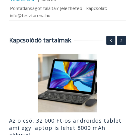
Pontatlanságot találtál? Jelezheted - kapcsolat:
info@tesztarena.hu
Kapcsolódó tartalmak
Á
W
P
2
Az olcsó, 32 000 Ft-os androidos tablet,
ami egy laptop is lehet 8000 mAh
akkuval