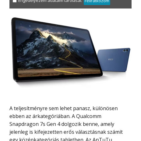
Engedélyezem adataim tárolását
Feliratkozom
A teljesítményre sem lehet panasz, különösen
ebben az árkategóriában. A Qualcomm
Snapdragon 7s Gen 4 dolgozik benne, amely
jelenleg is kifejezetten erős választásnak számít
egy középkategóriás tabletben. Az AnTuTu