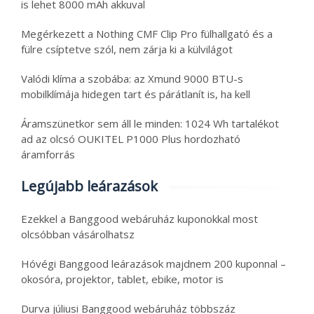
is lehet 8000 mAh akkuval
Megérkezett a Nothing CMF Clip Pro fülhallgató és a
fülre csíptetve szól, nem zárja ki a külvilágot
Valódi klíma a szobába: az Xmund 9000 BTU-s
mobilklímája hidegen tart és párátlanít is, ha kell
Áramszünetkor sem áll le minden: 1024 Wh tartalékot
ad az olcsó OUKITEL P1000 Plus hordozható
áramforrás
Legújabb leárazások
Ezekkel a Banggood webáruház kuponokkal most
olcsóbban vásárolhatsz
Hóvégi Banggood leárazások majdnem 200 kuponnal –
okosóra, projektor, tablet, ebike, motor is
Durva júliusi Banggood webáruház többszáz