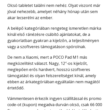
Olcsó tabletet találni nem nehéz. Olyat viszont már
jóval nehezebb, amelyet néhány hónap után sem
akar lecserélni az ember.
A belépő kategóriában rengeteg ismeretlen márka
kínál első ránézésre csábító ajánlatokat, de a
gyakorlatban gyakran a kijelzőn, a teljesítményen
vagy a szoftveres támogatáson spórolnak.
De nem a Xiaomi, mert a POCO Pad M1 más
megközelítést választ. Nagy, 12″-os kijelzőt,
meglepően erős hardvert, hosszú szoftveres
támogatást és olyan felszereltséget kínál, amely
ebben az árkategóriában egyáltalán nem magától
értetődő.
Vámmentesen érkezik ingyen szállítással és promo
code-ot (kupon) megadva durván olcsó, csak 66 000