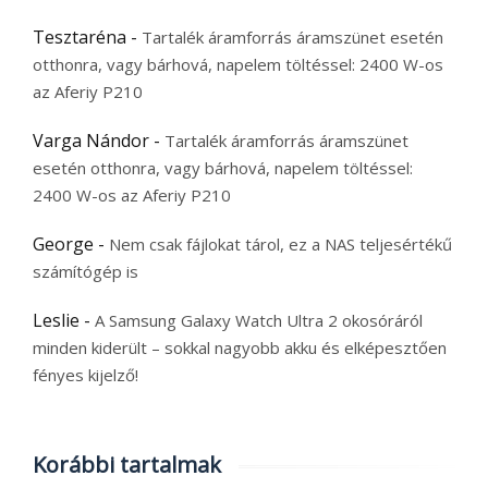
Tesztaréna
-
Tartalék áramforrás áramszünet esetén
otthonra, vagy bárhová, napelem töltéssel: 2400 W-os
az Aferiy P210
Varga Nándor
-
Tartalék áramforrás áramszünet
esetén otthonra, vagy bárhová, napelem töltéssel:
2400 W-os az Aferiy P210
George
-
Nem csak fájlokat tárol, ez a NAS teljesértékű
számítógép is
Leslie
-
A Samsung Galaxy Watch Ultra 2 okosóráról
minden kiderült – sokkal nagyobb akku és elképesztően
fényes kijelző!
Korábbi tartalmak