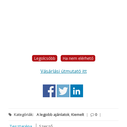
Legolcsóbb
Ha nem elérhető
Vásárlási útmutató itt
Kategóriák:
A legjobb ajánlatok
,
Kiemelt
|
0
|
Tesztaréna
Szerző