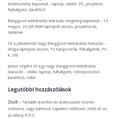
kedvezmény kuponnal – laptop, tablet, PC, projektor,
fejhallgató, kávéfőző
Banggood webáruház leárazás rengeteg kuponnal – 14
magos, 24 GB RAM laptopok olcsón, projektorok,
tabletek
Itt a júliuskezdő nagy Banggood webáruház leárazás –
drága laptopok olcsón, TV hangszórók, fülhallgatók, PC-
k, stb.
Június végére itt egy nagy Banggood webáruház
leárazás – ebike, laptop, fülhallgató, robotporszívó,
kávéfőző, roller
Legutóbbi hozzászólások
Zsolt
-
Tartalék áramforrás áramszünet esetén
otthonra, vagy bárhová, napelem töltéssel: 2400 W-os
az Aferiy P210