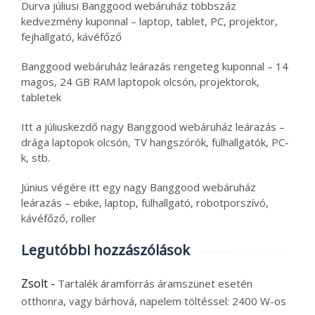
Durva júliusi Banggood webáruház többszáz
kedvezmény kuponnal – laptop, tablet, PC, projektor,
fejhallgató, kávéfőző
Banggood webáruház leárazás rengeteg kuponnal – 14
magos, 24 GB RAM laptopok olcsón, projektorok,
tabletek
Itt a júliuskezdő nagy Banggood webáruház leárazás –
drága laptopok olcsón, TV hangszórók, fülhallgatók, PC-
k, stb.
Június végére itt egy nagy Banggood webáruház
leárazás – ebike, laptop, fülhallgató, robotporszívó,
kávéfőző, roller
Legutóbbi hozzászólások
Zsolt
-
Tartalék áramforrás áramszünet esetén
otthonra, vagy bárhová, napelem töltéssel: 2400 W-os