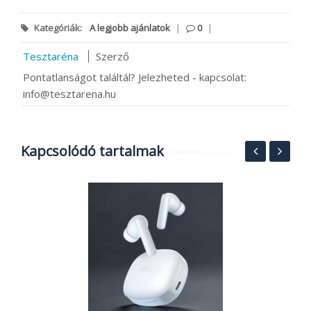
Kategóriák:
A legjobb ajánlatok
|
0
|
Tesztaréna
Szerző
Pontatlanságot találtál? Jelezheted - kapcsolat:
info@tesztarena.hu
Kapcsolódó tartalmak
1
g
e
h
2