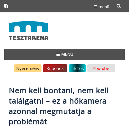
☰ menü
Skip
to
content
☰ MENÜ
Skip
Nyeremény
Kuponok
TikTok
Youtube
to
content
Nem kell bontani, nem kell
találgatni – ez a hőkamera
azonnal megmutatja a
problémát