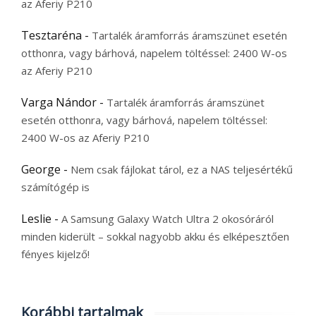
az Aferiy P210
Tesztaréna
-
Tartalék áramforrás áramszünet esetén
otthonra, vagy bárhová, napelem töltéssel: 2400 W-os
az Aferiy P210
Varga Nándor
-
Tartalék áramforrás áramszünet
esetén otthonra, vagy bárhová, napelem töltéssel:
2400 W-os az Aferiy P210
George
-
Nem csak fájlokat tárol, ez a NAS teljesértékű
számítógép is
Leslie
-
A Samsung Galaxy Watch Ultra 2 okosóráról
minden kiderült – sokkal nagyobb akku és elképesztően
fényes kijelző!
Korábbi tartalmak