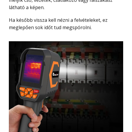
látható a képen.
Ha később vissza kell nézni a felvételeket, ez
meglepően sok időt tud megspórolni.