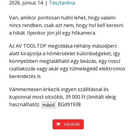
2026. június 14. |
Tesztaréna
Van, amikor pontosan tudni lehet, hogy valami
nincs rendben, csak azt nem, hogy hol kell keresni
a hibát. Ilyenkor jön jól egy hőkamera.
Az AV TOOLTOP megoldása néhány másodperc
alatt kirajzolja a hőmérséklet különbségeket, így
könnyebben megtalálható egy beázás, egy rossz
csatlakozás vagy akár egy túlmelegedő elektromos
berendezés is.
Vámmentesen érkezik ingyen szállítással és
kuponnal most olcsóbb, 39 000 Ft (limitált ideig
használható):
BGd91938
másol
Vásárlás