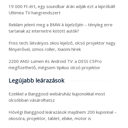
19 000 Ft-ért, egy soundbar árán adják ezt a kipróbált
Ultimea TV hangrendszert
Reklám jelent meg a BMW-k kijelzőjén – tényleg erre
tartanak az internetre kötött autók?
Friss tech: látványos okos kijelző, olcsó projektor nagy
fényerővel, izmos roller, Xiaomi hírek
2200 ANSI Lumen és Android TV: a DESS C5Pro
megfizethető, mégsem tipikus olcsó projektor
Legújabb leárazások
Ezekkel a Banggood webáruház kuponokkal most
olcsóbban vásárolhatsz
Hóvégi Banggood leárazások majdnem 200 kuponnal –
okosóra, projektor, tablet, ebike, motor is