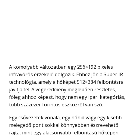
A komolyabb változatban egy 256×192 pixeles
infravörös érzékelő dolgozik. Ehhez jön a Super IR
technológia, amely a hőképet 512×384 felbontásra
javítja fel. A végeredmény meglepően részletes,
főleg ahhoz képest, hogy nem egy ipari kategóriás,
több százezer forintos eszközről van szó.
Egy csővezeték vonala, egy hőhíd vagy egy kisebb
melegedő pont sokkal könnyebben észrevehető
rajta, mint egy alacsonyabb felbontású hőképen.