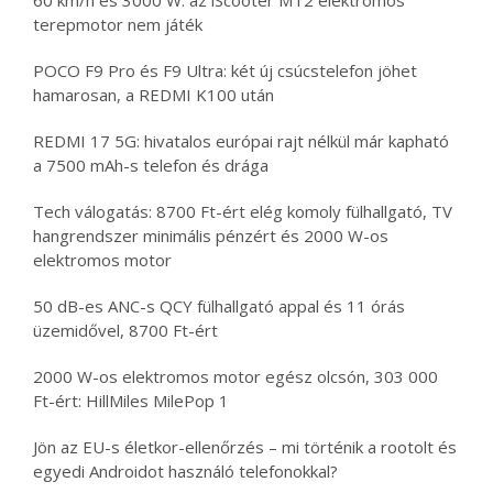
60 km/h és 3000 W: az iScooter MT2 elektromos
terepmotor nem játék
POCO F9 Pro és F9 Ultra: két új csúcstelefon jöhet
hamarosan, a REDMI K100 után
REDMI 17 5G: hivatalos európai rajt nélkül már kapható
a 7500 mAh-s telefon és drága
Tech válogatás: 8700 Ft-ért elég komoly fülhallgató, TV
hangrendszer minimális pénzért és 2000 W-os
elektromos motor
50 dB-es ANC-s QCY fülhallgató appal és 11 órás
üzemidővel, 8700 Ft-ért
2000 W-os elektromos motor egész olcsón, 303 000
Ft-ért: HillMiles MilePop 1
Jön az EU-s életkor-ellenőrzés – mi történik a rootolt és
egyedi Androidot használó telefonokkal?