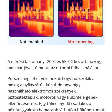
A mérési tartomány -20°C és 550°C között mozog,
ami már jóval túlmutat az otthoni felhasználáson.
Persze meg lehet vele nézni, hogy hol szökik a
meleg a nyílászárók körül, de ugyanígy
használható elektromos szekrények,
biztosítéktáblák, motorok vagy különféle gépek
ellenőrzésére is. Egy túlmelegedő csatlakozó
például gyakran hamarabb látható a hőképen, mint