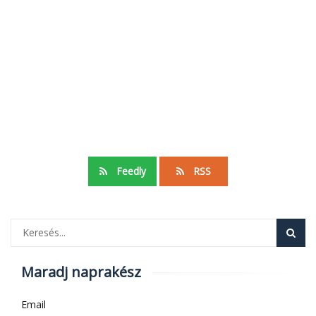
Feedly
RSS
Maradj naprakész
Email