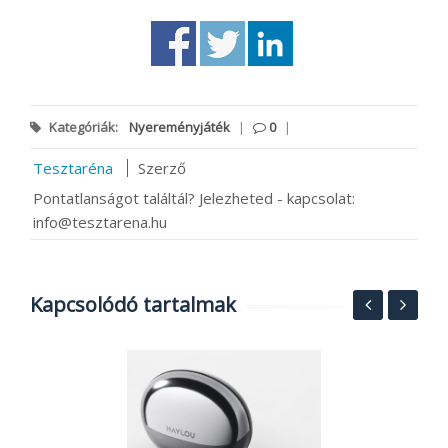
Kategóriák:
Nyereményjáték
|
0
|
Tesztaréna
Szerző
Pontatlanságot találtál? Jelezheted - kapcsolat:
info@tesztarena.hu
Kapcsolódó tartalmak
J
e
20