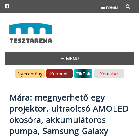
☰ menü
Skip
to
content
☰ MENÜ
Skip
Nyeremény
Kuponok
TikTok
Youtube
to
content
Mára: megnyerhető egy
projektor, ultraolcsó AMOLED
okosóra, akkumulátoros
pumpa, Samsung Galaxy