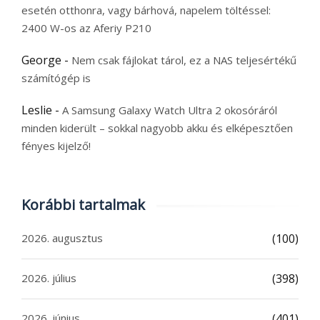
esetén otthonra, vagy bárhová, napelem töltéssel:
2400 W-os az Aferiy P210
George
-
Nem csak fájlokat tárol, ez a NAS teljesértékű
számítógép is
Leslie
-
A Samsung Galaxy Watch Ultra 2 okosóráról
minden kiderült – sokkal nagyobb akku és elképesztően
fényes kijelző!
Korábbi tartalmak
2026. augusztus
(100)
2026. július
(398)
2026. június
(401)