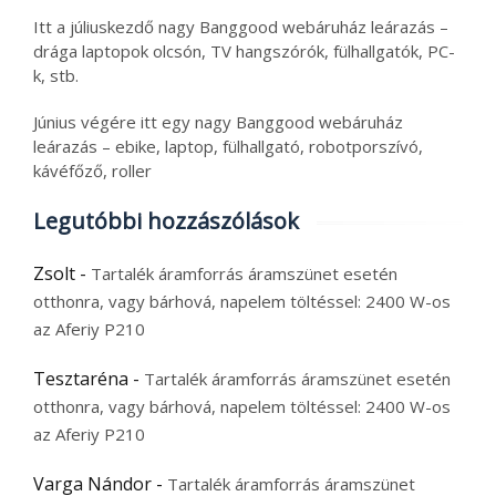
Itt a júliuskezdő nagy Banggood webáruház leárazás –
drága laptopok olcsón, TV hangszórók, fülhallgatók, PC-
k, stb.
Június végére itt egy nagy Banggood webáruház
leárazás – ebike, laptop, fülhallgató, robotporszívó,
kávéfőző, roller
Legutóbbi hozzászólások
Zsolt
-
Tartalék áramforrás áramszünet esetén
otthonra, vagy bárhová, napelem töltéssel: 2400 W-os
az Aferiy P210
Tesztaréna
-
Tartalék áramforrás áramszünet esetén
otthonra, vagy bárhová, napelem töltéssel: 2400 W-os
az Aferiy P210
Varga Nándor
-
Tartalék áramforrás áramszünet