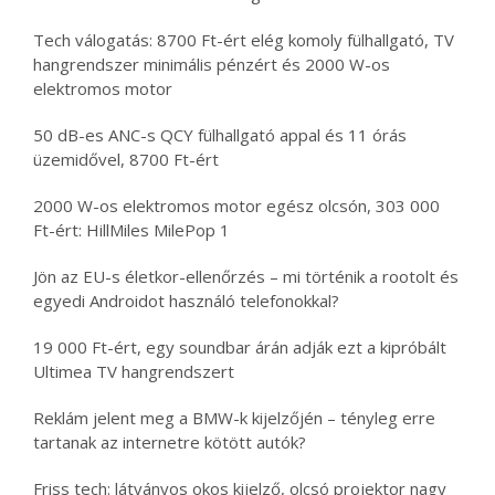
Tech válogatás: 8700 Ft-ért elég komoly fülhallgató, TV
hangrendszer minimális pénzért és 2000 W-os
elektromos motor
50 dB-es ANC-s QCY fülhallgató appal és 11 órás
üzemidővel, 8700 Ft-ért
2000 W-os elektromos motor egész olcsón, 303 000
Ft-ért: HillMiles MilePop 1
Jön az EU-s életkor-ellenőrzés – mi történik a rootolt és
egyedi Androidot használó telefonokkal?
19 000 Ft-ért, egy soundbar árán adják ezt a kipróbált
Ultimea TV hangrendszert
Reklám jelent meg a BMW-k kijelzőjén – tényleg erre
tartanak az internetre kötött autók?
Friss tech: látványos okos kijelző, olcsó projektor nagy