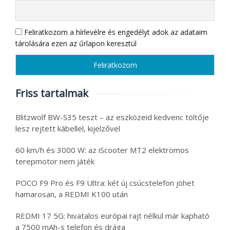
Feliratkozom a hírlevélre és engedélyt adok az adataim
tárolására ezen az űrlapon keresztül
Friss tartalmak
Blitzwolf BW-S35 teszt – az eszközeid kedvenc töltője
lesz rejtett kábellel, kijelzővel
60 km/h és 3000 W: az iScooter MT2 elektromos
terepmotor nem játék
POCO F9 Pro és F9 Ultra: két új csúcstelefon jöhet
hamarosan, a REDMI K100 után
REDMI 17 5G: hivatalos európai rajt nélkül már kapható
a 7500 mAh-s telefon és drága