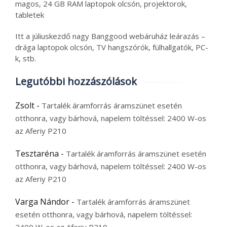
magos, 24 GB RAM laptopok olcsón, projektorok,
tabletek
Itt a júliuskezdő nagy Banggood webáruház leárazás –
drága laptopok olcsón, TV hangszórók, fülhallgatók, PC-
k, stb.
Legutóbbi hozzászólások
Zsolt
-
Tartalék áramforrás áramszünet esetén
otthonra, vagy bárhová, napelem töltéssel: 2400 W-os
az Aferiy P210
Tesztaréna
-
Tartalék áramforrás áramszünet esetén
otthonra, vagy bárhová, napelem töltéssel: 2400 W-os
az Aferiy P210
Varga Nándor
-
Tartalék áramforrás áramszünet
esetén otthonra, vagy bárhová, napelem töltéssel: