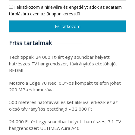
Feliratkozom a hírlevélre és engedélyt adok az adataim
tárolására ezen az űrlapon keresztül
Friss tartalmak
Tech tippek: 24 000 Ft-ért egy soundbar helyett
hatrészes TV hangrendszer, távirányítós etetőhajó,
REDMI
Motorola Edge 70 Neo: 6.3″-os kompakt telefon jöhet
200 MP-es kamerával
500 méteres hatótávval és két akkuval érkezik ez az
olcsó távirányítós etetőhajó – 32 000 Ft
24 000 Ft-ért egy soundbar helyett hatrészes, 7.1 TV
hangrendszer: ULTIMEA Aura A40