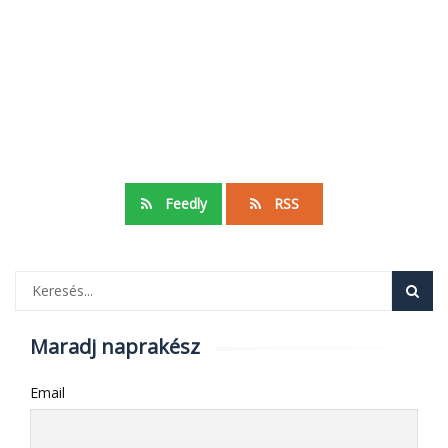
Feedly
RSS
Maradj naprakész
Email