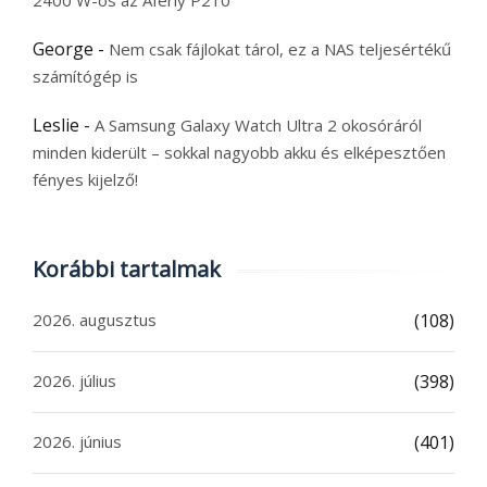
2400 W-os az Aferiy P210
George
-
Nem csak fájlokat tárol, ez a NAS teljesértékű
számítógép is
Leslie
-
A Samsung Galaxy Watch Ultra 2 okosóráról
minden kiderült – sokkal nagyobb akku és elképesztően
fényes kijelző!
Korábbi tartalmak
2026. augusztus
(108)
2026. július
(398)
2026. június
(401)