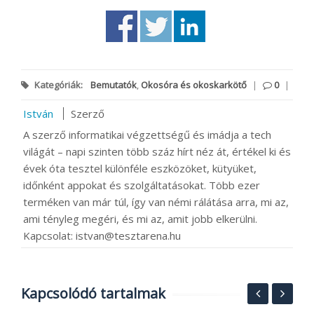
Kategóriák:
Bemutatók
,
Okosóra és okoskarkötő
|
0
|
István
Szerző
A szerző informatikai végzettségű és imádja a tech
világát – napi szinten több száz hírt néz át, értékel ki és
évek óta tesztel különféle eszközöket, kütyüket,
időnként appokat és szolgáltatásokat. Több ezer
terméken van már túl, így van némi rálátása arra, mi az,
ami tényleg megéri, és mi az, amit jobb elkerülni.
Kapcsolat: istvan@tesztarena.hu
Kapcsolódó tartalmak