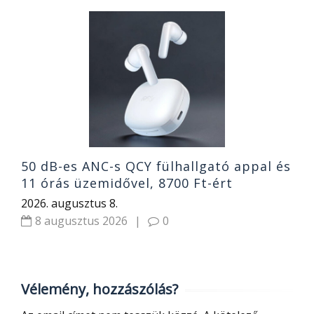
2
g
o
1
2
50 dB-es ANC-s QCY fülhallgató appal és
11 órás üzemidővel, 8700 Ft-ért
2026. augusztus 8.
8 augusztus 2026
|
0
Vélemény, hozzászólás?