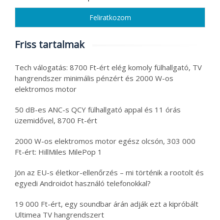
Friss tartalmak
Tech válogatás: 8700 Ft-ért elég komoly fülhallgató, TV
hangrendszer minimális pénzért és 2000 W-os
elektromos motor
50 dB-es ANC-s QCY fülhallgató appal és 11 órás
üzemidővel, 8700 Ft-ért
2000 W-os elektromos motor egész olcsón, 303 000
Ft-ért: HillMiles MilePop 1
Jön az EU-s életkor-ellenőrzés – mi történik a rootolt és
egyedi Androidot használó telefonokkal?
19 000 Ft-ért, egy soundbar árán adják ezt a kipróbált
Ultimea TV hangrendszert