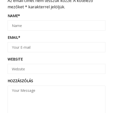
Az email címet nem tesszük közzé.
A kötelező
mezőket
*
karakterrel jelöljük.
NAME
*
EMAIL
*
WEBSITE
HOZZÁSZÓLÁS