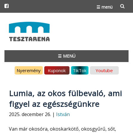
☰ menü
Skip
to
content
☰ MENÜ
Skip
Nyeremény
Kuponok
TikTok
Youtube
to
content
Lumia, az okos fülbevaló, ami
figyel az egészségünkre
2025. december 26. |
István
Van már okosóra, okoskarkötő, okosgyűrű, sőt,