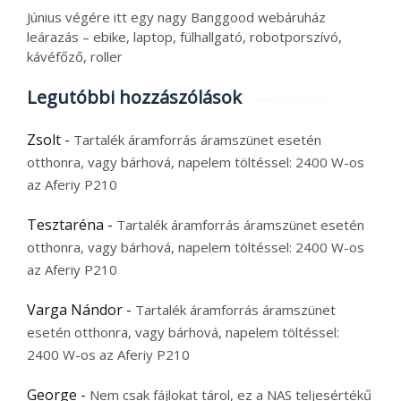
Június végére itt egy nagy Banggood webáruház
leárazás – ebike, laptop, fülhallgató, robotporszívó,
kávéfőző, roller
Legutóbbi hozzászólások
Zsolt
-
Tartalék áramforrás áramszünet esetén
otthonra, vagy bárhová, napelem töltéssel: 2400 W-os
az Aferiy P210
Tesztaréna
-
Tartalék áramforrás áramszünet esetén
otthonra, vagy bárhová, napelem töltéssel: 2400 W-os
az Aferiy P210
Varga Nándor
-
Tartalék áramforrás áramszünet
esetén otthonra, vagy bárhová, napelem töltéssel:
2400 W-os az Aferiy P210
George
-
Nem csak fájlokat tárol, ez a NAS teljesértékű