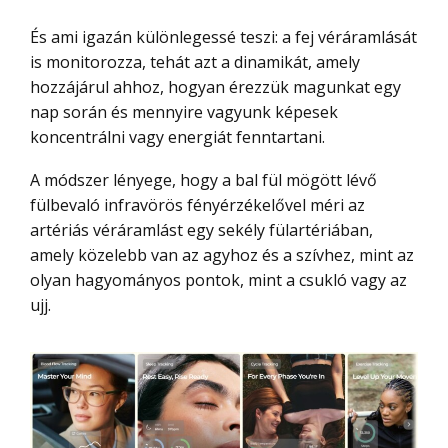
És ami igazán különlegessé teszi: a fej véráramlását
is monitorozza, tehát azt a dinamikát, amely
hozzájárul ahhoz, hogyan érezzük magunkat egy
nap során és mennyire vagyunk képesek
koncentrálni vagy energiát fenntartani.
A módszer lényege, hogy a bal fül mögött lévő
fülbevaló infravörös fényérzékelővel méri az
artériás véráramlást egy sekély fülartériában,
amely közelebb van az agyhoz és a szívhez, mint az
olyan hagyományos pontok, mint a csukló vagy az
ujj.