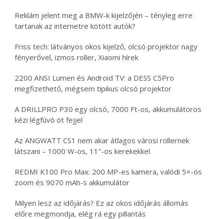
Reklám jelent meg a BMW-k kijelzőjén – tényleg erre
tartanak az internetre kötött autók?
Friss tech: látványos okos kijelző, olcsó projektor nagy
fényerővel, izmos roller, Xiaomi hírek
2200 ANSI Lumen és Android TV: a DESS C5Pro
megfizethető, mégsem tipikus olcsó projektor
A DRILLPRO P30 egy olcsó, 7000 Ft-os, akkumulátoros
kézi légfúvó öt fejjel
Az ANGWATT CS1 nem akar átlagos városi rollernek
látszani – 1000 W-os, 11″-os kerekekkel
REDMI K100 Pro Max: 200 MP-es kamera, valódi 5×-ös
zoom és 9070 mAh-s akkumulátor
Milyen lesz az időjárás? Ez az okos időjárás állomás
előre megmondja, elég rá egy pillantás