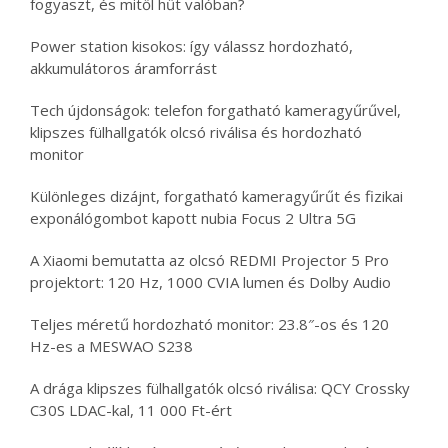
fogyaszt, és mitől hűt valóban?
Power station kisokos: így válassz hordozható,
akkumulátoros áramforrást
Tech újdonságok: telefon forgatható kameragyűrűvel,
klipszes fülhallgatók olcsó riválisa és hordozható
monitor
Különleges dizájnt, forgatható kameragyűrűt és fizikai
exponálógombot kapott nubia Focus 2 Ultra 5G
A Xiaomi bemutatta az olcsó REDMI Projector 5 Pro
projektort: 120 Hz, 1000 CVIA lumen és Dolby Audio
Teljes méretű hordozható monitor: 23.8″-os és 120
Hz-es a MESWAO S238
A drága klipszes fülhallgatók olcsó riválisa: QCY Crossky
C30S LDAC-kal, 11 000 Ft-ért