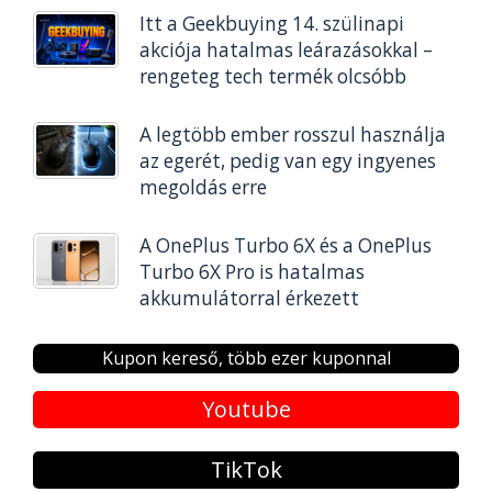
Itt a Geekbuying 14. szülinapi
akciója hatalmas leárazásokkal –
rengeteg tech termék olcsóbb
A legtöbb ember rosszul használja
az egerét, pedig van egy ingyenes
megoldás erre
A OnePlus Turbo 6X és a OnePlus
Turbo 6X Pro is hatalmas
akkumulátorral érkezett
Kupon kereső, több ezer kuponnal
Youtube
TikTok