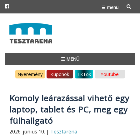
☰ menü
Skip
to
content
☰ MENÜ
Skip
Nyeremény
Kuponok
TikTok
Youtube
to
content
Komoly leárazással vihető egy
laptop, tablet és PC, meg egy
fülhallgató
2026. június 10. |
Tesztaréna