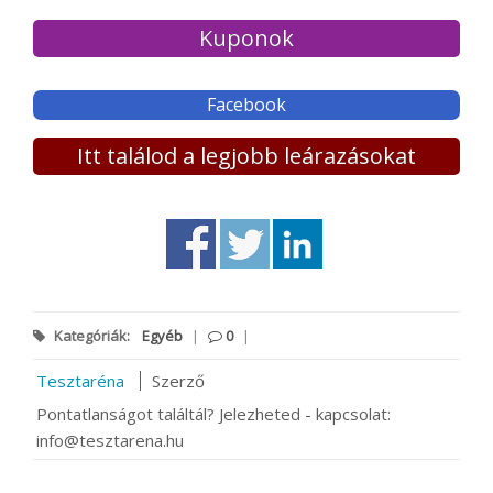
Kuponok
Facebook
Itt találod a legjobb leárazásokat
Kategóriák:
Egyéb
|
0
|
Tesztaréna
Szerző
Pontatlanságot találtál? Jelezheted - kapcsolat:
info@tesztarena.hu