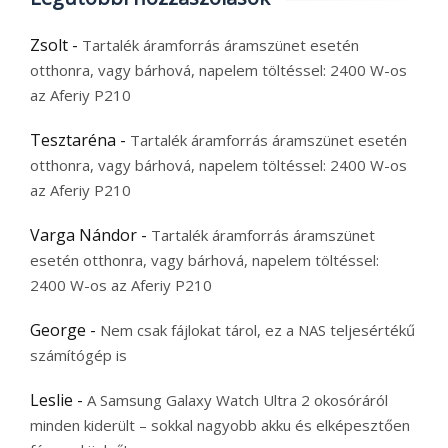
Zsolt
-
Tartalék áramforrás áramszünet esetén
otthonra, vagy bárhová, napelem töltéssel: 2400 W-os
az Aferiy P210
Tesztaréna
-
Tartalék áramforrás áramszünet esetén
otthonra, vagy bárhová, napelem töltéssel: 2400 W-os
az Aferiy P210
Varga Nándor
-
Tartalék áramforrás áramszünet
esetén otthonra, vagy bárhová, napelem töltéssel:
2400 W-os az Aferiy P210
George
-
Nem csak fájlokat tárol, ez a NAS teljesértékű
számítógép is
Leslie
-
A Samsung Galaxy Watch Ultra 2 okosóráról
minden kiderült – sokkal nagyobb akku és elképesztően