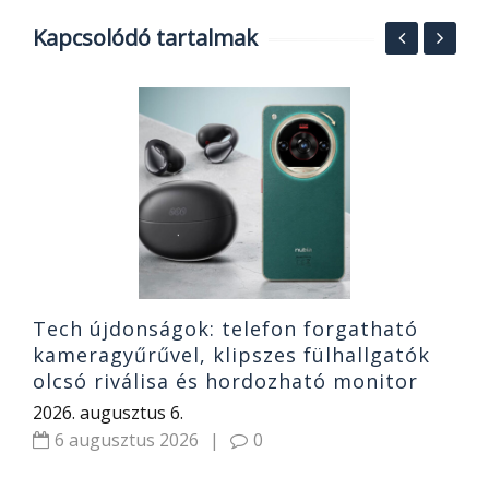
Kapcsolódó tartalmak
F
t
t
2
Tech újdonságok: telefon forgatható
kameragyűrűvel, klipszes fülhallgatók
olcsó riválisa és hordozható monitor
2026. augusztus 6.
6 augusztus 2026
|
0