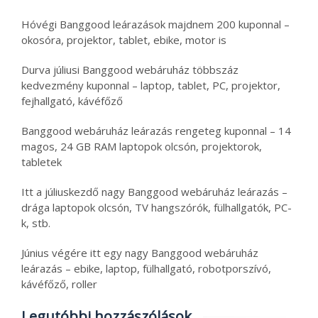
Hóvégi Banggood leárazások majdnem 200 kuponnal –
okosóra, projektor, tablet, ebike, motor is
Durva júliusi Banggood webáruház többszáz
kedvezmény kuponnal – laptop, tablet, PC, projektor,
fejhallgató, kávéfőző
Banggood webáruház leárazás rengeteg kuponnal – 14
magos, 24 GB RAM laptopok olcsón, projektorok,
tabletek
Itt a júliuskezdő nagy Banggood webáruház leárazás –
drága laptopok olcsón, TV hangszórók, fülhallgatók, PC-
k, stb.
Június végére itt egy nagy Banggood webáruház
leárazás – ebike, laptop, fülhallgató, robotporszívó,
kávéfőző, roller
Legutóbbi hozzászólások