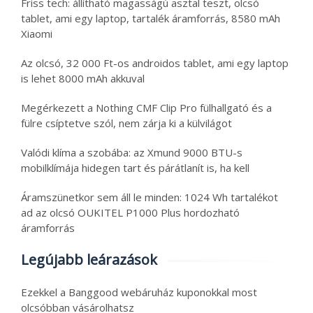
Friss tech: állítható magasságú asztal teszt, olcsó
tablet, ami egy laptop, tartalék áramforrás, 8580 mAh
Xiaomi
Az olcsó, 32 000 Ft-os androidos tablet, ami egy laptop
is lehet 8000 mAh akkuval
Megérkezett a Nothing CMF Clip Pro fülhallgató és a
fülre csíptetve szól, nem zárja ki a külvilágot
Valódi klíma a szobába: az Xmund 9000 BTU-s
mobilklímája hidegen tart és párátlanít is, ha kell
Áramszünetkor sem áll le minden: 1024 Wh tartalékot
ad az olcsó OUKITEL P1000 Plus hordozható
áramforrás
Legújabb leárazások
Ezekkel a Banggood webáruház kuponokkal most
olcsóbban vásárolhatsz