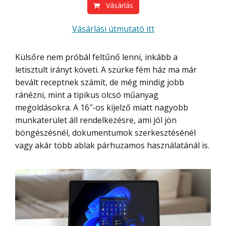
Vásárlás
Vásárlási útmutató itt
Külsőre nem próbál feltűnő lenni, inkább a
letisztult irányt követi. A szürke fém ház ma már
bevált receptnek számít, de még mindig jobb
ránézni, mint a tipikus olcsó műanyag
megoldásokra. A 16″-os kijelző miatt nagyobb
munkaterület áll rendelkezésre, ami jól jön
böngészésnél, dokumentumok szerkesztésénél
vagy akár több ablak párhuzamos használatánál is.