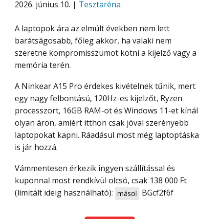
2026. június 10. |
Tesztaréna
A laptopok ára az elmúlt években nem lett
barátságosabb, főleg akkor, ha valaki nem
szeretne kompromisszumot kötni a kijelző vagy a
memória terén.
A Ninkear A15 Pro érdekes kivételnek tűnik, mert
egy nagy felbontású, 120Hz-es kijelzőt, Ryzen
processzort, 16GB RAM-ot és Windows 11-et kínál
olyan áron, amiért itthon csak jóval szerényebb
laptopokat kapni. Ráadásul most még laptoptáska
is jár hozzá.
Vámmentesen érkezik ingyen szállítással és
kuponnal most rendkívül olcsó, csak 138 000 Ft
(limitált ideig használható):
BGcf2f6f
másol