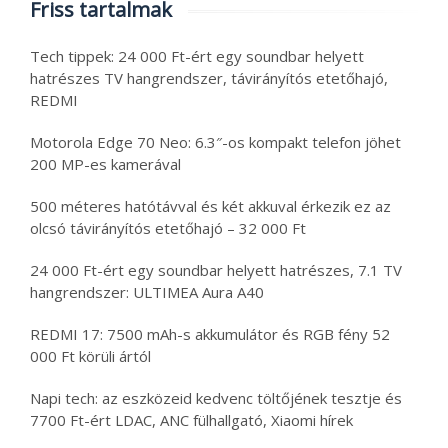
Friss tartalmak
Tech tippek: 24 000 Ft-ért egy soundbar helyett
hatrészes TV hangrendszer, távirányítós etetőhajó,
REDMI
Motorola Edge 70 Neo: 6.3″-os kompakt telefon jöhet
200 MP-es kamerával
500 méteres hatótávval és két akkuval érkezik ez az
olcsó távirányítós etetőhajó – 32 000 Ft
24 000 Ft-ért egy soundbar helyett hatrészes, 7.1 TV
hangrendszer: ULTIMEA Aura A40
REDMI 17: 7500 mAh-s akkumulátor és RGB fény 52
000 Ft körüli ártól
Napi tech: az eszközeid kedvenc töltőjének tesztje és
7700 Ft-ért LDAC, ANC fülhallgató, Xiaomi hírek