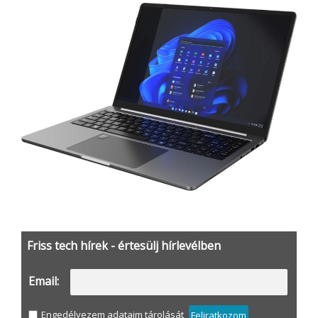
Friss tech hírek - értesülj hírlevélben
Email:
Engedélyezem adataim tárolását
Feliratkozom