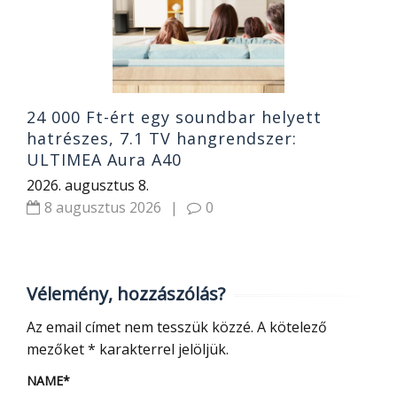
2
24 000 Ft-ért egy soundbar helyett
hatrészes, 7.1 TV hangrendszer:
ULTIMEA Aura A40
2026. augusztus 8.
8 augusztus 2026
|
0
Vélemény, hozzászólás?
Az email címet nem tesszük közzé.
A kötelező
mezőket
*
karakterrel jelöljük.
NAME
*