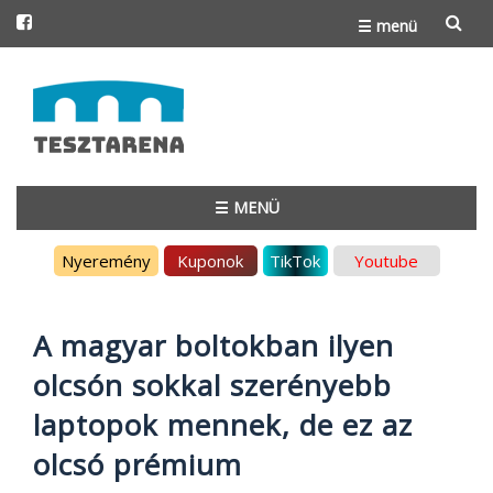
☰ menü
Skip
to
content
☰ MENÜ
Skip
Nyeremény
Kuponok
TikTok
Youtube
to
content
A magyar boltokban ilyen
olcsón sokkal szerényebb
laptopok mennek, de ez az
olcsó prémium