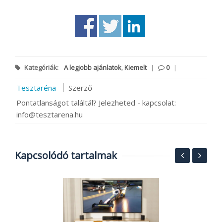
Kategóriák:
A legjobb ajánlatok
,
Kiemelt
|
0
|
Tesztaréna
Szerző
Pontatlanságot találtál? Jelezheted - kapcsolat:
info@tesztarena.hu
Kapcsolódó tartalmak
O
ó
B