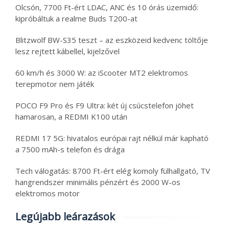
Olcsón, 7700 Ft-ért LDAC, ANC és 10 órás üzemidő:
kipróbáltuk a realme Buds T200-at
Blitzwolf BW-S35 teszt – az eszközeid kedvenc töltője
lesz rejtett kábellel, kijelzővel
60 km/h és 3000 W: az iScooter MT2 elektromos
terepmotor nem játék
POCO F9 Pro és F9 Ultra: két új csúcstelefon jöhet
hamarosan, a REDMI K100 után
REDMI 17 5G: hivatalos európai rajt nélkül már kapható
a 7500 mAh-s telefon és drága
Tech válogatás: 8700 Ft-ért elég komoly fülhallgató, TV
hangrendszer minimális pénzért és 2000 W-os
elektromos motor
Legújabb leárazások