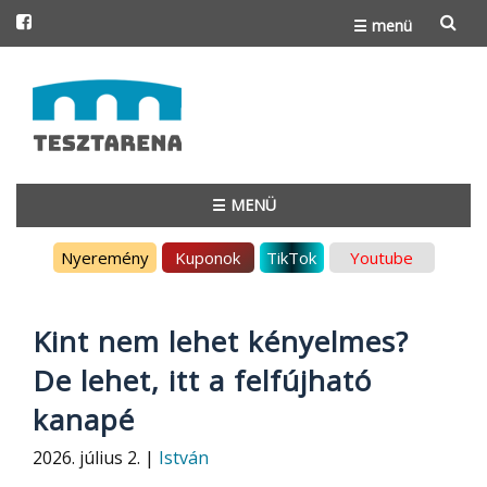
☰ menü
Skip
to
content
☰ MENÜ
Skip
Nyeremény
Kuponok
TikTok
Youtube
to
content
Kint nem lehet kényelmes?
De lehet, itt a felfújható
kanapé
2026. július 2. |
István