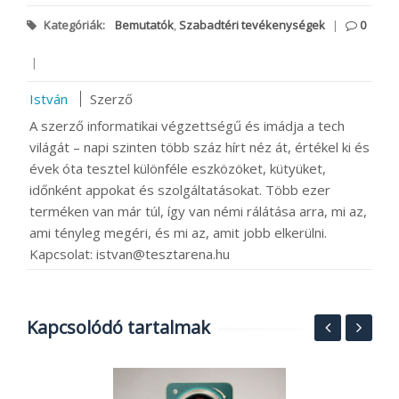
Kategóriák:
Bemutatók
,
Szabadtéri tevékenységek
|
0
|
István
Szerző
A szerző informatikai végzettségű és imádja a tech
világát – napi szinten több száz hírt néz át, értékel ki és
évek óta tesztel különféle eszközöket, kütyüket,
időnként appokat és szolgáltatásokat. Több ezer
terméken van már túl, így van némi rálátása arra, mi az,
ami tényleg megéri, és mi az, amit jobb elkerülni.
Kapcsolat: istvan@tesztarena.hu
Kapcsolódó tartalmak
T