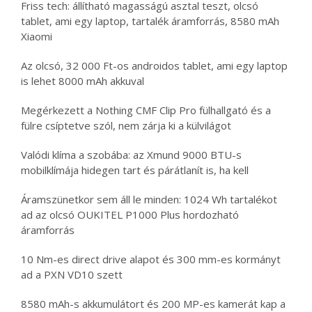
Friss tech: állítható magasságú asztal teszt, olcsó
tablet, ami egy laptop, tartalék áramforrás, 8580 mAh
Xiaomi
Az olcsó, 32 000 Ft-os androidos tablet, ami egy laptop
is lehet 8000 mAh akkuval
Megérkezett a Nothing CMF Clip Pro fülhallgató és a
fülre csíptetve szól, nem zárja ki a külvilágot
Valódi klíma a szobába: az Xmund 9000 BTU-s
mobilklímája hidegen tart és párátlanít is, ha kell
Áramszünetkor sem áll le minden: 1024 Wh tartalékot
ad az olcsó OUKITEL P1000 Plus hordozható
áramforrás
10 Nm-es direct drive alapot és 300 mm-es kormányt
ad a PXN VD10 szett
8580 mAh-s akkumulátort és 200 MP-es kamerát kap a