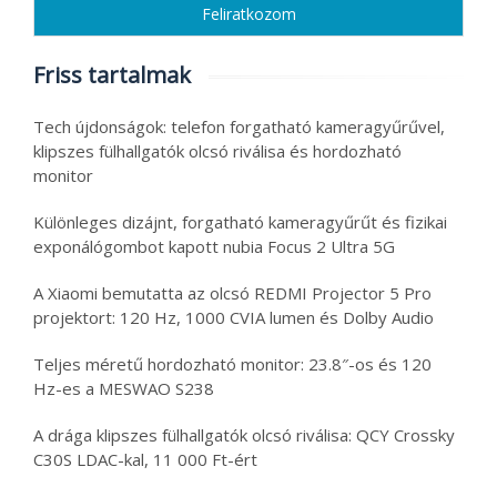
Friss tartalmak
Tech újdonságok: telefon forgatható kameragyűrűvel,
klipszes fülhallgatók olcsó riválisa és hordozható
monitor
Különleges dizájnt, forgatható kameragyűrűt és fizikai
exponálógombot kapott nubia Focus 2 Ultra 5G
A Xiaomi bemutatta az olcsó REDMI Projector 5 Pro
projektort: 120 Hz, 1000 CVIA lumen és Dolby Audio
Teljes méretű hordozható monitor: 23.8″-os és 120
Hz-es a MESWAO S238
A drága klipszes fülhallgatók olcsó riválisa: QCY Crossky
C30S LDAC-kal, 11 000 Ft-ért