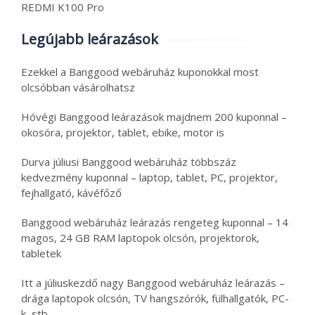
REDMI K100 Pro
Legújabb leárazások
Ezekkel a Banggood webáruház kuponokkal most
olcsóbban vásárolhatsz
Hóvégi Banggood leárazások majdnem 200 kuponnal –
okosóra, projektor, tablet, ebike, motor is
Durva júliusi Banggood webáruház többszáz
kedvezmény kuponnal – laptop, tablet, PC, projektor,
fejhallgató, kávéfőző
Banggood webáruház leárazás rengeteg kuponnal – 14
magos, 24 GB RAM laptopok olcsón, projektorok,
tabletek
Itt a júliuskezdő nagy Banggood webáruház leárazás –
drága laptopok olcsón, TV hangszórók, fülhallgatók, PC-
k, stb.