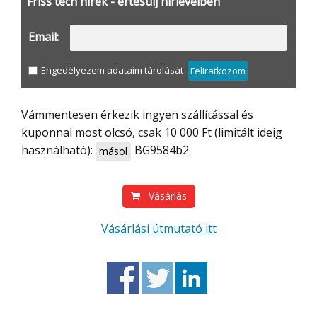
Friss tech hírek - értesülj hírlevélben
Email:
Engedélyezem adataim tárolását
Feliratkozom
Vámmentesen érkezik ingyen szállítással és
kuponnal most olcsó, csak 10 000 Ft (limitált ideig
használható):
BG9584b2
másol
Vásárlás
Vásárlási útmutató itt