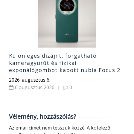
2
2
Különleges dizájnt, forgatható
kameragyűrűt és fizikai
exponálógombot kapott nubia Focus 2
Ultra 5G
2026. augusztus 6.
6 augusztus 2026
|
0
Vélemény, hozzászólás?
Az email címet nem tesszük közzé.
A kötelező