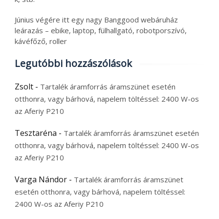
Június végére itt egy nagy Banggood webáruház
leárazás – ebike, laptop, fülhallgató, robotporszívó,
kávéfőző, roller
Legutóbbi hozzászólások
Zsolt
-
Tartalék áramforrás áramszünet esetén
otthonra, vagy bárhová, napelem töltéssel: 2400 W-os
az Aferiy P210
Tesztaréna
-
Tartalék áramforrás áramszünet esetén
otthonra, vagy bárhová, napelem töltéssel: 2400 W-os
az Aferiy P210
Varga Nándor
-
Tartalék áramforrás áramszünet
esetén otthonra, vagy bárhová, napelem töltéssel:
2400 W-os az Aferiy P210