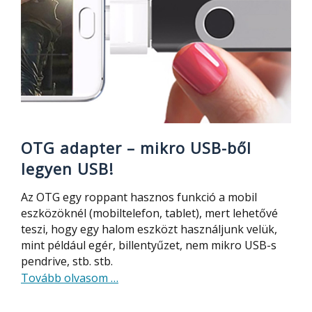
hasznos
OTG adapter – mikro USB-ből
legyen USB!
Az OTG egy roppant hasznos funkció a mobil
eszközöknél (mobiltelefon, tablet), mert lehetővé
teszi, hogy egy halom eszközt használjunk velük,
mint például egér, billentyűzet, nem mikro USB-s
pendrive, stb. stb.
about
Tovább olvasom
…
OTG
adapter