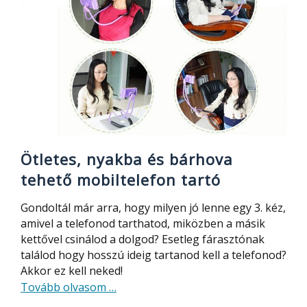
Ötletes, nyakba és bárhova
tehető mobiltelefon tartó
Gondoltál már arra, hogy milyen jó lenne egy 3. kéz,
amivel a telefonod tarthatod, miközben a másik
kettővel csinálod a dolgod? Esetleg fárasztónak
találod hogy hosszú ideig tartanod kell a telefonod?
Akkor ez kell neked!
about
Tovább olvasom
…
Ötletes,