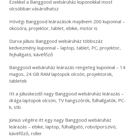
Ezekkel a Banggood webáruház kuponokkal most
olcsóbban vásárolhatsz
Hóvégi Banggood leárazások majdnem 200 kuponnal –
okosóra, projektor, tablet, ebike, motor is
Durva júliusi Banggood webáruház többszáz
kedvezmény kuponnal – laptop, tablet, PC, projektor,
fejhallgató, kávéfőző
Banggood webáruház leárazás rengeteg kuponnal – 14
magos, 24 GB RAM laptopok olcsón, projektorok,
tabletek
Itt a júliuskezdő nagy Banggood webáruház leárazás –
drága laptopok olcsón, TV hangszórók, fülhallgatók, PC-
k, stb.
Június végére itt egy nagy Banggood webáruház
leárazás – ebike, laptop, fülhallgató, robotporszívó,
kávéfőző, roller