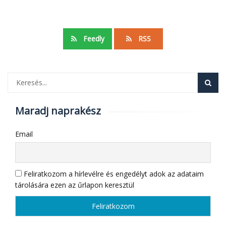
adapter
készlet
Feedly
RSS
Maradj naprakész
Email
Feliratkozom a hírlevélre és engedélyt adok az adataim
tárolására ezen az űrlapon keresztül