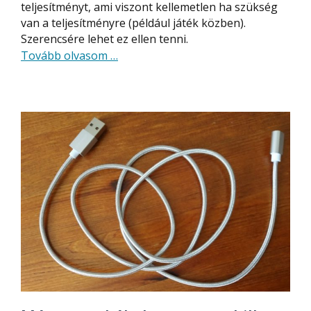
teljesítményt, ami viszont kellemetlen ha szükség
van a teljesítményre (például játék közben).
Szerencsére lehet ez ellen tenni.
about
Tovább olvasom
…
Baseus
hűtő
mobiltelefonhoz