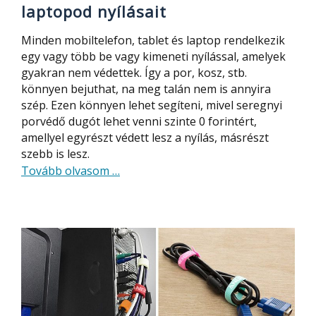
laptopod nyílásait
Minden mobiltelefon, tablet és laptop rendelkezik
egy vagy több be vagy kimeneti nyílással, amelyek
gyakran nem védettek. Így a por, kosz, stb.
könnyen bejuthat, na meg talán nem is annyira
szép. Ezen könnyen lehet segíteni, mivel seregnyi
porvédő dugót lehet venni szinte 0 forintért,
amellyel egyrészt védett lesz a nyílás, másrészt
szebb is lesz.
about
Tovább olvasom
…
Ezzel
olcsón
védheted
a
mobiltelefonod,
tableted,
laptopod
nyílásait