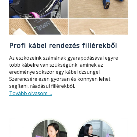
Profi kábel rendezés fillérekből
Az eszközeink számának gyarapodásával egyre
több kábelre van szükségünk, aminek az
eredménye sokszor egy kábel dzsungel.
Szerencsére ezen gyorsan és könnyen lehet
segíteni, ráadásul fillérekből.
about
Tovább olvasom
…
Profi
kábel
rendezés
fillérekből