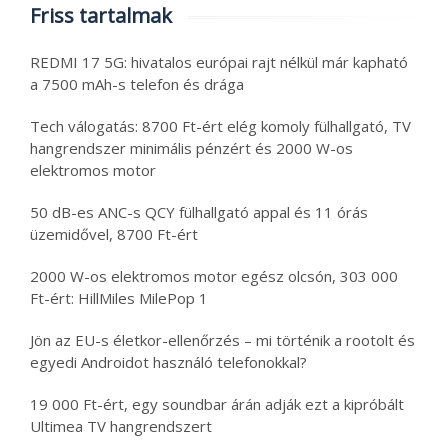
Friss tartalmak
REDMI 17 5G: hivatalos európai rajt nélkül már kapható
a 7500 mAh-s telefon és drága
Tech válogatás: 8700 Ft-ért elég komoly fülhallgató, TV
hangrendszer minimális pénzért és 2000 W-os
elektromos motor
50 dB-es ANC-s QCY fülhallgató appal és 11 órás
üzemidővel, 8700 Ft-ért
2000 W-os elektromos motor egész olcsón, 303 000
Ft-ért: HillMiles MilePop 1
Jön az EU-s életkor-ellenőrzés – mi történik a rootolt és
egyedi Androidot használó telefonokkal?
19 000 Ft-ért, egy soundbar árán adják ezt a kipróbált
Ultimea TV hangrendszert