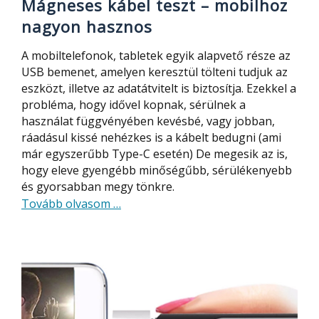
Mágneses kábel teszt – mobilhoz
nagyon hasznos
A mobiltelefonok, tabletek egyik alapvető része az
USB bemenet, amelyen keresztül tölteni tudjuk az
eszközt, illetve az adatátvitelt is biztosítja. Ezekkel a
probléma, hogy idővel kopnak, sérülnek a
használat függvényében kevésbé, vagy jobban,
ráadásul kissé nehézkes is a kábelt bedugni (ami
már egyszerűbb Type-C esetén) De megesik az is,
hogy eleve gyengébb minőségűbb, sérülékenyebb
és gyorsabban megy tönkre.
about
Tovább olvasom
…
Mágneses
kábel
teszt
–
mobilhoz
nagyon