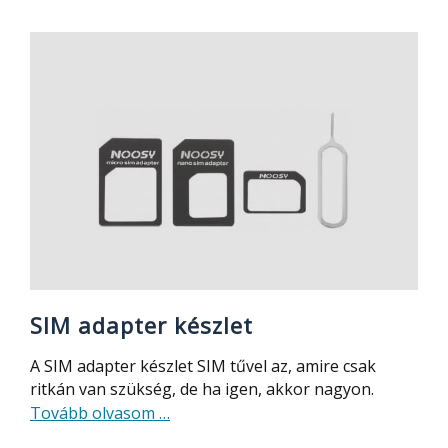
–
mikro
USB-
ből
legyen
USB!
SIM adapter készlet
A SIM adapter készlet SIM tűvel az, amire csak
ritkán van szükség, de ha igen, akkor nagyon.
about
Tovább olvasom
…
SIM