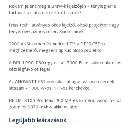
Reklám jelent meg a BMW-k kijelzőjén – tényleg erre
tartanak az internetre kötött autók?
Friss tech: látványos okos kijelző, olcsó projektor nagy
fényerővel, izmos roller, Xiaomi hírek
2200 ANSI Lumen és Android TV: a DESS C5Pro
megfizethető, mégsem tipikus olcsó projektor
A DRILLPRO P30 egy olcsó, 7000 Ft-os, akkumulátoros
kézi légfúvó öt fejjel
Az ANGWATT CS1 nem akar átlagos városi rollernek
látszani – 1000 W-os, 11″-os kerekekkel
REDMI K100 Pro Max: 200 MP-es kamera, valódi 5×-ös
zoom és 9070 mAh-s akkumulátor
Legújabb leárazások