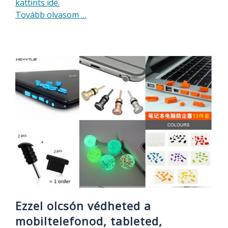
kattints ide.
about
Tovább olvasom
…
Kütyü,
vezeték,
töltő
adapter
táska
olcsón
Ezzel olcsón védheted a
mobiltelefonod, tableted,