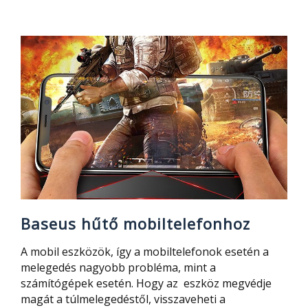
nyakba
és
bárhova
tehető
mobiltelefon
tartó
Baseus hűtő mobiltelefonhoz
A mobil eszközök, így a mobiltelefonok esetén a
melegedés nagyobb probléma, mint a
számítógépek esetén. Hogy az eszköz megvédje
magát a túlmelegedéstől, visszaveheti a