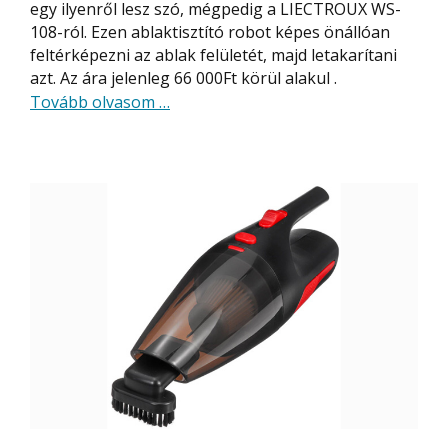
egy ilyenről lesz szó, mégpedig a LIECTROUX WS-
108-ról. Ezen ablaktisztító robot képes önállóan
feltérképezni az ablak felületét, majd letakarítani
azt. Az ára jelenleg 66 000Ft körül alakul .
about
Tovább olvasom
…
LIECTROUX
WS-
108,
az
ablaktisztító
robot