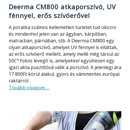
Deerma CM800 atkaporszívó, UV
fénnyel, erős szívóerővel
A poratka számos kellemetlen tünetet tud okozni
és mindenhol jelen van az ágyban, kárpitban,
matracban, párnában, stb. A Deerma CM800 egy
olyan atkaporszívó, amelyet UV fénnyel is elláttak,
az erős szívóerő mellett, amely mellé még társul az
50C° fokos levegő is, amelyekkel együttesen egy
igazi akta pusztítóvá válik a porszívó. A jelenlegi ára
17 800Ft körül alakul, gyors és vámmentes európai
raktárról .
about
Tovább olvasom
…
Deerma
CM800
atkaporszívó,
UV
fénnyel,