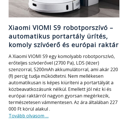
Xiaomi VIOMI S9 robotporszívó –
automatikus portartály ürítés,
komoly szívóerő és európai raktár
A Xiaomi VIOMI S9 egy komolyabb robotporszívó,
erőteljes szívóerővel (2700 Pa), LDS (lézer)
szenzorral, 5200mAh akkumulátorral, ami akár 220
(!!) percig tudja működtetni. Nem mellékesen
automatikusan is képes kiüríteni a portartályát a
közbeavatkozásunk nélkül. Emellett jól néz ki és
európai raktárról nagyon gyorsan megérkezik,
természetesen vámmentesen. Az ára általában 227
000 Ft körül alakul .
about
Tovább olvasom
…
Xiaomi