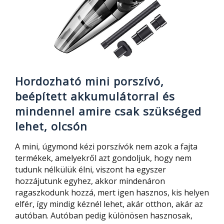
fel
is
mos
–
kimagaslóan
erős,
70
Hordozható mini porszívó,
perc
beépített akkumulátorral és
használattal
mindennel amire csak szükséged
lehet, olcsón
A mini, úgymond kézi porszívók nem azok a fajta
termékek, amelyekről azt gondoljuk, hogy nem
tudunk nélkülük élni, viszont ha egyszer
hozzájutunk egyhez, akkor mindenáron
ragaszkodunk hozzá, mert igen hasznos, kis helyen
elfér, így mindig kéznél lehet, akár otthon, akár az
autóban. Autóban pedig különösen hasznosak,