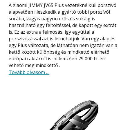
A Xiaomi JIMMY JV65 Plus vezetéknélküli porszívó
alapvetően illeszkedik a gyártó többi porszívói
sorába, vagyis nagyon erős és sokáig is
használható egy feltöltéssel, de kapott egy extrát
is. Ez az extra a felmosás, így egyúttal a
porszívózással azt is letudhatjuk. Van egy alap és
egy Plus változata, de láthatóan nem igazán van a
kettő között különbség és mindkettő elérhető
európai raktárról is. Jellemzően 79 000 Ft-ért
vehető meg mindkettő .
about
Tovább olvasom
…
Xiaomi
JIMMY
JV65
Plus
vezetéknélküli
porszívó,
ami