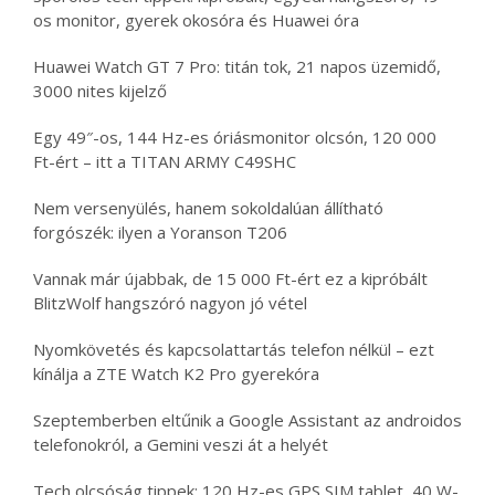
os monitor, gyerek okosóra és Huawei óra
Huawei Watch GT 7 Pro: titán tok, 21 napos üzemidő,
3000 nites kijelző
Egy 49″-os, 144 Hz-es óriásmonitor olcsón, 120 000
Ft-ért – itt a TITAN ARMY C49SHC
Nem versenyülés, hanem sokoldalúan állítható
forgószék: ilyen a Yoranson T206
Vannak már újabbak, de 15 000 Ft-ért ez a kipróbált
BlitzWolf hangszóró nagyon jó vétel
Nyomkövetés és kapcsolattartás telefon nélkül – ezt
kínálja a ZTE Watch K2 Pro gyerekóra
Szeptemberben eltűnik a Google Assistant az androidos
telefonokról, a Gemini veszi át a helyét
Tech olcsóság tippek: 120 Hz-es GPS SIM tablet, 40 W-