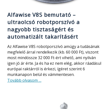
Alfawise V8S bemutató –
ultraolcsó robotporszívó a
nagyobb tisztaságért és
automatizált takarításért
Az Alfawise V8S robotporszívó amúgy a tudásának
megfelelő árral rendelkezik (kb. 60 000 Ft), viszont
most mindössze 32 000 Ft-ért vihető, ami nyilván
igen jó ár érte. Ja és ha ez nem elég, akkor ráadásul
európai raktárról is érkezi, ígéret szerint 6
munkanapon belül és vámmentesen.
about
Tovább olvasom
…
Alfawise
V8S
bemutató
–