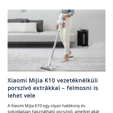
VIOMI
S9
robotporszívó
–
automatikus
portartály
ürítés,
komoly
szívóerő
és
európai
raktár
Xiaomi Mijia K10 vezetéknélküli
porszívó extrákkal – felmosni is
lehet vele
A Xiaomi Mijia K10 egy olyan hatékony és
sokoldalúan használható porszívó, amellyel akár