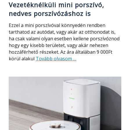
Vezetéknélküli mini porszívó,
nedves porszívózáshoz is
Ezzel a mini porszívóval könnyedén rendben
tarthatod az autódat, vagy akár az otthonodat is,
ha csak valami olyan esetben kellene porszívóznod
hogy egy kisebb területet, vagy akár nehezen
hozzáférhető részeket. Az ára általában 9 000Ft
about
körül alakul
Tovább olvasom
…
Vezetéknélküli
mini
porszívó,
nedves
porszívózáshoz
is