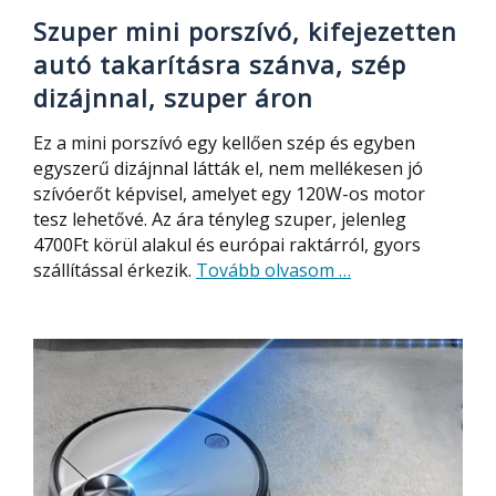
térkép
Szuper mini porszívó, kifejezetten
készítéssel
autó takarításra szánva, szép
dizájnnal, szuper áron
Ez a mini porszívó egy kellően szép és egyben
egyszerű dizájnnal látták el, nem mellékesen jó
szívóerőt képvisel, amelyet egy 120W-os motor
tesz lehetővé. Az ára tényleg szuper, jelenleg
4700Ft körül alakul és európai raktárról, gyors
about
szállítással érkezik.
Tovább olvasom
…
Szuper
mini
porszívó,
kifejezetten
autó
takarításra
szánva,
szép
dizájnnal,