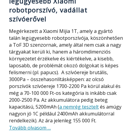
legügyesebb Xiaomi
robotporszívó, vadállat
szívóerővel
Megérkezett a Xiaomi Mijia 1T, amely a gyártó
talán legügyesebb robotporszívója, köszönhetően
a ToF 3D szenzornak, amely által nem csak a nagy
tárgyakat kerüli ki, hanem a háromdimenziós
környezetet érzékelve és kiértékelve, a kisebb,
laposabb, de problémát okozó dolgokat is képes
felismerni (pl. papucs). A szívóereje brutális,
3000Pa – összehasonlításképpen: az olcsó
porszívók szívóereje 1700-2200 Pa körül alakul és
még a 70-100 000 Ft-os kategória is inkább csak
2000-2500 Pa. Az akkumulátora pedig beteg
kapacitású, 5200mAh (
a nemrég tesztelt
és amúgy
nagyon jó 1C például 2400mAh akkumulátorral
rendelkezik). Az ára jelenleg 155 000 Ft.
about
Tovább olvasom
…