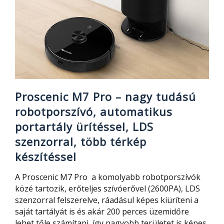
Proscenic M7 Pro – nagy tudású
robotporszívó, automatikus
portartály ürítéssel, LDS
szenzorral, több térkép
készítéssel
A Proscenic M7 Pro a komolyabb robotporszívók
közé tartozik, erőteljes szívóerővel (2600PA), LDS
szenzorral felszerelve, ráadásul képes kiüríteni a
saját tartályát is és akár 200 perces üzemidőre
lehet tőle számítani, így nagyobb területet is képes