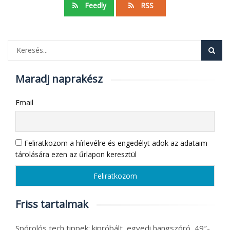
Feedly
RSS
lehet,
olcsón
Maradj naprakész
Email
Feliratkozom a hírlevélre és engedélyt adok az adataim
tárolására ezen az űrlapon keresztül
Friss tartalmak
Spórolós tech tippek: kipróbált, egyedi hangszóró, 49″-