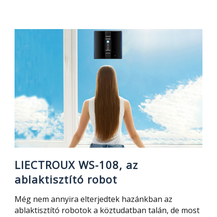
Xiaomi
Mijia
STYTJ02HZM
1T
–
a
legügyesebb
Xiaomi
robotporszívó,
vadállat
szívóerővel
LIECTROUX WS-108, az
ablaktisztító robot
Még nem annyira elterjedtek hazánkban az
ablaktisztító robotok a köztudatban talán, de most