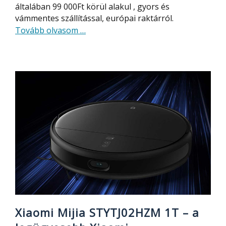
általában 99 000Ft körül alakul , gyors és
vámmentes szállítással, európai raktárról.
about
Tovább olvasom
…
Proscenic
M6
Pro
–
nagy
tudású
robotporszívó,
automatikus
portartály
ürítéssel,
LDS
szenzorral,
több
térkép
Xiaomi Mijia STYTJ02HZM 1T – a
készítéssel