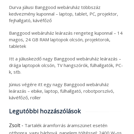
Durva júliusi Banggood webáruház többszáz
kedvezmény kuponnal – laptop, tablet, PC, projektor,
fejhallgató, kávéfőző
Banggood webáruház leárazás rengeteg kuponnal – 14
magos, 24 GB RAM laptopok olcsón, projektorok,
tabletek
Itt a júliuskezdő nagy Banggood webáruház leárazás –
drága laptopok olcsón, TV hangszórók, fülhallgatók, PC-
k, stb.
Június végére itt egy nagy Banggood webáruház
leárazás – ebike, laptop, fülhallgató, robotporszívó,
kávéfőző, roller
Legutóbbi hozzászólások
Zsolt
-
Tartalék áramforrás áramszünet esetén
otthonra, vagy bárhová, napelem töltéssel: 2400 W-os