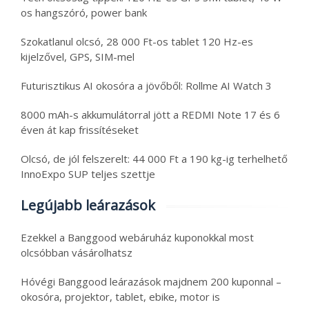
os hangszóró, power bank
Szokatlanul olcsó, 28 000 Ft-os tablet 120 Hz-es
kijelzővel, GPS, SIM-mel
Futurisztikus AI okosóra a jövőből: Rollme AI Watch 3
8000 mAh-s akkumulátorral jött a REDMI Note 17 és 6
éven át kap frissítéseket
Olcsó, de jól felszerelt: 44 000 Ft a 190 kg-ig terhelhető
InnoExpo SUP teljes szettje
Legújabb leárazások
Ezekkel a Banggood webáruház kuponokkal most
olcsóbban vásárolhatsz
Hóvégi Banggood leárazások majdnem 200 kuponnal –
okosóra, projektor, tablet, ebike, motor is