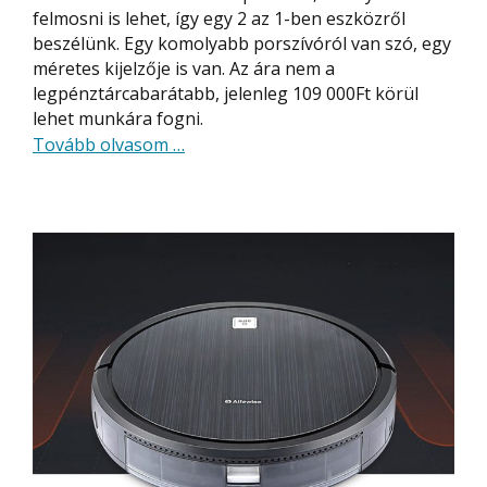
felmosni is lehet, így egy 2 az 1-ben eszközről
beszélünk. Egy komolyabb porszívóról van szó, egy
méretes kijelzője is van. Az ára nem a
legpénztárcabarátabb, jelenleg 109 000Ft körül
lehet munkára fogni.
about
Tovább olvasom
…
Xiaomi
Mijia
K10
vezetéknélküli
porszívó
extrákkal
–
felmosni
is
lehet
vele