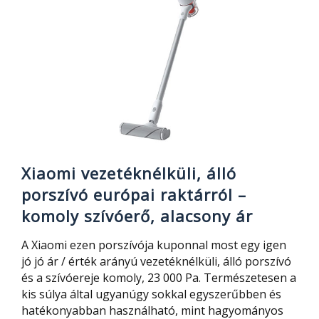
ultraolcsó
robotporszívó
a
nagyobb
tisztaságért
és
automatizált
takarításért
Xiaomi vezetéknélküli, álló
porszívó európai raktárról –
komoly szívóerő, alacsony ár
A Xiaomi ezen porszívója kuponnal most egy igen
jó jó ár / érték arányú vezetéknélküli, álló porszívó
és a szívóereje komoly, 23 000 Pa. Természetesen a
kis súlya által ugyanúgy sokkal egyszerűbben és
hatékonyabban használható, mint hagyományos