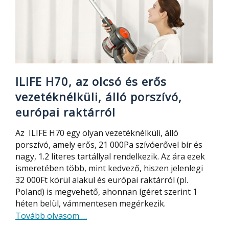
és
száraz
takarításhoz
egyaránt
ILIFE H70, az olcsó és erős
vezetéknélküli, álló porszívó,
európai raktárról
Az ILIFE H70 egy olyan vezetéknélküli, álló
porszívó, amely erős, 21 000Pa szívóerővel bír és
nagy, 1.2 literes tartállyal rendelkezik. Az ára ezek
ismeretében több, mint kedvező, hiszen jelenlegi
32 000Ft körül alakul és európai raktárról (pl.
Poland) is megvehető, ahonnan ígéret szerint 1
héten belül, vámmentesen megérkezik.
about
Tovább olvasom
…
ILIFE