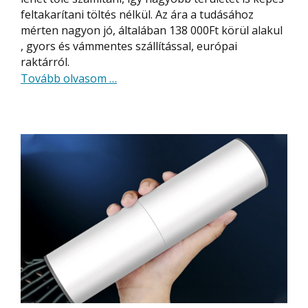
feltakarítani töltés nélkül. Az ára a tudásához
mérten nagyon jó, általában 138 000Ft körül alakul
, gyors és vámmentes szállítással, európai
raktárról.
about
Tovább olvasom
…
Proscenic
M7
Pro
–
nagy
tudású
robotporszívó,
automatikus
portartály
ürítéssel,
LDS
szenzorral,
több