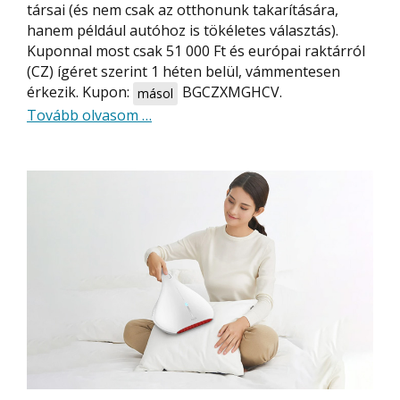
társai (és nem csak az otthonunk takarítására,
hanem például autóhoz is tökéletes választás).
Kuponnal most csak 51 000 Ft és európai raktárról
(CZ) ígéret szerint 1 héten belül, vámmentesen
érkezik. Kupon:
BGCZXMGHCV
.
másol
about
Tovább olvasom
…
Xiaomi
vezetéknélküli,
álló
porszívó
európai
raktárról
–
komoly
szívóerő,
alacsony
ár