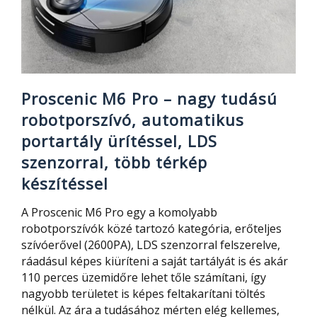
szuper
áron
Proscenic M6 Pro – nagy tudású
robotporszívó, automatikus
portartály ürítéssel, LDS
szenzorral, több térkép
készítéssel
A Proscenic M6 Pro egy a komolyabb
robotporszívók közé tartozó kategória, erőteljes
szívóerővel (2600PA), LDS szenzorral felszerelve,
ráadásul képes kiüríteni a saját tartályát is és akár
110 perces üzemidőre lehet tőle számítani, így
nagyobb területet is képes feltakarítani töltés
nélkül. Az ára a tudásához mérten elég kellemes,