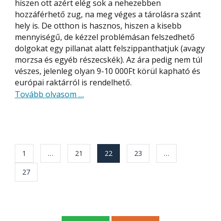
hiszen ott azért elég sok a nehezebben
hozzáférhető zug, na meg véges a tárolásra szánt
hely is. De otthon is hasznos, hiszen a kisebb
mennyiségű, de kézzel problémásan felszedhető
dolgokat egy pillanat alatt felszippanthatjuk (avagy
morzsa és egyéb részecskék). Az ára pedig nem túl
vészes, jelenleg olyan 9-10 000Ft körül kapható és
európai raktárról is rendelhető.
about
Tovább olvasom
…
Hordozható
mini
porszívó,
beépített
Bejegyzés
1
…
21
22
23
…
akkumulátorral
navigáció
és
27
mindennel
amire
csak
szükséged