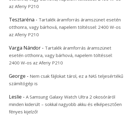
az Aferiy P210
Tesztaréna
-
Tartalék áramforrás áramszünet esetén
otthonra, vagy bárhová, napelem töltéssel: 2400 W-os
az Aferiy P210
Varga Nándor
-
Tartalék áramforrás áramszünet
esetén otthonra, vagy bárhová, napelem töltéssel:
2400 W-os az Aferiy P210
George
-
Nem csak fájlokat tárol, ez a NAS teljesértékű
számítógép is
Leslie
-
A Samsung Galaxy Watch Ultra 2 okosóráról
minden kiderült – sokkal nagyobb akku és elképesztően
fényes kijelző!