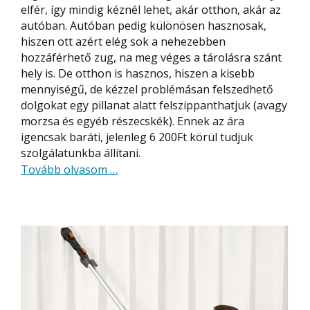
elfér, így mindig kéznél lehet, akár otthon, akár az
autóban. Autóban pedig különösen hasznosak,
hiszen ott azért elég sok a nehezebben
hozzáférhető zug, na meg véges a tárolásra szánt
hely is. De otthon is hasznos, hiszen a kisebb
mennyiségű, de kézzel problémásan felszedhető
dolgokat egy pillanat alatt felszippanthatjuk (avagy
morzsa és egyéb részecskék). Ennek az ára
igencsak baráti, jelenleg 6 200Ft körül tudjuk
szolgálatunkba állítani.
about
Tovább olvasom
…
Egy
extra
jól
kinéző
vezetéknélküli
mini
porszívó,
nedves