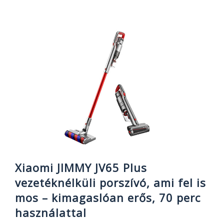
H70,
az
olcsó
és
erős
vezetéknélküli,
álló
porszívó,
európai
raktárról
Xiaomi JIMMY JV65 Plus
vezetéknélküli porszívó, ami fel is
mos – kimagaslóan erős, 70 perc
használattal