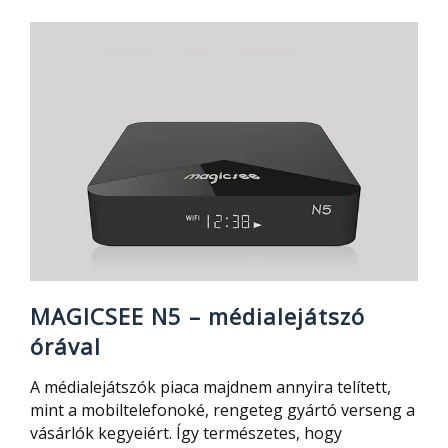
Mi
Box
S
bemutató
–
4K
HDR
médialejátsz
MAGICSEE N5 – médialejátszó
órával
A médialejátszók piaca majdnem annyira telített,
mint a mobiltelefonoké, rengeteg gyártó verseng a
vásárlók kegyeiért. Így természetes, hogy