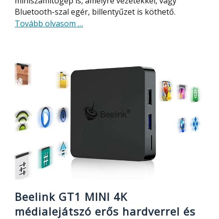
miniszámítógép is, amelyre vezetékkel, vagy
Bluetooth-szal egér, billentyűzet is köthető.
about
Tovább olvasom
…
MECOOL
KM9
médialejátszó
(TV
BOX)
bemutató
–
szép
és
erős
Beelink GT1 MINI 4K
médialejátszó erős hardverrel és