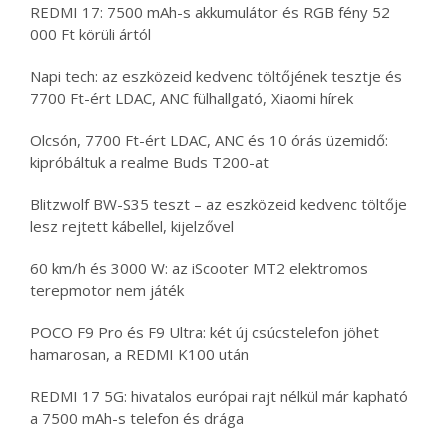
REDMI 17: 7500 mAh-s akkumulátor és RGB fény 52
000 Ft körüli ártól
Napi tech: az eszközeid kedvenc töltőjének tesztje és
7700 Ft-ért LDAC, ANC fülhallgató, Xiaomi hírek
Olcsón, 7700 Ft-ért LDAC, ANC és 10 órás üzemidő:
kipróbáltuk a realme Buds T200-at
Blitzwolf BW-S35 teszt – az eszközeid kedvenc töltője
lesz rejtett kábellel, kijelzővel
60 km/h és 3000 W: az iScooter MT2 elektromos
terepmotor nem játék
POCO F9 Pro és F9 Ultra: két új csúcstelefon jöhet
hamarosan, a REDMI K100 után
REDMI 17 5G: hivatalos európai rajt nélkül már kapható
a 7500 mAh-s telefon és drága