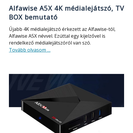
Alfawise A5X 4K médialejátszó, TV
BOX bemutató
Újabb 4K médialejátszó érkezett az Alfawise-tól,
Alfawise A5X névvel. Ezúttal egy kijelzővel is
rendelkező médialejátszóról van szó.
about
Tovább olvasom
…
Alfawise
A5X
4K
médialejátszó,
TV
BOX
bemutató