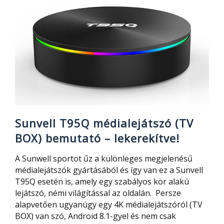
Sunvell T95Q médialejátszó (TV
BOX) bemutató – lekerekítve!
A Sunwell sportot űz a különleges megjelenésű
médialejátszók gyártásából és így van ez a Sunvell
T95Q esetén is, amely egy szabályos kör alakú
lejátszó, némi világítással az oldalán. Persze
alapvetően ugyanúgy egy 4K médialejátszóról (TV
BOX) van szó, Android 8.1-gyel és nem csak