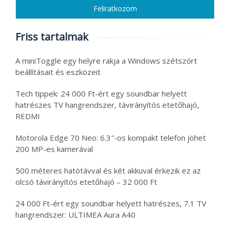
Friss tartalmak
A miniToggle egy helyre rakja a Windows szétszórt
beállításait és eszközeit
Tech tippek: 24 000 Ft-ért egy soundbar helyett
hatrészes TV hangrendszer, távirányítós etetőhajó,
REDMI
Motorola Edge 70 Neo: 6.3″-os kompakt telefon jöhet
200 MP-es kamerával
500 méteres hatótávval és két akkuval érkezik ez az
olcsó távirányítós etetőhajó – 32 000 Ft
24 000 Ft-ért egy soundbar helyett hatrészes, 7.1 TV
hangrendszer: ULTIMEA Aura A40