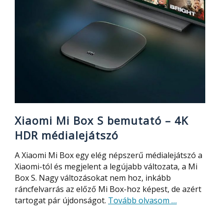
médialejátszó
Xiaomi Mi Box S bemutató – 4K
HDR médialejátszó
A Xiaomi Mi Box egy elég népszerű médialejátszó a
Xiaomi-tól és megjelent a legújabb változata, a Mi
Box S. Nagy változásokat nem hoz, inkább
ráncfelvarrás az előző Mi Box-hoz képest, de azért
about
tartogat pár újdonságot.
Tovább olvasom
…
Xiaomi