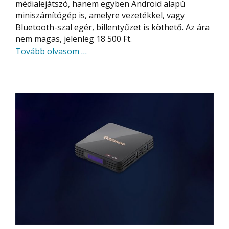
médialejátszó, hanem egyben Android alapú
miniszámítógép is, amelyre vezetékkel, vagy
Bluetooth-szal egér, billentyűzet is köthető. Az ára
nem magas, jelenleg 18 500 Ft.
about
Tovább olvasom
…
Sunvell
T95Q
médialejátszó
(TV
BOX)
bemutató
–
lekerekítve!