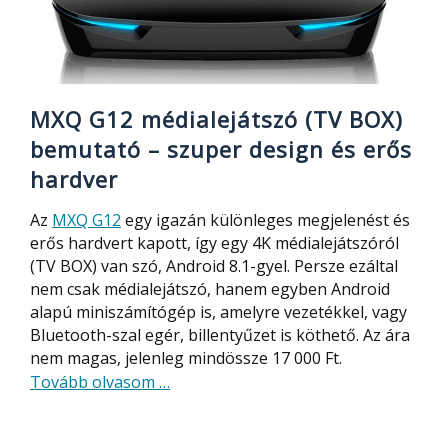
MXQ G12 médialejátszó (TV BOX)
bemutató – szuper design és erős
hardver
Az
MXQ G12
egy igazán különleges megjelenést és
erős hardvert kapott, így egy 4K médialejátszóról
(TV BOX) van szó, Android 8.1-gyel. Persze ezáltal
nem csak médialejátszó, hanem egyben Android
alapú miniszámítógép is, amelyre vezetékkel, vagy
Bluetooth-szal egér, billentyűzet is köthető. Az ára
nem magas, jelenleg mindössze 17 000 Ft.
about
Tovább olvasom
…
MXQ
G12