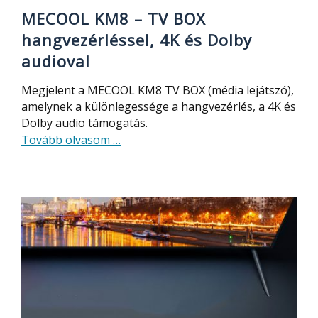
MECOOL KM8 – TV BOX
hangvezérléssel, 4K és Dolby
audioval
Megjelent a MECOOL KM8 TV BOX (média lejátszó),
amelynek a különlegessége a hangvezérlés, a 4K és
Dolby audio támogatás.
about
Tovább olvasom
…
MECOOL
KM8
–
TV
BOX
hangvezérléssel,
4K
és
Dolby
audioval