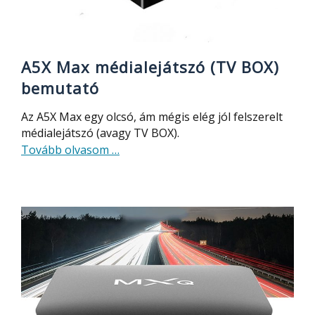
A5X Max médialejátszó (TV BOX)
bemutató
Az A5X Max egy olcsó, ám mégis elég jól felszerelt
médialejátszó (avagy TV BOX).
about
Tovább olvasom
…
A5X
Max
médialejátszó
(TV
BOX)
bemutató