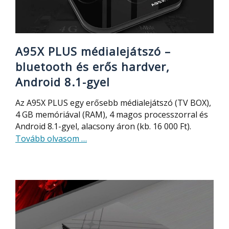
gyel
A95X PLUS médialejátszó –
bluetooth és erős hardver,
Android 8.1-gyel
Az A95X PLUS egy erősebb médialejátszó (TV BOX),
4 GB memóriával (RAM), 4 magos processzorral és
Android 8.1-gyel, alacsony áron (kb. 16 000 Ft).
about
Tovább olvasom
…
A95X
PLUS
médialejátszó
–
bluetooth
és
erős