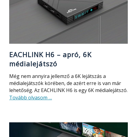
hardver,
Android
8.1-
gyel
EACHLINK H6 – apró, 6K
médialejátszó
Még nem annyira jellemző a 6K lejátszás a
médialejátszók körében, de azért erre is van már
lehetőség. Az EACHLINK H6 is egy 6K médialejátszó.
about
Tovább olvasom
…
EACHLINK
H6
–
apró,
6K