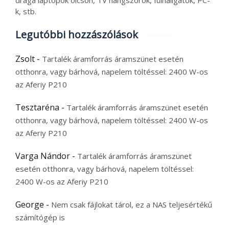
drága laptopok olcsón, TV hangszórók, fülhallgatók, PC-
k, stb.
Legutóbbi hozzászólások
Zsolt
-
Tartalék áramforrás áramszünet esetén
otthonra, vagy bárhová, napelem töltéssel: 2400 W-os
az Aferiy P210
Tesztaréna
-
Tartalék áramforrás áramszünet esetén
otthonra, vagy bárhová, napelem töltéssel: 2400 W-os
az Aferiy P210
Varga Nándor
-
Tartalék áramforrás áramszünet
esetén otthonra, vagy bárhová, napelem töltéssel:
2400 W-os az Aferiy P210
George
-
Nem csak fájlokat tárol, ez a NAS teljesértékű
számítógép is