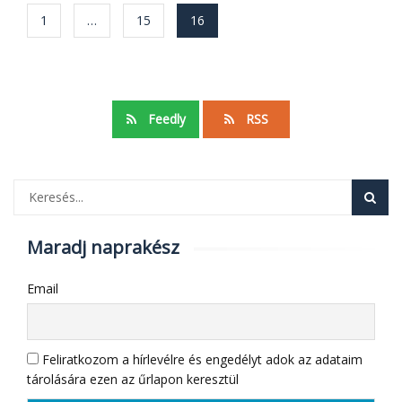
Bejegyzés
1
…
15
16
navigáció
Feedly
RSS
Maradj naprakész
Email
Feliratkozom a hírlevélre és engedélyt adok az adataim
tárolására ezen az űrlapon keresztül