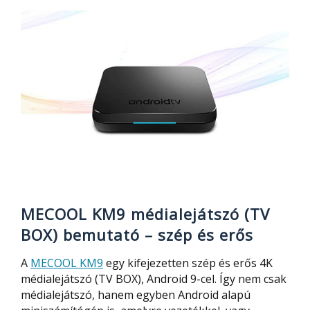
médialejátszó
(TV
BOX)
bemutató
–
szuper
design
és
erős
hardver
MECOOL KM9 médialejátszó (TV
BOX) bemutató – szép és erős
A
MECOOL KM9
egy kifejezetten szép és erős 4K
médialejátszó (TV BOX), Android 9-cel. Így nem csak
médialejátszó, hanem egyben Android alapú