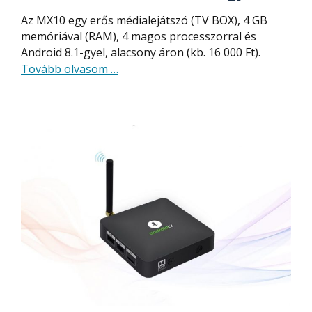
Az MX10 egy erős médialejátszó (TV BOX), 4 GB
memóriával (RAM), 4 magos processzorral és
Android 8.1-gyel, alacsony áron (kb. 16 000 Ft).
about
Tovább olvasom
…
MX10
médialejátszó
erős
hardverrel
és
Android
8.1-
gyel