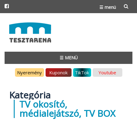
☰ menü
Skip
to
content
☰ MENÜ
Skip
Nyeremény
Kuponok
TikTok
Youtube
to
content
Kategória
TV okosító,
médialejátszó, TV BOX