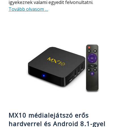
igyekeznek valami egyedit felvonultatni.
about
Tovább olvasom
…
MAGICSEE
N5
–
médialejátszó
órával
MX10 médialejátszó erős
hardverrel és Android 8.1-gyel