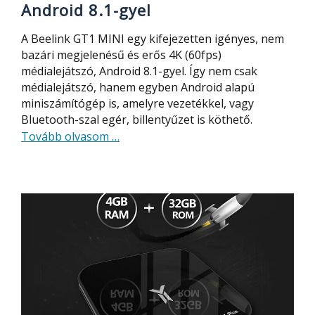
Android 8.1-gyel
A Beelink GT1 MINI egy kifejezetten igényes, nem
bazári megjelenésű és erős 4K (60fps)
médialejátszó, Android 8.1-gyel. Így nem csak
médialejátszó, hanem egyben Android alapú
miniszámítógép is, amelyre vezetékkel, vagy
Bluetooth-szal egér, billentyűzet is köthető.
about
Tovább olvasom
…
Beelink
GT1
MINI
4K
médialejátszó
erős
hardverrel
és
Android
8.1-