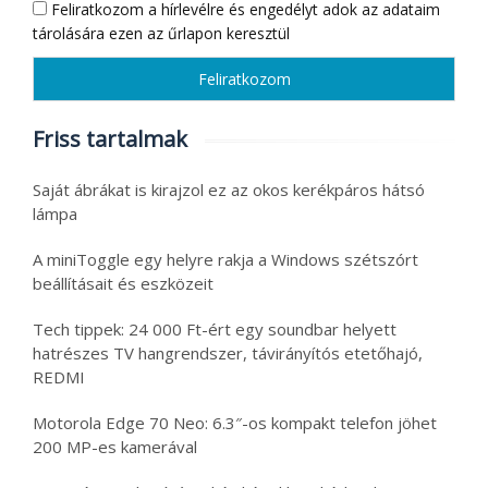
Feliratkozom a hírlevélre és engedélyt adok az adataim
tárolására ezen az űrlapon keresztül
Friss tartalmak
Saját ábrákat is kirajzol ez az okos kerékpáros hátsó
lámpa
A miniToggle egy helyre rakja a Windows szétszórt
beállításait és eszközeit
Tech tippek: 24 000 Ft-ért egy soundbar helyett
hatrészes TV hangrendszer, távirányítós etetőhajó,
REDMI
Motorola Edge 70 Neo: 6.3″-os kompakt telefon jöhet
200 MP-es kamerával