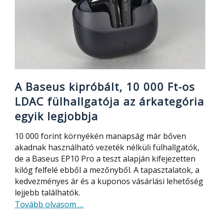
os
hang
egyetlen
tesztelt
és
olcsó
projektorban
A Baseus kipróbált, 10 000 Ft-os
LDAC fülhallgatója az árkategória
egyik legjobbja
10 000 forint környékén manapság már bőven
akadnak használható vezeték nélküli fülhallgatók,
de a Baseus EP10 Pro a teszt alapján kifejezetten
kilóg felfelé ebből a mezőnyből. A tapasztalatok, a
kedvezményes ár és a kuponos vásárlási lehetőség
lejjebb találhatók.
about
Tovább olvasom
…
A