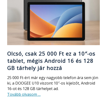
Olcsó, csak 25 000 Ft ez a 10″-os
tablet, mégis Android 16 és 128
GB tárhely jár hozzá
25 000 Ft-ért már egy nagyobb telefon ára sem jön
ki, a DOOGEE U10 viszont 10″-os kijelzőt, Android
16-ot és 128 GB tárhelyet ad.
about
Tovább olvasom
…
Olcsó,
csak