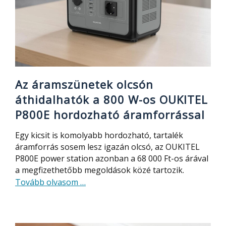
Watch
Lite
AMOLED
kijelzővel
és
GPS-
szel
Az áramszünetek olcsón
áthidalhatók a 800 W-os OUKITEL
P800E hordozható áramforrással
Egy kicsit is komolyabb hordozható, tartalék
áramforrás sosem lesz igazán olcsó, az OUKITEL
P800E power station azonban a 68 000 Ft-os árával
a megfizethetőbb megoldások közé tartozik.
about
Tovább olvasom
…
Az
áramszünetek
olcsón