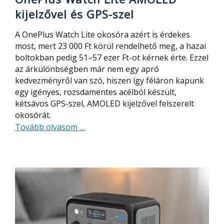
16
kijelzővel és GPS-szel
GB
RAM-
A OnePlus Watch Lite okosóra azért is érdekes
mal
most, mert 23 000 Ft körül rendelhető meg, a hazai
boltokban pedig 51–57 ezer Ft-ot kérnek érte. Ezzel
az árkülönbségben már nem egy apró
kedvezményről van szó, hiszen így féláron kapunk
egy igényes, rozsdamentes acélból készült,
kétsávos GPS-szel, AMOLED kijelzővel felszerelt
okosórát.
about
Tovább olvasom
…
A
hazai
ár
feléért
kapható
a
OnePlus