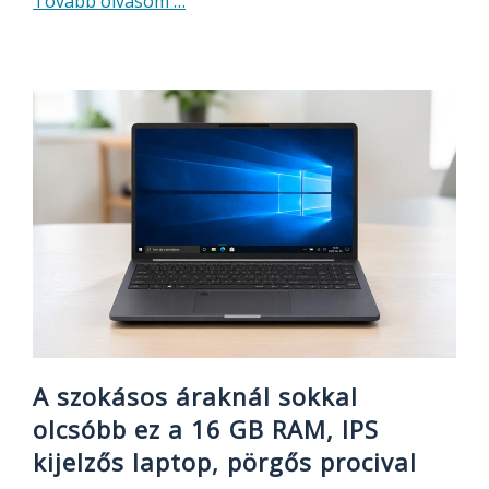
about
Tovább olvasom
…
Ezt
a
15
000
Ft-
os
Apple
okosóra
másolatot
kipróbáltam
és
meglepően
jó
A szokásos áraknál sokkal
olcsóbb ez a 16 GB RAM, IPS
kijelzős laptop, pörgős procival