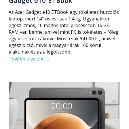
Gadget e10 ETBook
Az Acer Gadget e10 ETBook egy tökéletes hurcolós
laptop, mert 14″-os és csak 1.4 kg. Ugyanakkor
egész izmos, 10 magos Intel processzor, 16 GB
RAM van benne, amivel mint PC is tökéletes – főleg
egy monitort rákötve. Most csak 94 000 Ft, amivel
egész olcsó, mivel a magyar árak 160 körül
alakulnak és az a legolcsóbb.
about
Tovább olvasom
…
Szuperolcsó
10
magos,
16
GB
RAM
laptop,
ami
PC-