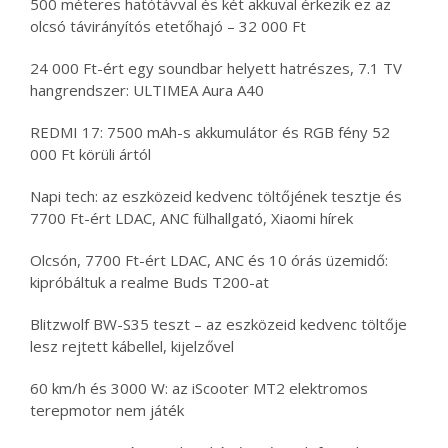
500 méteres hatótávval és két akkuval érkezik ez az
olcsó távirányítós etetőhajó – 32 000 Ft
24 000 Ft-ért egy soundbar helyett hatrészes, 7.1 TV
hangrendszer: ULTIMEA Aura A40
REDMI 17: 7500 mAh-s akkumulátor és RGB fény 52
000 Ft körüli ártól
Napi tech: az eszközeid kedvenc töltőjének tesztje és
7700 Ft-ért LDAC, ANC fülhallgató, Xiaomi hírek
Olcsón, 7700 Ft-ért LDAC, ANC és 10 órás üzemidő:
kipróbáltuk a realme Buds T200-at
Blitzwolf BW-S35 teszt – az eszközeid kedvenc töltője
lesz rejtett kábellel, kijelzővel
60 km/h és 3000 W: az iScooter MT2 elektromos
terepmotor nem játék