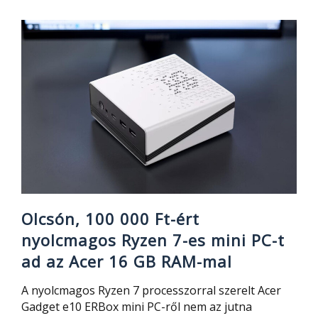
25
000
Ft
ez
a
10″-
os
tablet,
mégis
Android
16
és
Olcsón, 100 000 Ft-ért
128
nyolcmagos Ryzen 7-es mini PC-t
GB
ad az Acer 16 GB RAM-mal
tárhely
jár
A nyolcmagos Ryzen 7 processzorral szerelt Acer
hozzá
Gadget e10 ERBox mini PC-ről nem az jutna