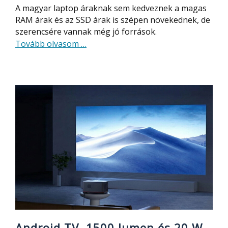
A magyar laptop áraknak sem kedveznek a magas
RAM árak és az SSD árak is szépen növekednek, de
szerencsére vannak még jó források.
about
Tovább olvasom
…
A
szokásos
áraknál
sokkal
olcsóbb
ez
a
16
GB
RAM,
IPS
kijelzős
laptop,
pörgős
Android TV, 1500 lumen és 20 W-