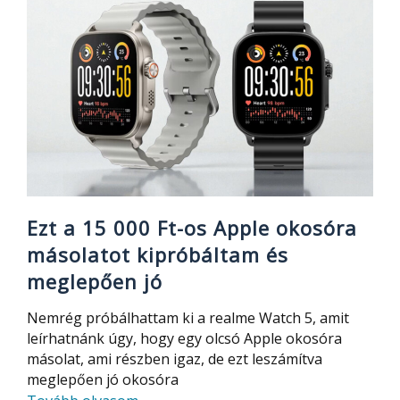
kat
is
felülmúlja
ez
a
szuperolcsó
és
tesztelt,
13.4″-
os
Ezt a 15 000 Ft-os Apple okosóra
tablet
másolatot kipróbáltam és
GPS,
meglepően jó
SIM
támogatással
Nemrég próbálhattam ki a realme Watch 5, amit
leírhatnánk úgy, hogy egy olcsó Apple okosóra
másolat, ami részben igaz, de ezt leszámítva
meglepően jó okosóra