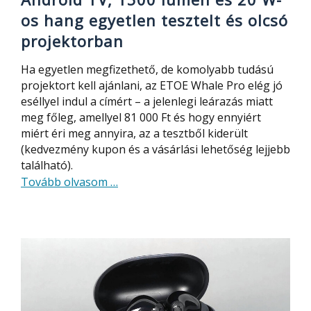
procival
os hang egyetlen tesztelt és olcsó
projektorban
Ha egyetlen megfizethető, de komolyabb tudású
projektort kell ajánlani, az ETOE Whale Pro elég jó
eséllyel indul a címért – a jelenlegi leárazás miatt
meg főleg, amellyel 81 000 Ft és hogy ennyiért
miért éri meg annyira, az a tesztből kiderült
(kedvezmény kupon és a vásárlási lehetőség lejjebb
található).
about
Tovább olvasom
…
Android
TV,
1500
lumen
és
20
W-