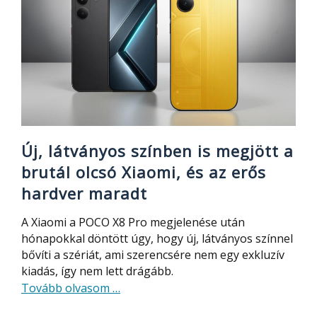
ez
a
Tronsmart
csak
6000
Ft
és
kipróbált
Új, látványos színben is megjött a
brutál olcsó Xiaomi, és az erős
hardver maradt
A Xiaomi a POCO X8 Pro megjelenése után
hónapokkal döntött úgy, hogy új, látványos színnel
bővíti a szériát, ami szerencsére nem egy exkluzív
kiadás, így nem lett drágább.
about
Tovább olvasom
…
Új,