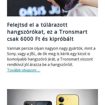
49
000
Ft
Felejtsd el a túlárazott
hangszórókat, ez a Tronsmart
csak 6000 Ft és kipróbált
Vannak persze olyan nagyon nagy gyártók, mint a
Sony, vagy a JBL, de ők meg is kérik egy kicsit is
komolyabb hangszóró árát, a Tronsmart viszont
rendkívül jól árazza be a hangszóróit.
about
Tovább olvasom
…
Felejtsd
el
a
túlárazott
hangszórókat,