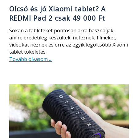
Olcsó és jó Xiaomi tablet? A
REDMI Pad 2 csak 49 000 Ft
Sokan a tableteket pontosan arra használják,
amire eredetileg készültek: neteznek, filmeket,
videókat néznek és erre az egyik legolcsóbb Xiaomi
tablet tökéletes.
about
Tovább olvasom
…
Olcsó
és
jó
Xiaomi
tablet?
A
REDMI
Pad
2
csak