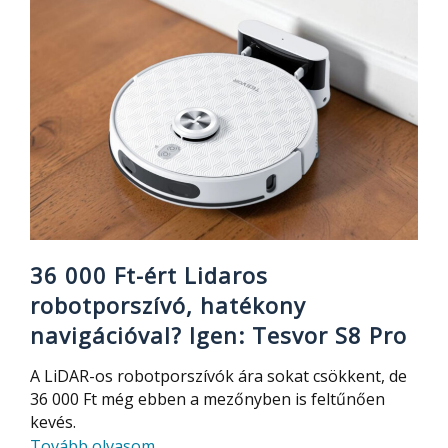
áthidalhatók
a
800
W-
os
OUKITEL
P800E
hordozható
áramforrással
36 000 Ft-ért Lidaros
robotporszívó, hatékony
navigációval? Igen: Tesvor S8 Pro
A LiDAR-os robotporszívók ára sokat csökkent, de
36 000 Ft még ebben a mezőnyben is feltűnően
kevés.
about
Tovább olvasom
…