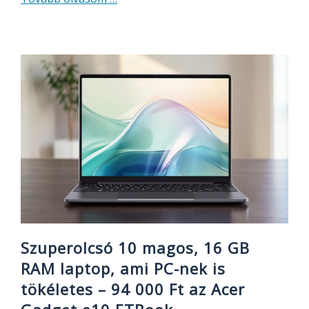
36
000
Ft-
ért
Lidaros
robotporszívó,
hatékony
navigációval?
Igen:
Tesvor
S8
Pro
Szuperolcsó 10 magos, 16 GB
RAM laptop, ami PC-nek is
tökéletes – 94 000 Ft az Acer