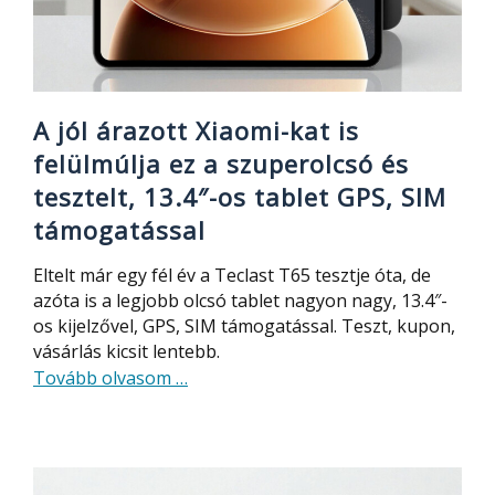
nek
is
tökéletes
–
94
A jól árazott Xiaomi-kat is
000
felülmúlja ez a szuperolcsó és
Ft
tesztelt, 13.4″-os tablet GPS, SIM
az
támogatással
Acer
Gadget
Eltelt már egy fél év a Teclast T65 tesztje óta, de
e10
azóta is a legjobb olcsó tablet nagyon nagy, 13.4″-
ETBook
os kijelzővel, GPS, SIM támogatással. Teszt, kupon,
vásárlás kicsit lentebb.
about
Tovább olvasom
…
A
jól
árazott
Xiaomi-