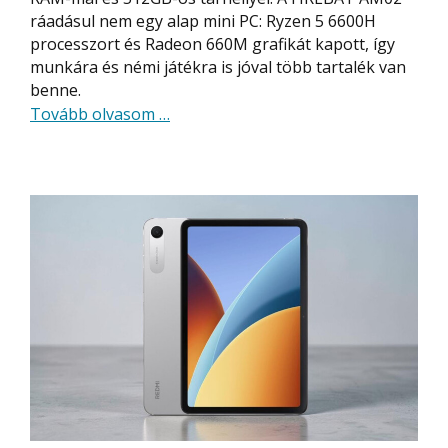
ráadásul nem egy alap mini PC: Ryzen 5 6600H
processzort és Radeon 660M grafikát kapott, így
munkára és némi játékra is jóval több tartalék van
benne.
about
Tovább olvasom
…
A
memóriakrízis
ellenére
is
olcsó
ez
az
erős
mini
PC