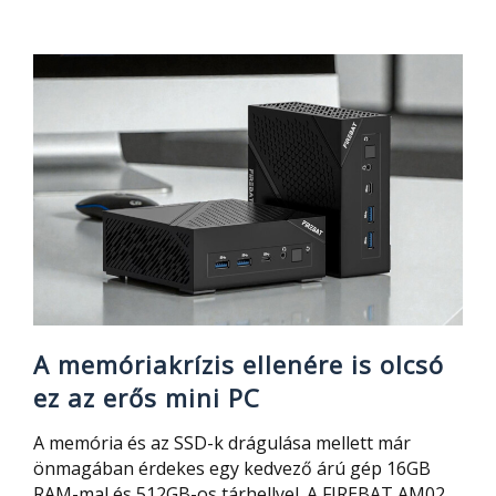
Baseus
kipróbált,
10
000
Ft-
os
LDAC
fülhallgatója
az
árkategória
egyik
legjobbja
A memóriakrízis ellenére is olcsó
ez az erős mini PC
A memória és az SSD-k drágulása mellett már
önmagában érdekes egy kedvező árú gép 16GB
RAM-mal és 512GB-os tárhellyel. A FIREBAT AM02