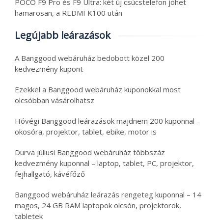
POCO F9 Pro és F9 Ultra: két új csúcstelefon jöhet
hamarosan, a REDMI K100 után
Legújabb leárazások
A Banggood webáruház bedobott közel 200
kedvezmény kupont
Ezekkel a Banggood webáruház kuponokkal most
olcsóbban vásárolhatsz
Hóvégi Banggood leárazások majdnem 200 kuponnal –
okosóra, projektor, tablet, ebike, motor is
Durva júliusi Banggood webáruház többszáz
kedvezmény kuponnal – laptop, tablet, PC, projektor,
fejhallgató, kávéfőző
Banggood webáruház leárazás rengeteg kuponnal – 14
magos, 24 GB RAM laptopok olcsón, projektorok,
tabletek