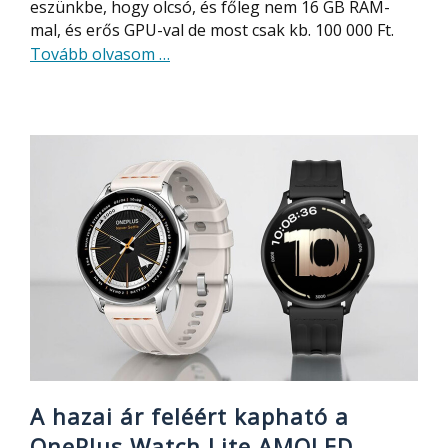
eszünkbe, hogy olcsó, és főleg nem 16 GB RAM-
mal, és erős GPU-val de most csak kb. 100 000 Ft.
about
Tovább olvasom
…
Olcsón,
100
000
Ft-
ért
nyolcmagos
Ryzen
7-
es
mini
PC-
t
ad
az
A hazai ár feléért kapható a
Acer
OnePlus Watch Lite AMOLED