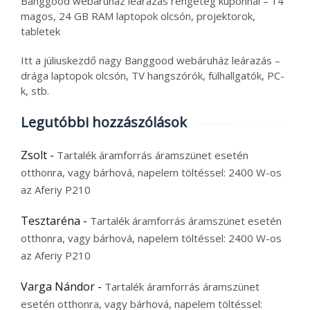
Banggood webáruház leárazás rengeteg kuponnal – 14
magos, 24 GB RAM laptopok olcsón, projektorok,
tabletek
Itt a júliuskezdő nagy Banggood webáruház leárazás –
drága laptopok olcsón, TV hangszórók, fülhallgatók, PC-
k, stb.
Legutóbbi hozzászólások
Zsolt
-
Tartalék áramforrás áramszünet esetén
otthonra, vagy bárhová, napelem töltéssel: 2400 W-os
az Aferiy P210
Tesztaréna
-
Tartalék áramforrás áramszünet esetén
otthonra, vagy bárhová, napelem töltéssel: 2400 W-os
az Aferiy P210
Varga Nándor
-
Tartalék áramforrás áramszünet
esetén otthonra, vagy bárhová, napelem töltéssel: