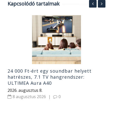
Kapcsolódó tartalmak
S
O
ó
B
2
24 000 Ft-ért egy soundbar helyett
hatrészes, 7.1 TV hangrendszer:
ULTIMEA Aura A40
2026. augusztus 8.
8 augusztus 2026
|
0