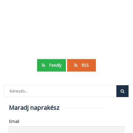
Feedly
RSS
Maradj naprakész
Email