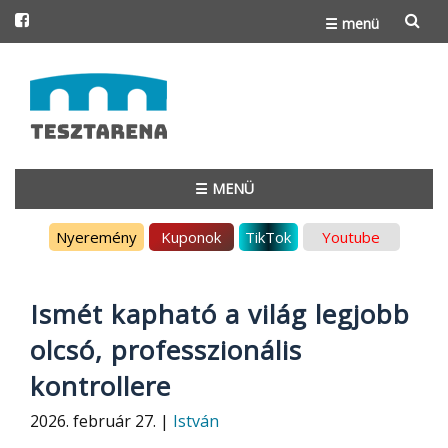
☰ menü
Skip
to
content
☰ MENÜ
Skip
Nyeremény
Kuponok
TikTok
Youtube
to
content
Ismét kapható a világ legjobb
olcsó, professzionális
kontrollere
2026. február 27. |
István