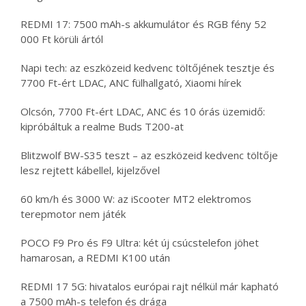
REDMI 17: 7500 mAh-s akkumulátor és RGB fény 52
000 Ft körüli ártól
Napi tech: az eszközeid kedvenc töltőjének tesztje és
7700 Ft-ért LDAC, ANC fülhallgató, Xiaomi hírek
Olcsón, 7700 Ft-ért LDAC, ANC és 10 órás üzemidő:
kipróbáltuk a realme Buds T200-at
Blitzwolf BW-S35 teszt – az eszközeid kedvenc töltője
lesz rejtett kábellel, kijelzővel
60 km/h és 3000 W: az iScooter MT2 elektromos
terepmotor nem játék
POCO F9 Pro és F9 Ultra: két új csúcstelefon jöhet
hamarosan, a REDMI K100 után
REDMI 17 5G: hivatalos európai rajt nélkül már kapható
a 7500 mAh-s telefon és drága