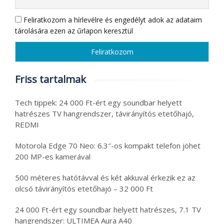
Feliratkozom a hírlevélre és engedélyt adok az adataim
tárolására ezen az űrlapon keresztül
Friss tartalmak
Tech tippek: 24 000 Ft-ért egy soundbar helyett
hatrészes TV hangrendszer, távirányítós etetőhajó,
REDMI
Motorola Edge 70 Neo: 6.3″-os kompakt telefon jöhet
200 MP-es kamerával
500 méteres hatótávval és két akkuval érkezik ez az
olcsó távirányítós etetőhajó – 32 000 Ft
24 000 Ft-ért egy soundbar helyett hatrészes, 7.1 TV
hangrendszer: ULTIMEA Aura A40