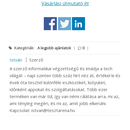
Vásárlási útmutató itt
Kategóriák:
A legjobb ajánlatok
|
0
|
István
Szerző
A szerző informatikai végzettségű és imádja a tech
világát – napi szinten több száz hírt néz át, értékel ki és
évek óta tesztel különféle eszközöket, kütyüket,
időnként appokat és szolgáltatásokat. Több ezer
terméken van már túl, így van némi rálátása arra, mi az,
ami tényleg megéri, és mi az, amit jobb elkerülni.
Kapcsolat: istvan@tesztarena.hu