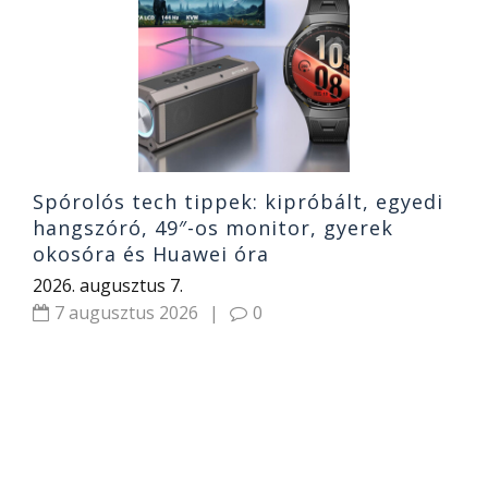
és
S
b
2
Spórolós tech tippek: kipróbált, egyedi
hangszóró, 49″-os monitor, gyerek
okosóra és Huawei óra
2026. augusztus 7.
7 augusztus 2026
|
0