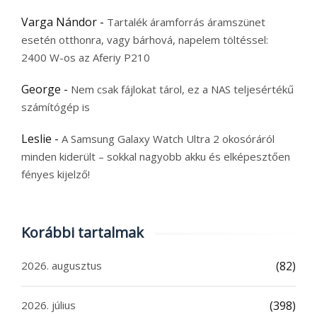
Varga Nándor
-
Tartalék áramforrás áramszünet
esetén otthonra, vagy bárhová, napelem töltéssel:
2400 W-os az Aferiy P210
George
-
Nem csak fájlokat tárol, ez a NAS teljesértékű
számítógép is
Leslie
-
A Samsung Galaxy Watch Ultra 2 okosóráról
minden kiderült – sokkal nagyobb akku és elképesztően
fényes kijelző!
Korábbi tartalmak
2026. augusztus
(82)
2026. július
(398)