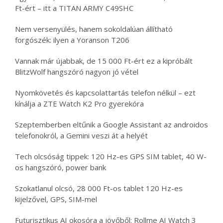
Ft-ért – itt a TITAN ARMY C49SHC
Nem versenyülés, hanem sokoldalúan állítható
forgószék: ilyen a Yoranson T206
Vannak már újabbak, de 15 000 Ft-ért ez a kipróbált
BlitzWolf hangszóró nagyon jó vétel
Nyomkövetés és kapcsolattartás telefon nélkül – ezt
kínálja a ZTE Watch K2 Pro gyerekóra
Szeptemberben eltűnik a Google Assistant az androidos
telefonokról, a Gemini veszi át a helyét
Tech olcsóság tippek: 120 Hz-es GPS SIM tablet, 40 W-
os hangszóró, power bank
Szokatlanul olcsó, 28 000 Ft-os tablet 120 Hz-es
kijelzővel, GPS, SIM-mel
Futurisztikus AI okosóra a jövőből: Rollme AI Watch 3