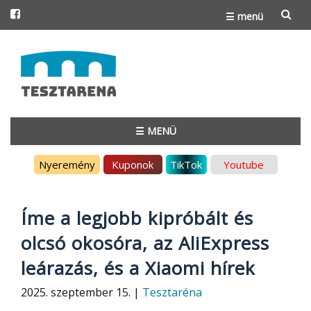
☰ menü
Skip
to
content
☰ MENÜ
Skip
Nyeremény
Kuponok
TikTok
Youtube
to
content
Íme a legjobb kipróbált és
olcsó okosóra, az AliExpress
leárazás, és a Xiaomi hírek
2025. szeptember 15. |
Tesztaréna