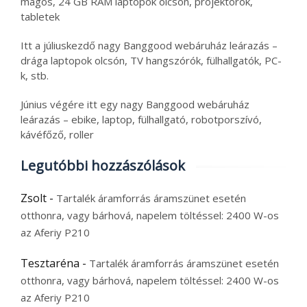
magos, 24 GB RAM laptopok olcsón, projektorok,
tabletek
Itt a júliuskezdő nagy Banggood webáruház leárazás –
drága laptopok olcsón, TV hangszórók, fülhallgatók, PC-
k, stb.
Június végére itt egy nagy Banggood webáruház
leárazás – ebike, laptop, fülhallgató, robotporszívó,
kávéfőző, roller
Legutóbbi hozzászólások
Zsolt
-
Tartalék áramforrás áramszünet esetén
otthonra, vagy bárhová, napelem töltéssel: 2400 W-os
az Aferiy P210
Tesztaréna
-
Tartalék áramforrás áramszünet esetén
otthonra, vagy bárhová, napelem töltéssel: 2400 W-os
az Aferiy P210