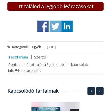
Itt találod a legjobb leárazásokat
Kategóriák:
Egyéb
|
0
|
Tesztaréna
Szerző
Pontatlanságot találtál? Jelezheted - kapcsolat:
info@tesztarena.hu
Kapcsolódó tartalmak
T