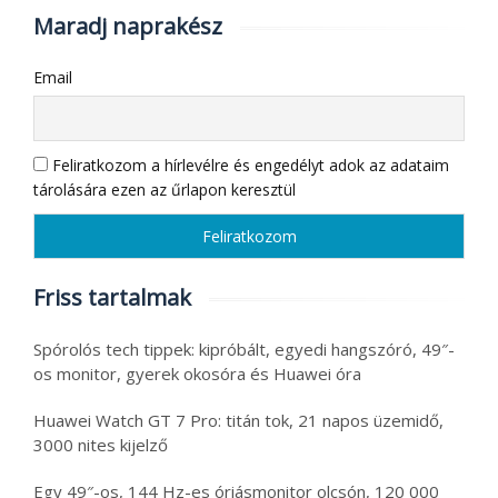
Maradj naprakész
Email
Feliratkozom a hírlevélre és engedélyt adok az adataim
tárolására ezen az űrlapon keresztül
Friss tartalmak
Spórolós tech tippek: kipróbált, egyedi hangszóró, 49″-
os monitor, gyerek okosóra és Huawei óra
Huawei Watch GT 7 Pro: titán tok, 21 napos üzemidő,
3000 nites kijelző
Egy 49″-os, 144 Hz-es óriásmonitor olcsón, 120 000